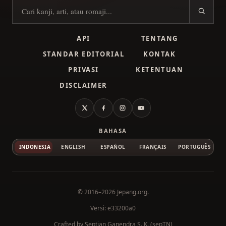
Cari kanji
API
TENTANG
STANDAR EDITORIAL
KONTAK
PRIVASI
KETENTUAN
DISCLAIMER
X
Facebook
Instagram
YouTube
BAHASA
INDONESIA
ENGLISH
ESPAÑOL
FRANÇAIS
PORTUGUÊS
© 2016–2026
Jepang.org
.
Versi: e33200a0
Crafted by
Septian Ganendra S. K. (sepTN)