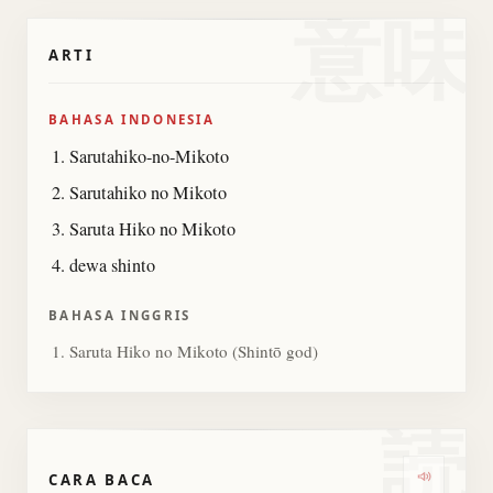
意味
ARTI
BAHASA INDONESIA
Sarutahiko-no-Mikoto
Sarutahiko no Mikoto
Saruta Hiko no Mikoto
dewa shinto
BAHASA INGGRIS
Saruta Hiko no Mikoto (Shintō god)
読
CARA BACA
Dengark