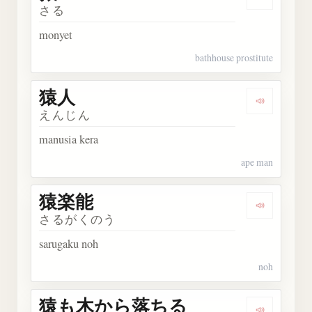
Dengarkan
さる
monyet
bathhouse prostitute
猿人
Dengarka
えんじん
manusia kera
ape man
猿楽能
Dengarka
さるがくのう
sarugaku noh
noh
猿も木から落ちる