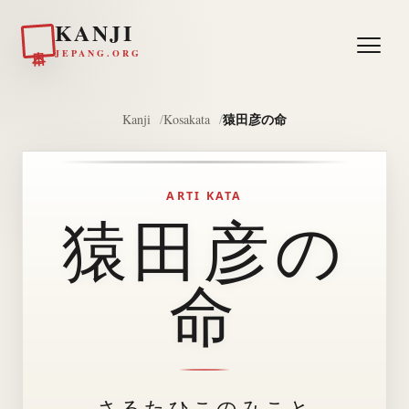
KANJI
日本
JEPANG.ORG
猿田彦の命
Kanji
Kosakata
ARTI KATA
猿田彦の
命
さるたひこのみこと