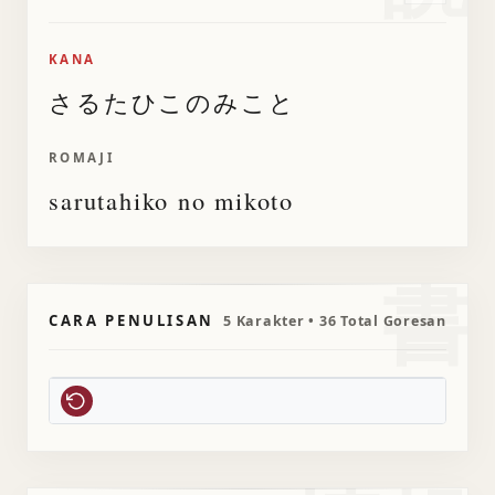
KANA
さるたひこのみこと
ROMAJI
sarutahiko no mikoto
書
CARA PENULISAN
5 Karakter • 36 Total Goresan