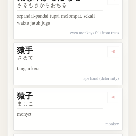
Dengar
さるもきからおちる
sepandai-pandai tupai melompat, sekali
waktu jatuh juga
even monkeys fall from trees
猿手
Dengarka
さるて
tangan kera
ape hand (deformity)
猿子
Dengarka
ましこ
monyet
monkey