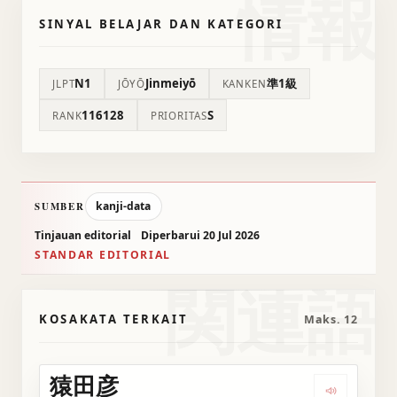
情報
SINYAL BELAJAR DAN KATEGORI
N1
Jinmeiyō
準1級
JLPT
JŌYŌ
KANKEN
116128
S
RANK
PRIORITAS
kanji-data
SUMBER
Tinjauan editorial
Diperbarui 20 Jul 2026
STANDAR EDITORIAL
関連語
KOSAKATA TERKAIT
Maks. 12
猿田彦