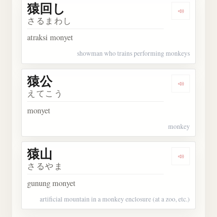
猿回し
Dengarka
さるまわし
atraksi monyet
showman who trains performing monkeys
猿公
Dengarka
えてこう
monyet
monkey
猿山
Dengarka
さるやま
gunung monyet
artificial mountain in a monkey enclosure (at a zoo, etc.)