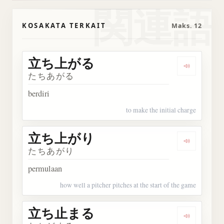
関連語
KOSAKATA TERKAIT
Maks. 12
立ち上がる
Dengark
たちあがる
berdiri
to make the initial charge
立ち上がり
Dengark
たちあがり
permulaan
how well a pitcher pitches at the start of the game
立ち止まる
Dengark