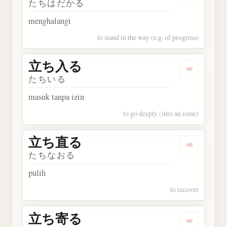
たちはだかる
menghalangi
to stand in the way (e.g. of progress)
立ち入る
Dengark
たちいる
masuk tanpa izin
to go deeply (into an issue)
立ち直る
Dengark
たちなおる
pulih
to recover
立ち寄る
Dengark