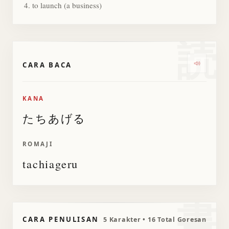
to launch (a business)
読
CARA BACA
Dengark
KANA
たちあげる
ROMAJI
tachiageru
書
CARA PENULISAN
5 Karakter • 16 Total Goresan