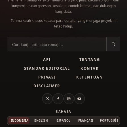
memahami setiap karakter melalui arti yang jelas, bacaan onyomi dan
kunyomi, urutan goresan, kosakata, contoh kalimat, dan dukungan
kanji-data.
Terima kasih khusus kepada para
donatur
yang menjaga proyek ini
tetap hidup.
Cari kanji
API
TENTANG
STANDAR EDITORIAL
KONTAK
PRIVASI
KETENTUAN
DISCLAIMER
X
Facebook
Instagram
YouTube
BAHASA
INDONESIA
ENGLISH
ESPAÑOL
FRANÇAIS
PORTUGUÊS