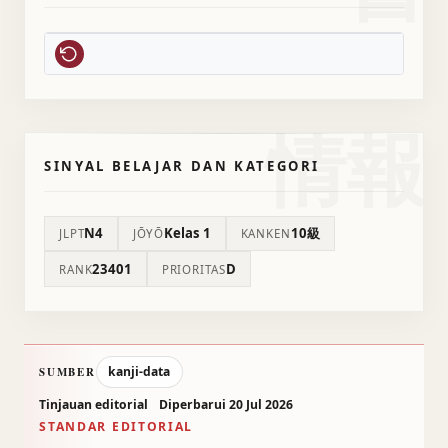
情報
SINYAL BELAJAR DAN KATEGORI
N4
Kelas 1
10級
JLPT
JŌYŌ
KANKEN
23401
D
RANK
PRIORITAS
kanji-data
SUMBER
Tinjauan editorial
Diperbarui 20 Jul 2026
STANDAR EDITORIAL