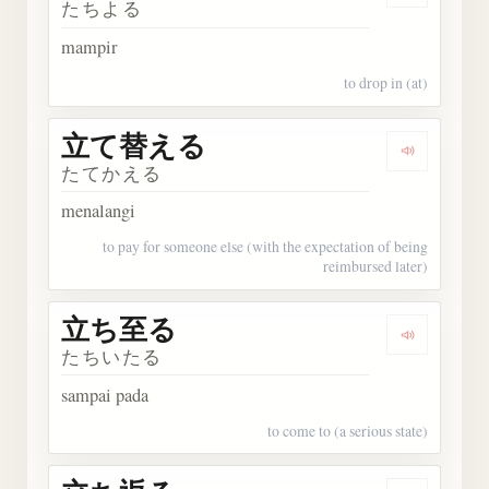
たちよる
mampir
to drop in (at)
立て替える
Dengark
たてかえる
menalangi
to pay for someone else (with the expectation of being
reimbursed later)
立ち至る
Dengark
たちいたる
sampai pada
to come to (a serious state)