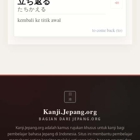
立ち返る
Dengark
たちかえる
kembali ke titik awal
to come back (to)
日
本
Kanji.Jepang.org
BAGIAN DARI JEPANG.ORG
Kanji.Jepang.org adalah kamus rujukan khusus untuk kanji bagi
pembelajar bahasa Jepang di Indonesia. Situs ini membantu pembelajar