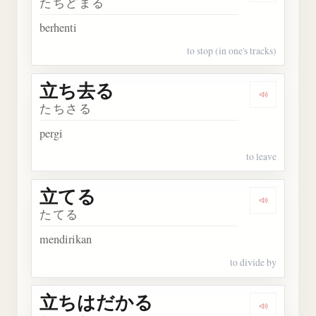
たちどまる
berhenti
to stop (in one's tracks)
立ち去る
Dengark
たちさる
pergi
to leave
立てる
Dengarka
たてる
mendirikan
to divide by
立ちはだかる
Dengark