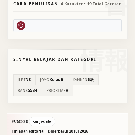
書
CARA PENULISAN
4 Karakter • 19 Total Goresan
情報
SINYAL BELAJAR DAN KATEGORI
N3
Kelas 5
6級
JLPT
JŌYŌ
KANKEN
5534
A
RANK
PRIORITAS
kanji-data
SUMBER
Tinjauan editorial
Diperbarui 20 Jul 2026