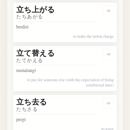
立ち上がる
Dengark
たちあがる
berdiri
to make the initial charge
立て替える
Dengark
たてかえる
menalangi
to pay for someone else (with the expectation of being
reimbursed later)
立ち去る
Dengark
たちさる
pergi
to leave