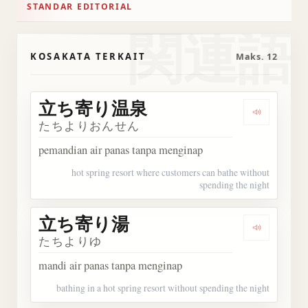
STANDAR EDITORIAL
関連語
KOSAKATA TERKAIT
Maks. 12
立ち寄り温泉
Dengark
たちよりおんせん
pemandian air panas tanpa menginap
hot spring resort where customers can bathe without
spending the night
立ち寄り湯
Dengark
たちよりゆ
mandi air panas tanpa menginap
bathing in a hot spring resort without spending the night