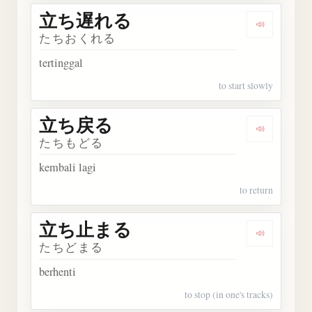
立ち遅れる
Dengark
たちおくれる
tertinggal
to start slowly
立ち戻る
Dengark
たちもどる
kembali lagi
to return
立ち止まる
Dengark
たちどまる
berhenti
to stop (in one's tracks)