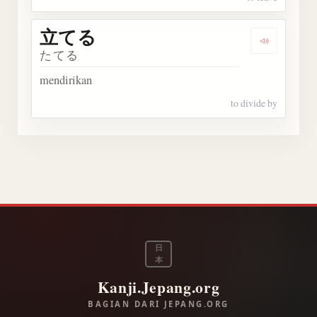
立てる
Dengarka
たてる
mendirikan
to divide by
日
本
Kanji.Jepang.org
BAGIAN DARI JEPANG.ORG