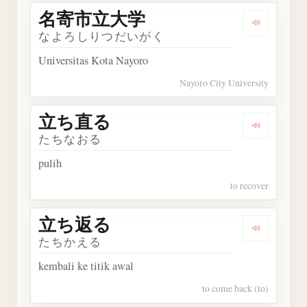
名寄市立大学
Dengark
なよろしりつだいがく
Universitas Kota Nayoro
Nayoro City University
立ち直る
Dengark
たちなおる
pulih
to recover
立ち返る
Dengark
たちかえる
kembali ke titik awal
to come back (to)