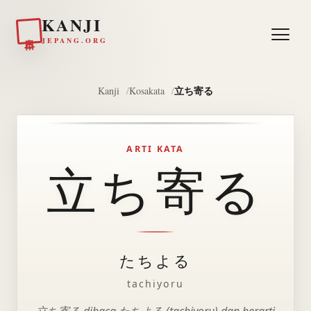
KANJI
日本
JEPANG.ORG
立ち寄る
Kanji
Kosakata
ARTI KATA
立ち寄る
たちよる
tachiyoru