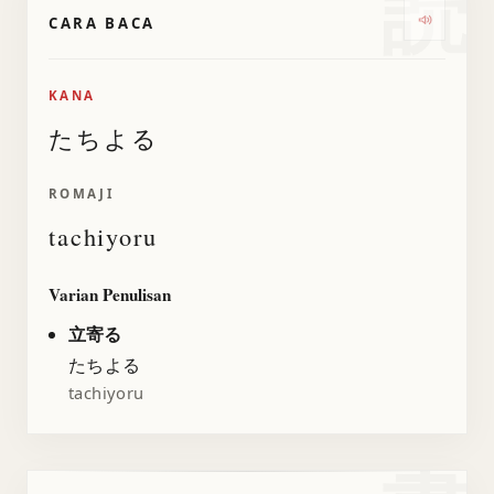
読
CARA BACA
Dengark
KANA
たちよる
ROMAJI
tachiyoru
Varian Penulisan
立寄る
たちよる
tachiyoru