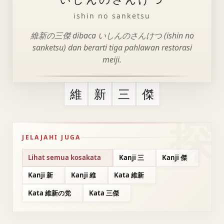
ishin no sanketsu
維新の三傑 dibaca いしんのさんけつ (ishin no
sanketsu) dan berarti tiga pahlawan restorasi
meiji.
維
新
三
傑
JELAJAHI JUGA
Lihat semua kosakata
Kanji 三
Kanji 傑
Kanji 新
Kanji 維
Kata 維新
Kata 維新の党
Kata 三傑