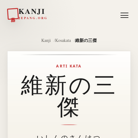
KANJI
日本
JEPANG.ORG
維新の三傑
Kanji
Kosakata
ARTI KATA
維新の三
傑
いしんのさんけつ