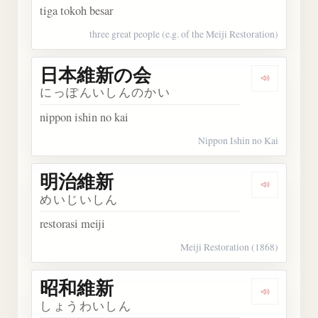
tiga tokoh besar
three great people (e.g. of the Meiji Restoration)
日本維新の会
Dengark
にっぽんいしんのかい
nippon ishin no kai
Nippon Ishin no Kai
明治維新
Dengark
めいじいしん
restorasi meiji
Meiji Restoration (1868)
昭和維新
Dengark
しょうわいしん