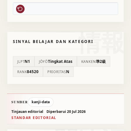
情報
SINYAL BELAJAR DAN KATEGORI
N1
Tingkat Atas
準2級
JLPT
JŌYŌ
KANKEN
84520
N
RANK
PRIORITAS
kanji-data
SUMBER
Tinjauan editorial
Diperbarui 20 Jul 2026
STANDAR EDITORIAL