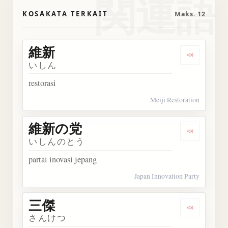
関連語
KOSAKATA TERKAIT
Maks. 12
維新
Dengarka
いしん
restorasi
Meiji Restoration
維新の党
Dengark
いしんのとう
partai inovasi jepang
Japan Innovation Party
三傑
Dengarka
さんけつ