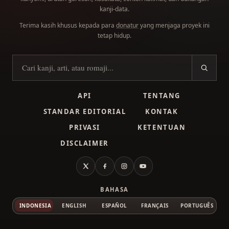
kanji-data.
Terima kasih khusus kepada para
donatur
yang menjaga proyek ini
tetap hidup.
Cari kanji
API
TENTANG
STANDAR EDITORIAL
KONTAK
PRIVASI
KETENTUAN
DISCLAIMER
X
Facebook
Instagram
YouTube
BAHASA
INDONESIA
ENGLISH
ESPAÑOL
FRANÇAIS
PORTUGUÊS