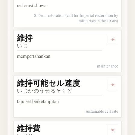
restorasi showa
Shōwa restoration (call for Imperial restoration by
militarists in the 1930s)
維持
Dengarka
いじ
mempertahankan
maintenance
維持可能セル速度
Dengar
いじかのうせるそくど
laju sel berkelanjutan
sustainable cell rate
維持費
Dengarka