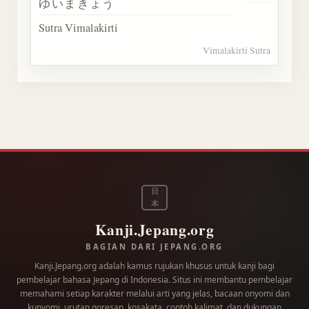
ゆいまきょう
Sutra Vimalakirti
Vimalakirti Sutra
日
本
Kanji.Jepang.org
BAGIAN DARI JEPANG.ORG
Kanji.Jepang.org adalah kamus rujukan khusus untuk kanji bagi
pembelajar bahasa Jepang di Indonesia. Situs ini membantu pembelajar
memahami setiap karakter melalui arti yang jelas, bacaan onyomi dan
kunyomi, urutan goresan, kosakata, contoh kalimat, dan dukungan