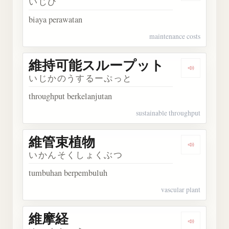
いじひ
biaya perawatan
maintenance costs
維持可能スループット
Dengar
いじかのうするーぷっと
throughput berkelanjutan
sustainable throughput
維管束植物
Dengark
いかんそくしょくぶつ
tumbuhan berpembuluh
vascular plant
維摩経
Dengarka