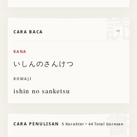
読
CARA BACA
Dengark
KANA
いしんのさんけつ
ROMAJI
ishin no sanketsu
書
CARA PENULISAN
5 Karakter • 44 Total Goresan