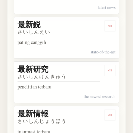
latest news
最新鋭
Dengarkan
さいしんえい
paling canggih
state-of-the-art
最新研究
Dengarkan
さいしんけんきゅう
penelitian terbaru
the newest research
最新情報
Dengarkan
さいしんじょうほう
informasi terbaru