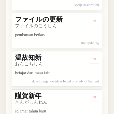
Meiji Restoration
ファイルの更新
Dengarka
ファイルのこうしん
pembaruan berkas
file updating
温故知新
Dengarkan
おんこちしん
belajar dari masa lalu
developing new ideas based on study of the past
謹賀新年
Dengarkan
きんがしんねん
selamat tahun baru