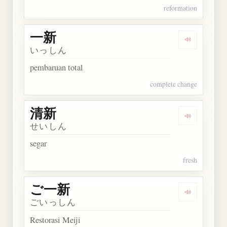
reformation
一新
Dengarkan 
いっしん
pembaruan total
complete change
清新
Dengarkan 
せいしん
segar
fresh
ご一新
Dengarkan
ごいっしん
Restorasi Meiji