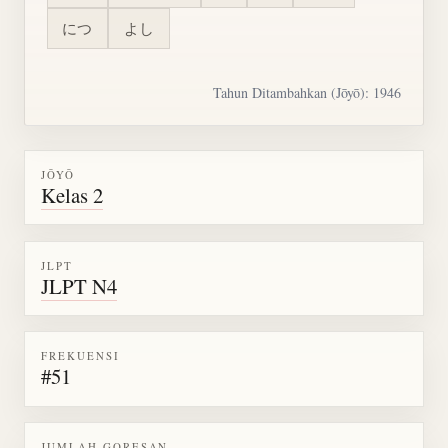
につ
よし
Tahun Ditambahkan (Jōyō): 1946
JŌYŌ
Kelas 2
JLPT
JLPT N4
FREKUENSI
#51
JUMLAH GORESAN