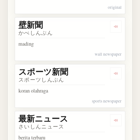
original
壁新聞
Dengarkan
かべしんぶん
mading
wall newspaper
スポーツ新聞
Dengarka
スポーツしんぶん
koran olahraga
sports newspaper
最新ニュース
Dengarka
さいしんニュース
berita terbaru