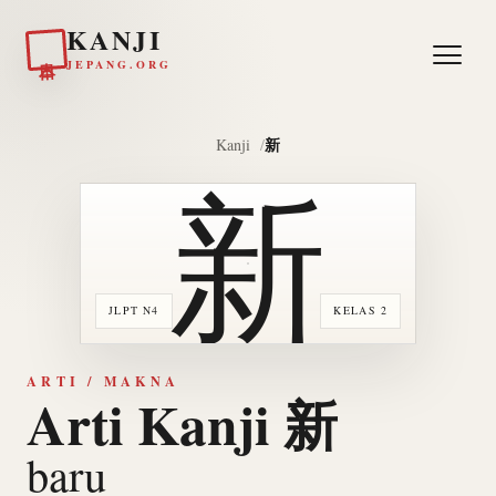
KANJI
日本
JEPANG.ORG
新
Kanji
新
JLPT N4
KELAS 2
ARTI / MAKNA
Arti Kanji 新
baru