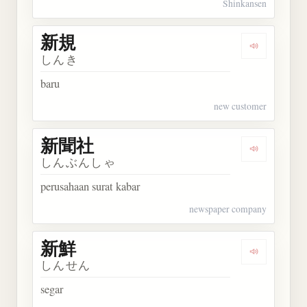
Shinkansen
新規
Dengarkan 
しんき
baru
new customer
新聞社
Dengarkan
しんぶんしゃ
perusahaan surat kabar
newspaper company
新鮮
Dengarkan 
しんせん
segar