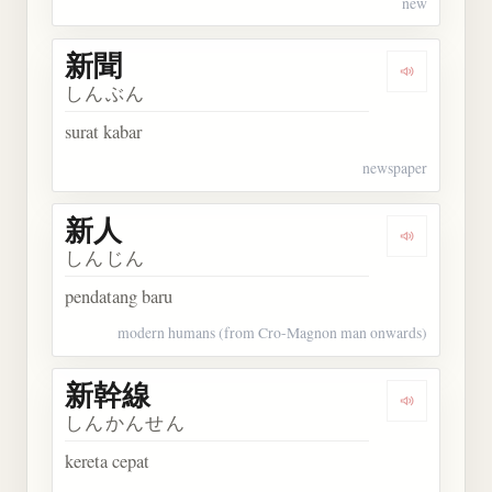
new
新聞
Dengarkan 
しんぶん
surat kabar
newspaper
新人
Dengarkan 
しんじん
pendatang baru
modern humans (from Cro-Magnon man onwards)
新幹線
Dengarkan
しんかんせん
kereta cepat