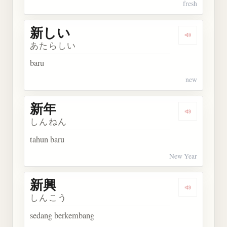
fresh
新しい
Dengarkan
あたらしい
baru
new
新年
Dengarkan 
しんねん
tahun baru
New Year
新興
Dengarkan 
しんこう
sedang berkembang