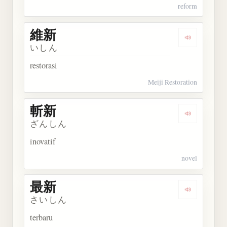
reform
維新
Dengarkan 
いしん
restorasi
Meiji Restoration
斬新
Dengarkan 
ざんしん
inovatif
novel
最新
Dengarkan 
さいしん
terbaru