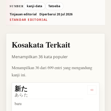
kanji-data
Tatoeba
SUMBER
Tinjauan editorial
Diperbarui 20 Jul 2026
STANDAR EDITORIAL
Kosakata Terkait
Menampilkan 36 kata populer
Menampilkan 36 dari 699 entri yang mengandung
kanji ini.
新た
Dengarkan 
あらた
baru