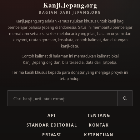
Kanji.Jepang.org
BAGIAN DARI JEPANG.ORG
Kanji.Jepang.org adalah kamus rujukan khusus untuk kanji bagi
pembelajar bahasa Jepang di Indonesia. Situs ini membantu pembelajar
memahami setiap karakter melalui arti yang jelas, bacaan onyomi dan
kunyomi, urutan goresan, kosakata, contoh kalimat, dan dukungan
kanji-data.
Contoh kalimat di halaman ini memadukan kalimat lokal
dan, bila tersedia, data dari
Tatoeba
.
Kanji.Jepang.org
Terima kasih khusus kepada para
donatur
yang menjaga proyek ini
tetap hidup.
Cari kanji
API
TENTANG
STANDAR EDITORIAL
KONTAK
PRIVASI
KETENTUAN