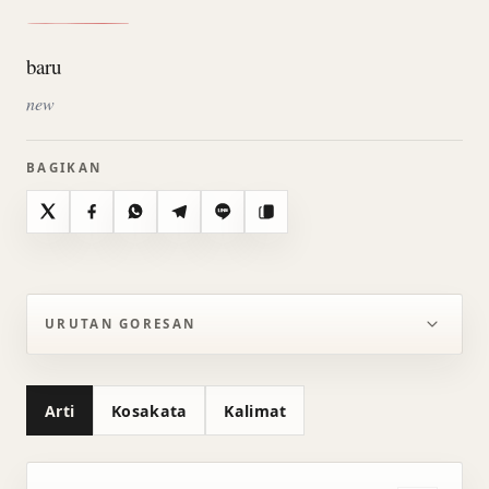
baru
new
BAGIKAN
X
Facebook
WhatsApp
Telegram
Line
Salin
URUTAN GORESAN
Arti
Kosakata
Kalimat