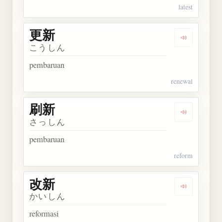
latest
更新
Dengarkan 
こうしん
pembaruan
renewal
刷新
Dengarkan 
さっしん
pembaruan
reform
改新
Dengarkan 
かいしん
reformasi