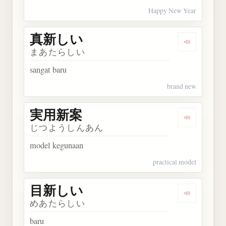
Happy New Year
真新しい
Dengarkan
まあたらしい
sangat baru
brand new
実用新案
Dengarkan
じつようしんあん
model kegunaan
practical model
目新しい
Dengarkan
めあたらしい
baru