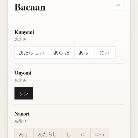
Bacaan
Dengarkan
Kunyomi
訓読み
あたら.しい
あら.た
あら-
にい-
Onyomi
音読み
シン
Nanori
名乗り
あせ
あたらし
し
に
にっ