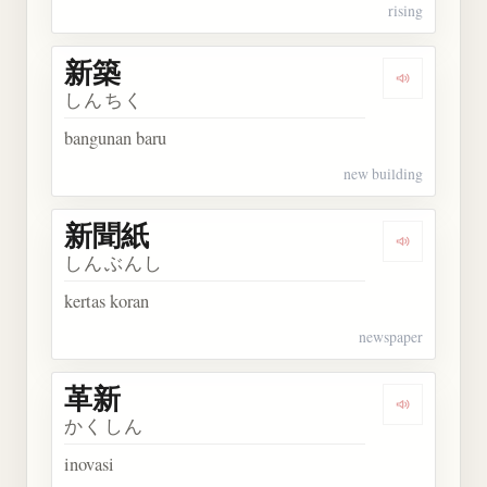
rising
新築
Dengarkan 
しんちく
bangunan baru
new building
新聞紙
Dengarkan
しんぶんし
kertas koran
newspaper
革新
Dengarkan 
かくしん
inovasi