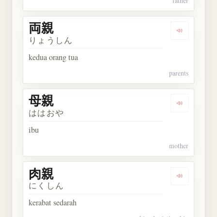
father
両親
Dengarkan 
りょうしん
kedua orang tua
parents
母親
Dengarkan 
ははおや
ibu
mother
肉親
Dengarkan 
にくしん
kerabat sedarah