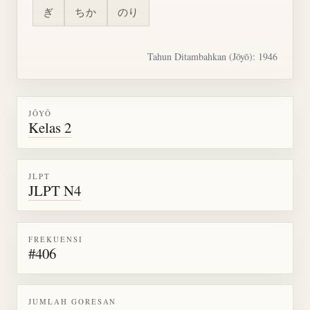
ぎ
ちか
のり
Tahun Ditambahkan (Jōyō): 1946
JŌYŌ
Kelas 2
JLPT
JLPT N4
FREKUENSI
#406
JUMLAH GORESAN