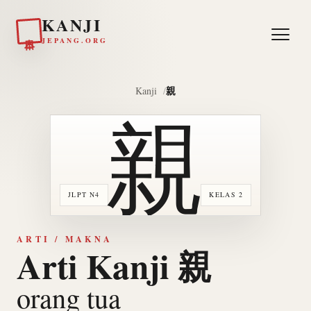
KANJI
日本
JEPANG.ORG
親
Kanji
親
JLPT N4
KELAS 2
ARTI / MAKNA
Arti Kanji 親
orang tua