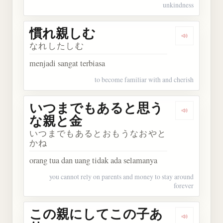
unkindness
慣れ親しむ
Dengarka
なれしたしむ
menjadi sangat terbiasa
to become familiar with and cherish
いつまでもあると思う
Dengark
な親と金
いつまでもあるとおもうなおやと
かね
orang tua dan uang tidak ada selamanya
you cannot rely on parents and money to stay around
forever
この親にしてこの子あ
Dengark