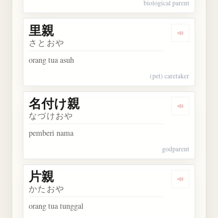
biological parent
里親
Dengarkan 
さとおや
orang tua asuh
(pet) caretaker
名付け親
Dengarkan
なづけおや
pemberi nama
godparent
片親
Dengarkan 
かたおや
orang tua tunggal