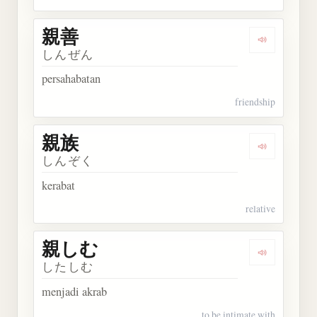
親善
Dengarkan 
しんぜん
persahabatan
friendship
親族
Dengarkan 
しんぞく
kerabat
relative
親しむ
Dengarkan
したしむ
menjadi akrab
to be intimate with