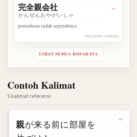
完全親会社
Dengarka
かんぜんおやがいしゃ
perusahaan induk sepenuhnya
full parent company
LIHAT SEMUA KOSAKATA
Contoh Kalimat
5 kalimat referensi
親
が来る前に部屋を
Denga