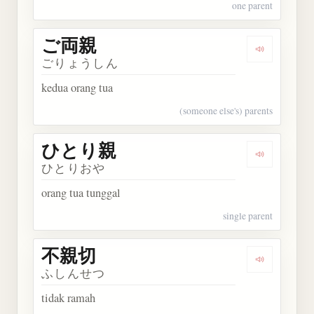
one parent
ご両親
Dengarkan
ごりょうしん
kedua orang tua
(someone else's) parents
ひとり親
Dengarkan
ひとりおや
orang tua tunggal
single parent
不親切
Dengarkan
ふしんせつ
tidak ramah