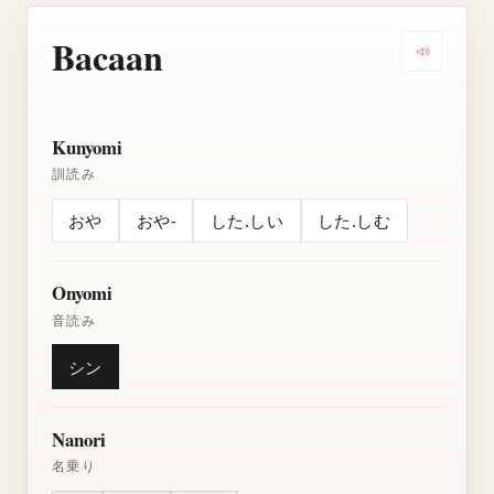
Bacaan
Dengarkan
Kunyomi
訓読み
おや
おや-
した.しい
した.しむ
Onyomi
音読み
シン
Nanori
名乗り