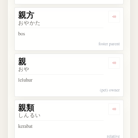
親方
Dengarkan 
おやかた
bos
foster parent
親
Dengarkan 
おや
leluhur
(pet) owner
親類
Dengarkan 
しんるい
kerabat
relative