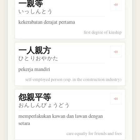
一親等
Dengarkan
いっしんとう
kekerabatan derajat pertama
first degree of kinship
一人親方
Dengarkan
ひとりおやかた
pekerja mandiri
self-employed person (esp. in the construction industry)
怨親平等
Dengarkan
おんしんびょうどう
memperlakukan kawan dan lawan dengan
setara
care equally for friends and foes