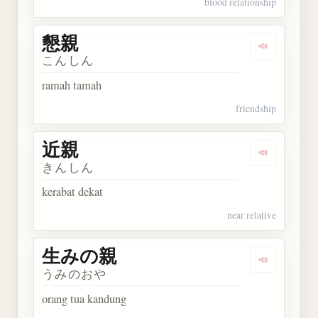
blood relationship
懇親
Dengarkan 
こんしん
ramah tamah
friendship
近親
Dengarkan 
きんしん
kerabat dekat
near relative
生みの親
Dengarkan
うみのおや
orang tua kandung