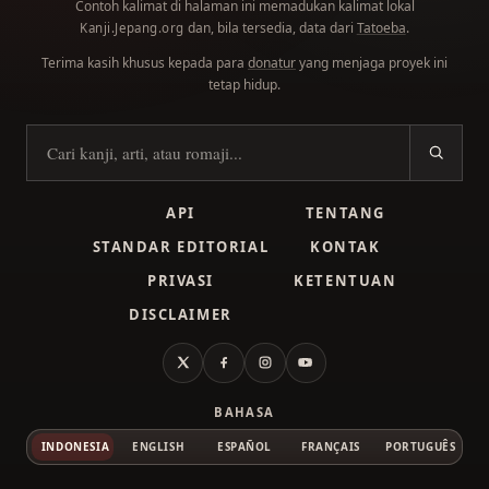
Contoh kalimat di halaman ini memadukan kalimat lokal
dan, bila tersedia, data dari
Tatoeba
.
Kanji.Jepang.org
Terima kasih khusus kepada para
donatur
yang menjaga proyek ini
tetap hidup.
Cari kanji
API
TENTANG
STANDAR EDITORIAL
KONTAK
PRIVASI
KETENTUAN
DISCLAIMER
X
Facebook
Instagram
YouTube
BAHASA
INDONESIA
ENGLISH
ESPAÑOL
FRANÇAIS
PORTUGUÊS