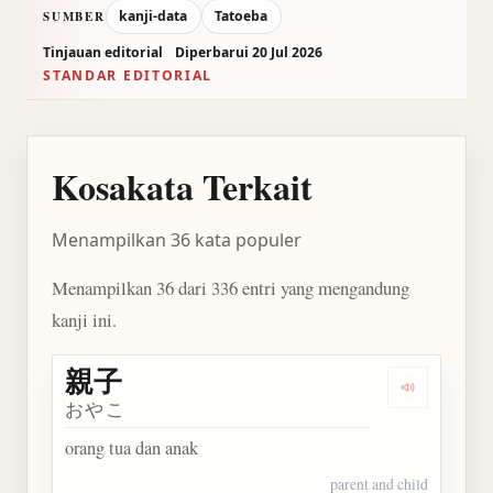
kanji-data
Tatoeba
SUMBER
Tinjauan editorial
Diperbarui 20 Jul 2026
STANDAR EDITORIAL
Kosakata Terkait
Menampilkan 36 kata populer
Menampilkan 36 dari 336 entri yang mengandung
kanji ini.
親子
Dengarkan 
おやこ
orang tua dan anak
parent and child