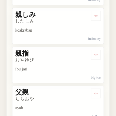
親しみ
Dengarkan
したしみ
keakraban
intimacy
親指
Dengarkan 
おやゆび
ibu jari
big toe
父親
Dengarkan 
ちちおや
ayah