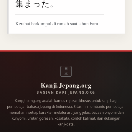
集まった。
Kerabat berkumpul di rumah saat tahun baru.
日
本
Kanji.Jepang.org
BAGIAN DARI JEPANG.ORG
Kanji.Jepang.org adalah kamus rujukan khusus untuk kanji bagi
pembelajar bahasa Jepang di Indonesia. Situs ini membantu pembelajar
memahami setiap karakter melalui arti yang jelas, bacaan onyomi dan
kunyomi, urutan goresan, kosakata, contoh kalimat, dan dukungan
kanji-data.