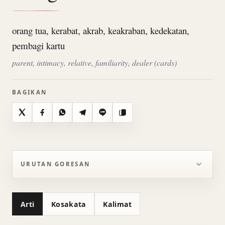
orang tua, kerabat, akrab, keakraban, kedekatan,
pembagi kartu
parent, intimacy, relative, familiarity, dealer (cards)
BAGIKAN
X
Facebook
WhatsApp
Telegram
Line
Salin
URUTAN GORESAN
Arti
Kosakata
Kalimat