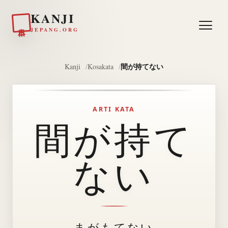
KANJI
日本
JEPANG.ORG
間が持てない
Kanji
Kosakata
ARTI KATA
間が持て
ない
まがもてない