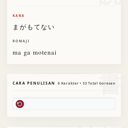
KANA
まがもてない
ROMAJI
ma ga motenai
書
CARA PENULISAN
6 Karakter • 33 Total Goresan