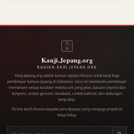
日
本
Kanji.Jepang.org
BAGIAN DARI JEPANG.ORG
Kanji.Jepang.org adalah kamus rujukan khusus untuk kanji bagi
pembelajar bahasa Jepang di Indonesia. Situs ini membantu pembelajar
memahami setiap karakter melalui arti yang jelas, bacaan onyomi dan
kunyomi, urutan goresan, kosakata, contoh kalimat, dan dukungan
kanji-data.
Terima kasih khusus kepada para
donatur
yang menjaga proyek ini
tetap hidup.