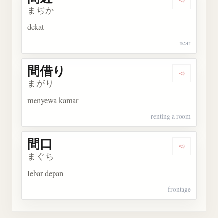
Dengarka
まぢか
dekat
near
間借り
Dengarka
まがり
menyewa kamar
renting a room
間口
Dengarka
まぐち
lebar depan
frontage