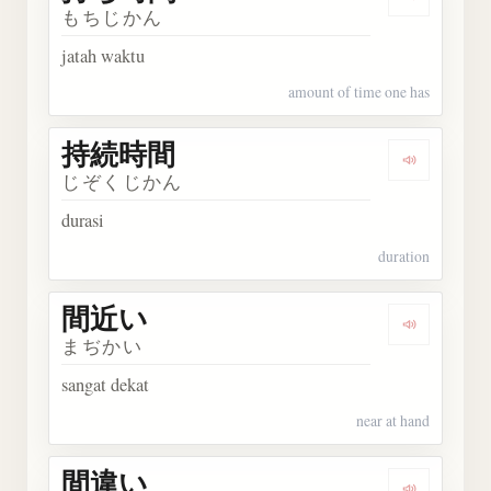
Dengark
もちじかん
jatah waktu
amount of time one has
持続時間
Dengark
じぞくじかん
durasi
duration
間近い
Dengarka
まぢかい
sangat dekat
near at hand
間違い