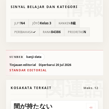
情報
SINYAL BELAJAR DAN KATEGORI
N4
Kelas 3
8級
JLPT
JŌYŌ
KANKEN
✓
84386
N
PERIBAHASA
RANK
PRIORITAS
kanji-data
SUMBER
Tinjauan editorial
Diperbarui 20 Jul 2026
STANDAR EDITORIAL
関連語
KOSAKATA TERKAIT
Maks. 12
間が持たない