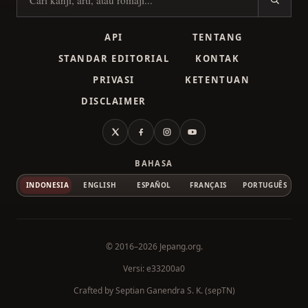
Cari kanji
API
TENTANG
STANDAR EDITORIAL
KONTAK
PRIVASI
KETENTUAN
DISCLAIMER
X
Facebook
Instagram
YouTube
BAHASA
INDONESIA
ENGLISH
ESPAÑOL
FRANÇAIS
PORTUGUÊS
© 2016–2026
Jepang.org
.
Versi: e33200a0
Crafted by
Septian Ganendra S. K. (sepTN)