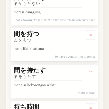
Dengark
まがもたない
merasa canggung
not knowing what to do with the time one has on one's hand
間を持つ
Dengark
まをもつ
memiliki kharisma
to have a controlling presence
間を持たす
Dengark
まをもたす
mengisi kekosongan waktu
to fill in time
持ち時間