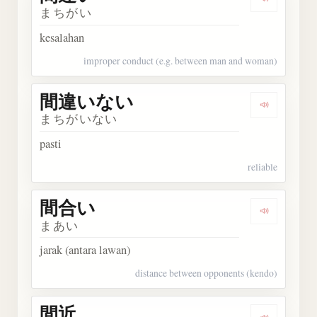
Dengarka
まちがい
kesalahan
improper conduct (e.g. between man and woman)
間違いない
Dengark
まちがいない
pasti
reliable
間合い
Dengarka
まあい
jarak (antara lawan)
distance between opponents (kendo)
間近