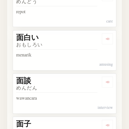
めんどう
repot
care
面白い
Dengarka
おもしろい
menarik
amusing
面談
Dengarka
めんだん
wawancara
interview
面子
Dengarka