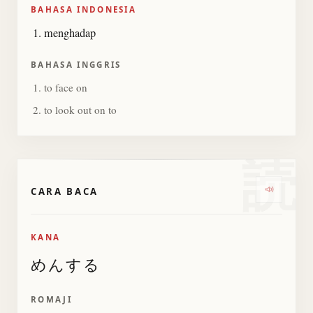
BAHASA INDONESIA
menghadap
BAHASA INGGRIS
to face on
to look out on to
読
CARA BACA
Dengark
KANA
めんする
ROMAJI