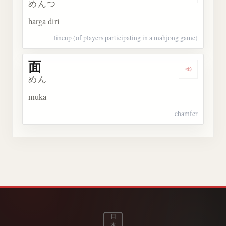
めんつ
harga diri
lineup (of players participating in a mahjong game)
面
Dengarkan
めん
muka
chamfer
日
本