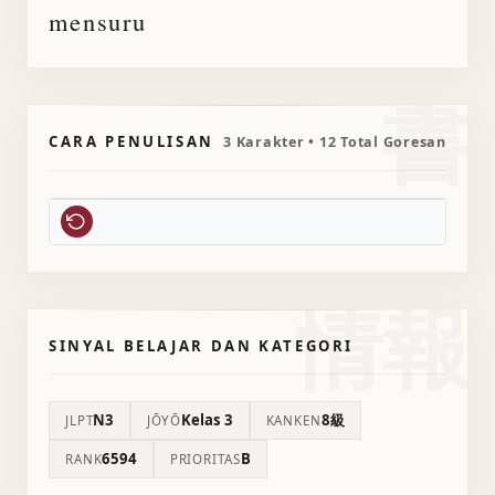
mensuru
書
CARA PENULISAN
3 Karakter • 12 Total Goresan
情報
SINYAL BELAJAR DAN KATEGORI
N3
Kelas 3
8級
JLPT
JŌYŌ
KANKEN
6594
B
RANK
PRIORITAS