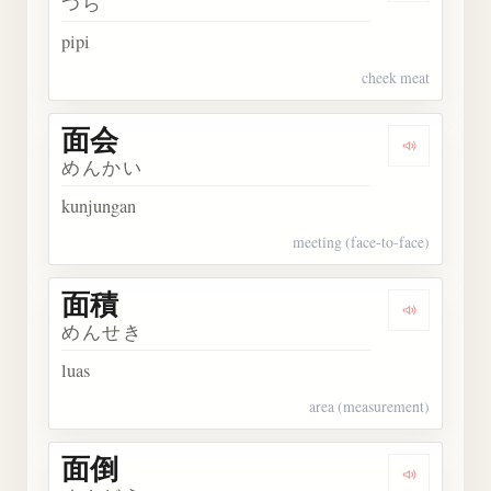
つら
pipi
cheek meat
面会
Dengarka
めんかい
kunjungan
meeting (face-to-face)
面積
Dengarka
めんせき
luas
area (measurement)
面倒
Dengarka