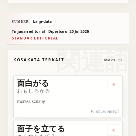
kanji-data
SUMBER
Tinjauan editorial
Diperbarui 20 Jul 2026
STANDAR EDITORIAL
関連語
KOSAKATA TERKAIT
Maks. 12
面白がる
Dengark
おもしろがる
merasa senang
to amuse oneself
面子を立てる
Dengark