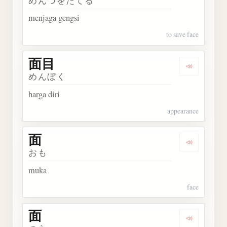
めんつをたてる
menjaga gengsi
to save face
面目
Dengarka
めんぼく
harga diri
appearance
面
Dengarkan
おも
muka
face
面
Dengarkan