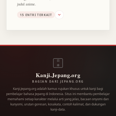
judul anime.
15 ENTRI TERKAIT
日
本
Kanji.Jepang.org
BAGIAN DARI JEPANG.ORG
Kanji.Jepang.org adalah kamus rujukan khusus untuk kanji bagi
pembelajar bahasa Jepang di Indonesia. Situs ini membantu pembelajar
memahami setiap karakter melalui arti yang jelas, bacaan onyomi dan
kunyomi, urutan goresan, kosakata, contoh kalimat, dan dukungan
kanji-data.