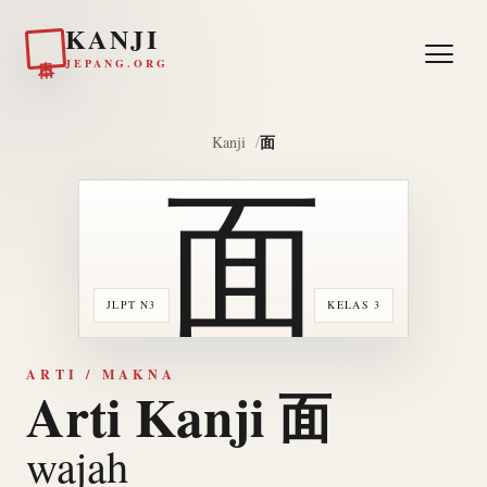
KANJI
日本
JEPANG.ORG
面
Kanji
面
JLPT N3
KELAS 3
ARTI / MAKNA
Arti Kanji 面
wajah