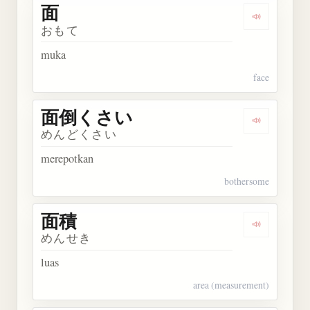
面
Dengarkan 
おもて
muka
face
面倒くさい
Dengarka
めんどくさい
merepotkan
bothersome
面積
Dengarkan 
めんせき
luas
area (measurement)