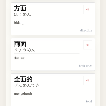
方面
Dengarkan 
ほうめん
bidang
direction
両面
Dengarkan 
りょうめん
dua sisi
both sides
全面的
Dengarkan
ぜんめんてき
menyeluruh
total