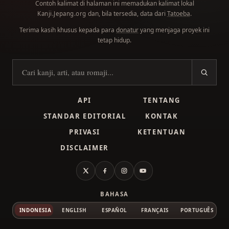
Contoh kalimat di halaman ini memadukan kalimat lokal
dan, bila tersedia, data dari
Tatoeba
.
Kanji.Jepang.org
Terima kasih khusus kepada para
donatur
yang menjaga proyek ini
tetap hidup.
Cari kanji
API
TENTANG
STANDAR EDITORIAL
KONTAK
PRIVASI
KETENTUAN
DISCLAIMER
X
Facebook
Instagram
YouTube
BAHASA
INDONESIA
ENGLISH
ESPAÑOL
FRANÇAIS
PORTUGUÊS