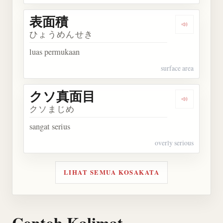
表面積
Dengarkan
ひょうめんせき
luas permukaan
surface area
クソ真面目
Dengarka
クソまじめ
sangat serius
overly serious
LIHAT SEMUA KOSAKATA
Contoh Kalimat