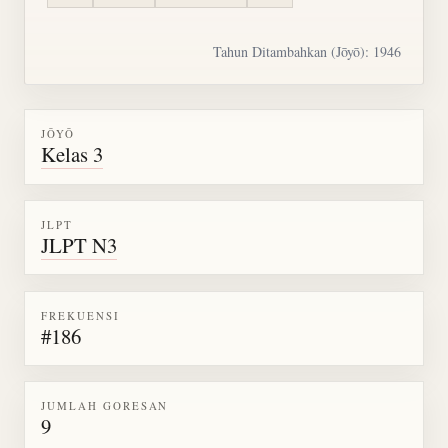
Tahun Ditambahkan (Jōyō): 1946
JŌYŌ
Kelas 3
JLPT
JLPT N3
FREKUENSI
#186
JUMLAH GORESAN
9