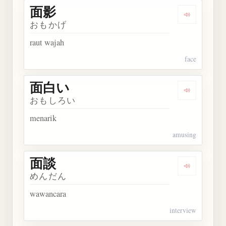
面影
Dengarkan 
おもかげ
raut wajah
face
面白い
Dengarkan
おもしろい
menarik
amusing
面談
Dengarkan 
めんだん
wawancara
interview