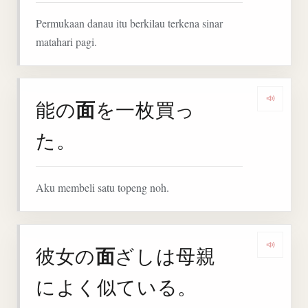
Permukaan danau itu berkilau terkena sinar
matahari pagi.
面
能の
を一枚買っ
Denga
た。
Aku membeli satu topeng noh.
面
彼女の
ざしは母親
Denga
によく似ている。