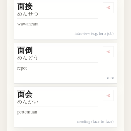
面接
Dengarkan 
めんせつ
wawancara
interview (e.g. for a job)
面倒
Dengarkan 
めんどう
repot
care
面会
Dengarkan 
めんかい
pertemuan
meeting (face-to-face)