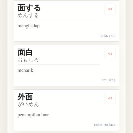
面する
Dengarkan
めんする
menghadap
to face on
面白
Dengarkan 
おもしろ
menarik
amusing
外面
Dengarkan 
がいめん
penampilan luar
outer surface