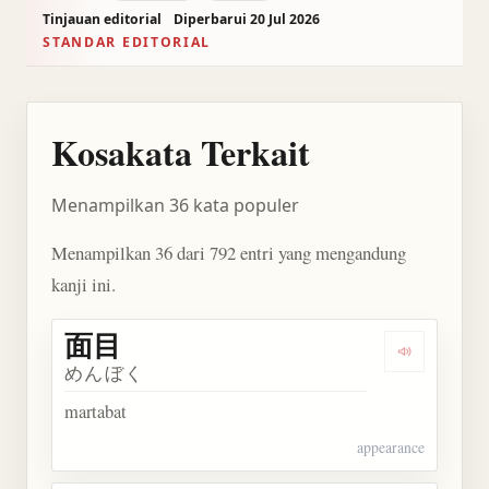
Tinjauan editorial
Diperbarui 20 Jul 2026
STANDAR EDITORIAL
Kosakata Terkait
Menampilkan 36 kata populer
Menampilkan 36 dari 792 entri yang mengandung
kanji ini.
面目
Dengarkan 
めんぼく
martabat
appearance