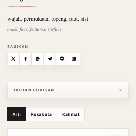
wajah, permukaan, topeng, raut, sisi
mask, face, features, surface
BAGIKAN
X
Facebook
WhatsApp
Telegram
Line
Salin
URUTAN GORESAN
Arti
Kosakata
Kalimat