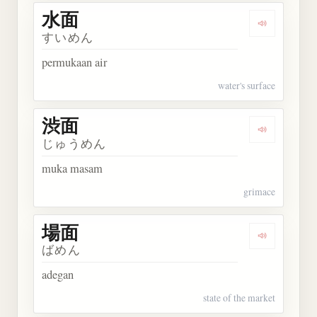
水面
Dengarkan 
すいめん
permukaan air
water's surface
渋面
Dengarkan 
じゅうめん
muka masam
grimace
場面
Dengarkan 
ばめん
adegan
state of the market