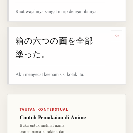
Raut wajahnya sangat mirip dengan ibunya.
面
箱の六つの
を全部
Denga
塗った。
Aku mengecat keenam sisi kotak itu.
TAUTAN KONTEKSTUAL
Contoh Pemakaian di Anime
Buka untuk melihat nama
orang, nama karakter, dan