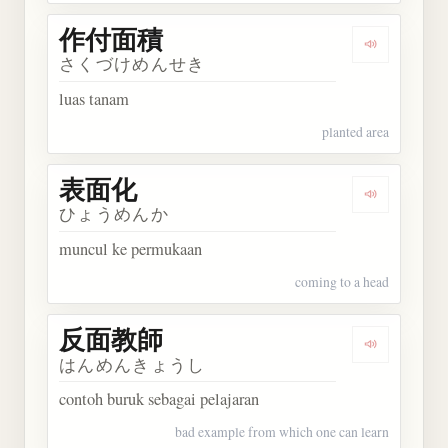
作付面積
Dengarkan
さくづけめんせき
luas tanam
planted area
表面化
Dengarkan
ひょうめんか
muncul ke permukaan
coming to a head
反面教師
Dengarkan
はんめんきょうし
contoh buruk sebagai pelajaran
bad example from which one can learn