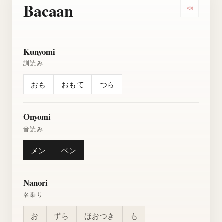
Bacaan
Dengarkan
Kunyomi
訓読み
おも
おもて
つら
Onyomi
音読み
メン
ベン
Nanori
名乗り
お
ずら
ほおつき
も