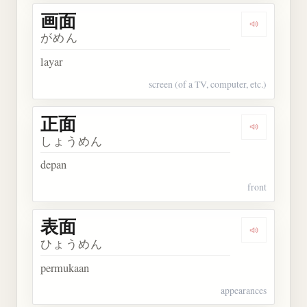
画面
Dengarkan 
がめん
layar
screen (of a TV, computer, etc.)
正面
Dengarkan 
しょうめん
depan
front
表面
Dengarkan 
ひょうめん
permukaan
appearances