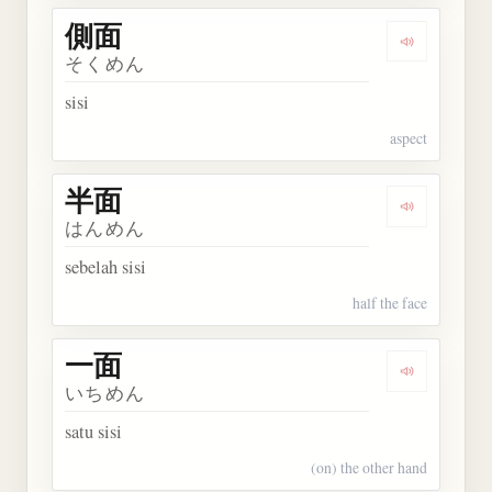
側面
Dengarkan 
そくめん
sisi
aspect
半面
Dengarkan 
はんめん
sebelah sisi
half the face
一面
Dengarkan 
いちめん
satu sisi
(on) the other hand