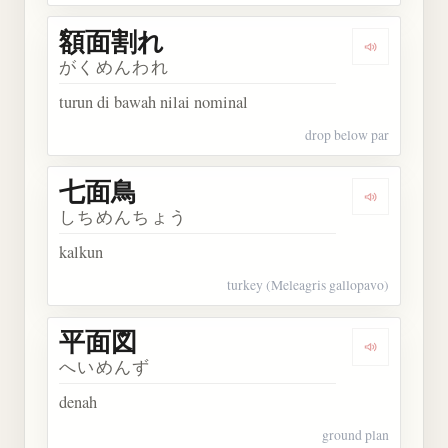
額面割れ
Dengarkan
がくめんわれ
turun di bawah nilai nominal
drop below par
七面鳥
Dengarkan
しちめんちょう
kalkun
turkey (Meleagris gallopavo)
平面図
Dengarkan
へいめんず
denah
ground plan