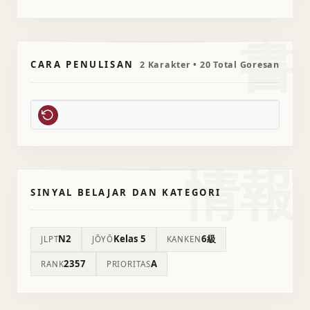
書
CARA PENULISAN
2 Karakter • 20 Total Goresan
情報
SINYAL BELAJAR DAN KATEGORI
N2
Kelas 5
6級
JLPT
JŌYŌ
KANKEN
2357
A
RANK
PRIORITAS