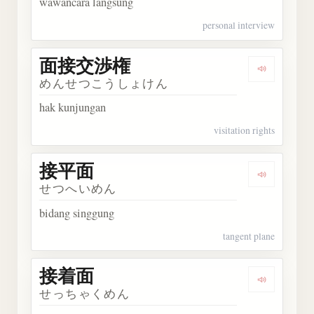
wawancara langsung
personal interview
面接交渉権
Dengark
めんせつこうしょけん
hak kunjungan
visitation rights
接平面
Dengarka
せつへいめん
bidang singgung
tangent plane
接着面
Dengarka
せっちゃくめん