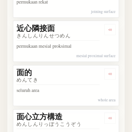
permukaan rekat
joining surface
近心隣接面
Dengark
きんしんりんせつめん
permukaan mesial proksimal
mesial proximal surface
面的
Dengarka
めんてき
seluruh area
whole area
面心立方構造
Dengark
めんしんりっぽうこうぞう