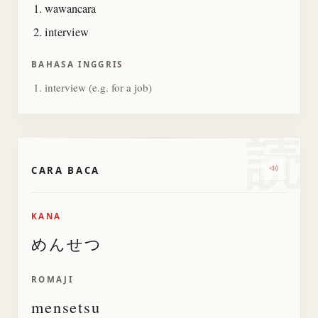
wawancara
interview
BAHASA INGGRIS
interview (e.g. for a job)
読
CARA BACA
Dengarka
KANA
めんせつ
ROMAJI
mensetsu