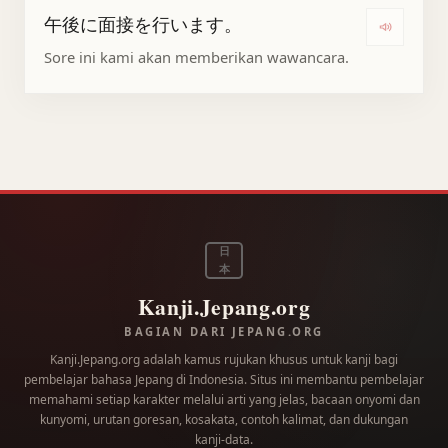
午後に面接を行います。
Dengar
Sore ini kami akan memberikan wawancara.
日
本
Kanji.Jepang.org
BAGIAN DARI JEPANG.ORG
Kanji.Jepang.org adalah kamus rujukan khusus untuk kanji bagi
pembelajar bahasa Jepang di Indonesia. Situs ini membantu pembelajar
memahami setiap karakter melalui arti yang jelas, bacaan onyomi dan
kunyomi, urutan goresan, kosakata, contoh kalimat, dan dukungan
kanji-data.