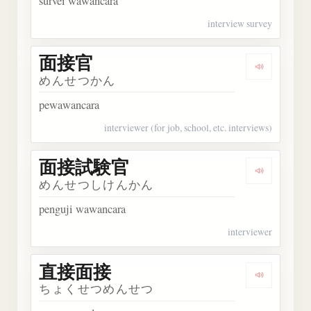
survei wawancara
interview survey
面接官
Dengarka
めんせつかん
pewawancara
interviewer (for job, school, etc. interviews)
面接試験官
Dengark
めんせつしけんかん
penguji wawancara
interviewer
直接面接
Dengark
ちょくせつめんせつ