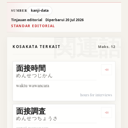
kanji-data
SUMBER
Tinjauan editorial
Diperbarui 20 Jul 2026
STANDAR EDITORIAL
関連語
KOSAKATA TERKAIT
Maks. 12
面接時間
Dengark
めんせつじかん
waktu wawancara
hours for interviews
面接調査
Dengark
めんせつちょうさ