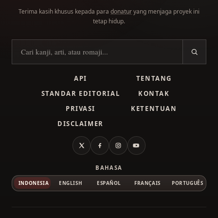
Terima kasih khusus kepada para
donatur
yang menjaga proyek ini
tetap hidup.
Cari kanji
API
TENTANG
STANDAR EDITORIAL
KONTAK
PRIVASI
KETENTUAN
DISCLAIMER
X
Facebook
Instagram
YouTube
BAHASA
INDONESIA
ENGLISH
ESPAÑOL
FRANÇAIS
PORTUGUÊS