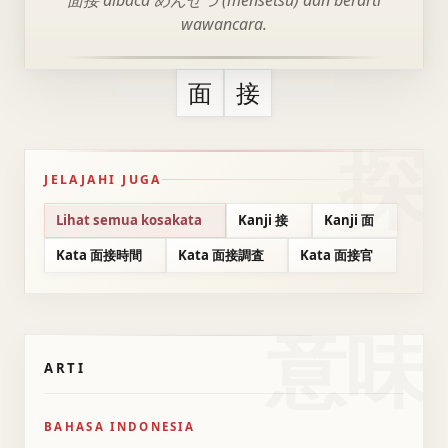
面接 dibaca めんせつ (mensetsu) dan berarti
wawancara.
面
接
JELAJAHI JUGA
Lihat semua kosakata
Kanji 接
Kanji 面
Kata 面接時間
Kata 面接調査
Kata 面接官
意味
ARTI
BAHASA INDONESIA