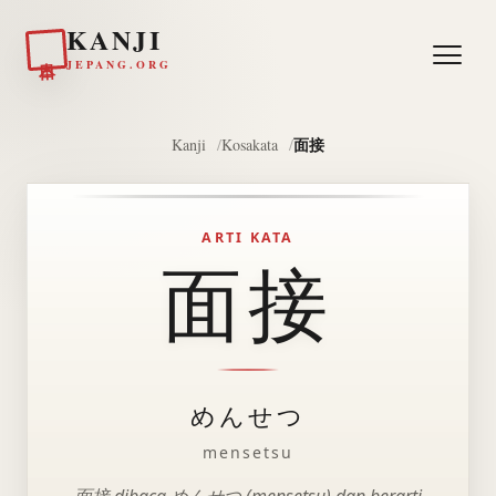
KANJI
日本
JEPANG.ORG
面接
Kanji
Kosakata
ARTI KATA
面接
めんせつ
mensetsu