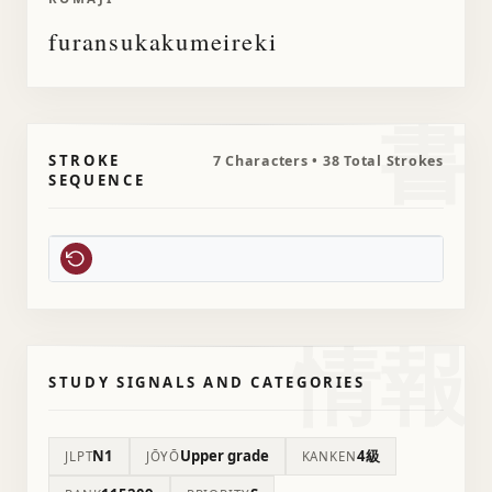
furansukakumeireki
書
STROKE
7 Characters • 38 Total Strokes
SEQUENCE
情報
STUDY SIGNALS AND CATEGORIES
N1
Upper grade
4級
JLPT
JŌYŌ
KANKEN