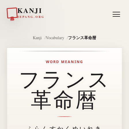
KANJI
日本
JEPANG.ORG
フランス革命暦
Kanji
Vocabulary
WORD MEANING
フランス
革命暦
ふらんすかくめいれき