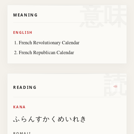
意味
MEANING
ENGLISH
French Revolutionary Calendar
French Republican Calendar
読
READING
Listen 
KANA
ふらんすかくめいれき
ROMAJI