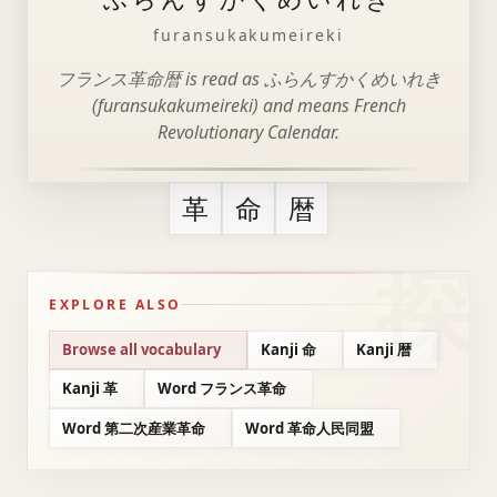
furansukakumeireki
フランス革命暦 is read as ふらんすかくめいれき
(furansukakumeireki) and means French
Revolutionary Calendar.
革
命
暦
EXPLORE ALSO
Browse all vocabulary
Kanji 命
Kanji 暦
Kanji 革
Word フランス革命
Word 第二次産業革命
Word 革命人民同盟