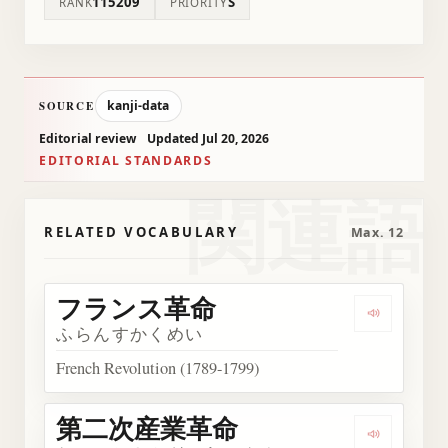
115209
S
RANK
PRIORITY
kanji-data
SOURCE
Editorial review
Updated Jul 20, 2026
EDITORIAL STANDARDS
関連語
RELATED VOCABULARY
Max. 12
フランス革命
Listen 
ふらんすかくめい
French Revolution (1789-1799)
第二次産業革命
Listen 