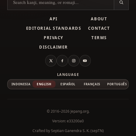
Search kanji
API
ABOUT
EDITORIAL STANDARDS
CONTACT
PRIVACY
TERMS
DISCLAIMER
X
Facebook
Instagram
YouTube
LANGUAGE
INDONESIA
ENGLISH
ESPAÑOL
FRANÇAIS
PORTUGUÊS
© 2016–2026
Jepang.org
.
Version: e33200a0
Crafted by
Septian Ganendra S. K. (sepTN)