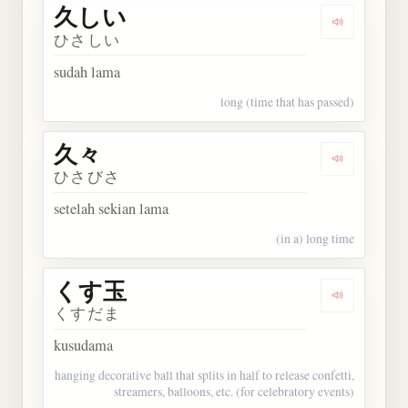
久しい
Dengarkan
ひさしい
sudah lama
long (time that has passed)
久々
Dengarkan 
ひさびさ
setelah sekian lama
(in a) long time
くす玉
Dengarkan
くすだま
kusudama
hanging decorative ball that splits in half to release confetti,
streamers, balloons, etc. (for celebratory events)