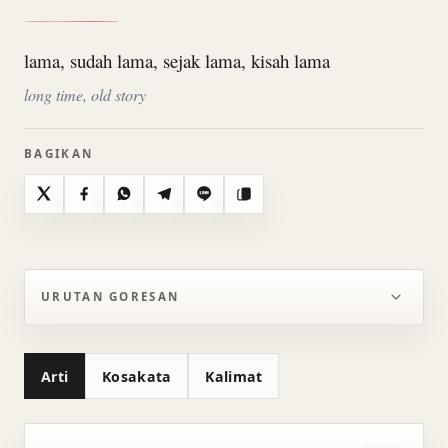
lama, sudah lama, sejak lama, kisah lama
long time, old story
BAGIKAN
X
Facebook
WhatsApp
Telegram
Line
Salin
URUTAN GORESAN
Arti
Kosakata
Kalimat