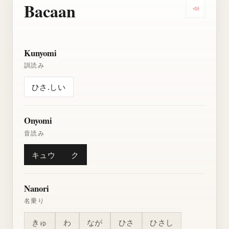
Bacaan
Dengarkan
Kunyomi
訓読み
ひさ.しい
Onyomi
音読み
キュウ
ク
Nanori
名乗り
きゅ
わ
なが
ひさ
ひさし