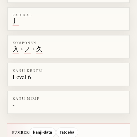
RADIKAL
丿
KOMPONEN
入
•
ノ
•
久
KANJI KENTEI
Level 6
KANJI MIRIP
-
kanji-data
Tatoeba
SUMBER