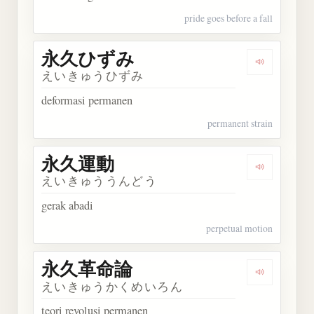
pride goes before a fall
永久ひずみ
Dengarka
えいきゅうひずみ
deformasi permanen
permanent strain
永久運動
Dengarkan
えいきゅううんどう
gerak abadi
perpetual motion
永久革命論
Dengarka
えいきゅうかくめいろん
teori revolusi permanen