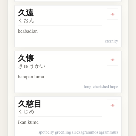
久遠
Dengarkan 
くおん
keabadian
eternity
久懐
Dengarkan 
きゅうかい
harapan lama
long-cherished hope
久慈目
Dengarkan
くじめ
ikan kume
spotbelly greenling (Hexagrammos agrammus)