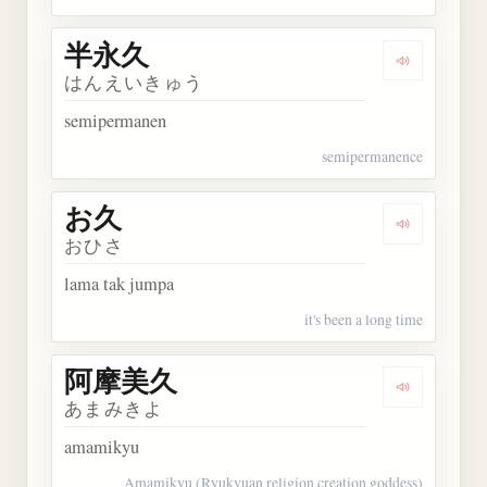
半永久
Dengarkan
はんえいきゅう
semipermanen
semipermanence
お久
Dengarkan 
おひさ
lama tak jumpa
it's been a long time
阿摩美久
Dengarkan
あまみきよ
amamikyu
Amamikyu (Ryukyuan religion creation goddess)