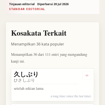
Tinjauan editorial
Diperbarui 20 Jul 2026
STANDAR EDITORIAL
Kosakata Terkait
Menampilkan 36 kata populer
Menampilkan 36 dari 111 entri yang mengandung
kanji ini.
久しぶり
Dengarkan
ひさしぶり
setelah sekian lama
a long time (since the last time)