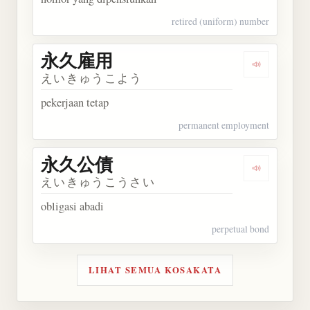
retired (uniform) number
永久雇用
Dengarkan
えいきゅうこよう
pekerjaan tetap
permanent employment
永久公債
Dengarkan
えいきゅうこうさい
obligasi abadi
perpetual bond
LIHAT SEMUA KOSAKATA