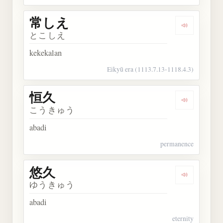
常しえ
Dengarkan
とこしえ
kekekalan
Eikyū era (1113.7.13-1118.4.3)
恒久
Dengarkan 
こうきゅう
abadi
permanence
悠久
Dengarkan 
ゆうきゅう
abadi
eternity