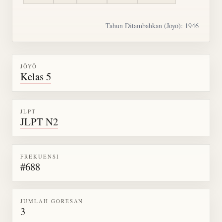
Tahun Ditambahkan (Jōyō): 1946
JŌYŌ
Kelas 5
JLPT
JLPT N2
FREKUENSI
#688
JUMLAH GORESAN
3