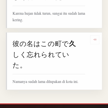
Karena hujan tidak turun, sungai itu sudah lama
kering.
久
彼の名はこの町で
Deng
しく忘れられてい
た。
Namanya sudah lama dilupakan di kota ini.