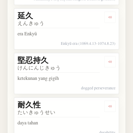
延久
Dengarkan 
えんきゅう
era Enkyū
Enkyū era (1069.4.13-1074.8.23)
堅忍持久
Dengarkan
けんにんじきゅう
ketekunan yang gigih
dogged perseverance
耐久性
Dengarkan
たいきゅうせい
daya tahan
durability