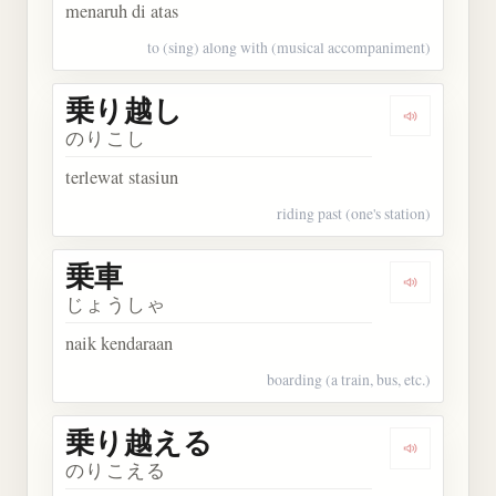
menaruh di atas
to (sing) along with (musical accompaniment)
乗り越し
Dengarkan
のりこし
terlewat stasiun
riding past (one's station)
乗車
Dengarkan 
じょうしゃ
naik kendaraan
boarding (a train, bus, etc.)
乗り越える
Dengarka
のりこえる