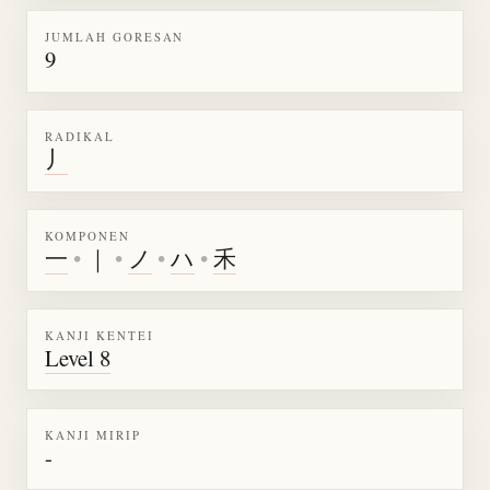
JUMLAH GORESAN
9
RADIKAL
丿
KOMPONEN
一
•
｜
•
ノ
•
ハ
•
禾
KANJI KENTEI
Level 8
KANJI MIRIP
-