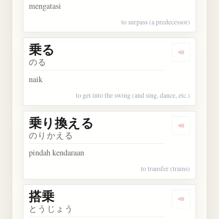
mengatasi
to surpass (a predecessor)
乗る
Dengarkan 
のる
naik
to get into the swing (and sing, dance, etc.)
乗り換える
Dengarka
のりかえる
pindah kendaraan
to transfer (trains)
搭乗
Dengarkan 
とうじょう