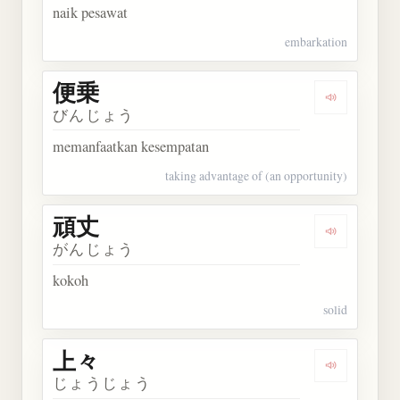
naik pesawat
embarkation
便乗
Dengarkan 
びんじょう
memanfaatkan kesempatan
taking advantage of (an opportunity)
頑丈
Dengarkan 
がんじょう
kokoh
solid
上々
Dengarkan 
じょうじょう