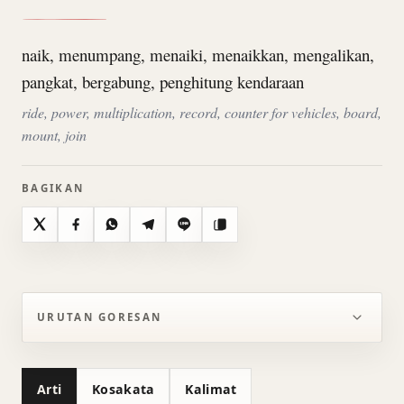
naik, menumpang, menaiki, menaikkan, mengalikan,
pangkat, bergabung, penghitung kendaraan
ride, power, multiplication, record, counter for vehicles, board,
mount, join
BAGIKAN
X
Facebook
WhatsApp
Telegram
Line
Salin
URUTAN GORESAN
Arti
Kosakata
Kalimat