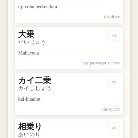
uji coba berkendara
test drive
大乗
Dengarkan 
だいじょう
Mahayana
large passenger vehicle
カイ二乗
Dengarkan
カイじじょう
kai-kuadrat
chi-square
相乗り
Dengarkan
あいのり