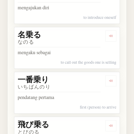
mengajukan diri
to introduce oneself
名乗る
Dengarkan
なのる
mengaku sebagai
to call out the goods one is selling
一番乗り
Dengarkan
いちばんのり
pendatang pertama
first (person) to arrive
飛び乗る
Dengarkan
とびのる