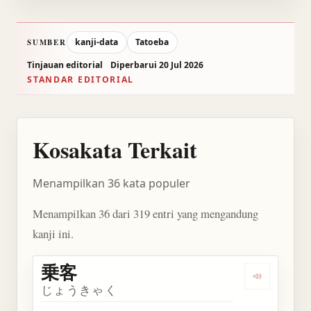
kanji-data
Tatoeba
SUMBER
Tinjauan editorial
Diperbarui 20 Jul 2026
STANDAR EDITORIAL
Kosakata Terkait
Menampilkan 36 kata populer
Menampilkan 36 dari 319 entri yang mengandung
kanji ini.
乗客
Dengarkan 
じょうきゃく