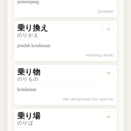
penumpang
passenger
乗り換え
Dengarkan
のりかえ
pindah kendaraan
switching (stock)
乗り物
Dengarkan
のりもの
kendaraan
ride (playground, fair, carnival)
乗り場
Dengarkan
のりば