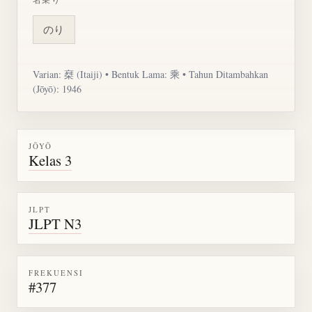
のり
Varian:
椉
(Itaiji) • Bentuk Lama: 乘 • Tahun Ditambahkan
(Jōyō): 1946
JŌYŌ
Kelas 3
JLPT
JLPT N3
FREKUENSI
#377