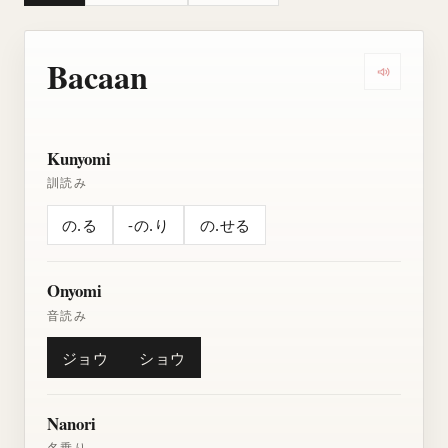
Bacaan
Dengarkan
Kunyomi
訓読み
の.る
-の.り
の.せる
Onyomi
音読み
ジョウ
ショウ
Nanori
名乗り