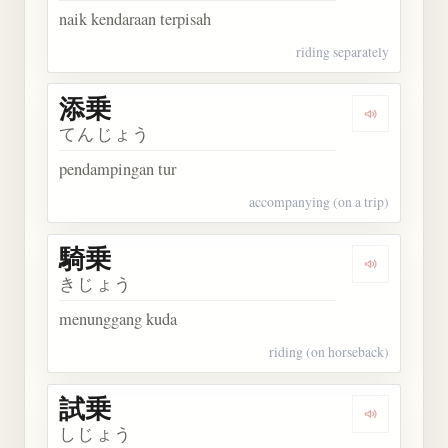
naik kendaraan terpisah
riding separately
添乗
Dengarkan 
てんじょう
pendampingan tur
accompanying (on a trip)
騎乗
Dengarkan 
きじょう
menunggang kuda
riding (on horseback)
試乗
Dengarkan 
しじょう