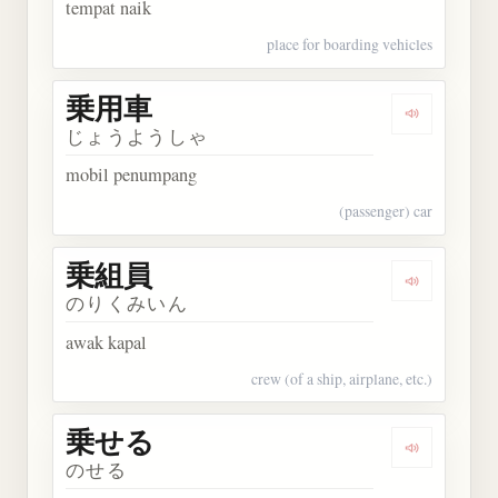
tempat naik
place for boarding vehicles
乗用車
Dengarkan
じょうようしゃ
mobil penumpang
(passenger) car
乗組員
Dengarkan
のりくみいん
awak kapal
crew (of a ship, airplane, etc.)
乗せる
Dengarkan
のせる