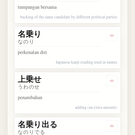
tumpangan bersama
backing of the same candidate by different political parties
名乗り
Dengarkan
なのり
perkenalan diri
Japanese kanji reading used in names
上乗せ
Dengarkan
うわのせ
penambahan
adding (an extra amount)
名乗り出る
Dengarka
なのりでる