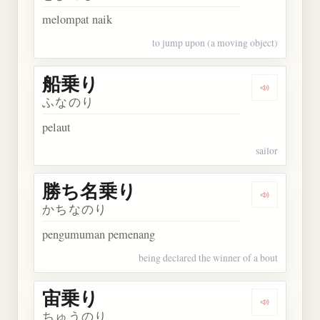
melompat naik
to jump upon (a moving object)
船乗り
Dengarkan
ふなのり
pelaut
sailor
勝ち名乗り
Dengarka
かちなのり
pengumuman pemenang
being declared the winner of a bout
宙乗り
Dengarkan
ちゅうのり