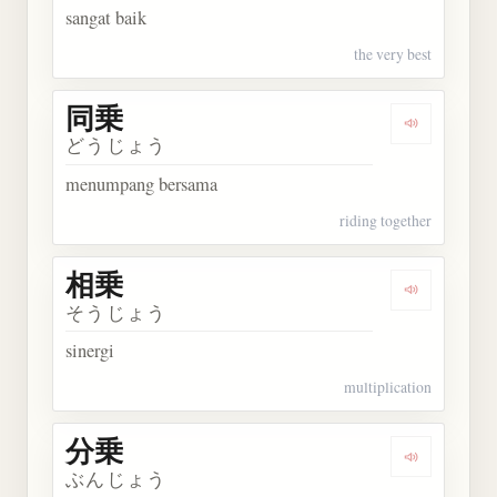
sangat baik
the very best
同乗
Dengarkan 
どうじょう
menumpang bersama
riding together
相乗
Dengarkan 
そうじょう
sinergi
multiplication
分乗
Dengarkan 
ぶんじょう