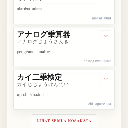
akrobat udara
midair stunt
アナログ乗算器
Dengarka
アナログじょうざんき
pengganda analog
analog multiplier
カイ二乗検定
Dengarka
カイじじょうけんてい
uji chi-kuadrat
chi-square test
LIHAT SEMUA KOSAKATA