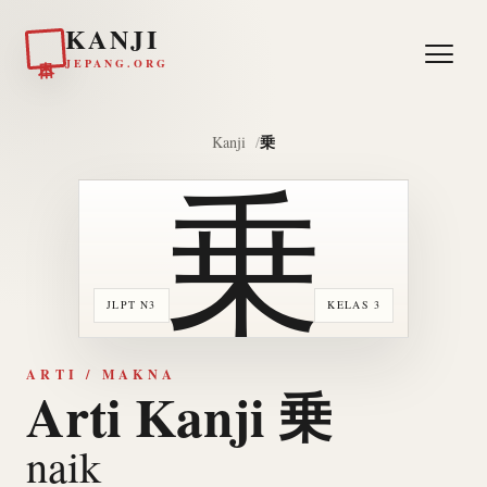
KANJI
日本
JEPANG.ORG
乗
Kanji
乗
JLPT N3
KELAS 3
ARTI / MAKNA
Arti Kanji 乗
naik