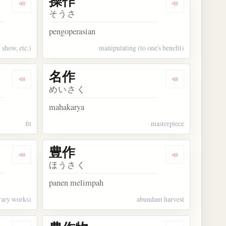
操作
Dengarkan kosakata 製作
Dengarkan kos
そうさ
pengoperasian
 show, etc.)
manipulating (to one's benefit)
名作
Dengarkan kosakata 発作
Dengarkan kos
めいさく
mahakarya
fit
masterpiece
豊作
Dengarkan kosakata 不作
Dengarkan kos
ほうさく
panen melimpah
erary works)
abundant harvest