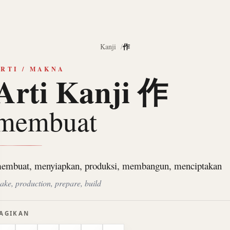
作
Kanji
RTI / MAKNA
Arti Kanji 作
membuat
embuat, menyiapkan, produksi, membangun, menciptakan
ake, production, prepare, build
AGIKAN