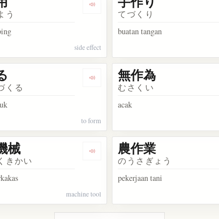
用
手作り
kata 荷造り
Dengarkan kosakata 副作用
よう
てづくり
ping
buatan tangan
side effect
る
無作為
kata 反作用
Dengarkan kosakata 形作る
づくる
むさくい
uk
acak
to form
機械
農作業
kata 著作権
Dengarkan kosakata 工作機械
くきかい
のうさぎょう
rkakas
pekerjaan tani
machine tool