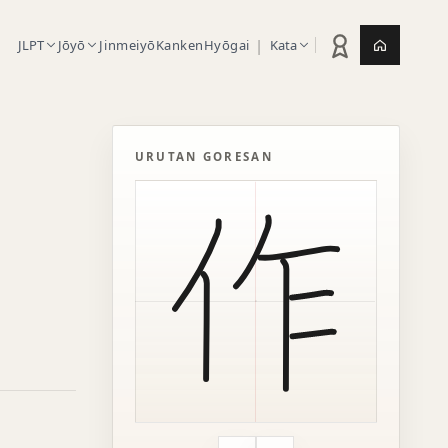
|
JLPT
Jōyō
Jinmeiyō
Kanken
Hyōgai
Kata
Statistik latihan
Jepang.or
URUTAN GORESAN