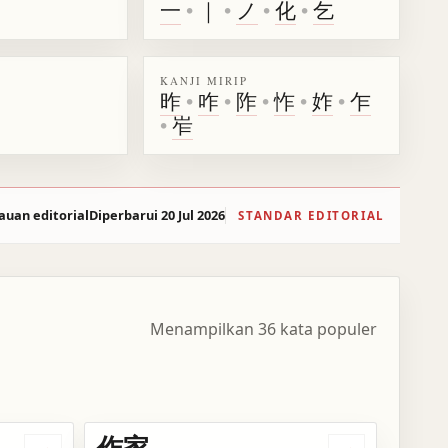
一
•
｜
•
ノ
•
化
•
乞
KANJI MIRIP
昨
•
咋
•
阼
•
怍
•
妰
•
乍
•
岝
auan editorial
Diperbarui 20 Jul 2026
STANDAR EDITORIAL
Menampilkan 36 kata populer
作家