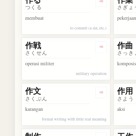
Dengarkan kosa
つくる
さぎょ
membuat
pekerjaa
to commit (a sin, etc.)
作戦
作曲
Dengarkan kosa
さくせん
さっき
operasi militer
komposis
military operation
作文
作用
Dengarkan kosa
さくぶん
さよう
karangan
aksi
formal writing with little real meaning