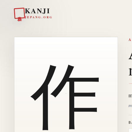
KANJI
日本
JEPANG.ORG
A
作
m
m
B