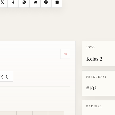
X
Facebook
WhatsApp
Telegram
Line
Salin
JŌYŌ
Dengarkan semua bacaan untu
Kelas 2
づく.り
FREKUENSI
#103
RADIKAL