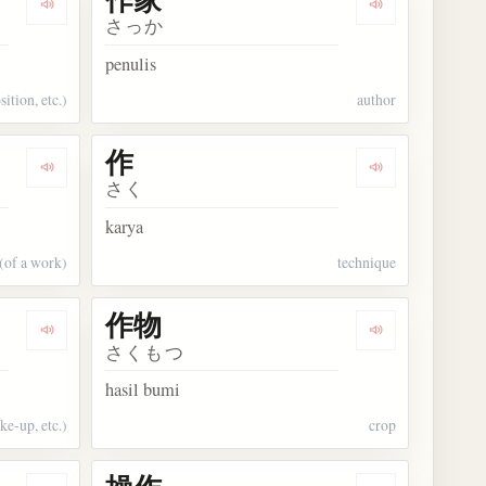
Dengarkan kosakata 作品
Dengarkan kos
さっか
penulis
ition, etc.)
author
作
Dengarkan kosakata 作者
Dengarkan kos
さく
karya
 (of a work)
technique
作物
Dengarkan kosakata 作り
Dengarkan kos
さくもつ
hasil bumi
ke-up, etc.)
crop