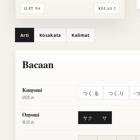
JLPT N4
KELAS 2
Arti
Kosakata
Kalimat
Bacaan
Kunyomi
つく.る
つく.り
-
訓読み
Onyomi
サク
サ
音読み