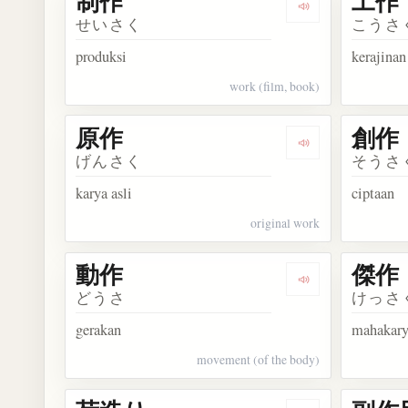
制作
工作
Dengarkan kosa
せいさく
こうさ
produksi
kerajinan
work (film, book)
原作
創作
Dengarkan kosa
げんさく
そうさ
karya asli
ciptaan
original work
動作
傑作
Dengarkan kosa
どうさ
けっさ
gerakan
mahakar
movement (of the body)