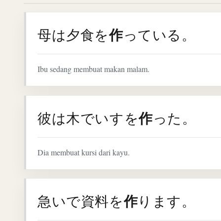
作
母は夕食を
っている。
Ibu sedang membuat makan malam.
作
彼は木でいすを
った。
Dia membuat kursi dari kayu.
作
急いで資料を
ります。