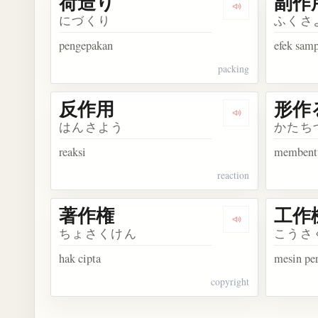
荷造り
副作
Dengarkan kosa
にづくり
ふくさ
pengepakan
efek sam
packing
反作用
形作
Dengarkan kosa
はんさよう
かたち
reaksi
membent
reaction
著作権
工作
Dengarkan kosa
ちょさくけん
こうさ
hak cipta
mesin pe
copyright