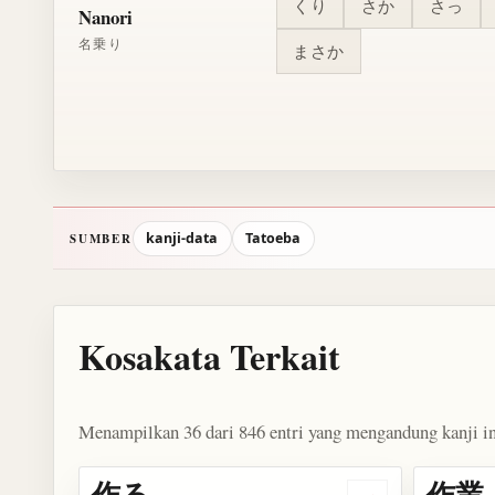
くり
さか
さっ
Nanori
名乗り
まさか
kanji-data
Tatoeba
SUMBER
Kosakata Terkait
Menampilkan 36 dari 846 entri yang mengandung kanji in
作る
作業