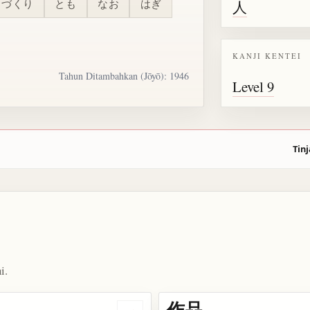
づくり
とも
なお
はぎ
人
KANJI KENTEI
Tahun Ditambahkan (Jōyō): 1946
Level 9
Tinj
i.
作品