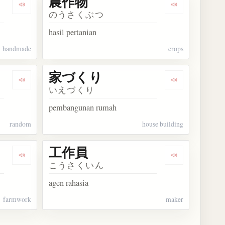
農作物
Dengarkan kosakata 手作り
Dengarkan ko
のうさくぶつ
hasil pertanian
handmade
crops
家づくり
Dengarkan kosakata 無作為
Dengarkan ko
いえづくり
pembangunan rumah
random
house building
工作員
Dengarkan kosakata 農作業
Dengarkan ko
こうさくいん
agen rahasia
farmwork
maker