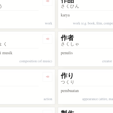
kata 作る
Dengarkan kosakata 作業
う
さくひん
n
karya
work
work (e.g. book, film, compos
作者
kata 作戦
Dengarkan kosakata 作曲
ょく
さくしゃ
i musik
penulis
composition (of music)
creator
作り
kata 作文
Dengarkan kosakata 作用
つくり
pembuatan
action
appearance (attire, ma