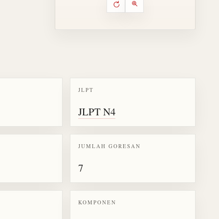
Putar ulang animasi
Kontrol animasi urutan goresa
Perbesar animasi
JLPT
k kanji 作
JLPT N4
JUMLAH GORESAN
7
KOMPONEN