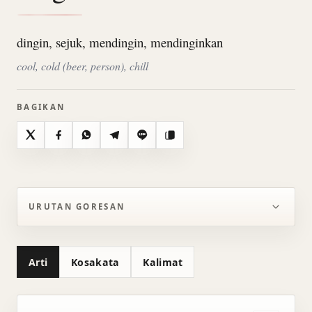
dingin, sejuk, mendingin, mendinginkan
cool, cold (beer, person), chill
BAGIKAN
X
Facebook
WhatsApp
Telegram
Line
Salin
URUTAN GORESAN
Arti
Kosakata
Kalimat