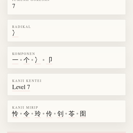
7
RADIKAL
冫
KOMPONEN
一
•
个
•
冫
•
卩
KANJI KENTEI
Level 7
KANJI MIRIP
怜
•
令
•
玲
•
伶
•
刢
•
苓
•
囹