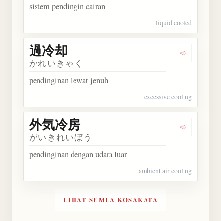
sistem pendingin cairan
liquid cooled
過冷却
Dengarkan
かれいきゃく
pendinginan lewat jenuh
excessive cooling
外気冷房
Dengarkan
がいきれいぼう
pendinginan dengan udara luar
ambient air cooling
LIHAT SEMUA KOSAKATA