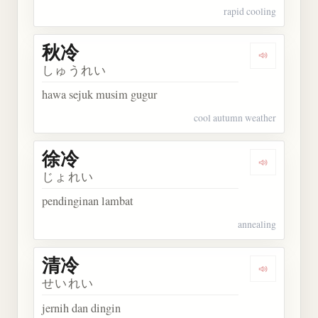
rapid cooling
秋冷
Dengarkan 
しゅうれい
hawa sejuk musim gugur
cool autumn weather
徐冷
Dengarkan 
じょれい
pendinginan lambat
annealing
清冷
Dengarkan 
せいれい
jernih dan dingin