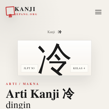
KANJI
日本
JEPANG.ORG
冷
Kanji
冷
JLPT N3
KELAS 4
ARTI / MAKNA
Arti Kanji 冷
dingin