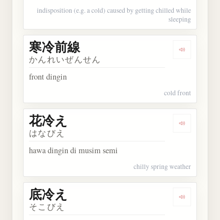
indisposition (e.g. a cold) caused by getting chilled while
sleeping
寒冷前線
Dengarkan
かんれいぜんせん
front dingin
cold front
花冷え
Dengarkan
はなびえ
hawa dingin di musim semi
chilly spring weather
底冷え
Dengarkan
そこびえ