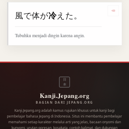
冷
風で体が
えた。
Denga
Tubuhku menjadi dingin karena angin.
日
本
Kanji.Jepang.org
BAGIAN DARI JEPANG.ORG
Kanji.Jepang.org adalah kamus rujukan khusus untuk kanji bagi
pembelajar bahasa Jepang di Indonesia. Situs ini membantu pembelajar
memahami setiap karakter melalui arti yang jelas, bacaan onyomi dan
kunyomi, urutan goresan, kosakata, contoh kalimat, dan dukungan