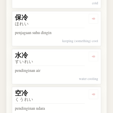
cold
保冷
Dengarkan 
ほれい
penjagaan suhu dingin
keeping (something) cool
水冷
Dengarkan 
すいれい
pendinginan air
water cooling
空冷
Dengarkan 
くうれい
pendinginan udara