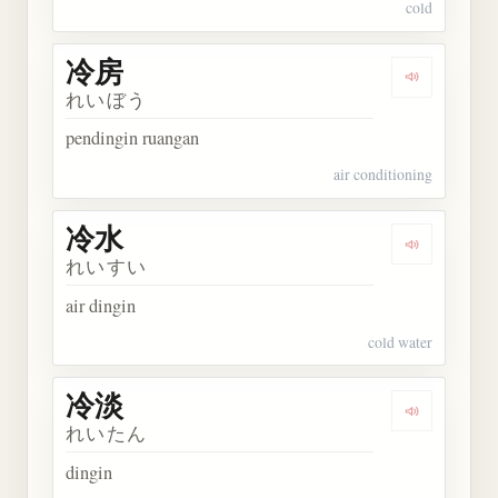
cold
冷房
Dengarkan 
れいぼう
pendingin ruangan
air conditioning
冷水
Dengarkan 
れいすい
air dingin
cold water
冷淡
Dengarkan 
れいたん
dingin