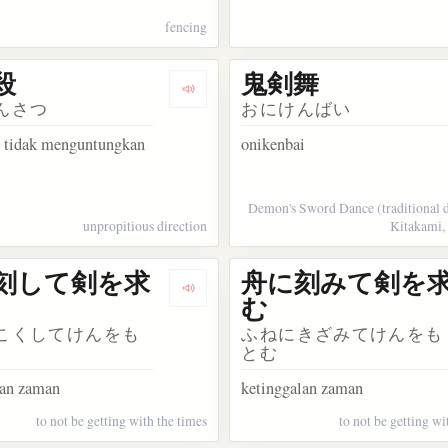
fencing
殺
鬼剣舞
osakata ペンは剣よりも強し
Dengarkan kosakata 暗剣殺
んさつ
おにけんばい
g tidak menguntungkan
onikenbai
Demon's Sword Dance (traditional d
unpropitious direction
Kitakami, 
刻して剣を求
舟に刻みて剣を
sakata 国際剣道連盟
Dengarkan kosakata 舟に刻して剣を
む
こくしてけんをも
ふねにきざみてけんをも
とむ
lan zaman
ketinggalan zaman
to not be getting with the times
to not be getting wi