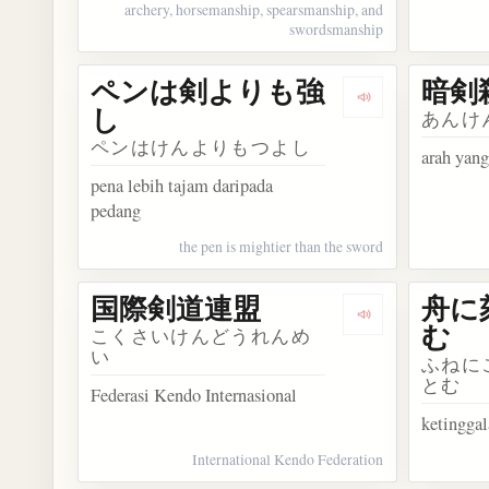
archery, horsemanship, spearsmanship, and
swordsmanship
ペンは剣よりも強
暗剣
Dengarkan k
し
あんけ
ペンはけんよりもつよし
arah yan
pena lebih tajam daripada
pedang
the pen is mightier than the sword
国際剣道連盟
舟に
Dengarkan ko
む
こくさいけんどうれんめ
い
ふねに
とむ
Federasi Kendo Internasional
ketingga
International Kendo Federation