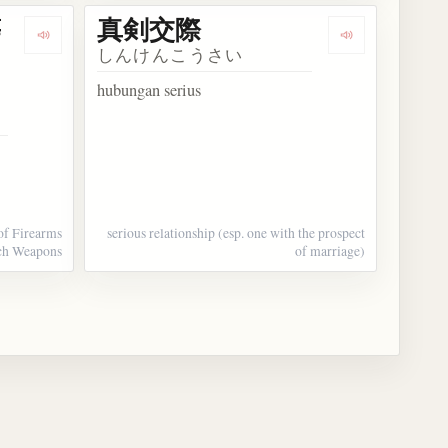
等
真剣交際
Dengarkan kosakata 銃砲刀剣類所持等取締法
Dengarkan ko
しんけんこうさい
hubungan serius
 of Firearms
serious relationship (esp. one with the prospect
ch Weapons
of marriage)