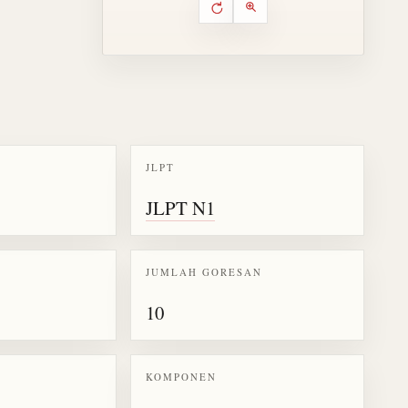
Putar ulang animasi
Kontrol animasi urutan goresa
Perbesar animasi
JLPT
k kanji 剣
JLPT N1
JUMLAH GORESAN
10
KOMPONEN