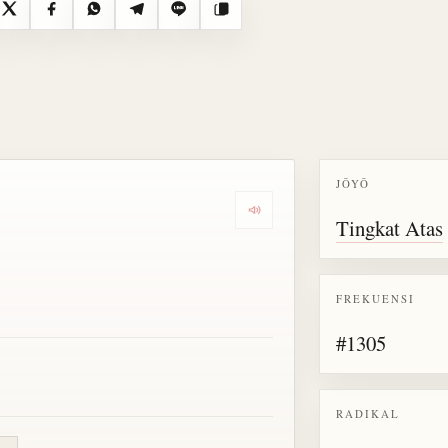
X
Facebook
WhatsApp
Telegram
Line
Salin
JŌYŌ
Dengarkan semua bacaan untu
Tingkat Atas
FREKUENSI
#1305
RADIKAL