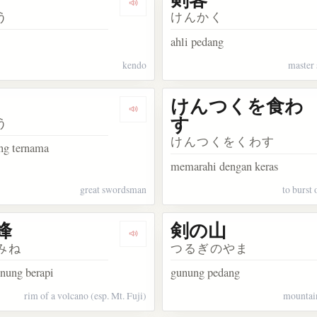
ata 剣
Dengarkan kosakata 剣道
う
けんかく
ahli pedang
kendo
master
けんつくを食わ
kata 剣士
Dengarkan kosakata 剣豪
す
う
けんつくをくわす
ang ternama
memarahi dengan keras
great swordsman
to burst 
峰
剣の山
kata けん玉
Dengarkan kosakata 剣ヶ峰
みね
つるぎのやま
nung berapi
gunung pedang
rim of a volcano (esp. Mt. Fuji)
mountai