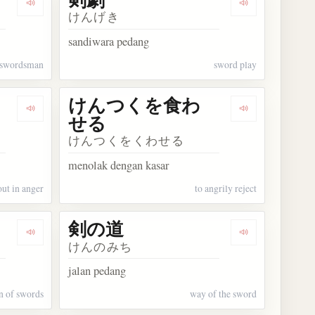
Dengarkan kosakata 剣客
Dengarkan kos
けんげき
sandiwara pedang
 swordsman
sword play
けんつくを食わ
Dengarkan kosakata けんつくを食わす
Dengarkan 
せる
けんつくをくわせる
menolak dengan kasar
out in anger
to angrily reject
剣の道
Dengarkan kosakata 剣の山
Dengarkan ko
けんのみち
jalan pedang
n of swords
way of the sword