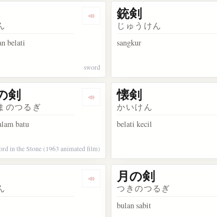
銃剣
kata 真剣
Dengarkan kosakata 刀剣
ん
じゅうけん
n belati
sangkur
sword
の剣
懐剣
sakata ダモクレスの剣
Dengarkan kosakata 王様の剣
まのつるぎ
かいけん
alam batu
belati kecil
rd in the Stone (1963 animated film)
月の剣
akata 弓馬槍剣
Dengarkan kosakata 撃剣
ん
つきのつるぎ
bulan sabit