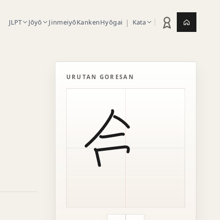
|
JLPT
Jōyō
Jinmeiyō
Kanken
Hyōgai
Kata
Statistik latihan
Jepang.or
URUTAN GORESAN