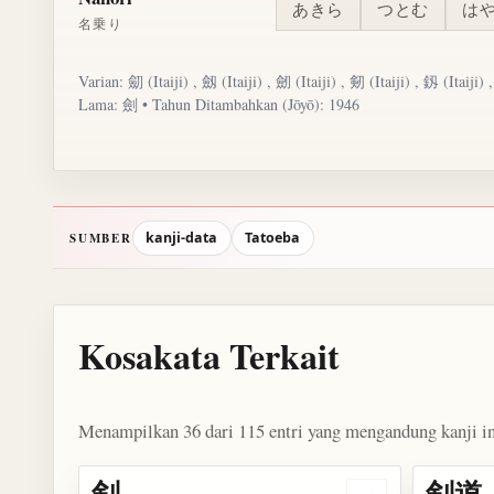
あきら
つとむ
は
名乗り
Varian: 劎 (Itaiji) ,
劔
(Itaiji) ,
劒
(Itaiji) ,
剱
(Itaiji) ,
釼
(Itaiji) 
Lama: 劍 • Tahun Ditambahkan (Jōyō): 1946
kanji-data
Tatoeba
SUMBER
Kosakata Terkait
Menampilkan 36 dari 115 entri yang mengandung kanji in
剣
剣道