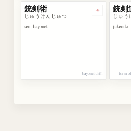
銃剣術
銃剣
Dengarkan kosa
じゅうけんじゅつ
じゅう
seni bayonet
jukendo
bayonet drill
form of