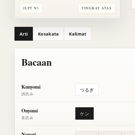
JLPT N1
TINGKAT ATAS
Arti
Kosakata
Kalimat
Bacaan
Kunyomi
つるぎ
訓読み
Onyomi
ケン
音読み
Nanori