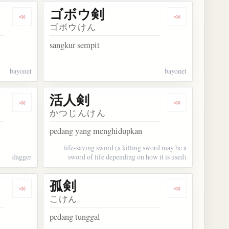
ゴボウ剣
Dengarkan kosakata 銃剣
Dengarkan ko
ゴボウけん
sangkur sempit
bayonet
bayonet
活人剣
Dengarkan kosakata 懐剣
Dengarkan ko
かつじんけん
pedang yang menghidupkan
life-saving sword (a killing sword may be a
dagger
sword of life depending on how it is used)
孤剣
Dengarkan kosakata 月の剣
Dengarkan kos
こけん
pedang tunggal