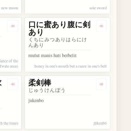
new moon
sole sword
口に蜜あり腹に剣
Dengarkan kosakata 鬼剣舞
Dengarkan 
あり
くちにみつありはらにけ
んあり
mulut manis hati berbelit
ance of the
Iwate area)
honey in one's mouth but a razor in one's belt
求
柔剣棒
求む
Dengarkan kosakata 舟に刻みて剣を求む
Dengarkan ko
じゅうけんぼう
jukenbo
th the times
jūkenbō