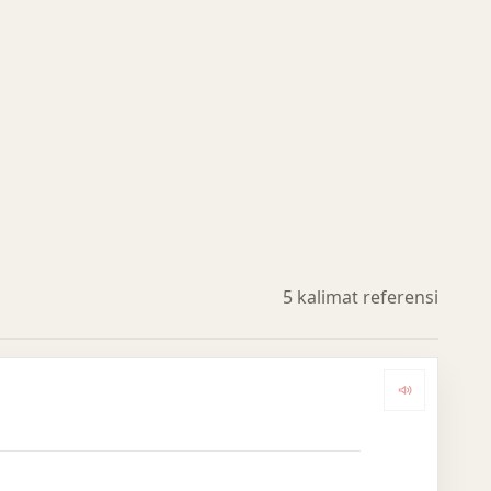
5 kalimat referensi
Dengark