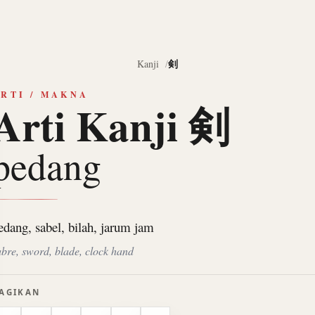
剣
Kanji
RTI / MAKNA
Arti Kanji 剣
pedang
edang, sabel, bilah, jarum jam
abre, sword, blade, clock hand
AGIKAN