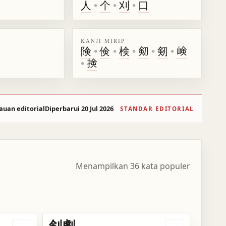
人
•
个
•
刈
•
口
KANJI MIRIP
険
•
倹
•
検
•
𠝏
•
剱
•
𡸴
•
𢮦
auan editorial
Diperbarui 20 Jul 2026
STANDAR EDITORIAL
Menampilkan 36 kata populer
剣劇