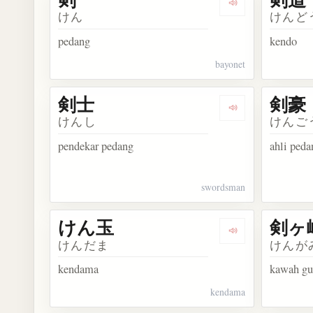
Dengarkan kosak
けん
けんど
pedang
kendo
bayonet
剣士
剣豪
Dengarkan kosa
けんし
けんご
pendekar pedang
ahli ped
swordsman
けん玉
剣ヶ
Dengarkan kosa
けんだま
けんが
kendama
kawah gu
kendama