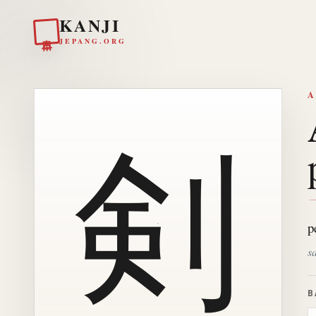
KANJI
日本
JEPANG.ORG
A
剣
p
s
B