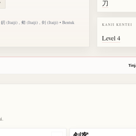
刀
や
,
釰
(Itaiji) ,
𠝏
(Itaiji) , 剑 (Itaiji) • Bentuk
KANJI KENTEI
Level 4
Tinj
i.
剣客