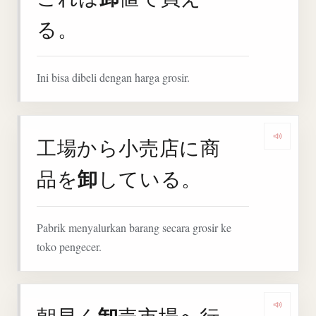
る。
Ini bisa dibeli dengan harga grosir.
工場から小売店に商
Denga
卸
品を
している。
Pabrik menyalurkan barang secara grosir ke
toko pengecer.
Denga