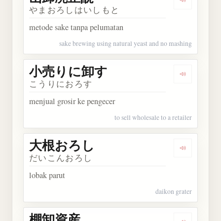
Dengarka
やまおろしはいしもと
metode sake tanpa pelumatan
sake brewing using natural yeast and no mashing
小売りに卸す
Dengarka
こうりにおろす
menjual grosir ke pengecer
to sell wholesale to a retailer
大根おろし
Dengarka
だいこんおろし
lobak parut
daikon grater
棚卸資産