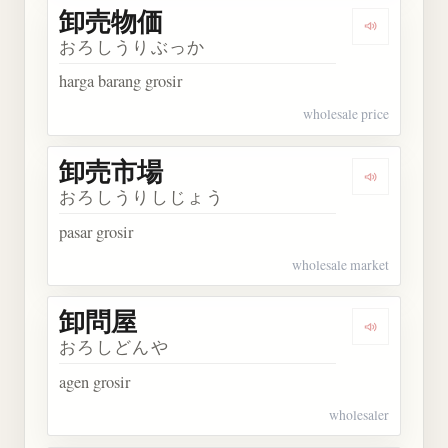
卸売物価
Dengarkan
おろしうりぶっか
harga barang grosir
wholesale price
卸売市場
Dengarkan
おろしうりしじょう
pasar grosir
wholesale market
卸問屋
Dengarkan
おろしどんや
agen grosir
wholesaler