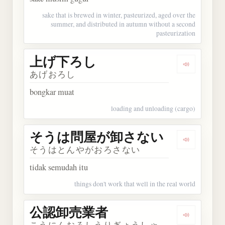
sake that is brewed in winter, pasteurized, aged over the
summer, and distributed in autumn without a second
pasteurization
上げ下ろし
Dengarka
あげおろし
bongkar muat
loading and unloading (cargo)
そうは問屋が卸さない
Dengark
そうはとんやがおろさない
tidak semudah itu
things don't work that well in the real world
公認卸売業者
Dengarka
こうにんおろしうりぎょうしゃ