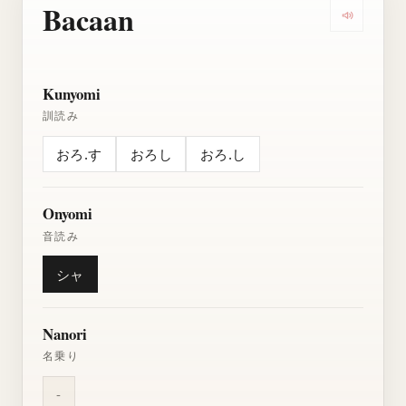
Bacaan
Dengarkan
Kunyomi
訓読み
おろ.す
おろし
おろ.し
Onyomi
音読み
シャ
Nanori
名乗り
-