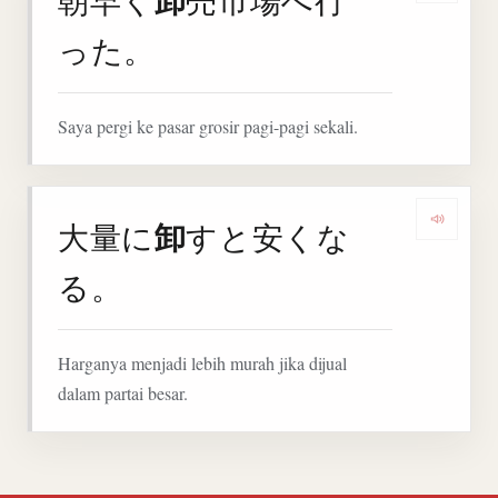
卸
朝早く
売市場へ行
った。
Saya pergi ke pasar grosir pagi-pagi sekali.
卸
大量に
すと安くな
Denga
る。
Harganya menjadi lebih murah jika dijual
dalam partai besar.