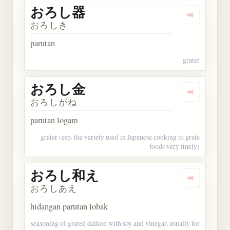
おろし器
Dengarkan
おろしき
parutan
grater
おろし金
Dengarkan
おろしがね
parutan logam
grater (esp. the variety used in Japanese cooking to grate
foods very finely)
おろし和え
Dengarka
おろしあえ
hidangan parutan lobak
seasoning of grated daikon with soy and vinegar, usually for