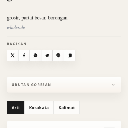
grosir, partai besar, borongan
wholesale
BAGIKAN
X
Facebook
WhatsApp
Telegram
Line
Salin
URUTAN GORESAN
Arti
Kosakata
Kalimat