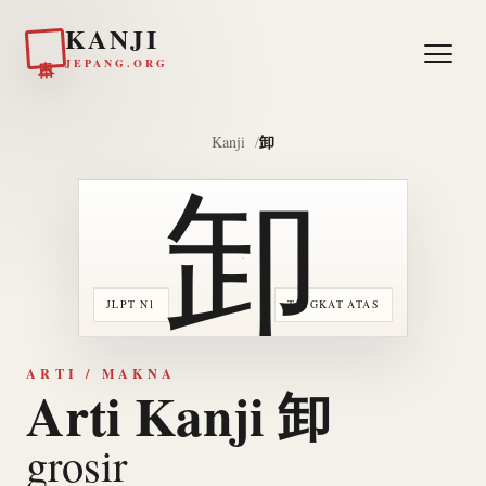
KANJI
日本
JEPANG.ORG
卸
Kanji
卸
JLPT N1
TINGKAT ATAS
ARTI / MAKNA
Arti Kanji 卸
grosir