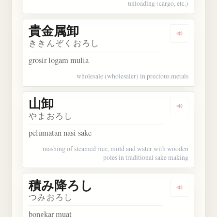
unloading (cargo, etc.)
貴金属卸
Dengarkan
ききんぞくおろし
grosir logam mulia
wholesale (wholesaler) in precious metals
山卸
Dengarkan 
やまおろし
pelumatan nasi sake
mashing of steamed rice, mold and water with wooden
poles in traditional sake making
積み降ろし
Dengarka
つみおろし
bongkar muat