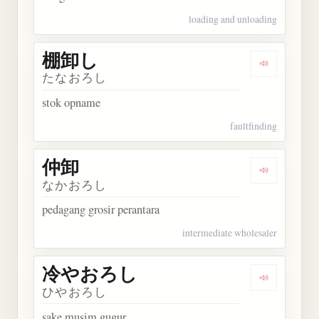
loading and unloading
棚卸し
Dengarkan
たなおろし
stok opname
faultfinding
仲卸
Dengarkan 
なかおろし
pedagang grosir perantara
intermediate wholesaler
冷やおろし
Dengarka
ひやおろし
sake musim gugur