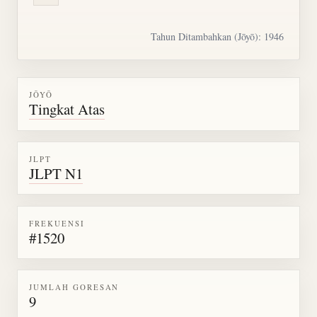
Tahun Ditambahkan (Jōyō): 1946
JŌYŌ
Tingkat Atas
JLPT
JLPT N1
FREKUENSI
#1520
JUMLAH GORESAN
9