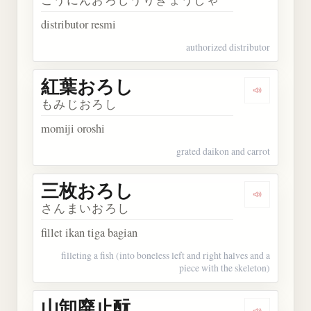
distributor resmi
authorized distributor
紅葉おろし
Dengarka
もみじおろし
momiji oroshi
grated daikon and carrot
三枚おろし
Dengarka
さんまいおろし
fillet ikan tiga bagian
filleting a fish (into boneless left and right halves and a
piece with the skeleton)
山卸廃止酛