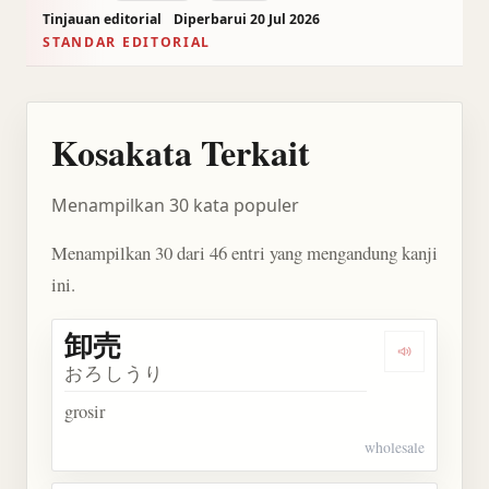
Tinjauan editorial
Diperbarui 20 Jul 2026
STANDAR EDITORIAL
Kosakata Terkait
Menampilkan 30 kata populer
Menampilkan 30 dari 46 entri yang mengandung kanji
ini.
卸売
Dengarkan 
おろしうり
grosir
wholesale