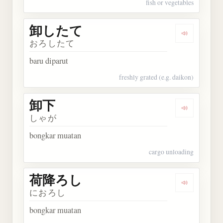
fish or vegetables
卸したて
Dengarkan
おろしたて
baru diparut
freshly grated (e.g. daikon)
卸下
Dengarkan 
しゃが
bongkar muatan
cargo unloading
荷降ろし
Dengarkan
におろし
bongkar muatan