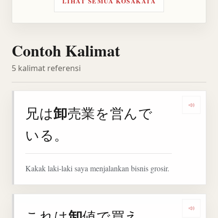
LIHAT SEMUA KOSAKATA
Contoh Kalimat
5 kalimat referensi
卸
兄は
売業を営んで
Denga
いる。
Kakak laki-laki saya menjalankan bisnis grosir.
卸
これは
値で買え
Denga