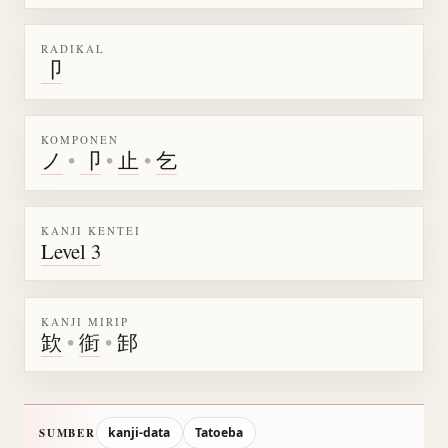
RADIKAL
卩
KOMPONEN
ノ
•
卩
•
止
•
乞
KANJI KENTEI
Level 3
KANJI MIRIP
欫
•
衘
•
䣃
kanji-data
Tatoeba
SUMBER