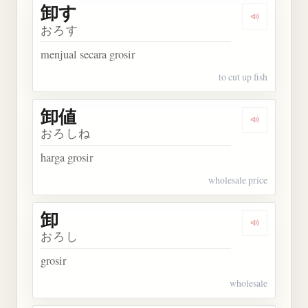
卸す
Dengarkan 
おろす
menjual secara grosir
to cut up fish
卸値
Dengarkan 
おろしね
harga grosir
wholesale price
卸
Dengarkan 
おろし
grosir
wholesale