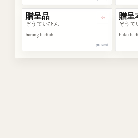
贈呈品
贈呈
Dengarkan kosa
ぞうていひん
ぞうて
barang hadiah
buku had
present