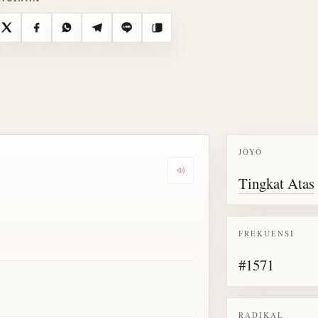
X
Facebook
WhatsApp
Telegram
Line
Salin
JŌYŌ
Dengarkan semua bacaan untu
Tingkat Atas
FREKUENSI
#1571
RADIKAL