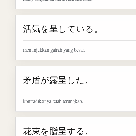
呈
活気を
している。
menunjukkan gairah yang besar.
呈
矛盾が露
した。
kontradiksinya telah terungkap.
呈
花束を贈
する。