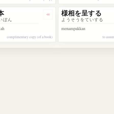
本
様相を呈する
kata 贈呈品
Dengarkan kosakata 贈呈本
いぼん
ようそうをていする
iah
menampakkan
complimentary copy (of a book)
to assum