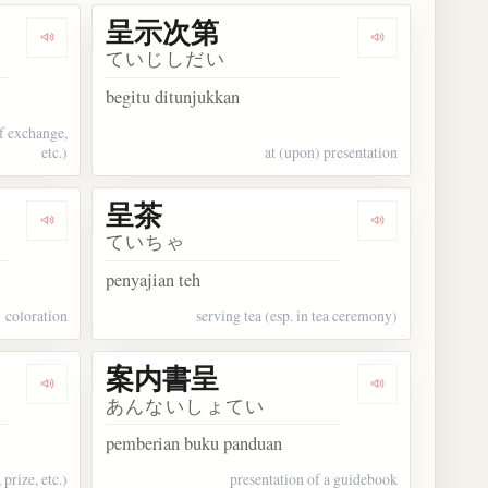
呈示次第
Dengarkan kosakata 呈示
Dengarkan ko
ていじしだい
begitu ditunjukkan
of exchange,
etc.)
at (upon) presentation
呈茶
Dengarkan kosakata 呈色
Dengarkan kos
ていちゃ
penyajian teh
coloration
serving tea (esp. in tea ceremony)
案内書呈
Dengarkan kosakata 贈呈
Dengarkan ko
あんないしょてい
pemberian buku panduan
 prize, etc.)
presentation of a guidebook