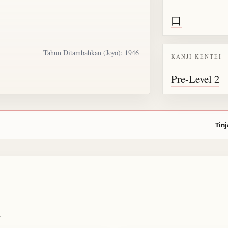
口
Tahun Ditambahkan (Jōyō): 1946
KANJI KENTEI
Pre-Level 2
Tinj
.