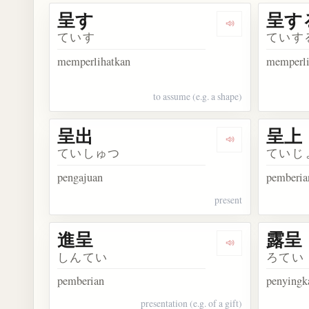
呈す
呈す
Dengarkan kosa
ていす
ていす
memperlihatkan
memperli
to assume (e.g. a shape)
呈出
呈上
Dengarkan kosa
ていしゅつ
ていじ
pengajuan
pemberia
present
進呈
露呈
Dengarkan kosa
しんてい
ろてい
pemberian
penyingk
presentation (e.g. of a gift)