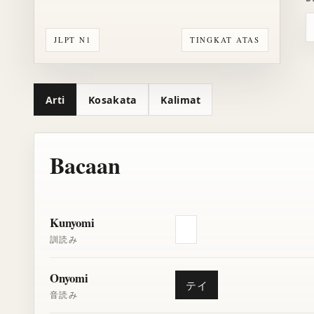
JLPT N1
TINGKAT ATAS
Arti
Kosakata
Kalimat
Bacaan
Kunyomi
訓読み
Onyomi
テイ
音読み