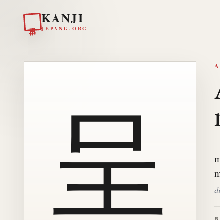
KANJI
日本
JEPANG.ORG
A
呈
m
m
di
B