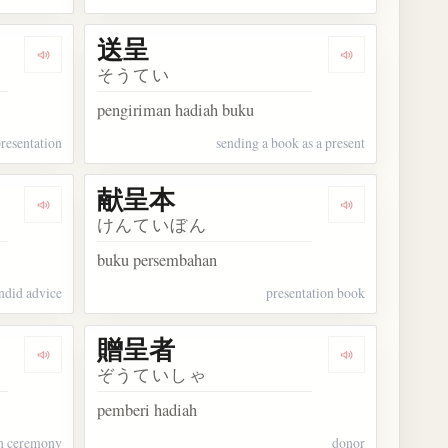
送呈
Dengarkan kosakata 献呈
Dengarkan kos
そうてい
pengiriman hadiah buku
resentation
sending a book as a present
献呈本
Dengarkan kosakata 苦言を呈する
Dengarkan ko
けんていぼん
buku persembahan
andid advice
presentation book
贈呈者
Dengarkan kosakata 贈呈式
Dengarkan ko
ぞうていしゃ
pemberi hadiah
on ceremony
donor