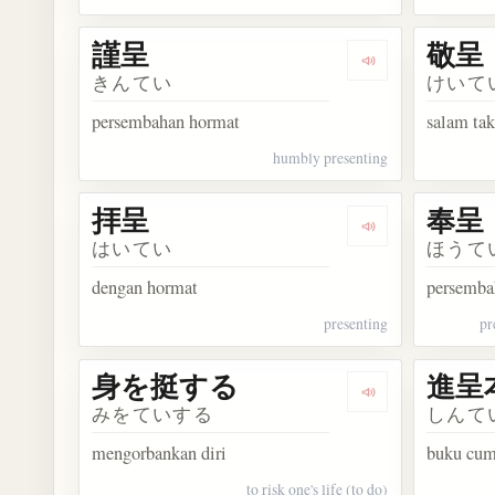
謹呈
敬呈
Dengarkan kosa
きんてい
けいて
persembahan hormat
salam ta
humbly presenting
拝呈
奉呈
Dengarkan kosa
はいてい
ほうて
dengan hormat
persemba
presenting
pr
身を挺する
進呈
Dengarkan kos
みをていする
しんて
mengorbankan diri
buku cu
to risk one's life (to do)