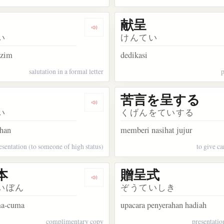
献呈
kata 謹呈
Dengarkan kosakata 敬呈
い
けんてい
kzim
dedikasi
salutation in a formal letter
p
苦言を呈する
kata 拝呈
Dengarkan kosakata 奉呈
い
くげんをていする
han
memberi nasihat jujur
esentation (to someone of high status)
to give c
本
贈呈式
akata 身を挺する
Dengarkan kosakata 進呈本
いぼん
ぞうていしき
ma-cuma
upacara penyerahan hadiah
complimentary copy
presentati