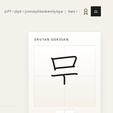
|
JLPT
Jōyō
Jinmeiyō
Kanken
Hyōgai
Kata
Statistik latihan
Jepang.or
URUTAN GORESAN