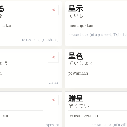
る
呈示
kata 呈す
Dengarkan kosakata 呈する
る
ていじ
hatkan
menunjukkan
presentation (of a passport, ID, bill 
to assume (e.g. a shape)
呈色
kata 呈出
Dengarkan kosakata 呈上
ょう
ていしょく
n
pewarnaan
giving
贈呈
kata 進呈
Dengarkan kosakata 露呈
ぞうてい
apan
penganugerahan
exposure
presentation (of a gift,