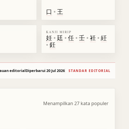
口
•
王
KANJI MIRIP
妊
•
廷
•
任
•
壬
•
衽
•
紝
•
鈓
auan editorial
Diperbarui 20 Jul 2026
STANDAR EDITORIAL
Menampilkan 27 kata populer