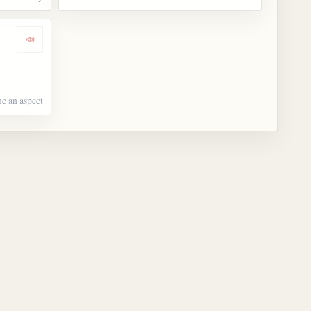
Dengarkan kosakata 様相を呈する
e an aspect