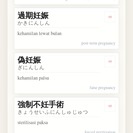
過期妊娠
Dengarkan
かきにんしん
kehamilan lewat bulan
post-term pregnancy
偽妊娠
Dengarkan
ぎにんしん
kehamilan palsu
false pregnancy
強制不妊手術
Dengarka
きょうせいふにんしゅじゅつ
sterilisasi paksa
forced sterilization