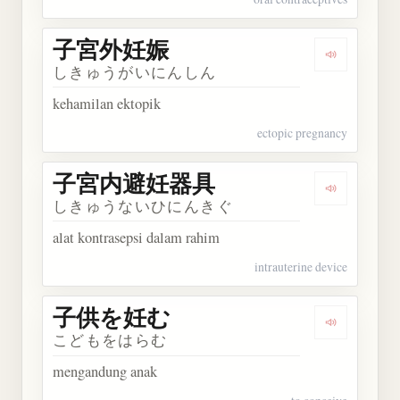
子宮外妊娠
Dengarka
しきゅうがいにんしん
kehamilan ektopik
ectopic pregnancy
子宮内避妊器具
Dengarka
しきゅうないひにんきぐ
alat kontrasepsi dalam rahim
intrauterine device
子供を妊む
Dengarka
こどもをはらむ
mengandung anak