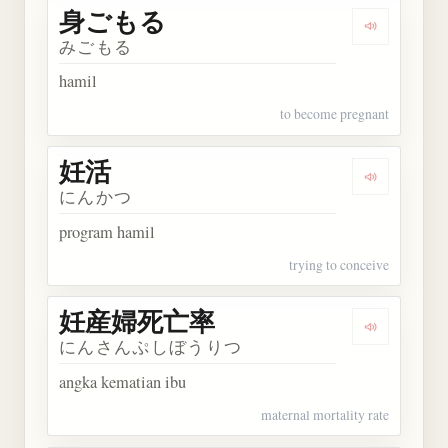
身ごもる
Dengarkan
みごもる
hamil
to become pregnant
妊活
Dengarkan 
にんかつ
program hamil
trying to conceive
妊産婦死亡率
Dengarka
にんさんぷしぼうりつ
angka kematian ibu
maternal mortality rate