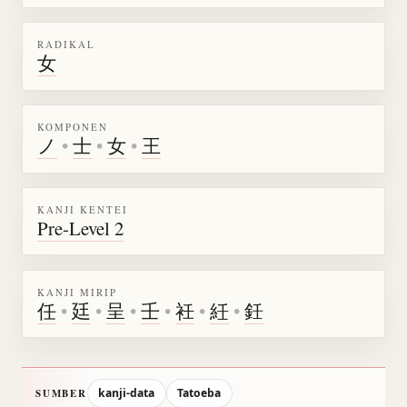
RADIKAL
女
KOMPONEN
ノ
•
士
•
女
•
王
KANJI KENTEI
Pre-Level 2
KANJI MIRIP
任
•
廷
•
呈
•
壬
•
衽
•
紝
•
鈓
kanji-data
Tatoeba
SUMBER