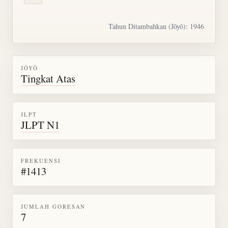
Tahun Ditambahkan (Jōyō): 1946
JŌYŌ
Tingkat Atas
JLPT
JLPT N1
FREKUENSI
#1413
JUMLAH GORESAN
7