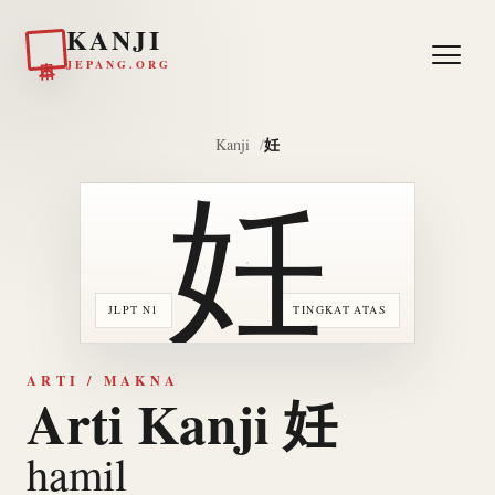
KANJI
日本
JEPANG.ORG
妊
Kanji
妊
JLPT N1
TINGKAT ATAS
ARTI / MAKNA
Arti Kanji 妊
hamil