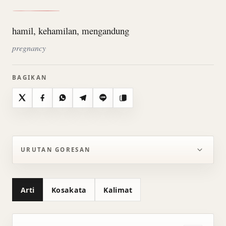
hamil, kehamilan, mengandung
pregnancy
BAGIKAN
X
Facebook
WhatsApp
Telegram
Line
Salin
URUTAN GORESAN
Arti
Kosakata
Kalimat