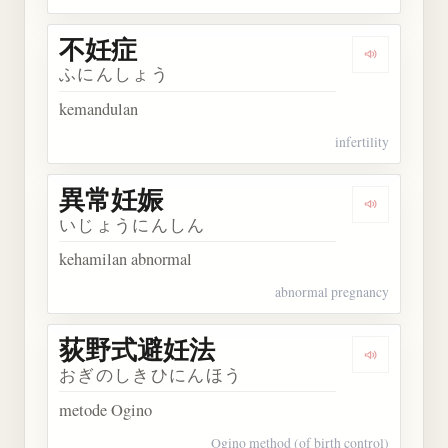
不妊症
Dengarkan
ふにんしょう
kemandulan
infertility
異常妊娠
Dengarkan
いじょうにんしん
kehamilan abnormal
abnormal pregnancy
荻野式避妊法
Dengarka
おぎのしきひにんほう
metode Ogino
Ogino method (of birth control)