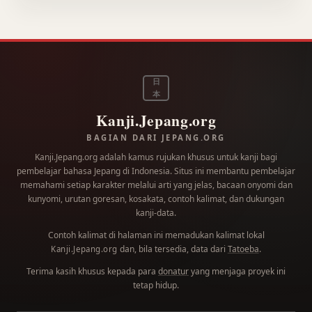
日
本
Kanji.Jepang.org
BAGIAN DARI JEPANG.ORG
Kanji.Jepang.org adalah kamus rujukan khusus untuk kanji bagi
pembelajar bahasa Jepang di Indonesia. Situs ini membantu pembelajar
memahami setiap karakter melalui arti yang jelas, bacaan onyomi dan
kunyomi, urutan goresan, kosakata, contoh kalimat, dan dukungan
kanji-data.
Contoh kalimat di halaman ini memadukan kalimat lokal
dan, bila tersedia, data dari
Tatoeba
.
Kanji.Jepang.org
Terima kasih khusus kepada para
donatur
yang menjaga proyek ini
tetap hidup.