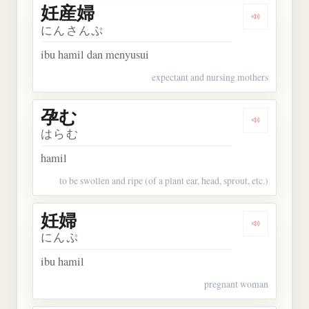
妊産婦
Dengarkan
にんさんぷ
ibu hamil dan menyusui
expectant and nursing mothers
孕む
Dengarkan 
はらむ
hamil
to be swollen and ripe (of a plant ear, head, sprout, etc.)
妊婦
Dengarkan 
にんぷ
ibu hamil
pregnant woman