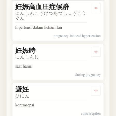
妊娠高血圧症候群
Dengarka
にんしんこうけつあつしょうこう
ぐん
hipertensi dalam kehamilan
pregnancy-induced hypertension
妊娠時
Dengarkan
にんしんじ
saat hamil
during pregnancy
避妊
Dengarkan 
ひにん
kontrasepsi
contraception