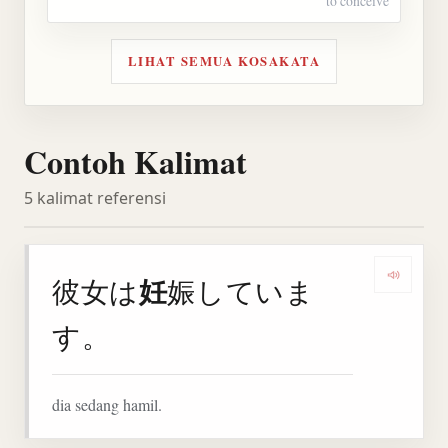
to conceive
LIHAT SEMUA KOSAKATA
Contoh Kalimat
5 kalimat referensi
妊
彼女は
娠していま
Denga
す。
dia sedang hamil.