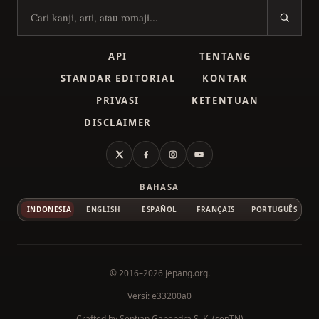
Cari kanji
API
TENTANG
STANDAR EDITORIAL
KONTAK
PRIVASI
KETENTUAN
DISCLAIMER
X
Facebook
Instagram
YouTube
BAHASA
INDONESIA
ENGLISH
ESPAÑOL
FRANÇAIS
PORTUGUÊS
© 2016–2026
Jepang.org
.
Versi: e33200a0
Crafted by
Septian Ganendra S. K. (sepTN)