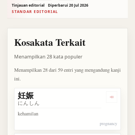
Tinjauan editorial
Diperbarui 20 Jul 2026
STANDAR EDITORIAL
Kosakata Terkait
Menampilkan 28 kata populer
Menampilkan 28 dari 59 entri yang mengandung kanji
ini.
妊娠
Dengarkan 
にんしん
kehamilan
pregnancy