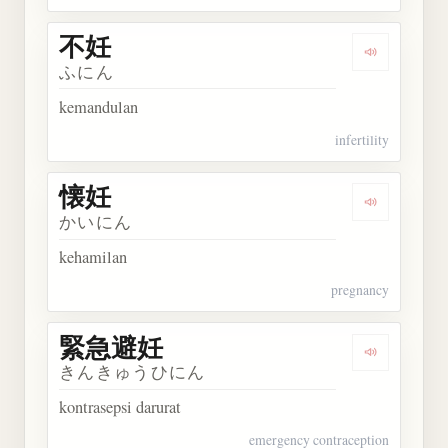
不妊
Dengarkan 
ふにん
kemandulan
infertility
懐妊
Dengarkan 
かいにん
kehamilan
pregnancy
緊急避妊
Dengarkan
きんきゅうひにん
kontrasepsi darurat
emergency contraception