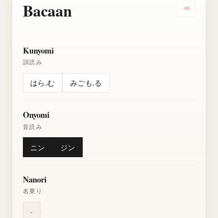
Bacaan
Dengarkan
Kunyomi
訓読み
はら.む
みごも.る
Onyomi
音読み
ニン
ジン
Nanori
名乗り
-