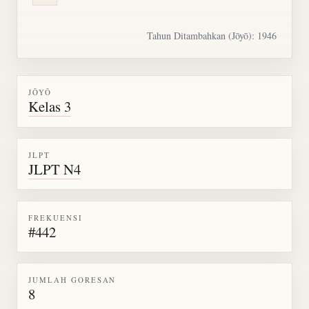
Tahun Ditambahkan (Jōyō): 1946
JŌYŌ
Kelas 3
JLPT
JLPT N4
FREKUENSI
#442
JUMLAH GORESAN
8