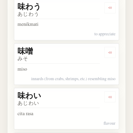
味わう
Dengarkan
あじわう
menikmati
to appreciate
味噌
Dengarkan 
みそ
miso
innards (from crabs, shrimps, etc.) resembling miso
味わい
Dengarkan
あじわい
cita rasa
flavour