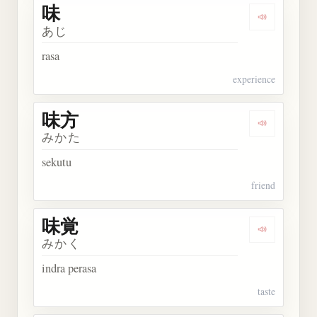
味
Dengarkan 
あじ
rasa
experience
味方
Dengarkan 
みかた
sekutu
friend
味覚
Dengarkan 
みかく
indra perasa
taste