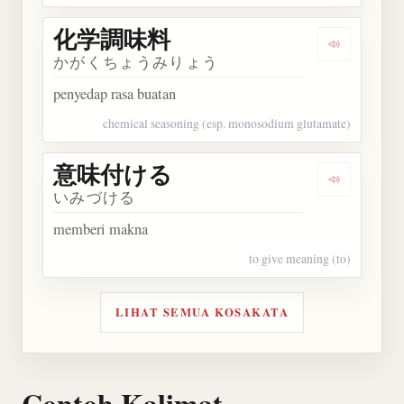
化学調味料
Dengarka
かがくちょうみりょう
penyedap rasa buatan
chemical seasoning (esp. monosodium glutamate)
意味付ける
Dengarka
いみづける
memberi makna
to give meaning (to)
LIHAT SEMUA KOSAKATA
Contoh Kalimat