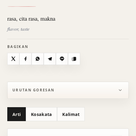
rasa, cita rasa, makna
flavor, taste
BAGIKAN
X
Facebook
WhatsApp
Telegram
Line
Salin
URUTAN GORESAN
Arti
Kosakata
Kalimat