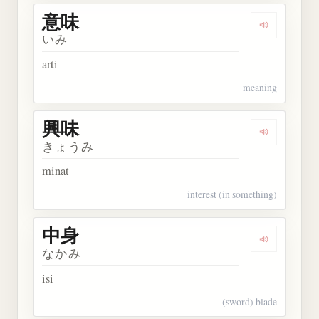
意味
Dengarkan 
いみ
arti
meaning
興味
Dengarkan 
きょうみ
minat
interest (in something)
中身
Dengarkan 
なかみ
isi
(sword) blade