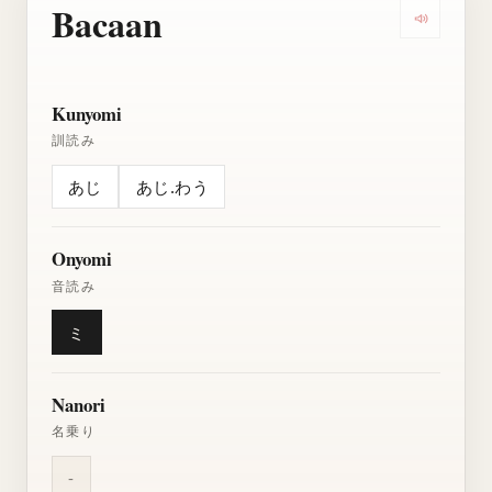
Bacaan
Dengarkan
Kunyomi
訓読み
あじ
あじ.わう
Onyomi
音読み
ミ
Nanori
名乗り
-