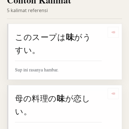
5 kalimat referensi
味
このスープは
がう
Denga
すい。
Sup ini rasanya hambar.
味
母の料理の
が恋し
Denga
い。