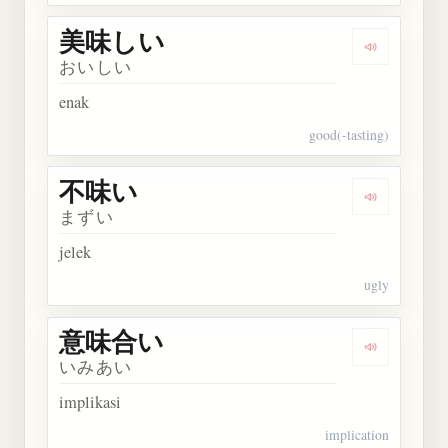
美味しい
Dengarkan
おいしい
enak
good(-tasting)
不味い
Dengarkan
まずい
jelek
ugly
意味合い
Dengarkan
いみあい
implikasi
implication