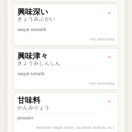
興味深い
Dengarkan
きょうみぶかい
sangat menarik
very interesting
興味津々
Dengarkan
きょうみしんしん
sangat tertarik
very interesting
甘味料
Dengarkan
かんみりょう
pemanis
sweetener (sugar, honey, saccharin, maltose, etc.)