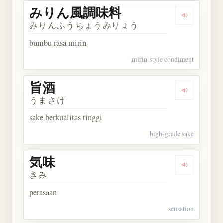
みりん風調味料
Dengarka
みりんふうちょうみりょう
bumbu rasa mirin
mirin-style condiment
旨酒
Dengarkan 
うまさけ
sake berkualitas tinggi
high-grade sake
気味
Dengarkan 
きみ
perasaan
sensation