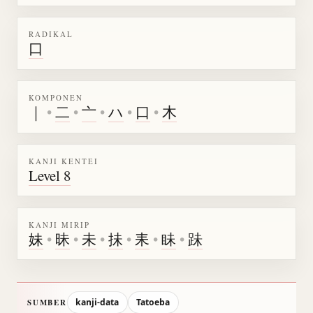
RADIKAL
口
KOMPONEN
｜
•
二
•
亠
•
ハ
•
口
•
木
KANJI KENTEI
Level 8
KANJI MIRIP
妹
•
昧
•
未
•
抺
•
耒
•
眛
•
跊
kanji-data
Tatoeba
SUMBER