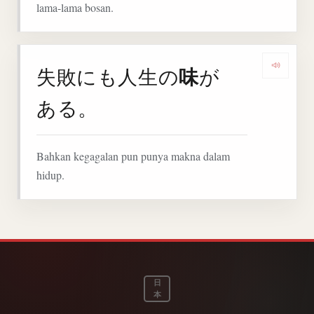
lama-lama bosan.
味
失敗にも人生の
が
Denga
ある。
Bahkan kegagalan pun punya makna dalam
hidup.
日
本