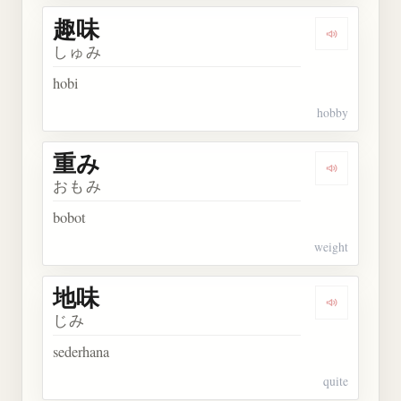
趣味
Dengarkan 
しゅみ
hobi
hobby
重み
Dengarkan 
おもみ
bobot
weight
地味
Dengarkan 
じみ
sederhana
quite