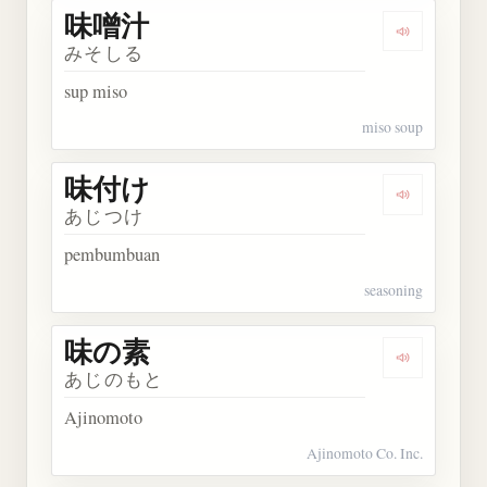
味噌汁
Dengarkan
みそしる
sup miso
miso soup
味付け
Dengarkan
あじつけ
pembumbuan
seasoning
味の素
Dengarkan
あじのもと
Ajinomoto
Ajinomoto Co. Inc.