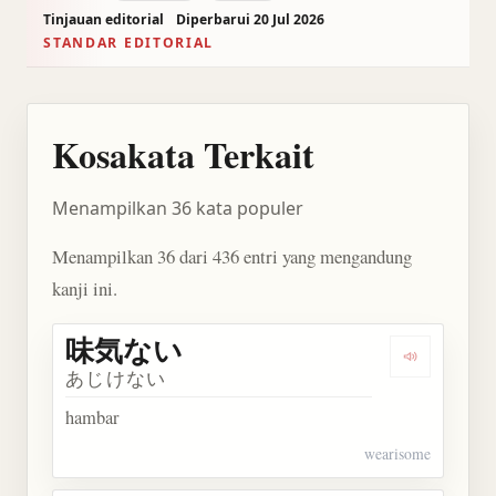
Tinjauan editorial
Diperbarui 20 Jul 2026
STANDAR EDITORIAL
Kosakata Terkait
Menampilkan 36 kata populer
Menampilkan 36 dari 436 entri yang mengandung
kanji ini.
味気ない
Dengarkan
あじけない
hambar
wearisome