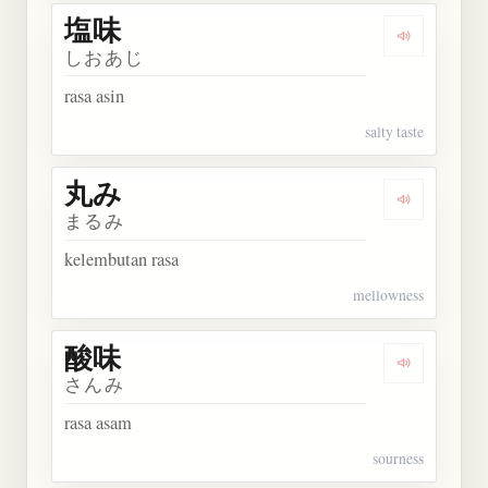
塩味
Dengarkan 
しおあじ
rasa asin
salty taste
丸み
Dengarkan 
まるみ
kelembutan rasa
mellowness
酸味
Dengarkan 
さんみ
rasa asam
sourness