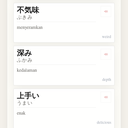
不気味
Dengarkan
ぶきみ
menyeramkan
weird
深み
Dengarkan 
ふかみ
kedalaman
depth
上手い
Dengarkan
うまい
enak
delicious