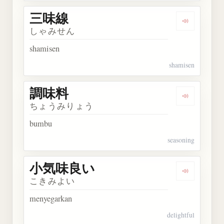
三味線
Dengarkan
しゃみせん
shamisen
shamisen
調味料
Dengarkan
ちょうみりょう
bumbu
seasoning
小気味良い
Dengarka
こきみよい
menyegarkan
delightful