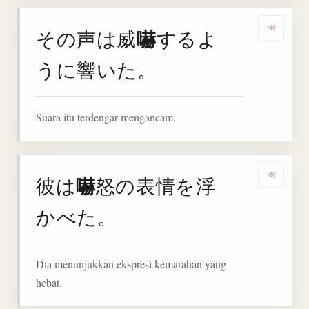
嚇
その声は威
するよ
Denga
うに響いた。
Suara itu terdengar mengancam.
嚇
彼は
怒の表情を浮
Denga
かべた。
Dia menunjukkan ekspresi kemarahan yang
hebat.