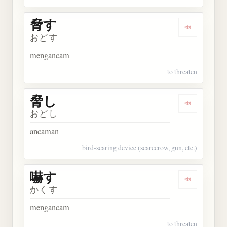
脅す
Dengarkan 
おどす
mengancam
to threaten
脅し
Dengarkan 
おどし
ancaman
bird-scaring device (scarecrow, gun, etc.)
嚇す
Dengarkan 
かくす
mengancam
to threaten