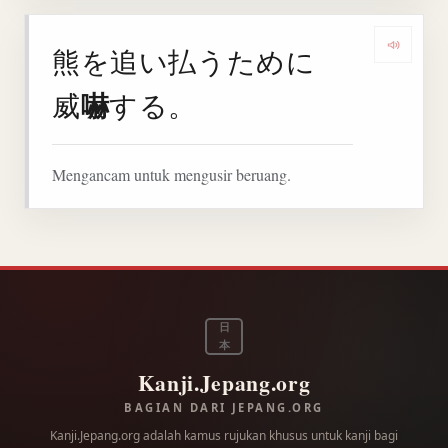
熊を追い払うために
Denga
嚇
威
する。
Mengancam untuk mengusir beruang.
日
本
Kanji.Jepang.org
BAGIAN DARI JEPANG.ORG
Kanji.Jepang.org adalah kamus rujukan khusus untuk kanji bagi