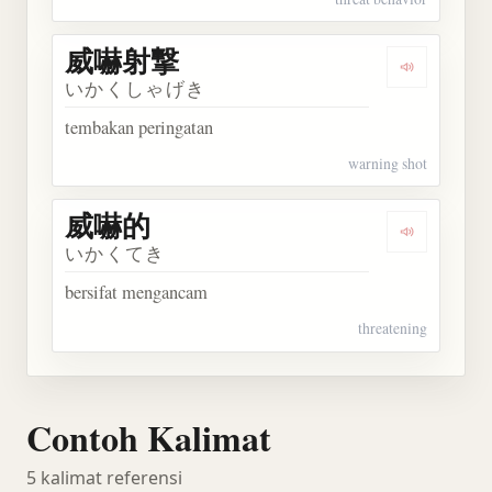
威嚇射撃
Dengarkan
いかくしゃげき
tembakan peringatan
warning shot
威嚇的
Dengarkan
いかくてき
bersifat mengancam
threatening
Contoh Kalimat
5 kalimat referensi