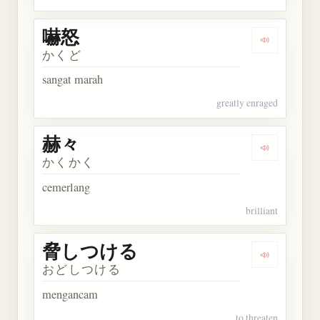
嚇怒
Dengarkan 
かくど
sangat marah
greatly enraged
赫々
Dengarkan 
かくかく
cemerlang
brilliant
脅しつける
Dengarka
おどしつける
mengancam
to threaten