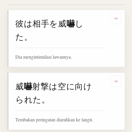
嚇
彼は相手を威
し
Denga
た。
Dia mengintimidasi lawannya.
嚇
威
射撃は空に向け
Denga
られた。
Tembakan peringatan diarahkan ke langit.