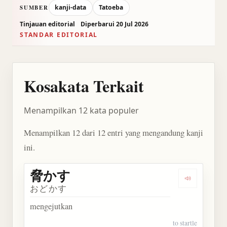
kanji-data
Tatoeba
SUMBER
Tinjauan editorial
Diperbarui 20 Jul 2026
STANDAR EDITORIAL
Kosakata Terkait
Menampilkan 12 kata populer
Menampilkan 12 dari 12 entri yang mengandung kanji
ini.
脅かす
Dengarkan
おどかす
mengejutkan
to startle