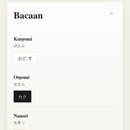
Bacaan
Dengarkan
Kunyomi
訓読み
おど.す
Onyomi
音読み
カク
Nanori
名乗り