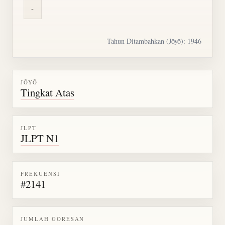
-
Tahun Ditambahkan (Jōyō): 1946
JŌYŌ
Tingkat Atas
JLPT
JLPT N1
FREKUENSI
#2141
JUMLAH GORESAN