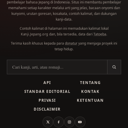
pembelajar bahasa Jepang di Indonesia. Situs ini membantu pembelajar
memahami setiap karakter melalui arti yang jelas, bacaan onyomi dan
kunyomi, urutan goresan, kosakata, contoh kalimat, dan dukungan
kanji-data.
Contoh kalimat di halaman ini memadukan kalimat lokal
dan, bila tersedia, data dari
Tatoeba
.
Kanji.Jepang.org
Terima kasih khusus kepada para
donatur
yang menjaga proyek ini
tetap hidup.
Cari kanji
API
TENTANG
STANDAR EDITORIAL
KONTAK
PRIVASI
KETENTUAN
DISCLAIMER
X
Facebook
Instagram
YouTube