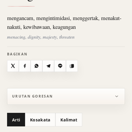
mengancam, mengintimidasi, menggertak, menakut-
nakuti, kewibawaan, keagungan
menacing, dignity, majesty, threaten
BAGIKAN
X
Facebook
WhatsApp
Telegram
Line
Salin
URUTAN GORESAN
Arti
Kosakata
Kalimat