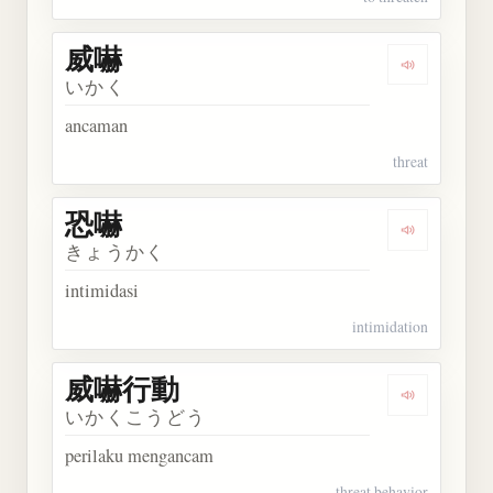
威嚇
Dengarkan 
いかく
ancaman
threat
恐嚇
Dengarkan 
きょうかく
intimidasi
intimidation
威嚇行動
Dengarkan
いかくこうどう
perilaku mengancam
threat behavior