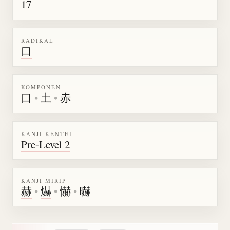
17
RADIKAL
口
KOMPONEN
口
•
土
•
赤
KANJI KENTEI
Pre-Level 2
KANJI MIRIP
赫
•
爀
•
懗
•
㬨