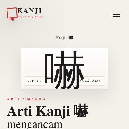
KANJI
日本
JEPANG.ORG
嚇
Kanji
嚇
JLPT N1
TINGKAT ATAS
ARTI / MAKNA
Arti Kanji 嚇
mengancam