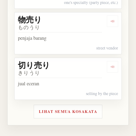
one's specialty (party piece, etc.)
物売り
Dengarkan
ものうり
penjaja barang
street vendor
切り売り
Dengarkan
きりうり
jual eceran
selling by the piece
LIHAT SEMUA KOSAKATA