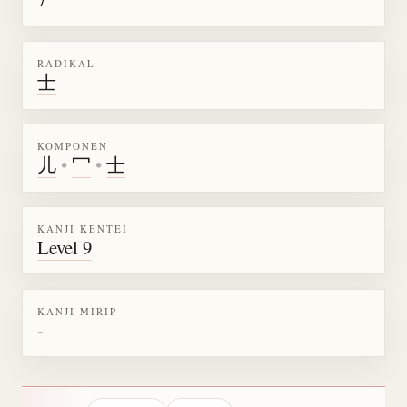
RADIKAL
士
KOMPONEN
儿
•
冖
•
士
KANJI KENTEI
Level 9
KANJI MIRIP
-