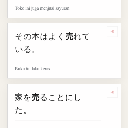
Toko ini juga menjual sayuran.
売
その本はよく
れて
Denga
いる。
Buku itu laku keras.
売
家を
ることにし
Denga
た。