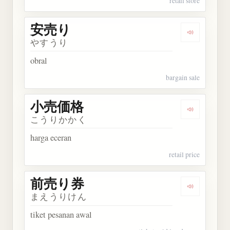
retail store
安売り
Dengarkan
やすうり
obral
bargain sale
小売価格
Dengarkan
こうりかかく
harga eceran
retail price
前売り券
Dengarkan
まえうりけん
tiket pesanan awal