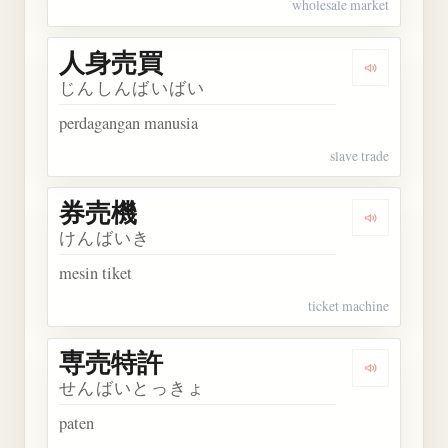
wholesale market
人身売買
Dengarkan
じんしんばいばい
perdagangan manusia
slave trade
券売機
Dengarkan
けんばいき
mesin tiket
ticket machine
専売特許
Dengarkan
せんばいとっきょ
paten