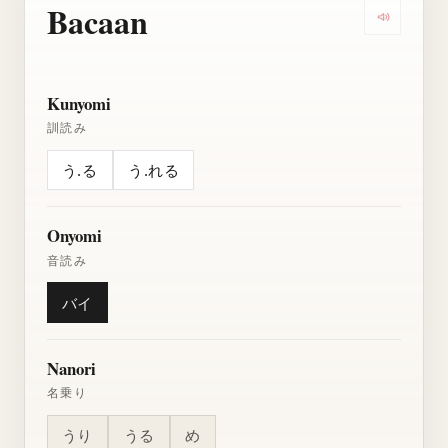
Bacaan
Dengarkan
Kunyomi
訓読み
う.る
う.れる
Onyomi
音読み
バイ
Nanori
名乗り
うり
うる
め