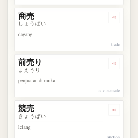
商売
Dengarkan 
しょうばい
dagang
trade
前売り
Dengarkan
まえうり
penjualan di muka
advance sale
競売
Dengarkan 
きょうばい
lelang
auction