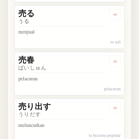
売る
Dengarkan 
うる
menjual
to sell
売春
Dengarkan 
ばいしゅん
pelacuran
pelacuran
売り出す
Dengarkan
うりだす
meluncurkan
to become popular