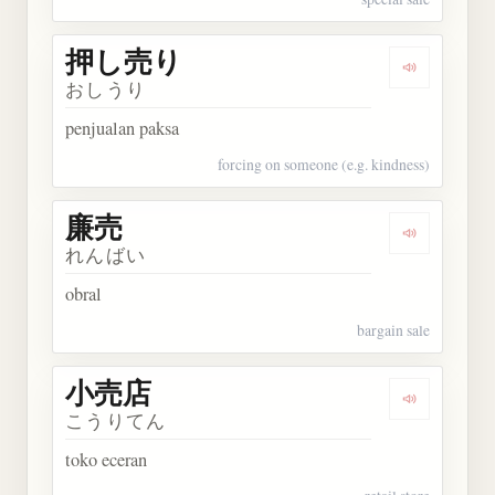
押し売り
Dengarkan
おしうり
penjualan paksa
forcing on someone (e.g. kindness)
廉売
Dengarkan 
れんばい
obral
bargain sale
小売店
Dengarkan
こうりてん
toko eceran