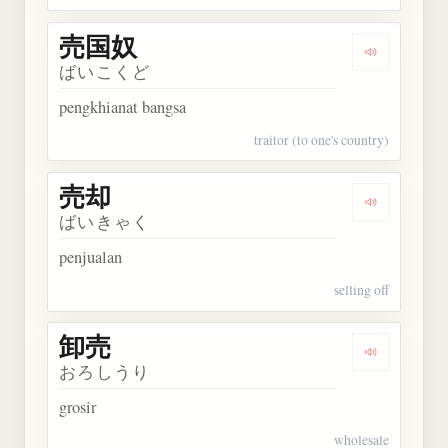
売国奴
Dengarkan
ばいこくど
pengkhianat bangsa
traitor (to one's country)
売却
Dengarkan 
ばいきゃく
penjualan
selling off
卸売
Dengarkan 
おろしうり
grosir
wholesale