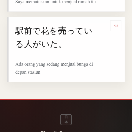
Saya memutuskan untuk menjual rumah itu.
売
駅前で花を
ってい
Denga
る人がいた。
Ada orang yang sedang menjual bunga di
depan stasiun.
日
本