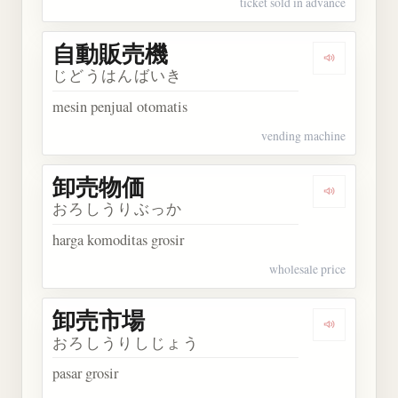
ticket sold in advance
自動販売機
Dengarka
じどうはんばいき
mesin penjual otomatis
vending machine
卸売物価
Dengarkan
おろしうりぶっか
harga komoditas grosir
wholesale price
卸売市場
Dengarkan
おろしうりしじょう
pasar grosir