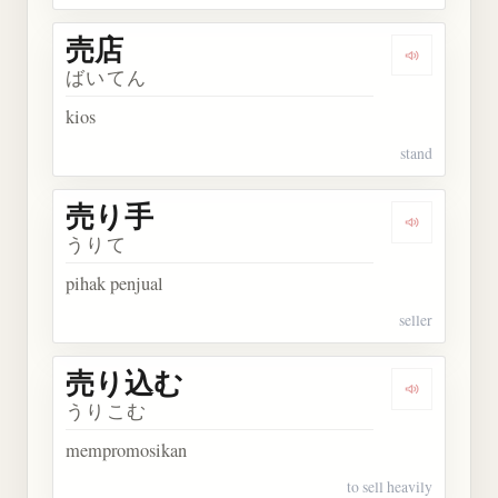
売店
Dengarkan 
ばいてん
kios
stand
売り手
Dengarkan
うりて
pihak penjual
seller
売り込む
Dengarkan
うりこむ
mempromosikan
to sell heavily