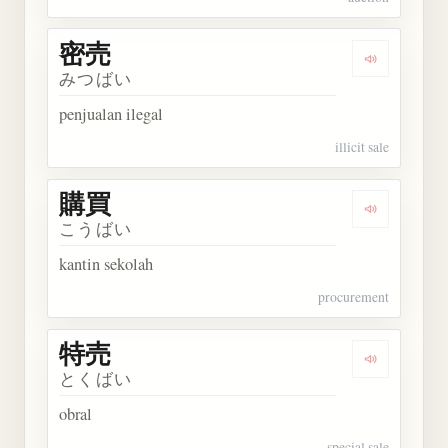
密売
Dengarkan 
みつばい
penjualan ilegal
illicit sale
購買
Dengarkan 
こうばい
kantin sekolah
procurement
特売
Dengarkan 
とくばい
obral
special sale