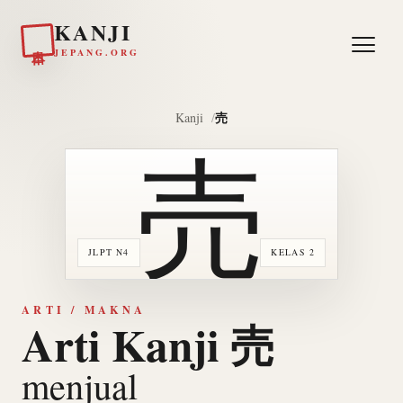
KANJI
日本
JEPANG.ORG
売
Kanji
売
JLPT N4
KELAS 2
ARTI / MAKNA
Arti Kanji 売
menjual