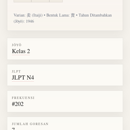
Varian: 卖 (Itaiji) • Bentuk Lama: 賣 • Tahun Ditambahkan
(Jōyō): 1946
JŌYŌ
Kelas 2
JLPT
JLPT N4
FREKUENSI
#202
JUMLAH GORESAN
7