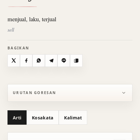
menjual, laku, terjual
sell
BAGIKAN
X
Facebook
WhatsApp
Telegram
Line
Salin
URUTAN GORESAN
Arti
Kosakata
Kalimat