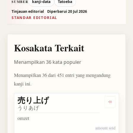
kanji-data
Tatoeba
SUMBER
Tinjauan editorial
Diperbarui 20 Jul 2026
STANDAR EDITORIAL
Kosakata Terkait
Menampilkan 36 kata populer
Menampilkan 36 dari 451 entri yang mengandung
kanji ini.
売り上げ
Dengarkan
うりあげ
omzet
amount sold