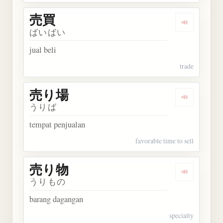
売買
Dengarkan 
ばいばい
jual beli
trade
売り場
Dengarkan
うりば
tempat penjualan
favorable time to sell
売り物
Dengarkan
うりもの
barang dagangan
specialty