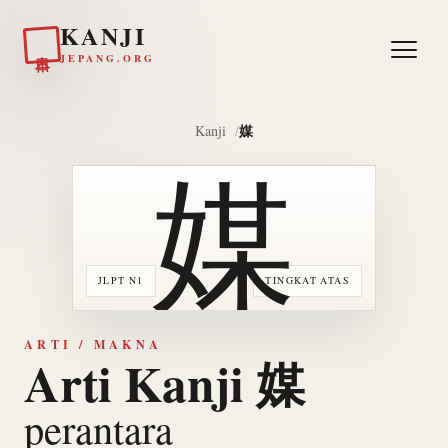
KANJI
日本
JEPANG.ORG
媒
Kanji
媒
JLPT N1
TINGKAT ATAS
ARTI / MAKNA
Arti Kanji 媒
perantara