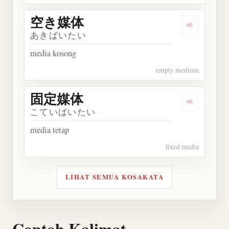
空き媒体
Dengarkan
あきばいたい
media kosong
empty medium
固定媒体
Dengarkan
こていばいたい
media tetap
fixed media
LIHAT SEMUA KOSAKATA
Contoh Kalimat