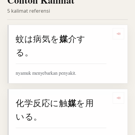
5 kalimat referensi
媒
蚊は病気を
介す
Denga
る。
nyamuk menyebarkan penyakit.
媒
化学反応に触
を用
Denga
いる。