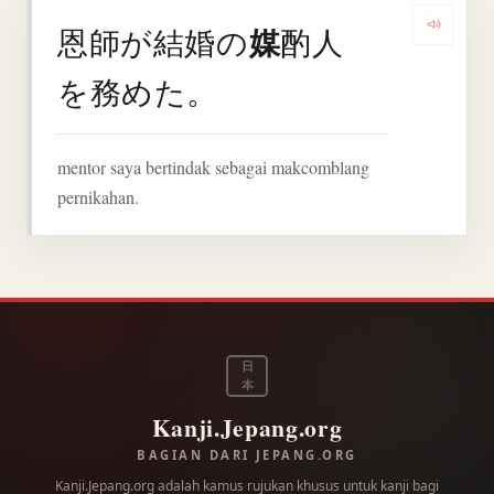
媒
恩師が結婚の
酌人
Denga
を務めた。
mentor saya bertindak sebagai makcomblang
pernikahan.
日
本
Kanji.Jepang.org
BAGIAN DARI JEPANG.ORG
Kanji.Jepang.org adalah kamus rujukan khusus untuk kanji bagi