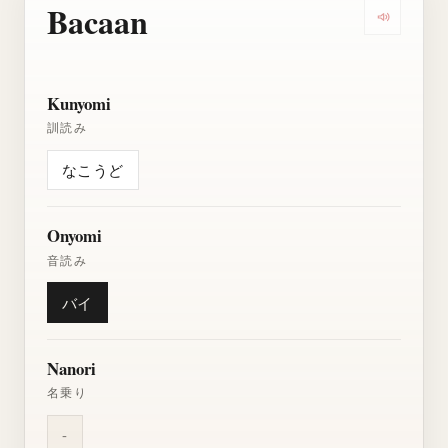
Bacaan
Dengarkan
Kunyomi
訓読み
なこうど
Onyomi
音読み
バイ
Nanori
名乗り
-