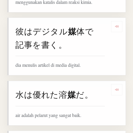
menggunakan katalis dalam reaksi kimia.
媒
彼はデジタル
体で
Denga
記事を書く。
dia menulis artikel di media digital.
媒
水は優れた溶
だ。
Denga
air adalah pelarut yang sangat baik.