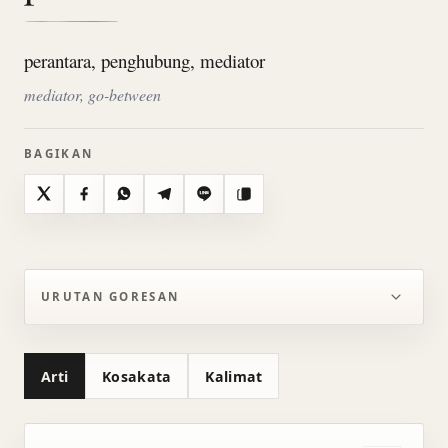
perantara, penghubung, mediator
mediator, go-between
BAGIKAN
X
Facebook
WhatsApp
Telegram
Line
Salin
URUTAN GORESAN
Arti
Kosakata
Kalimat