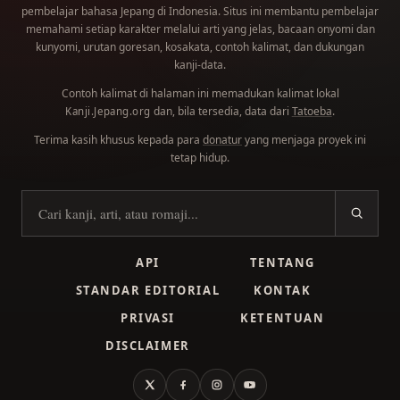
pembelajar bahasa Jepang di Indonesia. Situs ini membantu pembelajar
memahami setiap karakter melalui arti yang jelas, bacaan onyomi dan
kunyomi, urutan goresan, kosakata, contoh kalimat, dan dukungan
kanji-data.
Contoh kalimat di halaman ini memadukan kalimat lokal
dan, bila tersedia, data dari
Tatoeba
.
Kanji.Jepang.org
Terima kasih khusus kepada para
donatur
yang menjaga proyek ini
tetap hidup.
Cari kanji
API
TENTANG
STANDAR EDITORIAL
KONTAK
PRIVASI
KETENTUAN
DISCLAIMER
X
Facebook
Instagram
YouTube