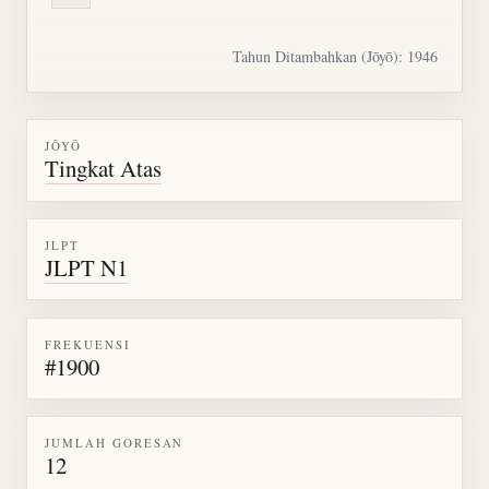
Tahun Ditambahkan (Jōyō): 1946
JŌYŌ
Tingkat Atas
JLPT
JLPT N1
FREKUENSI
#1900
JUMLAH GORESAN
12