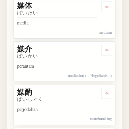
媒体
Dengarkan 
ばいたい
media
medium
媒介
Dengarkan 
ばいかい
perantara
mediation (in Hegelianism)
媒酌
Dengarkan 
ばいしゃく
perjodohan
matchmaking