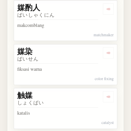
媒酌人
Dengarkan
ばいしゃくにん
makcomblang
matchmaker
媒染
Dengarkan 
ばいせん
fiksasi warna
color fixing
触媒
Dengarkan 
しょくばい
katalis
catalyst