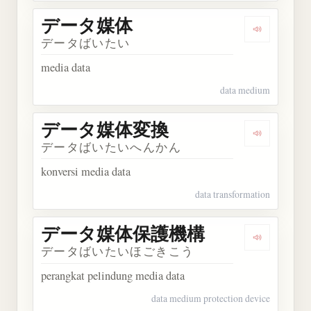
データ媒体
Dengarka
データばいたい
media data
data medium
データ媒体変換
Dengarka
データばいたいへんかん
konversi media data
data transformation
データ媒体保護機構
Dengark
データばいたいほごきこう
perangkat pelindung media data
data medium protection device