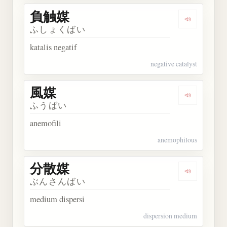
負触媒
Dengarkan
ふしょくばい
katalis negatif
negative catalyst
風媒
Dengarkan 
ふうばい
anemofili
anemophilous
分散媒
Dengarkan
ぶんさんばい
medium dispersi
dispersion medium