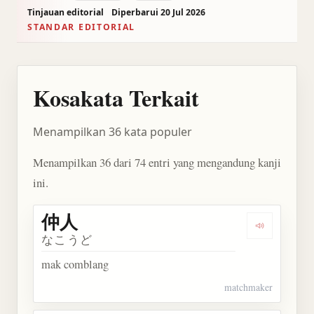
Tinjauan editorial
Diperbarui 20 Jul 2026
STANDAR EDITORIAL
Kosakata Terkait
Menampilkan 36 kata populer
Menampilkan 36 dari 74 entri yang mengandung kanji
ini.
仲人
Dengarkan 
なこうど
mak comblang
matchmaker