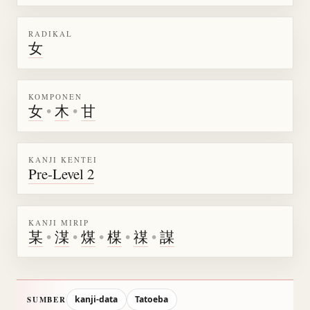
RADIKAL
女
KOMPONEN
女
•
木
•
甘
KANJI KENTEI
Pre-Level 2
KANJI MIRIP
某
•
湈
•
煤
•
楳
•
禖
•
謀
kanji-data
Tatoeba
SUMBER