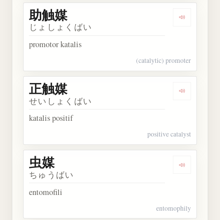
助触媒
Dengarkan
じょしょくばい
promotor katalis
(catalytic) promoter
正触媒
Dengarkan
せいしょくばい
katalis positif
positive catalyst
虫媒
Dengarkan 
ちゅうばい
entomofili
entomophily