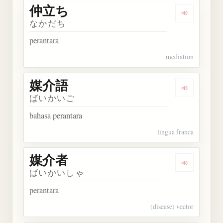
仲立ち
Dengarkan
なかだち
perantara
mediation
媒介語
Dengarkan
ばいかいご
bahasa perantara
lingua franca
媒介者
Dengarkan
ばいかいしゃ
perantara
(disease) vector