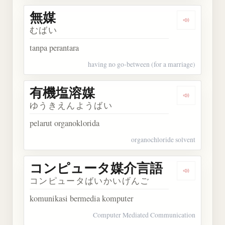
無媒
Dengarkan 
むばい
tanpa perantara
having no go-between (for a marriage)
有機塩溶媒
Dengarka
ゆうきえんようばい
pelarut organoklorida
organochloride solvent
コンピュータ媒介言語
Dengark
コンピュータばいかいげんご
komunikasi bermedia komputer
Computer Mediated Communication