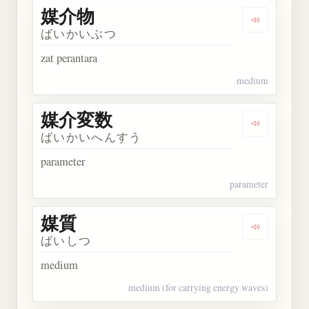
媒介物
Dengarkan
ばいかいぶつ
zat perantara
medium
媒介変数
Dengarkan
ばいかいへんすう
parameter
parameter
媒質
Dengarkan 
ばいしつ
medium
medium (for carrying energy waves)