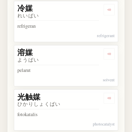
冷媒
Dengarkan 
れいばい
refrigeran
refrigerant
溶媒
Dengarkan 
ようばい
pelarut
solvent
光触媒
Dengarkan
ひかりしょくばい
fotokatalis
photocatalyst