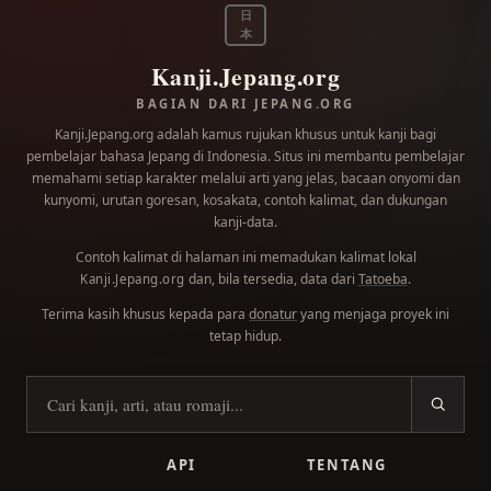
日
本
Kanji.Jepang.org
BAGIAN DARI JEPANG.ORG
Kanji.Jepang.org adalah kamus rujukan khusus untuk kanji bagi
pembelajar bahasa Jepang di Indonesia. Situs ini membantu pembelajar
memahami setiap karakter melalui arti yang jelas, bacaan onyomi dan
kunyomi, urutan goresan, kosakata, contoh kalimat, dan dukungan
kanji-data.
Contoh kalimat di halaman ini memadukan kalimat lokal
dan, bila tersedia, data dari
Tatoeba
.
Kanji.Jepang.org
Terima kasih khusus kepada para
donatur
yang menjaga proyek ini
tetap hidup.
Cari kanji
API
TENTANG