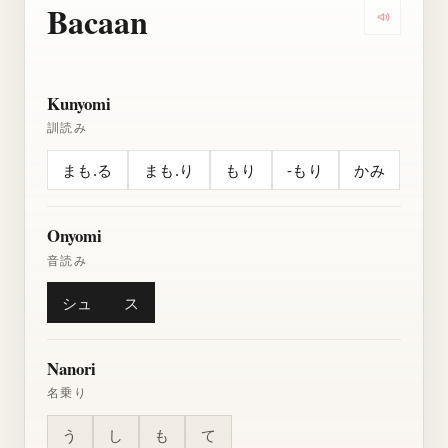
Bacaan
Dengarkan
Kunyomi
訓読み
まも.る
まも.り
もり
-もり
かみ
Onyomi
音読み
シュ
ス
Nanori
名乗り
う
し
も
て