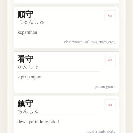
順守
Dengarkan 
じゅんしゅ
kepatuhan
observance (of laws, rules, etc.)
看守
Dengarkan 
かんしゅ
sipir penjara
prison guard
鎮守
Dengarkan 
ちんじゅ
dewa pelindung lokal
local Shinto deity