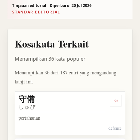
Tinjauan editorial
Diperbarui 20 Jul 2026
STANDAR EDITORIAL
Kosakata Terkait
Menampilkan 36 kata populer
Menampilkan 36 dari 187 entri yang mengandung
kanji ini.
守備
Dengarkan 
しゅび
pertahanan
defense