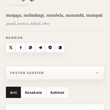
menjaga, melindungi, membela, mematuhi, menepati
guard, protect, defend, obey
BAGIKAN
X
Facebook
WhatsApp
Telegram
Line
Salin
URUTAN GORESAN
Arti
Kosakata
Kalimat