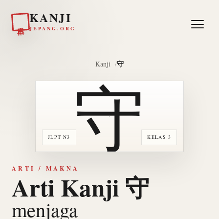
KANJI
日本
JEPANG.ORG
守
Kanji
守
JLPT N3
KELAS 3
ARTI / MAKNA
Arti Kanji 守
menjaga