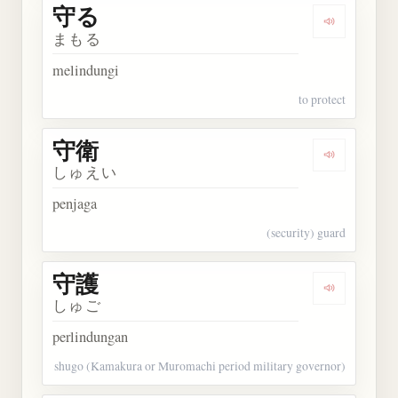
守る
Dengarkan 
まもる
melindungi
to protect
守衛
Dengarkan 
しゅえい
penjaga
(security) guard
守護
Dengarkan 
しゅご
perlindungan
shugo (Kamakura or Muromachi period military governor)