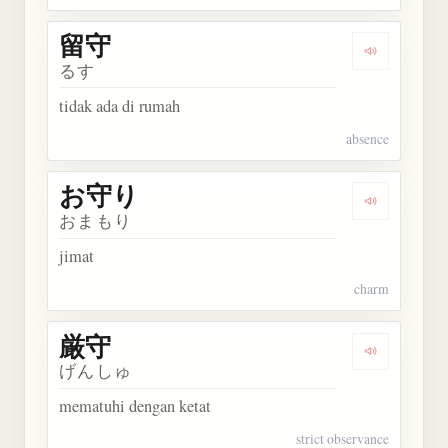
留守
Dengarkan 
るす
tidak ada di rumah
absence
お守り
Dengarkan
おまもり
jimat
charm
厳守
Dengarkan 
げんしゅ
mematuhi dengan ketat
strict observance