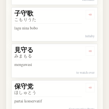
子守歌
Dengarkan
こもりうた
lagu nina bobo
lullaby
見守る
Dengarkan
みまもる
mengawasi
to watch over
保守党
Dengarkan
ほしゅとう
partai konservatif
Conservative Party