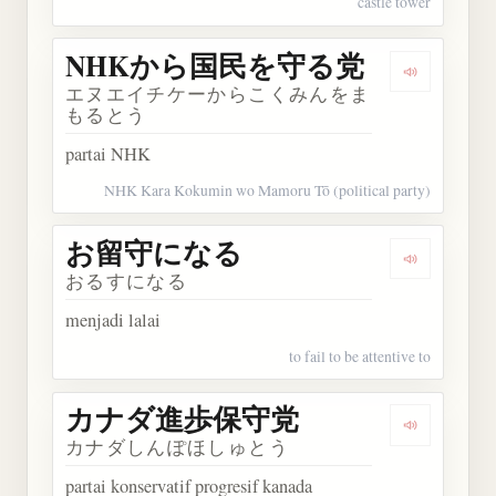
castle tower
NHKから国民を守る党
Dengark
エヌエイチケーからこくみんをま
もるとう
partai NHK
NHK Kara Kokumin wo Mamoru Tō (political party)
お留守になる
Dengarka
おるすになる
menjadi lalai
to fail to be attentive to
カナダ進歩保守党
Dengarka
カナダしんぽほしゅとう
partai konservatif progresif kanada