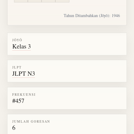
Tahun Ditambahkan (Jōyō): 1946
JŌYŌ
Kelas 3
JLPT
JLPT N3
FREKUENSI
#457
JUMLAH GORESAN
6