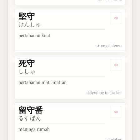
堅守
Dengarkan 
けんしゅ
pertahanan kuat
strong defense
死守
Dengarkan 
ししゅ
pertahanan mati-matian
defending to the last
留守番
Dengarkan
るすばん
menjaga rumah
caretaker