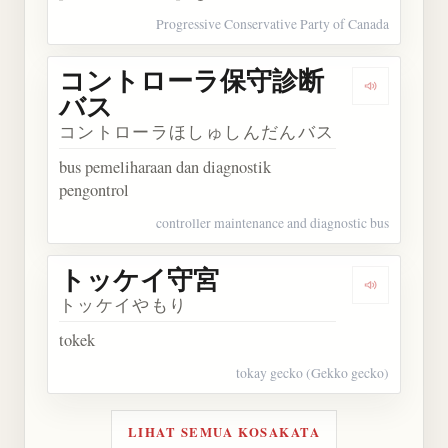
Progressive Conservative Party of Canada
コントローラ保守診断
Dengark
バス
コントローラほしゅしんだんバス
bus pemeliharaan dan diagnostik
pengontrol
controller maintenance and diagnostic bus
トッケイ守宮
Dengarka
トッケイやもり
tokek
tokay gecko (Gekko gecko)
LIHAT SEMUA KOSAKATA