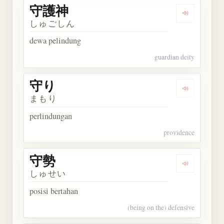
守護神
Dengarkan
しゅごしん
dewa pelindung
guardian deity
守り
Dengarkan 
まもり
perlindungan
providence
守勢
Dengarkan 
しゅせい
posisi bertahan
(being on the) defensive