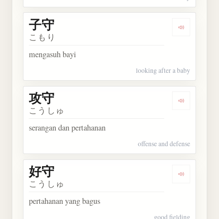
子守
Dengarkan 
こもり
mengasuh bayi
looking after a baby
攻守
Dengarkan 
こうしゅ
serangan dan pertahanan
offense and defense
好守
Dengarkan 
こうしゅ
pertahanan yang bagus
good fielding