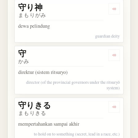
守り神
Dengarkan
まもりがみ
dewa pelindung
guardian deity
守
Dengarkan 
かみ
direktur (sistem ritsuryo)
director (of the provincial governors under the ritsuryō
system)
守りきる
Dengarkan
まもりきる
mempertahankan sampai akhir
to hold on to something (secret, lead in a race, etc.)