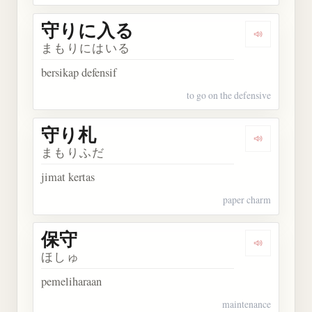
守りに入る
Dengarka
まもりにはいる
bersikap defensif
to go on the defensive
守り札
Dengarkan
まもりふだ
jimat kertas
paper charm
保守
Dengarkan 
ほしゅ
pemeliharaan
maintenance