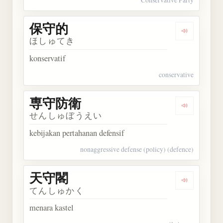
保守的
Dengarkan
ほしゅてき
konservatif
conservative
専守防衛
Dengarkan
せんしゅぼうえい
kebijakan pertahanan defensif
nonaggressive defense (policy) (defence)
天守閣
Dengarkan
てんしゅかく
menara kastel