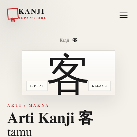
KANJI
日本
JEPANG.ORG
客
Kanji
客
JLPT N3
KELAS 3
ARTI / MAKNA
Arti Kanji 客
tamu