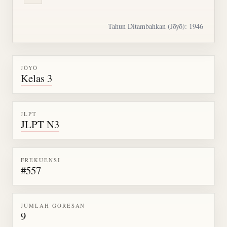
Tahun Ditambahkan (Jōyō): 1946
JŌYŌ
Kelas 3
JLPT
JLPT N3
FREKUENSI
#557
JUMLAH GORESAN
9