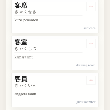
客席
Dengarkan 
きゃくせき
kursi penonton
audience
客室
Dengarkan 
きゃくしつ
kamar tamu
drawing room
客員
Dengarkan 
きゃくいん
anggota tamu
guest member