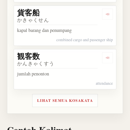
貨客船
Dengarkan
かきゃくせん
kapal barang dan penumpang
combined cargo and passenger ship
観客数
Dengarkan
かんきゃくすう
jumlah penonton
attendance
LIHAT SEMUA KOSAKATA
Contoh Kalimat