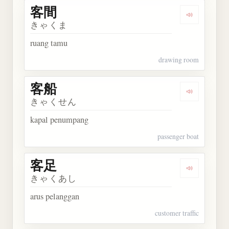
客間
Dengarkan 
きゃくま
ruang tamu
drawing room
客船
Dengarkan 
きゃくせん
kapal penumpang
passenger boat
客足
Dengarkan 
きゃくあし
arus pelanggan
customer traffic