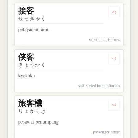
接客
Dengarkan 
せっきゃく
pelayanan tamu
serving customers
侠客
Dengarkan 
きょうかく
kyokaku
self-styled humanitarian
旅客機
Dengarkan
りょかくき
pesawat penumpang
passenger plane