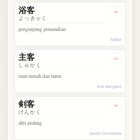
浴客
Dengarkan 
よっきゃく
pengunjung pemandian
bather
主客
Dengarkan 
しゅかく
tuan rumah dan tamu
host and guest
剣客
Dengarkan 
けんかく
ahli pedang
master swordsman