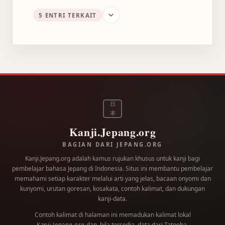
5 ENTRI TERKAIT
日
本
Kanji.Jepang.org
BAGIAN DARI JEPANG.ORG
Kanji.Jepang.org adalah kamus rujukan khusus untuk kanji bagi
pembelajar bahasa Jepang di Indonesia. Situs ini membantu pembelajar
memahami setiap karakter melalui arti yang jelas, bacaan onyomi dan
kunyomi, urutan goresan, kosakata, contoh kalimat, dan dukungan
kanji-data.
Contoh kalimat di halaman ini memadukan kalimat lokal
dan, bila tersedia, data dari
Tatoeba
.
Kanji.Jepang.org