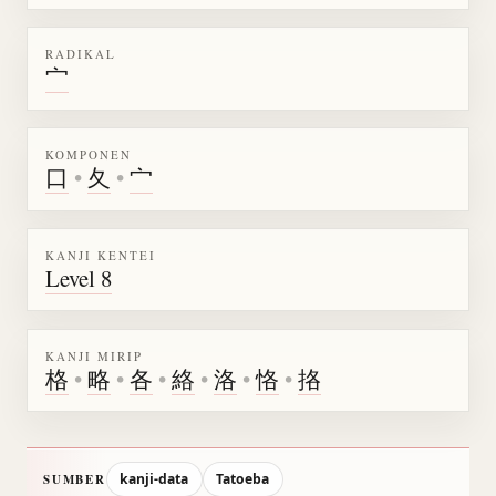
RADIKAL
宀
KOMPONEN
口
•
夂
•
宀
KANJI KENTEI
Level 8
KANJI MIRIP
格
•
略
•
各
•
絡
•
洛
•
恪
•
挌
kanji-data
Tatoeba
SUMBER