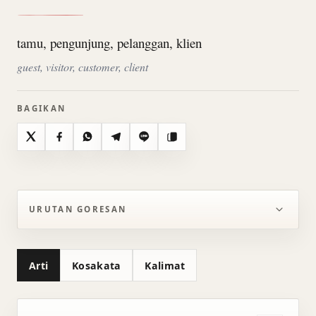
tamu, pengunjung, pelanggan, klien
guest, visitor, customer, client
BAGIKAN
X
Facebook
WhatsApp
Telegram
Line
Salin
URUTAN GORESAN
Arti
Kosakata
Kalimat