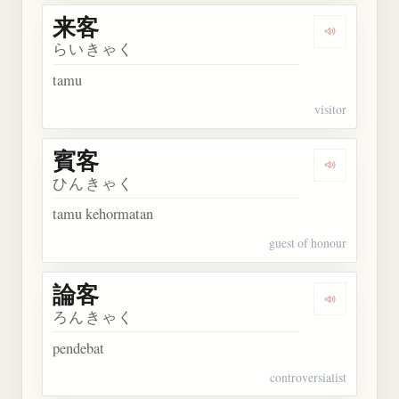
来客
Dengarkan 
らいきゃく
tamu
visitor
賓客
Dengarkan 
ひんきゃく
tamu kehormatan
guest of honour
論客
Dengarkan 
ろんきゃく
pendebat
controversialist