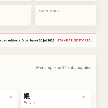
KANJI MIRIP
-
auan editorial
Diperbarui 20 Jul 2026
STANDAR EDITORIAL
Menampilkan 36 kata populer
帳
Dengarkan kosakata 帳消し
Dengarkan kos
ちょう