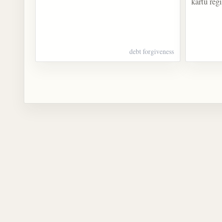
kartu reg
debt forgiveness