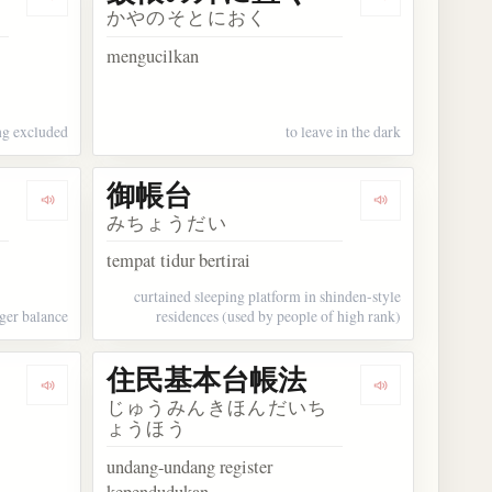
Dengarkan kosakata 蚊帳の外
Dengarkan 
かやのそとにおく
mengucilkan
ng excluded
to leave in the dark
御帳台
Dengarkan kosakata 元帳残高
Dengarkan ko
みちょうだい
tempat tidur bertirai
curtained sleeping platform in shinden-style
ger balance
residences (used by people of high rank)
ッ
住民基本台帳法
ード
Dengarkan kosakata 住民基本台帳ネットワークシステム
Dengarkan 
じゅうみんきほんだいち
ょうほう
undang-undang register
kependudukan