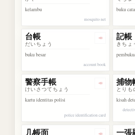
kelambu
buku cata
mosquito net
台帳
記帳
Dengarkan kosa
だいちょう
きちょ
buku besar
pembuku
account book
警察手帳
捕物
Dengarkan kos
けいさつてちょう
とりも
kartu identitas polisi
kisah det
detecti
police identification card
几帳面
一張