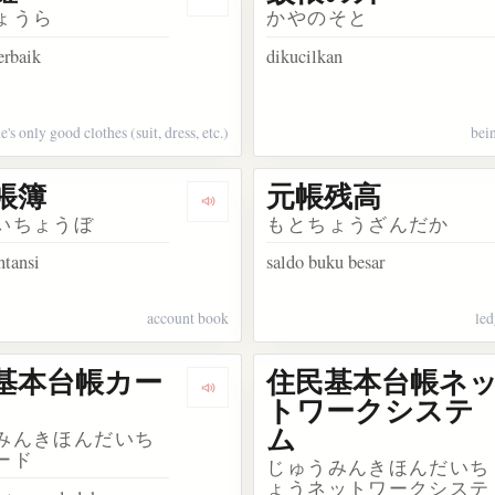
kata 几帳面
Dengarkan kosakata 一張羅
ょうら
かやのそと
erbaik
dikucilkan
e's only good clothes (suit, dress, etc.)
bei
帳簿
元帳残高
akata 蚊帳吊草
Dengarkan kosakata 会計帳簿
いちょうぼ
もとちょうざんだか
ntansi
saldo buku besar
account book
led
基本台帳カー
住民基本台帳ネ
akata 債務帳消し
Dengarkan kosakata 住民基本台帳カ
トワークシステ
ム
みんきほんだいち
ード
じゅうみんきほんだいち
ょうネットワークシステ