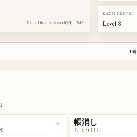
KANJI KENTEI
Level 8
Tahun Ditambahkan (Jōyō): 1946
Tinj
i.
帳消し
kata 張本人
Dengarkan kosakata 帳簿
ぼ
ちょうけし