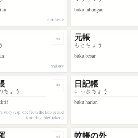
tan
buku tabungan
certificate
元帳
kata 台帳
Dengarkan kosakata 記帳
う
もとちょう
an
buku besar
registry
帳
日記帳
akata 警察手帳
Dengarkan kosakata 捕物帳
のちょう
にっきちょう
ektif
buku harian
ve story (esp. one from the Edo period
featuring thief-takers)
羅
蚊帳の外