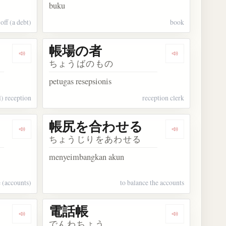
buku
off (a debt)
book
帳場の者
Dengarkan kosakata 帳場
Dengarkan ko
ちょうばのもの
petugas resepsionis
l) reception
reception clerk
帳尻を合わせる
Dengarkan kosakata 帳尻が合う
Dengarkan 
ちょうじりをあわせる
menyeimbangkan akun
e (accounts)
to balance the accounts
電話帳
Dengarkan kosakata 通帳
Dengarkan ko
でんわちょう