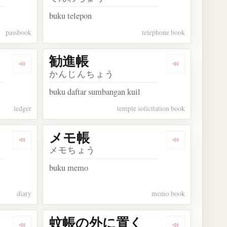
buku telepon
passbook
telephone book
勧進帳
Dengarkan kosakata 元帳
Dengarkan ko
かんじんちょう
buku daftar sumbangan kuil
ledger
temple solicitation book
メモ帳
Dengarkan kosakata 日記帳
Dengarkan ko
メモちょう
buku memo
diary
memo book
蚊帳の外に置く