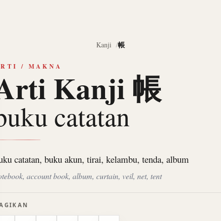
帳
Kanji
RTI / MAKNA
Arti Kanji 帳
buku catatan
uku catatan, buku akun, tirai, kelambu, tenda, album
otebook, account book, album, curtain, veil, net, tent
AGIKAN