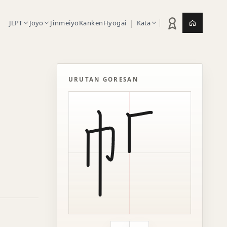
|
JLPT
Jōyō
Jinmeiyō
Kanken
Hyōgai
Kata
Statistik latihan
Jepang.or
URUTAN GORESAN