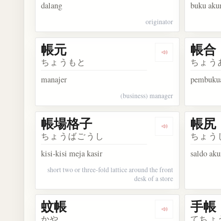
dalang
buku aku
originator
帳元
帳合
Dengarkan kosa
ちょうもと
ちょう
manajer
pembuku
(business) manager
帳場格子
帳尻
Dengarkan kos
ちょうばごうし
ちょう
kisi-kisi meja kasir
saldo ak
short two or three-fold lattice around the front
desk of a store
蚊帳
手帳
Dengarkan kosa
かや
てちょ