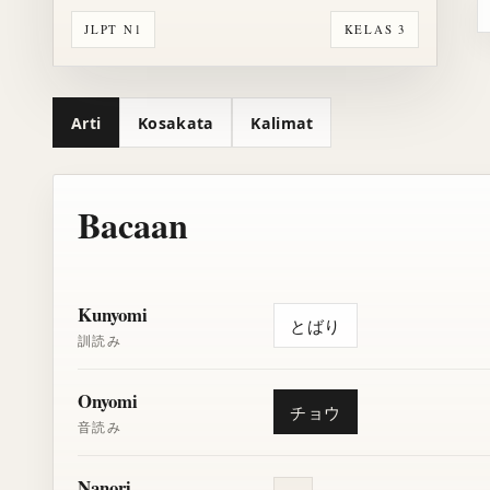
JLPT N1
KELAS 3
Arti
Kosakata
Kalimat
Bacaan
Kunyomi
とばり
訓読み
Onyomi
チョウ
音読み
Nanori