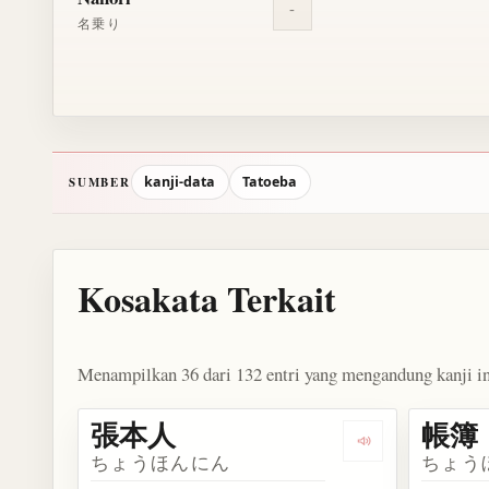
-
名乗り
kanji-data
Tatoeba
SUMBER
Kosakata Terkait
Menampilkan 36 dari 132 entri yang mengandung kanji in
張本人
帳簿
Dengarkan kosa
ちょうほんにん
ちょう