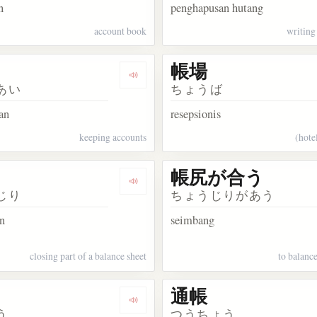
n
penghapusan hutang
account book
writing 
帳場
kata 帳元
Dengarkan kosakata 帳合
あい
ちょうば
an
resepsionis
keeping accounts
(hote
帳尻が合う
akata 帳場格子
Dengarkan kosakata 帳尻
じり
ちょうじりがあう
un
seimbang
closing part of a balance sheet
to balanc
通帳
kata 蚊帳
Dengarkan kosakata 手帳
う
つうちょう