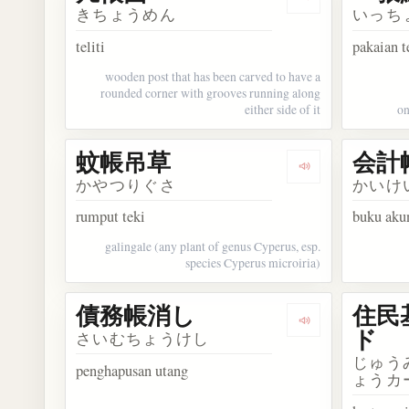
Dengarkan kosa
きちょうめん
いっち
teliti
pakaian t
wooden post that has been carved to have a
rounded corner with grooves running along
either side of it
on
蚊帳吊草
会計
Dengarkan kos
かやつりぐさ
かいけ
rumput teki
buku aku
galingale (any plant of genus Cyperus, esp.
species Cyperus microiria)
債務帳消し
住民
Dengarkan kos
ド
さいむちょうけし
じゅう
penghapusan utang
ょうカ