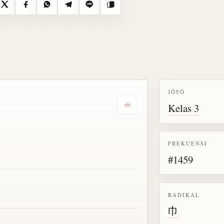
X
Facebook
WhatsApp
Telegram
Line
Salin
JŌYŌ
Kelas 3
Dengarkan semua bacaan untu
FREKUENSI
#1459
RADIKAL
巾