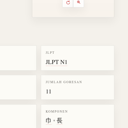
Putar ulang animasi
Kontrol animasi urutan goresa
Perbesar animasi
JLPT
JLPT N1
k kanji 帳
JUMLAH GORESAN
11
KOMPONEN
巾
•
長