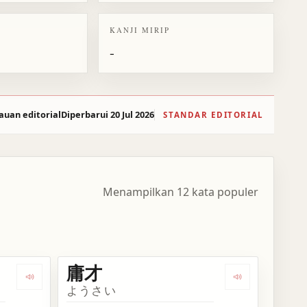
KANJI MIRIP
-
auan editorial
Diperbarui 20 Jul 2026
STANDAR EDITORIAL
Menampilkan 12 kata populer
庸才
Dengarkan kosakata 庸君
Dengarkan kos
ようさい