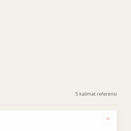
5 kalimat referensi
Dengark