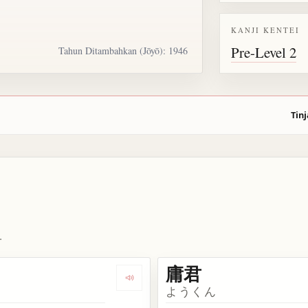
KANJI KENTEI
Pre-Level 2
Tahun Ditambahkan (Jōyō): 1946
Tinj
.
庸君
ata 庸
Dengarkan kosakata 庸愚
ようくん