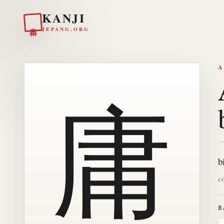
KANJI
日本
JEPANG.ORG
A
庸
b
c
B