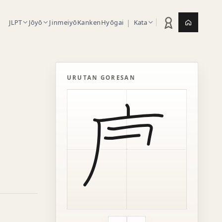
|
JLPT
Jōyō
Jinmeiyō
Kanken
Hyōgai
Kata
Statistik latihan
Jepang.or
URUTAN GORESAN