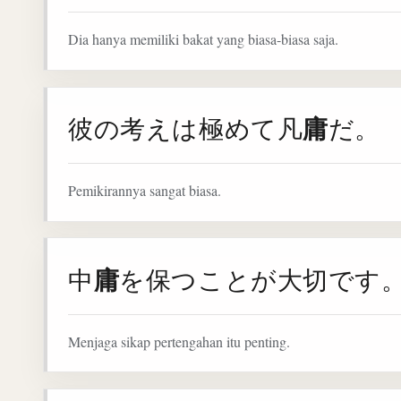
Dia hanya memiliki bakat yang biasa-biasa saja.
庸
彼の考えは極めて凡
だ。
Pemikirannya sangat biasa.
庸
中
を保つことが大切です
Menjaga sikap pertengahan itu penting.