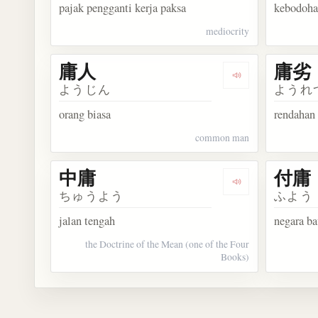
pajak pengganti kerja paksa
kebodoh
mediocrity
庸人
庸劣
Dengarkan kosa
ようじん
ようれ
orang biasa
rendahan
common man
中庸
付庸
Dengarkan kosa
ちゅうよう
ふよう
jalan tengah
negara b
the Doctrine of the Mean (one of the Four
Books)