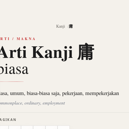
庸
Kanji
RTI / MAKNA
Arti Kanji 庸
biasa
iasa, umum, biasa-biasa saja, pekerjaan, mempekerjakan
ommonplace, ordinary, employment
AGIKAN