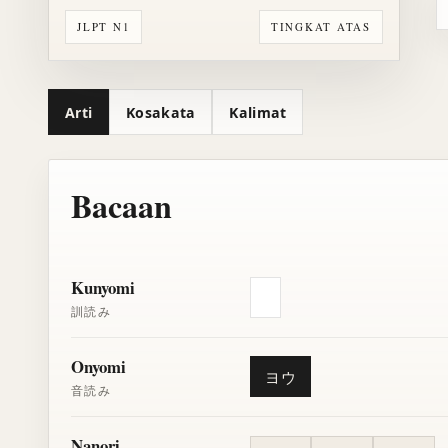
JLPT N1
TINGKAT ATAS
Arti
Kosakata
Kalimat
Bacaan
Kunyomi
訓読み
Onyomi
ヨウ
音読み
Nanori