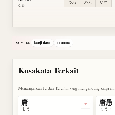
つね
のぶ
やす
名乗り
kanji-data
Tatoeba
SUMBER
Kosakata Terkait
Menampilkan 12 dari 12 entri yang mengandung kanji ini
庸
庸愚
Dengarkan kosak
よう
ようぐ