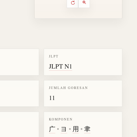
Putar ulang animasi
Kontrol animasi urutan goresa
Perbesar animasi
JLPT
JLPT N1
k kanji 庸
JUMLAH GORESAN
11
KOMPONEN
广
•
ヨ
•
用
•
聿