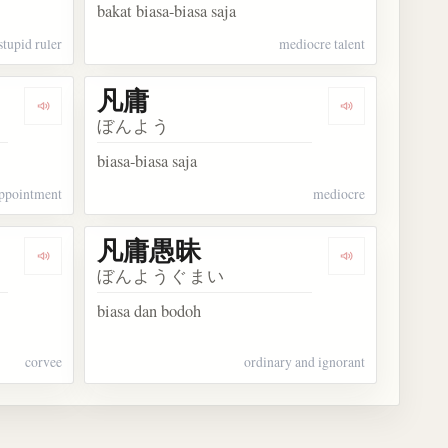
bakat biasa-biasa saja
stupid ruler
mediocre talent
凡庸
Dengarkan kosakata 登用
Dengarkan kos
ぼんよう
biasa-biasa saja
ppointment
mediocre
凡庸愚昧
Dengarkan kosakata 租庸調
Dengarkan ko
ぼんようぐまい
biasa dan bodoh
corvee
ordinary and ignorant