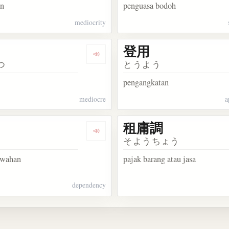
an
penguasa bodoh
mediocrity
登用
kata 庸人
Dengarkan kosakata 庸劣
つ
とうよう
pengangkatan
mediocre
a
租庸調
kata 中庸
Dengarkan kosakata 付庸
そようちょう
awahan
pajak barang atau jasa
dependency