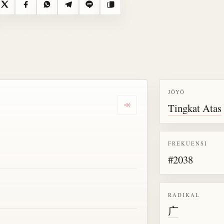
X
Facebook
WhatsApp
Telegram
Line
Salin
JŌYŌ
Tingkat Atas
Dengarkan semua bacaan untu
FREKUENSI
#2038
RADIKAL
广