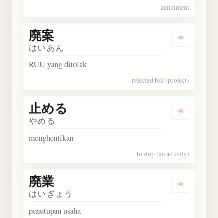
annulment
廃案
Dengarkan 
はいあん
RUU yang ditolak
rejected bill (project)
止める
Dengarkan
やめる
menghentikan
to stop (an activity)
廃業
Dengarkan 
はいぎょう
penutupan usaha