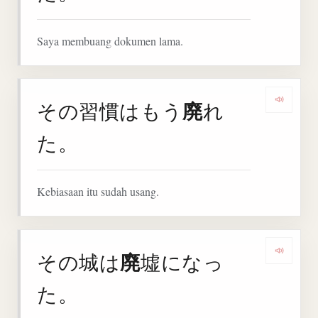
Saya membuang dokumen lama.
廃
その習慣はもう
れ
Denga
た。
Kebiasaan itu sudah usang.
廃
その城は
墟になっ
Denga
た。