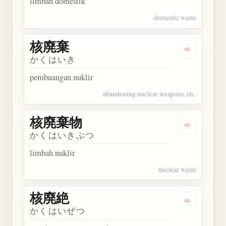
limbah domestik
domestic waste
核廃棄
Dengarkan
かくはいき
pembuangan nuklir
abandoning nuclear weapons, etc.
核廃棄物
Dengarkan
かくはいきぶつ
limbah nuklir
nuclear waste
核廃絶
Dengarkan
かくはいぜつ