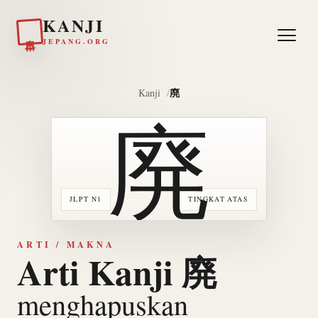
KANJI
日本
JEPANG.ORG
廃
Kanji
廃
JLPT N1
TINGKAT ATAS
ARTI / MAKNA
Arti Kanji 廃
menghapuskan