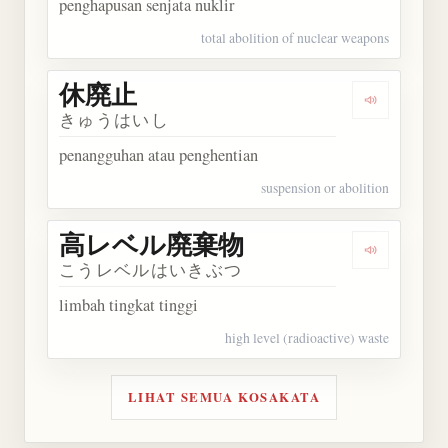
penghapusan senjata nuklir
total abolition of nuclear weapons
休廃止
Dengarkan
きゅうはいし
penangguhan atau penghentian
suspension or abolition
高レベル廃棄物
Dengarka
こうレベルはいきぶつ
limbah tingkat tinggi
high level (radioactive) waste
LIHAT SEMUA KOSAKATA