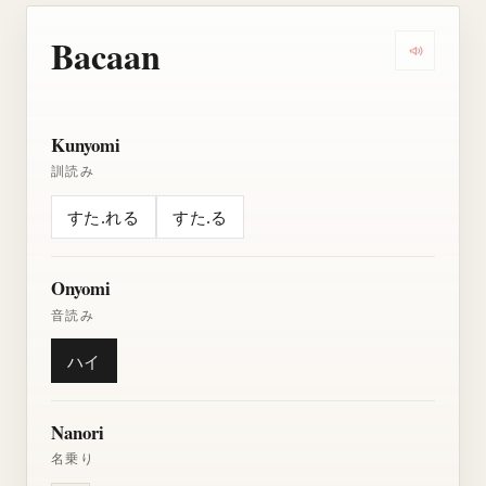
Bacaan
Dengarkan
Kunyomi
訓読み
すた.れる
すた.る
Onyomi
音読み
ハイ
Nanori
名乗り