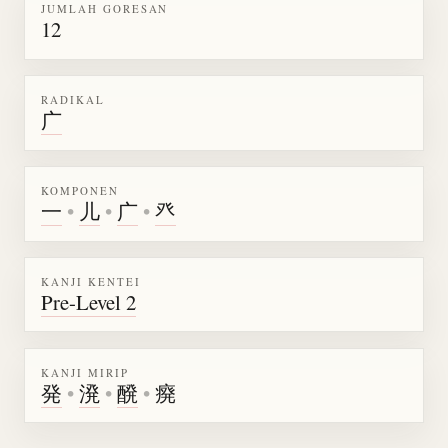
JUMLAH GORESAN
12
RADIKAL
广
KOMPONEN
一
•
儿
•
广
•
癶
KANJI KENTEI
Pre-Level 2
KANJI MIRIP
発
•
溌
•
醗
•
㾱