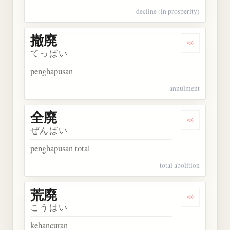
decline (in prosperity)
撤廃
Dengarkan 
てっぱい
penghapusan
annulment
全廃
Dengarkan 
ぜんぱい
penghapusan total
total abolition
荒廃
Dengarkan 
こうはい
kehancuran