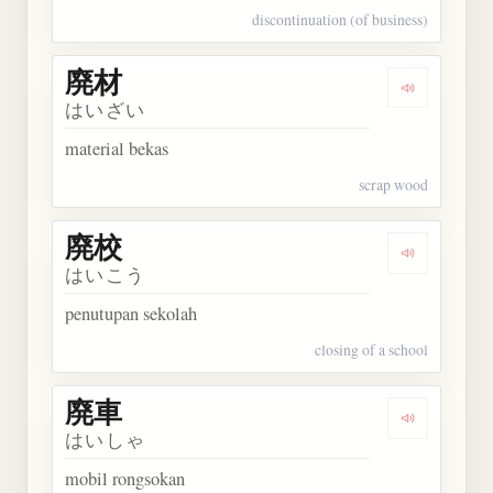
discontinuation (of business)
廃材
Dengarkan 
はいざい
material bekas
scrap wood
廃校
Dengarkan 
はいこう
penutupan sekolah
closing of a school
廃車
Dengarkan 
はいしゃ
mobil rongsokan