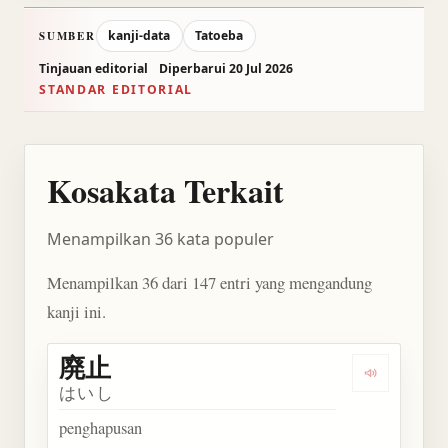
kanji-data
Tatoeba
SUMBER
Tinjauan editorial
Diperbarui 20 Jul 2026
STANDAR EDITORIAL
Kosakata Terkait
Menampilkan 36 kata populer
Menampilkan 36 dari 147 entri yang mengandung
kanji ini.
廃止
Dengarkan 
はいし
penghapusan