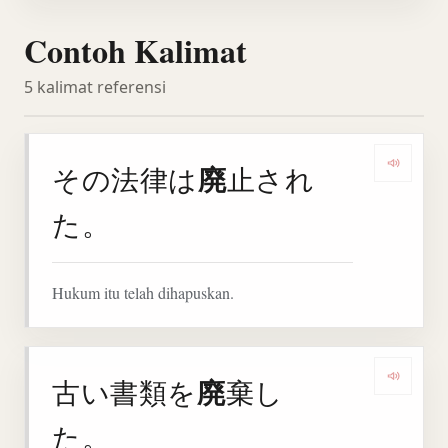
Contoh Kalimat
5 kalimat referensi
廃
その法律は
止され
Denga
た。
Hukum itu telah dihapuskan.
廃
古い書類を
棄し
Denga
た。