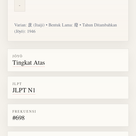
-
Varian: 废 (Itaiji) • Bentuk Lama: 廢 • Tahun Ditambahkan
(Jōyō): 1946
JŌYŌ
Tingkat Atas
JLPT
JLPT N1
FREKUENSI
#698