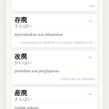
ruin
存廃
Dengarkan 
そんぱい
dipertahankan atau dihapuskan
maintenance or abolition (of a system, institution, etc.)
改廃
Dengarkan 
かいはい
perubahan atau penghapusan
reform and (or) abolition
産廃
Dengarkan 
さんぱい
limbah industri