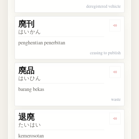
deregistered vehicle
廃刊
Dengarkan 
はいかん
penghentian penerbitan
ceasing to publish
廃品
Dengarkan 
はいひん
barang bekas
waste
退廃
Dengarkan 
たいはい
kemerosotan