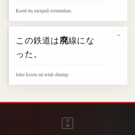
Kastil itu menjadi reruntuhan.
廃
この鉄道は
線にな
Denga
った。
Jalur kereta ini telah ditutup.
日
本