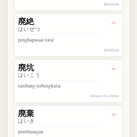
abolition
廃絶
Dengarkan 
はいぜつ
penghapusan total
abolition
廃坑
Dengarkan 
はいこう
tambang terbengkalai
closure of a mine
廃棄
Dengarkan 
はいき
pembuangan