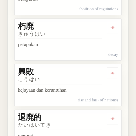
abolition of regulations
朽廃
Dengarkan 
きゅうはい
pelapukan
decay
興敗
Dengarkan 
こうはい
kejayaan dan keruntuhan
rise and fall (of nations)
退廃的
Dengarkan
たいはいてき
merosot