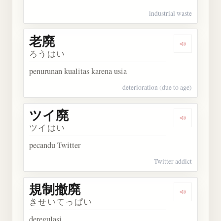
industrial waste
老廃
Dengarkan 
ろうはい
penurunan kualitas karena usia
deterioration (due to age)
ツイ廃
Dengarkan
ツイはい
pecandu Twitter
Twitter addict
規制撤廃
Dengarkan
きせいてっぱい
deregulasi