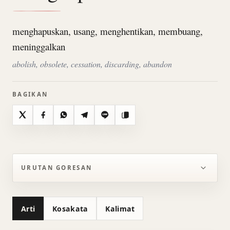
menghapuskan, usang, menghentikan, membuang,
meninggalkan
abolish, obsolete, cessation, discarding, abandon
BAGIKAN
X
Facebook
WhatsApp
Telegram
Line
Salin
URUTAN GORESAN
Arti
Kosakata
Kalimat