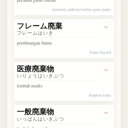
pecandu game online
seriously addicted online game junky
フレーム廃棄
Dengarka
フレームはいき
pembuangan frame
frame discard
医療廃棄物
Dengarka
いりょうはいきぶつ
limbah medis
hospital waste
一般廃棄物
Dengarka
いっぱんはいきぶつ