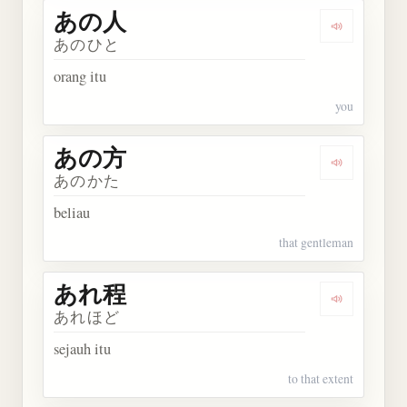
あの人
Dengarkan
あのひと
orang itu
you
あの方
Dengarkan
あのかた
beliau
that gentleman
あれ程
Dengarkan
あれほど
sejauh itu
to that extent