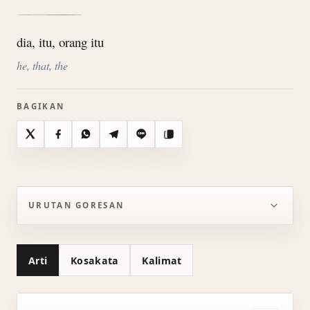
dia, itu, orang itu
he, that, the
BAGIKAN
X
Facebook
WhatsApp
Telegram
Line
Salin
URUTAN GORESAN
Arti
Kosakata
Kalimat