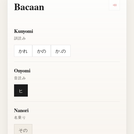
Bacaan
Dengarkan
Kunyomi
訓読み
かれ
かの
か.の
Onyomi
音読み
ヒ
Nanori
名乗り
その