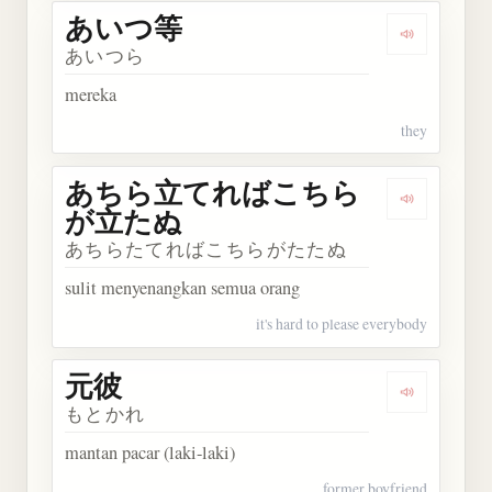
あいつ等
Dengarkan
あいつら
mereka
they
あちら立てればこちら
Dengark
が立たぬ
あちらたてればこちらがたたぬ
sulit menyenangkan semua orang
it's hard to please everybody
元彼
Dengarkan 
もとかれ
mantan pacar (laki-laki)
former boyfriend