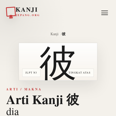
KANJI
日本
JEPANG.ORG
彼
Kanji
彼
JLPT N3
TINGKAT ATAS
ARTI / MAKNA
Arti Kanji 彼
dia