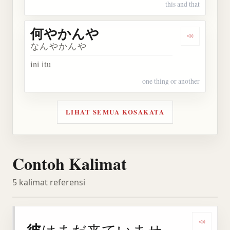
this and that
何やかんや
Dengarka
なんやかんや
ini itu
one thing or another
LIHAT SEMUA KOSAKATA
Contoh Kalimat
5 kalimat referensi
はまだ来ていませ
Denga