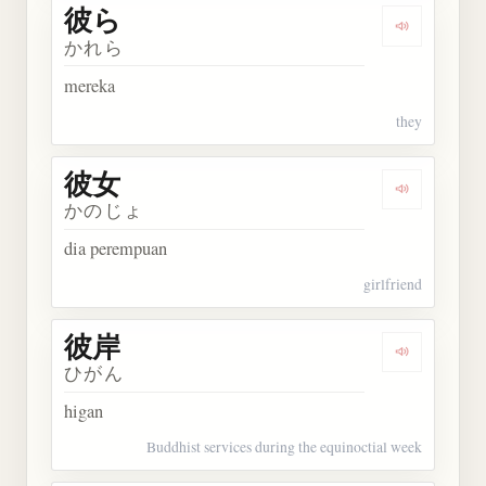
彼ら
Dengarkan 
かれら
mereka
they
彼女
Dengarkan 
かのじょ
dia perempuan
girlfriend
彼岸
Dengarkan 
ひがん
higan
Buddhist services during the equinoctial week