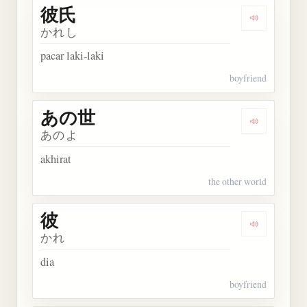
彼氏
Dengarkan 
かれし
pacar laki-laki
boyfriend
あの世
Dengarkan
あのよ
akhirat
the other world
彼
Dengarkan 
かれ
dia
boyfriend