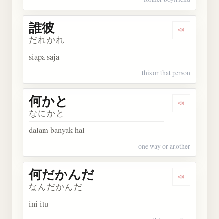
誰彼
Dengarkan 
だれかれ
siapa saja
this or that person
何かと
Dengarkan
なにかと
dalam banyak hal
one way or another
何だかんだ
Dengarka
なんだかんだ
ini itu