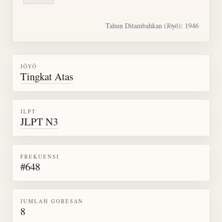
Tahun Ditambahkan (Jōyō): 1946
JŌYŌ
Tingkat Atas
JLPT
JLPT N3
FREKUENSI
#648
JUMLAH GORESAN
8