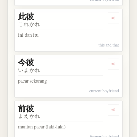
此彼
Dengarkan 
これかれ
ini dan itu
this and that
今彼
Dengarkan 
いまかれ
pacar sekarang
current boyfriend
前彼
Dengarkan 
まえかれ
mantan pacar (laki-laki)
former boyfriend