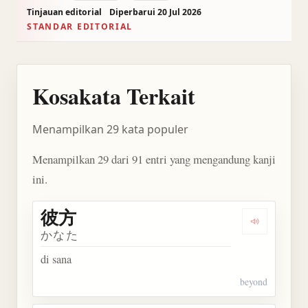
Tinjauan editorial
Diperbarui 20 Jul 2026
STANDAR EDITORIAL
Kosakata Terkait
Menampilkan 29 kata populer
Menampilkan 29 dari 91 entri yang mengandung kanji
ini.
彼方
Dengarkan 
かなた
di sana
beyond