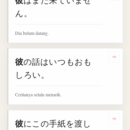
彼
ん。
Dia belum datang.
彼
の話はいつもおも
Denga
しろい。
Ceritanya selalu menarik.
彼
にこの手紙を渡し
Denga