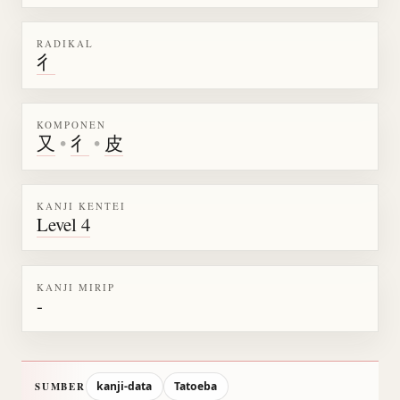
RADIKAL
彳
KOMPONEN
又
•
彳
•
皮
KANJI KENTEI
Level 4
KANJI MIRIP
-
kanji-data
Tatoeba
SUMBER