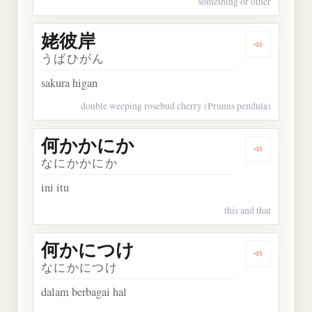
something or other
姥彼岸
Dengarkan
うばひがん
sakura higan
double weeping rosebud cherry (Prunus pendula)
何かかにか
Dengarka
なにかかにか
ini itu
this and that
何かにつけ
Dengarka
なにかにつけ
dalam berbagai hal