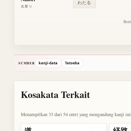
わたる
名乗り
Bent
kanji-data
Tatoeba
SUMBER
Kosakata Terkait
Menampilkan 33 dari 54 entri yang mengandung kanji ini
道
経路