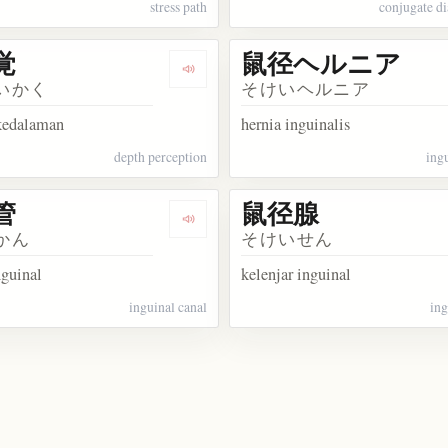
stress path
conjugate di
覚
鼠径ヘルニア
kata 口径比
Dengarkan kosakata 深径覚
いかく
そけいヘルニア
 kedalaman
hernia inguinalis
depth perception
ing
管
鼠径腺
sakata 鼠径リンパ肉芽腫
Dengarkan kosakata 鼠径管
かん
そけいせん
nguinal
kelenjar inguinal
inguinal canal
ing
kata 大径木