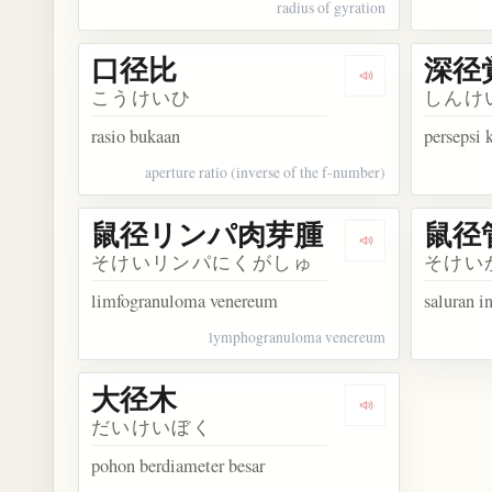
radius of gyration
口径比
深径
Dengarkan kosa
こうけいひ
しんけ
rasio bukaan
persepsi
aperture ratio (inverse of the f-number)
鼠径リンパ肉芽腫
鼠径
Dengarkan ko
そけいリンパにくがしゅ
そけい
limfogranuloma venereum
saluran i
lymphogranuloma venereum
大径木
Dengarkan kosa
だいけいぼく
pohon berdiameter besar