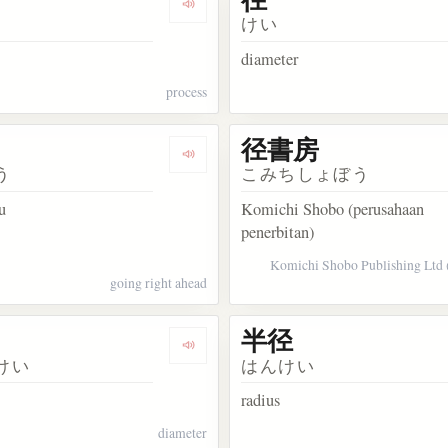
ata 道
Dengarkan kosakata 経路
けい
diameter
process
径書房
kata 径間
Dengarkan kosakata 径行
う
こみちしょぼう
u
Komichi Shobo (perusahaan
penerbitan)
Komichi Shobo Publishing Ltd 
going right ahead
半径
akata 経路係数
Dengarkan kosakata 直径
けい
はんけい
radius
diameter