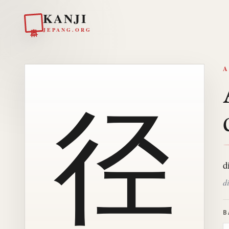
KANJI
日本
JEPANG.ORG
A
径
d
d
B