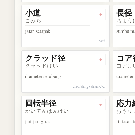
小道
長径
Dengarkan kosa
こみち
ちょう
jalan setapak
sumbu m
path
クラッド径
コア
Dengarkan kos
クラッドけい
コアけ
diameter selubung
diameter 
clad(ding) diameter
回転半径
応力
Dengarkan kos
かいてんはんけい
おうり
jari-jari girasi
lintasan 