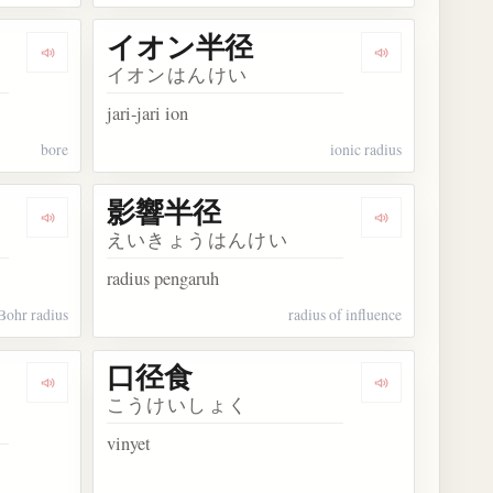
イオン半径
Dengarkan kosakata 内径
Dengarkan k
イオンはんけい
jari-jari ion
bore
ionic radius
影響半径
Dengarkan kosakata ボーア半径
Dengarkan ko
えいきょうはんけい
radius pengaruh
Bohr radius
radius of influence
口径食
Dengarkan kosakata 共役直径対
Dengarkan ko
こうけいしょく
vinyet