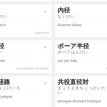
内径
kata 小道
Dengarkan kosakata 長径
けい
ないけい
ayor
diameter dalam
major axis
径
ボーア半径
akata クラッド径
Dengarkan kosakata コア径
い
ボーアはんけい
inti
jari-jari bohr
core diameter (of a fiber)
経路
共役直径対
akata 回転半径
Dengarkan kosakata 応力経路
ょくけいろ
きょうえきちょっけいた
い
tegangan
pasangan diameter konjugat