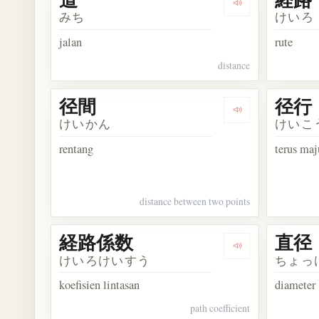
Dengarkan kosak
みち
けいろ
jalan
rute
distance
径間
径行
Dengarkan kosa
けいかん
けいこ
rentang
terus maj
distance between two points
経路係数
直径
Dengarkan kos
けいろけいすう
ちょっ
koefisien lintasan
diameter
path coefficient