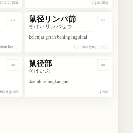
ameter pair
vignetting
鼠径リンパ節
Dengarkan kosakata 鼠径ヘルニア
Dengarkan k
そけいリンパせつ
kelenjar getah bening inguinal
uinal hernia
inguinal lymph node
鼠径部
Dengarkan kosakata 鼠径腺
Dengarkan ko
そけいぶ
daerah selangkangan
uinal gland
groin