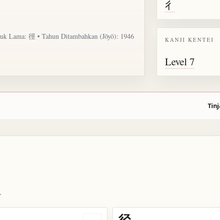
彳
uk Lama: 徑 • Tahun Ditambahkan (Jōyō): 1946
KANJI KENTEI
Level 7
Tinj
.
径