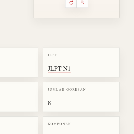
Putar ulang animasi
Kontrol animasi urutan goresa
Perbesar animasi
JLPT
k kanji 径
JLPT N1
JUMLAH GORESAN
8
KOMPONEN