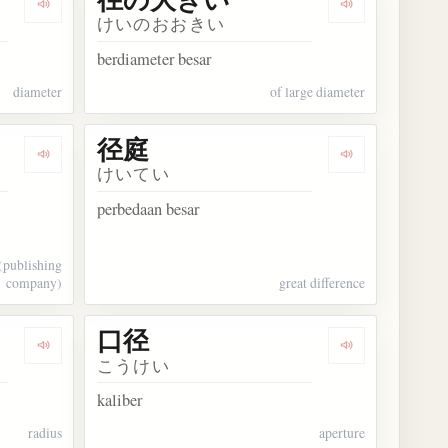
Dengarkan kosakata 径
Dengarkan k
けいのおおきい
berdiameter besar
diameter
of large diameter
径庭
Dengarkan kosakata 径書房
Dengarkan kos
けいてい
perbedaan besar
(publishing
company)
great difference
口径
Dengarkan kosakata 半径
Dengarkan kos
こうけい
kaliber
radius
aperture