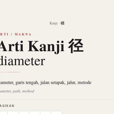
径
Kanji
RTI / MAKNA
Arti Kanji 径
diameter
iameter, garis tengah, jalan setapak, jalur, metode
iameter, path, method
AGIKAN