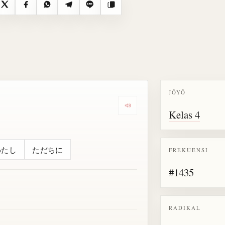
X
Facebook
WhatsApp
Telegram
Line
Salin
JŌYŌ
Dengarkan semua bacaan untu
Kelas 4
わたし
ただちに
FREKUENSI
#1435
RADIKAL