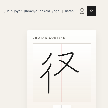
|
JLPT
Jōyō
Jinmeiyō
Kanken
Hyōgai
Kata
Statistik latihan
Jepang.or
URUTAN GORESAN