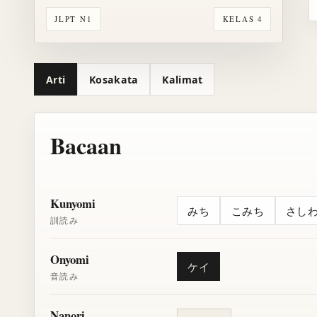
JLPT N1
KELAS 4
Arti
Kosakata
Kalimat
Bacaan
Kunyomi
みち
こみち
さし
訓読み
Onyomi
ケイ
音読み
Nanori