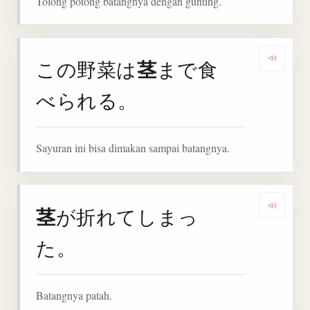
Tolong potong batangnya dengan gunting.
茎
この野菜は
まで食
Denga
べられる。
Sayuran ini bisa dimakan sampai batangnya.
茎
が折れてしまっ
Denga
た。
Batangnya patah.