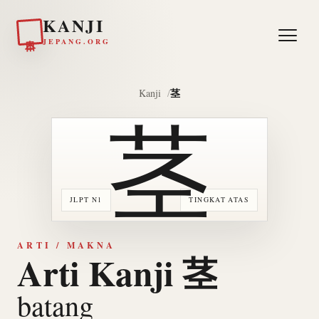
KANJI
日本
JEPANG.ORG
茎
Kanji
茎
JLPT N1
TINGKAT ATAS
ARTI / MAKNA
Arti Kanji 茎
batang