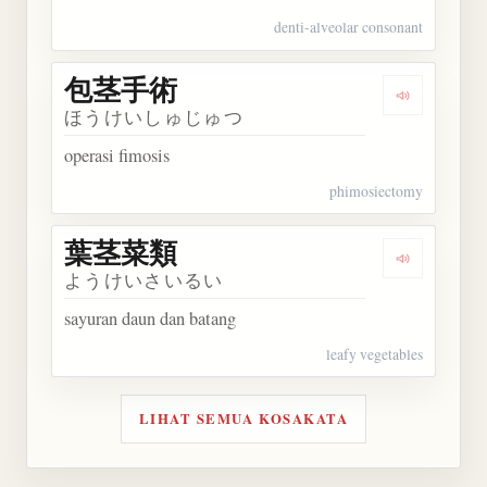
denti-alveolar consonant
包茎手術
Dengarkan
ほうけいしゅじゅつ
operasi fimosis
phimosiectomy
葉茎菜類
Dengarkan
ようけいさいるい
sayuran daun dan batang
leafy vegetables
LIHAT SEMUA KOSAKATA