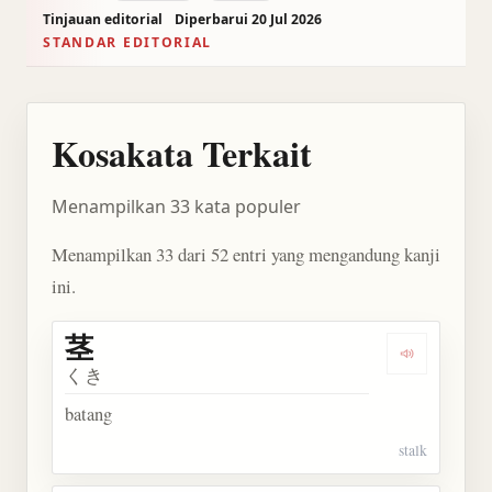
Tinjauan editorial
Diperbarui 20 Jul 2026
STANDAR EDITORIAL
Kosakata Terkait
Menampilkan 33 kata populer
Menampilkan 33 dari 52 entri yang mengandung kanji
ini.
茎
Dengarkan 
くき
batang
stalk