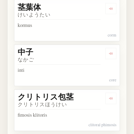
茎葉体
Dengarkan
けいようたい
kormus
corm
中子
Dengarkan 
なかご
inti
core
クリトリス包茎
Dengarka
クリトリスほうけい
fimosis klitoris
clitoral phimosis