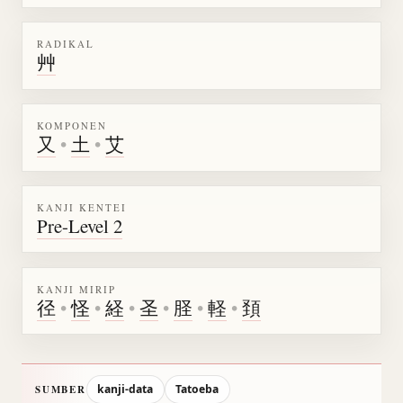
RADIKAL
艸
KOMPONEN
又
•
土
•
艾
KANJI KENTEI
Pre-Level 2
KANJI MIRIP
径
•
怪
•
経
•
圣
•
𦙾
•
軽
•
頚
kanji-data
Tatoeba
SUMBER