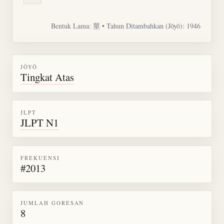
Bentuk Lama: 莖 • Tahun Ditambahkan (Jōyō): 1946
JŌYŌ
Tingkat Atas
JLPT
JLPT N1
FREKUENSI
#2013
JUMLAH GORESAN
8