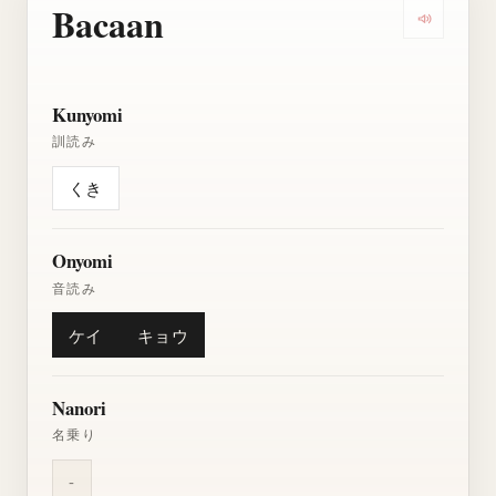
Bacaan
Dengarkan
Kunyomi
訓読み
くき
Onyomi
音読み
ケイ
キョウ
Nanori
名乗り
-