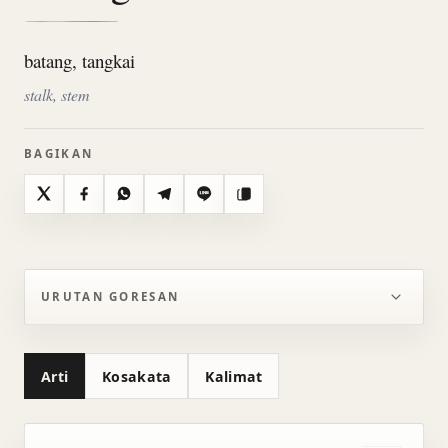
batang, tangkai
stalk, stem
BAGIKAN
X
Facebook
WhatsApp
Telegram
Line
Salin
URUTAN GORESAN
Arti
Kosakata
Kalimat