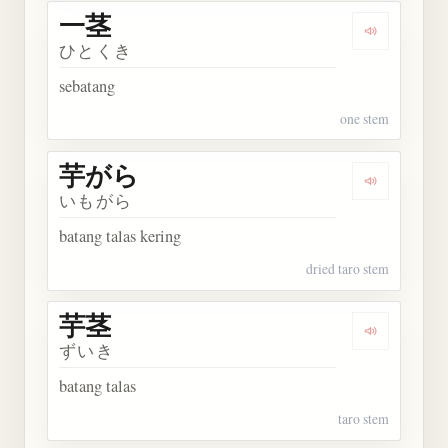
一茎
Dengarkan 
ひとくき
sebatang
one stem
芋がら
Dengarkan
いもがら
batang talas kering
dried taro stem
芋茎
Dengarkan 
ずいき
batang talas
taro stem