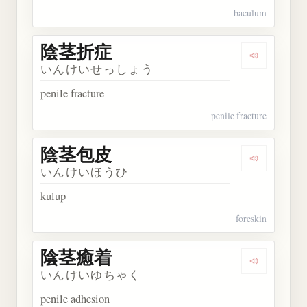
baculum
陰茎折症
Dengarkan
いんけいせっしょう
penile fracture
penile fracture
陰茎包皮
Dengarkan
いんけいほうひ
kulup
foreskin
陰茎癒着
Dengarkan
いんけいゆちゃく
penile adhesion