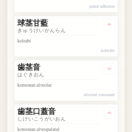
penile adhesion
球茎甘藍
Dengarkan
きゅうけいかんらん
kolrabi
kohlrabi
歯茎音
Dengarkan
はぐきおん
konsonan alveolar
alveolar consonant
歯茎口蓋音
Dengarka
しけいこうがいおん
konsonan alveopalatal