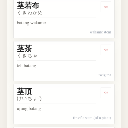
茎若布
Dengarkan
くきわかめ
batang wakame
wakame stem
茎茶
Dengarkan 
くきちゃ
teh batang
twig tea
茎頂
Dengarkan 
けいちょう
ujung batang
tip of a stem (of a plant)