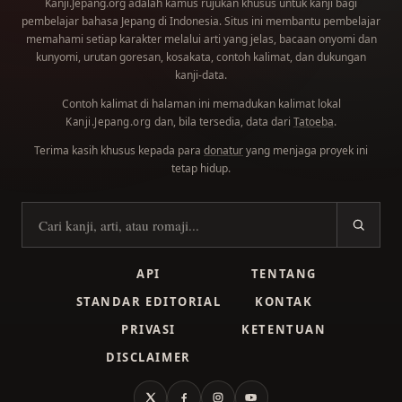
Kanji.Jepang.org adalah kamus rujukan khusus untuk kanji bagi
pembelajar bahasa Jepang di Indonesia. Situs ini membantu pembelajar
memahami setiap karakter melalui arti yang jelas, bacaan onyomi dan
kunyomi, urutan goresan, kosakata, contoh kalimat, dan dukungan
kanji-data.
Contoh kalimat di halaman ini memadukan kalimat lokal
dan, bila tersedia, data dari
Tatoeba
.
Kanji.Jepang.org
Terima kasih khusus kepada para
donatur
yang menjaga proyek ini
tetap hidup.
Cari kanji
API
TENTANG
STANDAR EDITORIAL
KONTAK
PRIVASI
KETENTUAN
DISCLAIMER