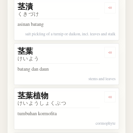
茎漬
Dengarkan 
くきづけ
asinan batang
salt pickling of a turnip or daikon, incl. leaves and stalk
茎葉
Dengarkan 
けいよう
batang dan daun
stems and leaves
茎葉植物
Dengarkan
けいようしょくぶつ
tumbuhan kormofita
cormophyte