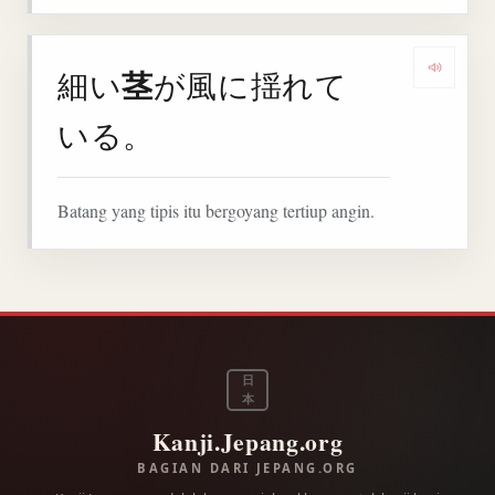
茎
細い
が風に揺れて
Denga
いる。
Batang yang tipis itu bergoyang tertiup angin.
日
本
Kanji.Jepang.org
BAGIAN DARI JEPANG.ORG