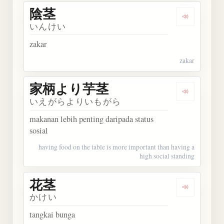
陰茎
Dengarkan 
いんけい
zakar
zakar
家柄より芋茎
Dengarka
いえがらよりいもがら
makanan lebih penting daripada status
sosial
having food on the table is more important than having a
high social standing
花茎
Dengarkan 
かけい
tangkai bunga