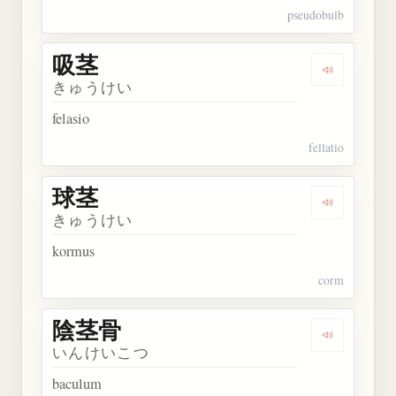
pseudobulb
吸茎
Dengarkan 
きゅうけい
felasio
fellatio
球茎
Dengarkan 
きゅうけい
kormus
corm
陰茎骨
Dengarkan
いんけいこつ
baculum