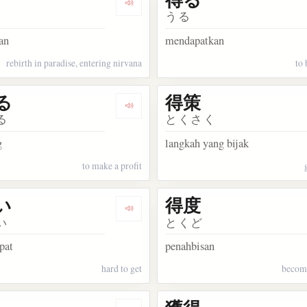
kata 得意
Dengarkan kosakata 得
うる
an
mendapatkan
rebirth in paradise, entering nirvana
to 
る
得策
kata 得票
Dengarkan kosakata 得する
る
とくさく
g
langkah yang bijak
to make a profit
い
得度
kata 得意先
Dengarkan kosakata 得難い
い
とくど
apat
penahbisan
hard to get
becom