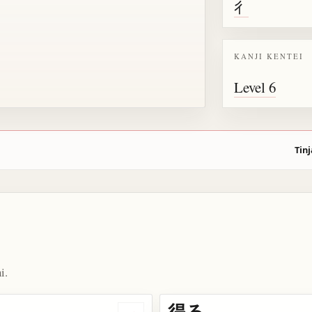
彳
KANJI KENTEI
Level 6
Tinj
i.
得る