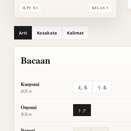
JLPT N3
KELAS 5
Arti
Kosakata
Kalimat
Bacaan
Kunyomi
え.る
う.る
訓読み
Onyomi
トク
音読み
Nanori