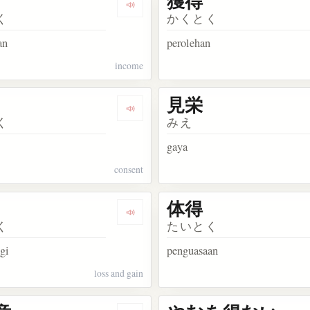
獲得
kata 独特
Dengarkan kosakata 所得
く
かくとく
an
perolehan
income
見栄
kata 取得
Dengarkan kosakata 納得
く
みえ
gaya
consent
体得
kata 心得
Dengarkan kosakata 損得
く
たいとく
gi
penguasaan
loss and gain