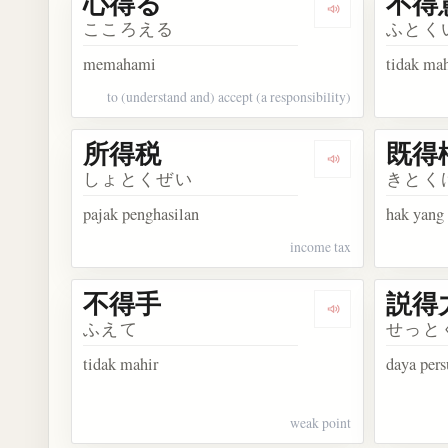
心得る
不得
Dengarkan kosa
こころえる
ふとく
memahami
tidak mah
to (understand and) accept (a responsibility)
所得税
既得
Dengarkan kosa
しょとくぜい
きとく
pajak penghasilan
hak yang 
income tax
不得手
説得
Dengarkan kosa
ふえて
せっと
tidak mahir
daya pers
weak point