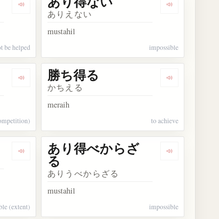
あり得ない
Dengarkan kosakata やむを得ない
Dengarkan k
ありえない
mustahil
t be helped
impossible
勝ち得る
Dengarkan kosakata 無得点
Dengarkan ko
かちえる
meraih
ompetition)
to achieve
あり得べからざ
Dengarkan kosakata あり得ないほど
Dengarkan 
る
ありうべからざる
mustahil
ble (extent)
impossible