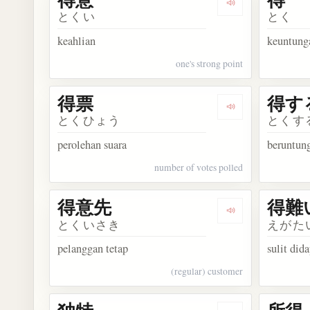
Dengarkan kosa
とくい
とく
keahlian
keuntung
one's strong point
得票
得す
Dengarkan kosa
とくひょう
とくす
perolehan suara
beruntun
number of votes polled
得意先
得難
Dengarkan kosa
とくいさき
えがた
pelanggan tetap
sulit did
(regular) customer