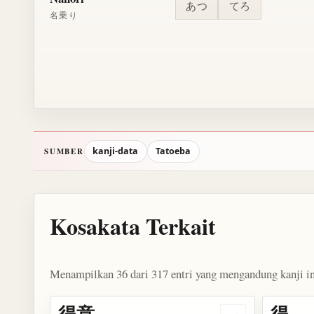
あつ
てろ
名乗り
kanji-data
Tatoeba
SUMBER
Kosakata Terkait
Menampilkan 36 dari 317 entri yang mengandung kanji in
得意
得