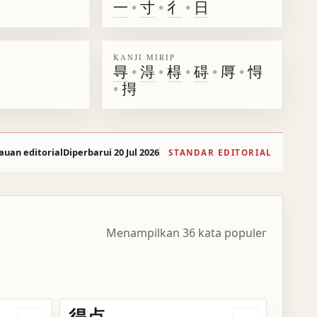
一
•
寸
•
彳
•
日
KANJI MIRIP
㝵
•
淂
•
棏
•
碍
•
㕌
•
㥂
•
㧹
auan editorial
Diperbarui 20 Jul 2026
STANDAR EDITORIAL
Menampilkan 36 kata populer
得点