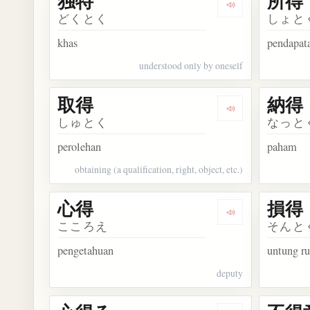
独特
所得
Dengarkan kosa
どくとく
しょと
khas
pendapat
understood only by oneself
取得
納得
Dengarkan kosa
しゅとく
なっと
perolehan
paham
obtaining (a qualification, right, object, etc.)
心得
損得
Dengarkan kosa
こころえ
そんと
pengetahuan
untung ru
deputy