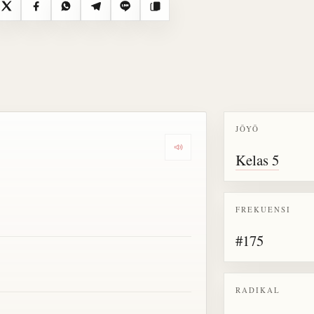
X
Facebook
WhatsApp
Telegram
Line
Salin
JŌYŌ
Dengarkan semua bacaan untu
Kelas 5
FREKUENSI
#175
RADIKAL