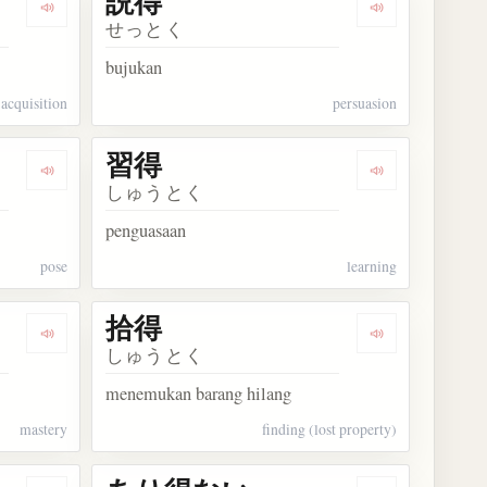
説得
Dengarkan kosakata 獲得
Dengarkan kos
せっとく
bujukan
acquisition
persuasion
習得
Dengarkan kosakata 見栄
Dengarkan kos
しゅうとく
penguasaan
pose
learning
拾得
Dengarkan kosakata 体得
Dengarkan kos
しゅうとく
menemukan barang hilang
mastery
finding (lost property)