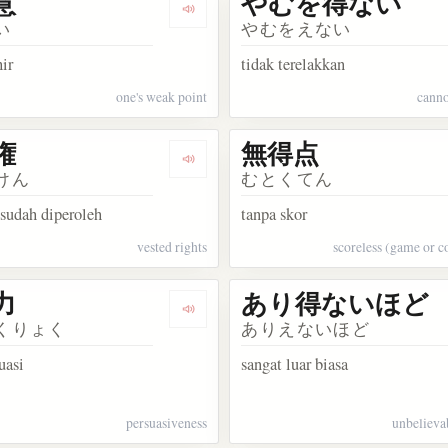
意
やむを得ない
kata 心得る
Dengarkan kosakata 不得意
い
やむをえない
ir
tidak terelakkan
one's weak point
canno
権
無得点
kata 所得税
Dengarkan kosakata 既得権
けん
むとくてん
sudah diperoleh
tanpa skor
vested rights
scoreless (game or c
力
あり得ないほど
kata 不得手
Dengarkan kosakata 説得力
くりょく
ありえないほど
uasi
sangat luar biasa
persuasiveness
unbelieva