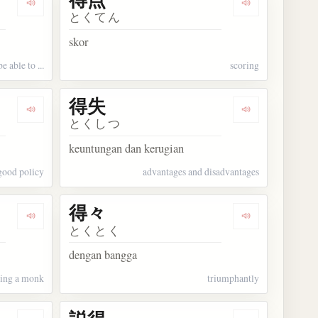
Dengarkan kosakata 得る
Dengarkan kos
とくてん
skor
be able to ...
scoring
得失
Dengarkan kosakata 得策
Dengarkan kos
とくしつ
keuntungan dan kerugian
good policy
advantages and disadvantages
得々
Dengarkan kosakata 得度
Dengarkan kos
とくとく
dengan bangga
ing a monk
triumphantly