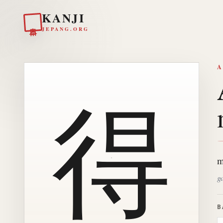
KANJI
日本
JEPANG.ORG
A
得
m
ga
B