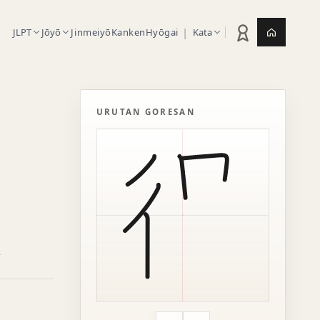
|
JLPT
Jōyō
Jinmeiyō
Kanken
Hyōgai
Kata
Statistik latihan
Jepang.or
URUTAN GORESAN