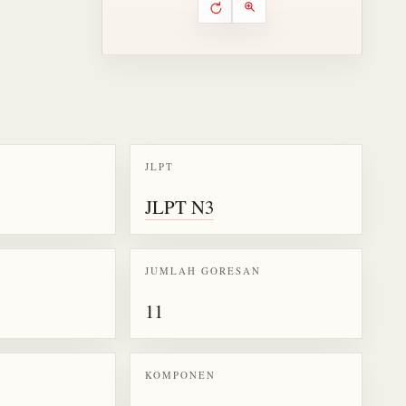
Putar ulang animasi
Kontrol animasi urutan goresa
Perbesar animasi
JLPT
k kanji 得
JLPT N3
JUMLAH GORESAN
11
KOMPONEN