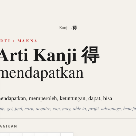
得
Kanji
RTI / MAKNA
Arti Kanji 得
mendapatkan
endapatkan, memperoleh, keuntungan, dapat, bisa
in, get, find, earn, acquire, can, may, able to, profit, advantage, benefit
AGIKAN