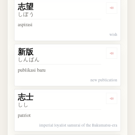
志望
Dengarkan 
しぼう
aspirasi
wish
新版
Dengarkan 
しんぱん
publikasi baru
new publication
志士
Dengarkan 
しし
patriot
imperial loyalist samurai of the Bakumatsu-era