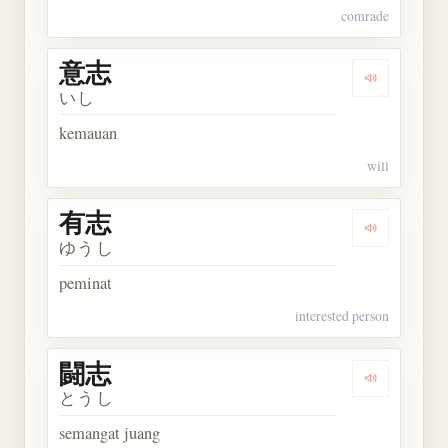
comrade
意志
Dengarkan 
いし
kemauan
will
有志
Dengarkan 
ゆうし
peminat
interested person
闘志
Dengarkan 
とうし
semangat juang