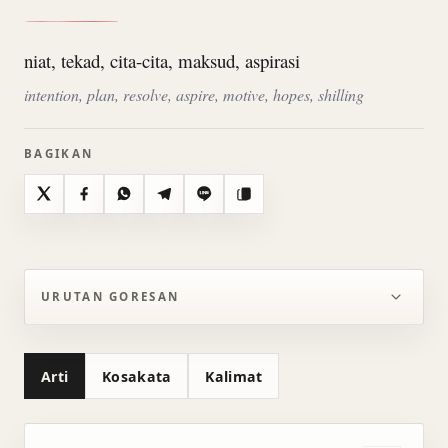
niat, tekad, cita-cita, maksud, aspirasi
intention, plan, resolve, aspire, motive, hopes, shilling
BAGIKAN
X
Facebook
WhatsApp
Telegram
Line
Salin
URUTAN GORESAN
Arti
Kosakata
Kalimat