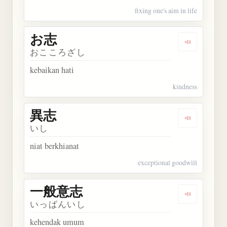
fixing one's aim in life
お志
Dengarkan 
おこころざし
kebaikan hati
kindness
異志
Dengarkan 
いし
niat berkhianat
exceptional goodwill
一般意志
Dengarkan
いっぱんいし
kehendak umum