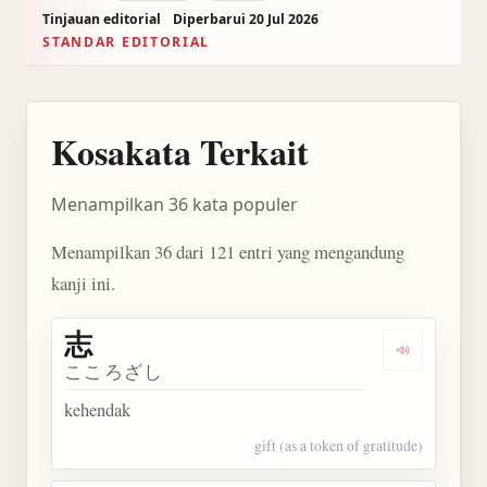
Tinjauan editorial
Diperbarui 20 Jul 2026
STANDAR EDITORIAL
Kosakata Terkait
Menampilkan 36 kata populer
Menampilkan 36 dari 121 entri yang mengandung
kanji ini.
志
Dengarkan 
こころざし
kehendak
gift (as a token of gratitude)