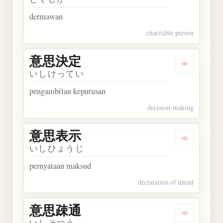
dermawan
charitable person
意思決定
Dengarkan
いしけってい
pengambilan keputusan
decision-making
意思表示
Dengarkan
いしひょうじ
pernyataan maksud
declaration of intent
意思疎通
Dengarkan
いしそつう