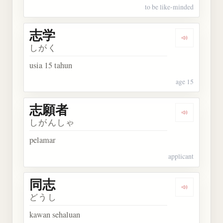
to be like-minded
志学
Dengarkan 
しがく
usia 15 tahun
age 15
志願者
Dengarkan
しがんしゃ
pelamar
applicant
同志
Dengarkan 
どうし
kawan sehaluan