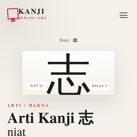
KANJI
日本
JEPANG.ORG
志
Kanji
志
JLPT N1
KELAS 5
ARTI / MAKNA
Arti Kanji 志
niat