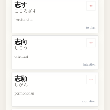
志す
Dengarkan 
こころざす
bercita-cita
to plan
志向
Dengarkan 
しこう
orientasi
intention
志願
Dengarkan 
しがん
permohonan
aspiration