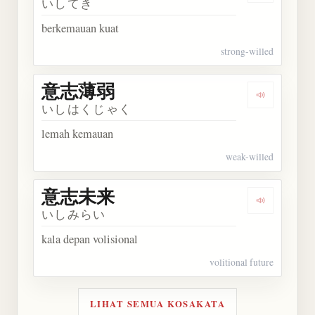
いしてき
berkemauan kuat
strong-willed
意志薄弱
Dengarkan
いしはくじゃく
lemah kemauan
weak-willed
意志未来
Dengarkan
いしみらい
kala depan volisional
volitional future
LIHAT SEMUA KOSAKATA