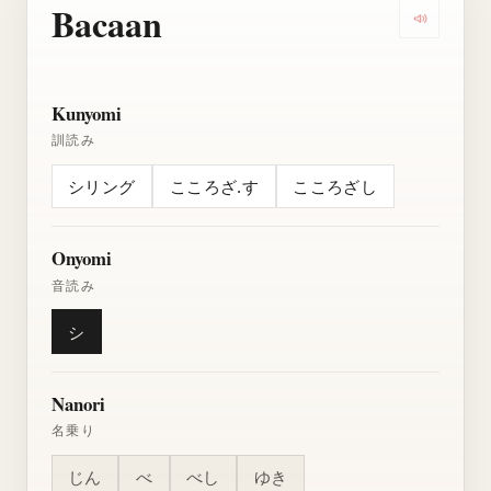
Bacaan
Dengarkan
Kunyomi
訓読み
シリング
こころざ.す
こころざし
Onyomi
音読み
シ
Nanori
名乗り
じん
べ
べし
ゆき