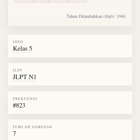
Tahun Ditambahkan (Jōyō): 1946
JŌYŌ
Kelas 5
JLPT
JLPT N1
FREKUENSI
#823
JUMLAH GORESAN
7