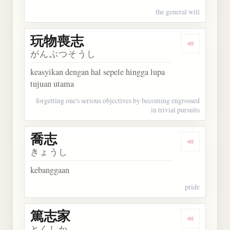
the general will
玩物喪志
Dengarkan
がんぶつそうし
keasyikan dengan hal sepele hingga lupa
tujuan utama
forgetting one's serious objectives by becoming engrossed
in trivial pursuits
喬志
Dengarkan 
きょうし
kebanggaan
pride
篤志家
Dengarkan
とくしか