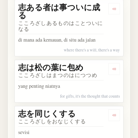
志ある者は事ついに成
Dengark
る
こころざしあるものはことついに
なる
di mana ada kemauan, di situ ada jalan
where there's a will, there's a way
志は松の葉に包め
Dengarka
こころざしはまつのはにつつめ
yang penting niatnya
for gifts, it's the thought that counts
志を同じくする
Dengarka
こころざしをおなじくする
sevisi