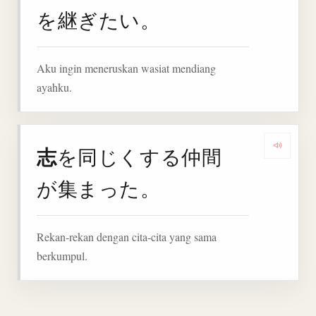
を継ぎたい。
Aku ingin meneruskan wasiat mendiang
ayahku.
志
を同じくする仲間
Denga
が集まった。
Rekan-rekan dengan cita-cita yang sama
berkumpul.