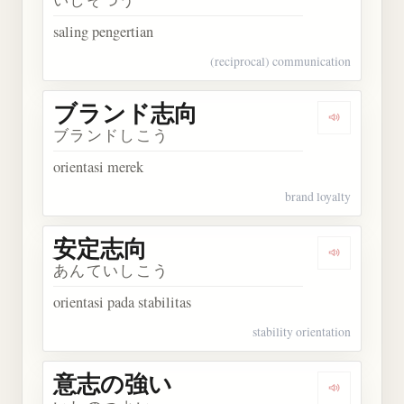
saling pengertian
(reciprocal) communication
ブランド志向
Dengarka
ブランドしこう
orientasi merek
brand loyalty
安定志向
Dengarkan
あんていしこう
orientasi pada stabilitas
stability orientation
意志の強い
Dengarka