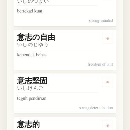
いしのつよい
bertekad kuat
strong-minded
意志の自由
Dengarka
いしのじゆう
kehendak bebas
freedom of will
意志堅固
Dengarkan
いしけんご
teguh pendirian
strong determination
意志的
Dengarkan