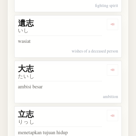
fighting spirit
遺志
Dengarkan 
いし
wasiat
wishes of a deceased person
大志
Dengarkan 
たいし
ambisi besar
ambition
立志
Dengarkan 
りっし
menetapkan tujuan hidup