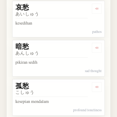
哀愁
Dengarkan 
あいしゅう
kesedihan
pathos
暗愁
Dengarkan 
あんしゅう
pikiran sedih
sad thought
孤愁
Dengarkan 
こしゅう
kesepian mendalam
profound loneliness