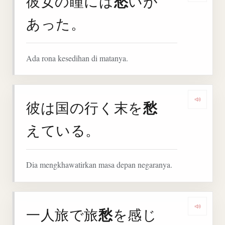
愁
彼女の瞳には
いが
あった。
Ada rona kesedihan di matanya.
愁
彼は国の行く末を
Denga
えている。
Dia mengkhawatirkan masa depan negaranya.
愁
一人旅で旅
を感じ
Denga