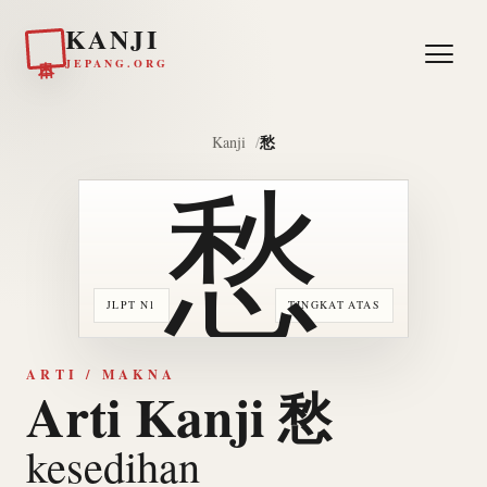
KANJI
日本
JEPANG.ORG
愁
Kanji
愁
JLPT N1
TINGKAT ATAS
ARTI / MAKNA
Arti Kanji 愁
kesedihan