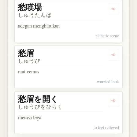
愁嘆場
Dengarkan
しゅうたんば
adegan mengharukan
pathetic scene
愁眉
Dengarkan 
しゅうび
raut cemas
worried look
愁眉を開く
Dengarka
しゅうびをひらく
merasa lega
to feel relieved