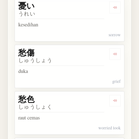
憂い
Dengarkan 
うれい
kesedihan
sorrow
愁傷
Dengarkan 
しゅうしょう
duka
grief
愁色
Dengarkan 
しゅうしょく
raut cemas
worried look