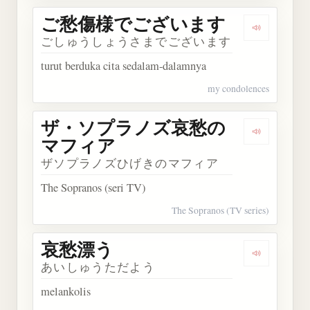
ご愁傷様でございます
Dengark
ごしゅうしょうさまでございます
turut berduka cita sedalam-dalamnya
my condolences
ザ・ソプラノズ哀愁の
Dengark
マフィア
ザソプラノズひげきのマフィア
The Sopranos (seri TV)
The Sopranos (TV series)
哀愁漂う
Dengarkan
あいしゅうただよう
melankolis