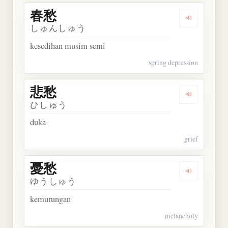
春愁
Dengarkan 
しゅんしゅう
kesedihan musim semi
spring depression
悲愁
Dengarkan 
ひしゅう
duka
grief
憂愁
Dengarkan 
ゆうしゅう
kemurungan
melancholy