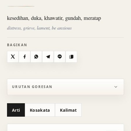
kesedihan, duka, khawatir, gundah, meratap
distress, grieve, lament, be anxious
BAGIKAN
X
Facebook
WhatsApp
Telegram
Line
Salin
URUTAN GORESAN
Arti
Kosakata
Kalimat