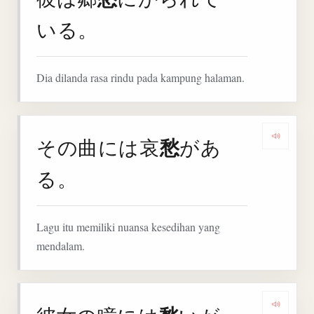
いる。
Dia dilanda rasa rindu pada kampung halaman.
愁
その曲には哀
があ
Denga
る。
Lagu itu memiliki nuansa kesedihan yang
mendalam.
Denga