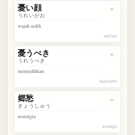
憂い顔
Dengarkan
うれいがお
wajah sedih
sad face
憂うべき
Dengarkan
うれうべき
menyedihkan
deplorable
郷愁
Dengarkan 
きょうしゅう
nostalgia
nostalgia