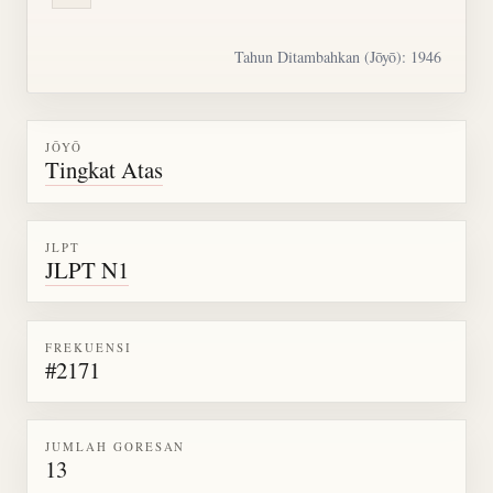
Tahun Ditambahkan (Jōyō): 1946
JŌYŌ
Tingkat Atas
JLPT
JLPT N1
FREKUENSI
#2171
JUMLAH GORESAN
13