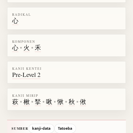
RADIKAL
心
KOMPONEN
心
•
火
•
禾
KANJI KENTEI
Pre-Level 2
KANJI MIRIP
萩
•
楸
•
揫
•
啾
•
愀
•
秋
•
偢
kanji-data
Tatoeba
SUMBER