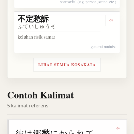
sorrowful (e.g. person, scene, etc.)
不定愁訴
Dengarkan
ふていしゅうそ
keluhan fisik samar
general malaise
LIHAT SEMUA KOSAKATA
Contoh Kalimat
5 kalimat referensi
愁
彼は郷
にかられて
Denga