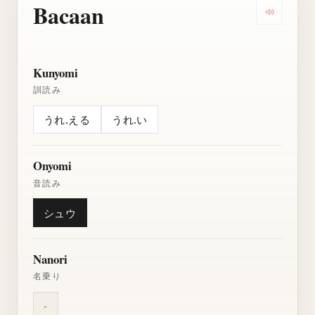
Bacaan
Dengarkan
Kunyomi
訓読み
うれ.える
うれ.い
Onyomi
音読み
シュウ
Nanori
名乗り
-