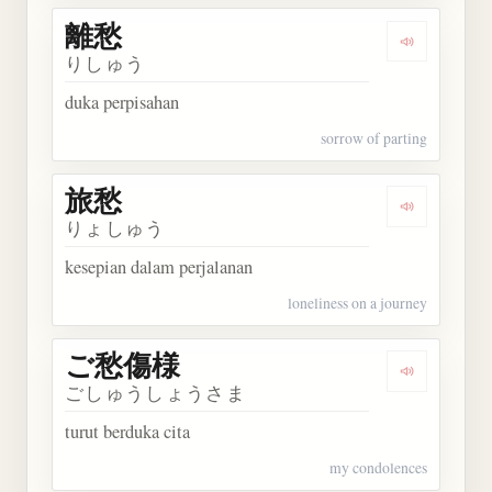
離愁
Dengarkan 
りしゅう
duka perpisahan
sorrow of parting
旅愁
Dengarkan 
りょしゅう
kesepian dalam perjalanan
loneliness on a journey
ご愁傷様
Dengarkan
ごしゅうしょうさま
turut berduka cita
my condolences