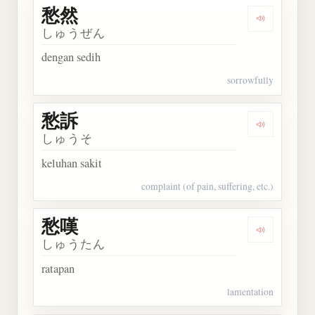
愁然
Dengarkan 
しゅうぜん
dengan sedih
sorrowfully
愁訴
Dengarkan 
しゅうそ
keluhan sakit
complaint (of pain, suffering, etc.)
愁嘆
Dengarkan 
しゅうたん
ratapan
lamentation