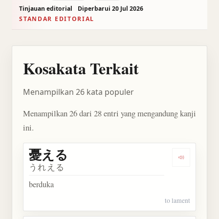
Tinjauan editorial
Diperbarui 20 Jul 2026
STANDAR EDITORIAL
Kosakata Terkait
Menampilkan 26 kata populer
Menampilkan 26 dari 28 entri yang mengandung kanji
ini.
憂える
Dengarkan
うれえる
berduka
to lament