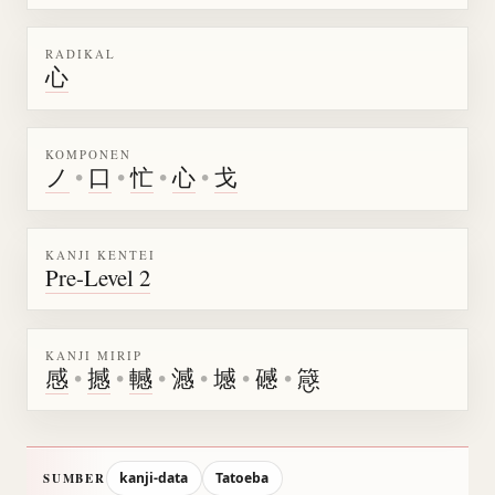
RADIKAL
心
KOMPONEN
ノ
•
口
•
忙
•
心
•
戈
KANJI KENTEI
Pre-Level 2
KANJI MIRIP
感
•
撼
•
轗
•
澸
•
㙳
•
䃭
•
䉞
kanji-data
Tatoeba
SUMBER