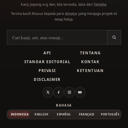
dan, bila tersedia, data dari
Tatoeba
.
Kanji.Jepang.org
Terima kasih khusus kepada para
donatur
yang menjaga proyek ini
tetap hidup.
Cari kanji
API
TENTANG
STANDAR EDITORIAL
KONTAK
PRIVASI
KETENTUAN
DISCLAIMER
X
Facebook
Instagram
YouTube
BAHASA
INDONESIA
ENGLISH
ESPAÑOL
FRANÇAIS
PORTUGUÊS