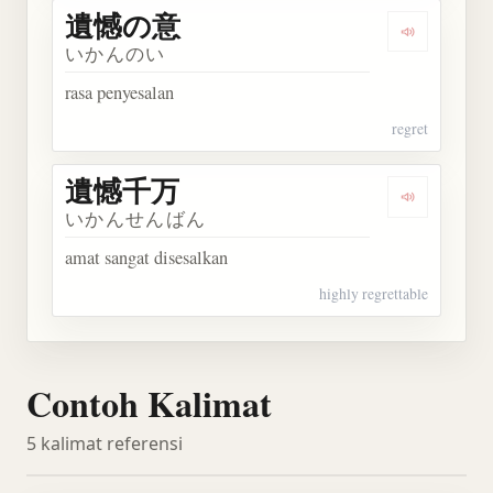
遺憾の意
Dengarkan
いかんのい
rasa penyesalan
regret
遺憾千万
Dengarkan
いかんせんばん
amat sangat disesalkan
highly regrettable
Contoh Kalimat
5 kalimat referensi