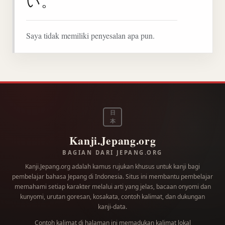
い。
Saya tidak memiliki penyesalan apa pun.
日
本
Kanji.Jepang.org
BAGIAN DARI JEPANG.ORG
Kanji.Jepang.org adalah kamus rujukan khusus untuk kanji bagi
pembelajar bahasa Jepang di Indonesia. Situs ini membantu pembelajar
memahami setiap karakter melalui arti yang jelas, bacaan onyomi dan
kunyomi, urutan goresan, kosakata, contoh kalimat, dan dukungan
kanji-data.
Contoh kalimat di halaman ini memadukan kalimat lokal