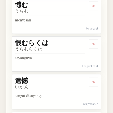
憾む
Dengarkan 
うらむ
menyesali
to regret
恨むらくは
Dengarka
うらむらくは
sayangnya
I regret that
遺憾
Dengarkan 
いかん
sangat disayangkan
regrettable