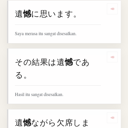
憾
遺
に思います。
Denga
Saya merasa itu sangat disesalkan.
憾
その結果は遺
であ
Denga
る。
Hasil itu sangat disesalkan.
憾
遺
ながら欠席しま
Denga