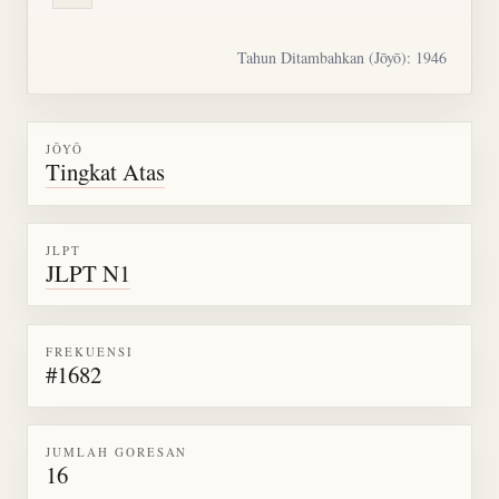
Tahun Ditambahkan (Jōyō): 1946
JŌYŌ
Tingkat Atas
JLPT
JLPT N1
FREKUENSI
#1682
JUMLAH GORESAN
16