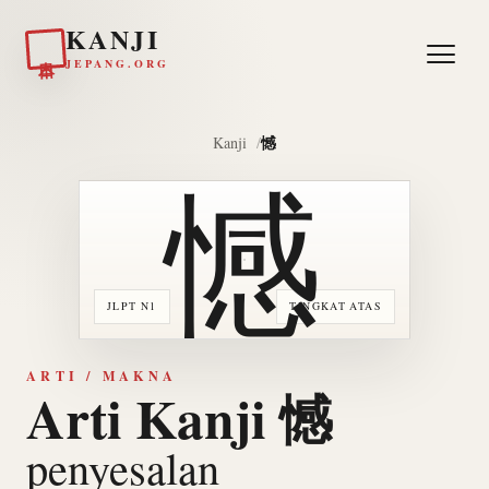
KANJI
日本
JEPANG.ORG
憾
Kanji
憾
JLPT N1
TINGKAT ATAS
ARTI / MAKNA
Arti Kanji 憾
penyesalan