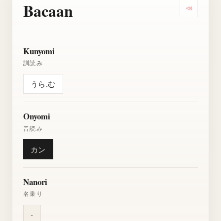
Bacaan
Dengarkan
Kunyomi
訓読み
うら.む
Onyomi
音読み
カン
Nanori
名乗り
-