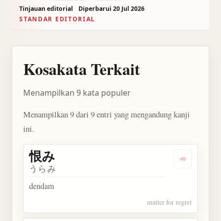
Tinjauan editorial
Diperbarui 20 Jul 2026
STANDAR EDITORIAL
Kosakata Terkait
Menampilkan 9 kata populer
Menampilkan 9 dari 9 entri yang mengandung kanji
ini.
恨み
Dengarkan 
うらみ
dendam
matter for regret