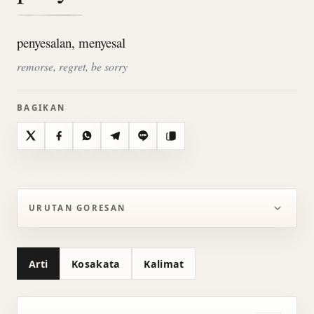
penyesalan, menyesal
remorse, regret, be sorry
BAGIKAN
X
Facebook
WhatsApp
Telegram
Line
Salin
URUTAN GORESAN
Arti
Kosakata
Kalimat