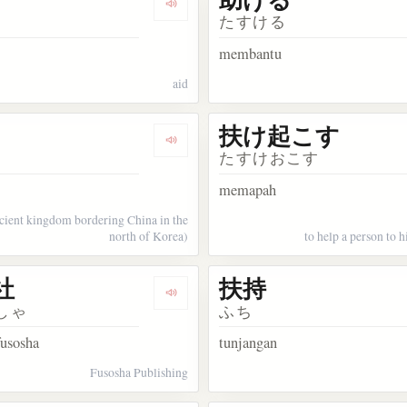
kata 扶養
Dengarkan kosakata 扶助
たすける
membantu
aid
扶け起こす
kata 助く
Dengarkan kosakata 夫余
たすけおこす
memapah
cient kingdom bordering China in the
north of Korea)
to help a person to h
社
扶持
kata 扶桑教
Dengarkan kosakata 扶桑社
しゃ
ふち
fusosha
tunjangan
Fusosha Publishing