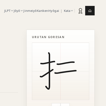
|
JLPT
Jōyō
Jinmeiyō
Kanken
Hyōgai
Kata
Statistik latihan
Jepang.or
URUTAN GORESAN