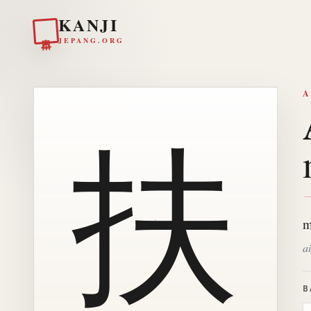
KANJI
日本
JEPANG.ORG
A
扶
m
ai
B