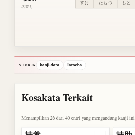
すけ
たもつ
もと
名乗り
kanji-data
Tatoeba
SUMBER
Kosakata Terkait
Menampilkan 26 dari 40 entri yang mengandung kanji ini
扶養
扶助