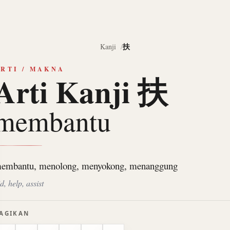
扶
Kanji
RTI / MAKNA
Arti Kanji 扶
membantu
embantu, menolong, menyokong, menanggung
d, help, assist
AGIKAN