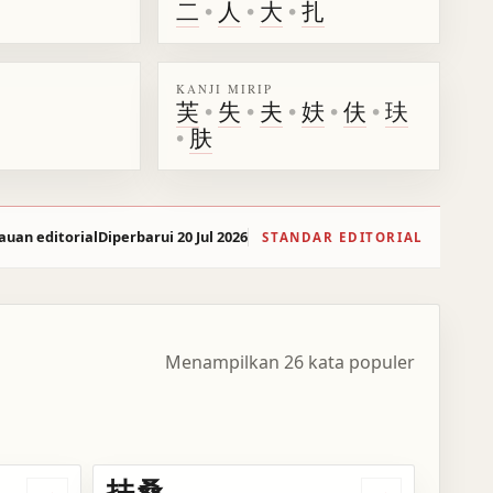
二
•
人
•
大
•
扎
KANJI MIRIP
芙
•
失
•
夫
•
妋
•
伕
•
玞
•
肤
auan editorial
Diperbarui 20 Jul 2026
STANDAR EDITORIAL
Menampilkan 26 kata populer
扶桑