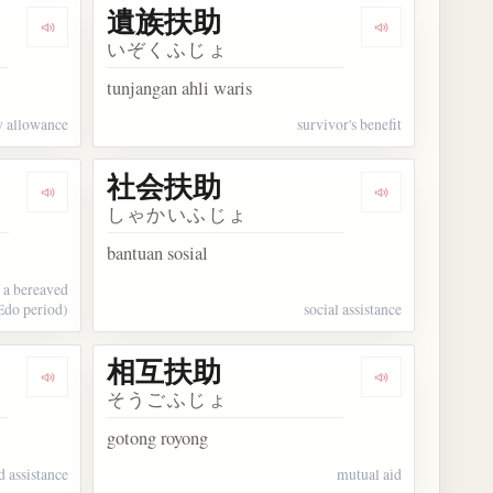
遺族扶助
Dengarkan kosakata あてがい扶持
Dengarkan ko
いぞくふじょ
tunjangan ahli waris
y allowance
survivor's benefit
社会扶助
Dengarkan kosakata 捨扶持
Dengarkan ko
しゃかいふじょ
bantuan sosial
f a bereaved
Edo period)
social assistance
相互扶助
Dengarkan kosakata 生活扶助
Dengarkan ko
そうごふじょ
gotong royong
d assistance
mutual aid