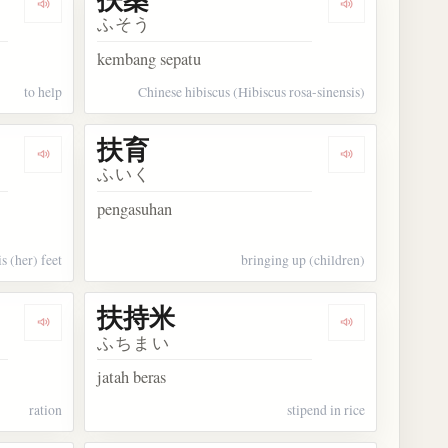
Dengarkan kosakata 助ける
Dengarkan kos
ふそう
kembang sepatu
to help
Chinese hibiscus (Hibiscus rosa-sinensis)
扶育
Dengarkan kosakata 扶け起こす
Dengarkan kos
ふいく
pengasuhan
is (her) feet
bringing up (children)
扶持米
Dengarkan kosakata 扶持
Dengarkan ko
ふちまい
jatah beras
ration
stipend in rice