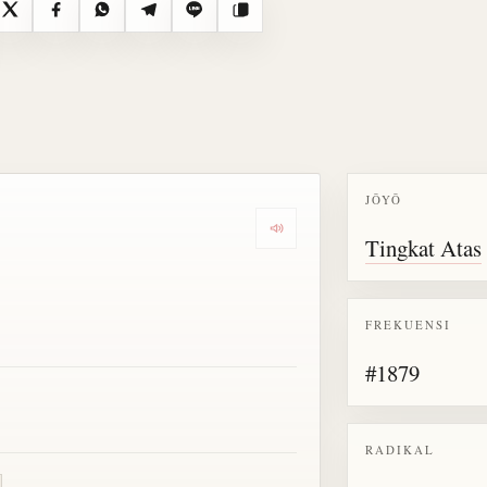
X
Facebook
WhatsApp
Telegram
Line
Salin
JŌYŌ
Dengarkan semua bacaan untu
Tingkat Atas
FREKUENSI
#1879
RADIKAL