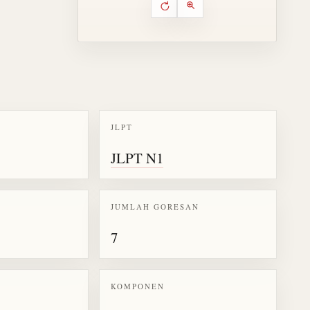
Putar ulang animasi
Kontrol animasi urutan goresa
Perbesar animasi
JLPT
k kanji 扶
JLPT N1
JUMLAH GORESAN
7
KOMPONEN