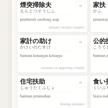
煙突掃除夫
家扶
Dengarkan kos
えんとつそうじふ
かふ
pembersih cerobong asap
penatala
chimney sweeper (cleaner)
家計の助け
公的
Dengarkan kos
かけいのたすけ
こうて
bantuan keuangan keluarga
bantuan 
assistance in supporting a family
住宅扶助
食い
Dengarkan kos
じゅうたくふじょ
くいぶ
bantuan perumahan
biaya ma
housing assistance