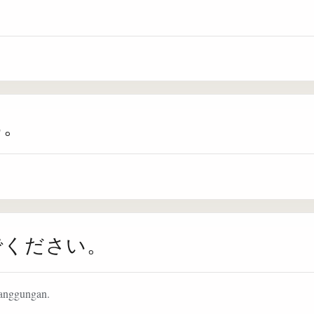
。
る。
でください。
tanggungan.