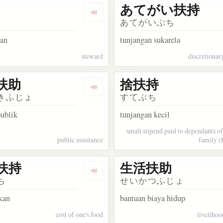
あてがい扶持
akata 煙突掃除夫
Dengarkan kosakata 家扶
あてがいぶち
yan
tunjangan sukarela
steward
discretionar
扶助
捨扶持
akata 家計の助け
Dengarkan kosakata 公的扶助
きふじょ
すてぶち
publik
tunjangan kecil
small stipend paid to dependants o
public assistance
family (
扶持
生活扶助
akata 住宅扶助
Dengarkan kosakata 食い扶持
ち
せいかつふじょ
kan
bantuan biaya hidup
cost of one's food
livelihoo