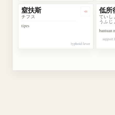
窒扶斯
低所
Dengarkan kosa
チフス
ていし
うふじ
tipes
bantuan 
support 
typhoid fever