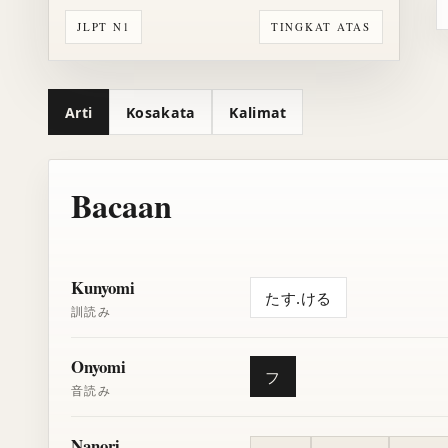
JLPT N1
TINGKAT ATAS
Arti
Kosakata
Kalimat
Bacaan
Kunyomi
たす.ける
訓読み
Onyomi
フ
音読み
Nanori