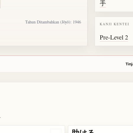
手
Tahun Ditambahkan (Jōyō): 1946
KANJI KENTEI
Pre-Level 2
Tinj
.
助ける