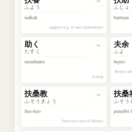
Dengarkan kosa
ふよう
ふじょ
nafkah
bantuan
support (e.g. of one's dependents)
助く
夫余
Dengarkan kosa
たすく
ふよ
membantu
buyeo
Buyeo (an
to help
扶桑教
扶桑
Dengarkan kosa
ふそうきょう
ふそう
fuso-kyo
penerbit 
Fuso-kyo (sect of Shinto)