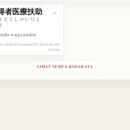
得者医療扶助
kata 窒扶斯
Dengarkan kosakata 低所得者医療扶助
ょとくしゃいりょ
ょ
medis warga miskin
for medical treatment for those on low
income
LIHAT SEMUA KOSAKATA