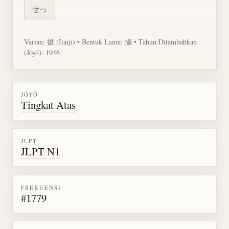
せっ
Varian: 摄 (Itaiji) • Bentuk Lama: 攝 • Tahun Ditambahkan
(Jōyō): 1946
JŌYŌ
Tingkat Atas
JLPT
JLPT N1
FREKUENSI
#1779