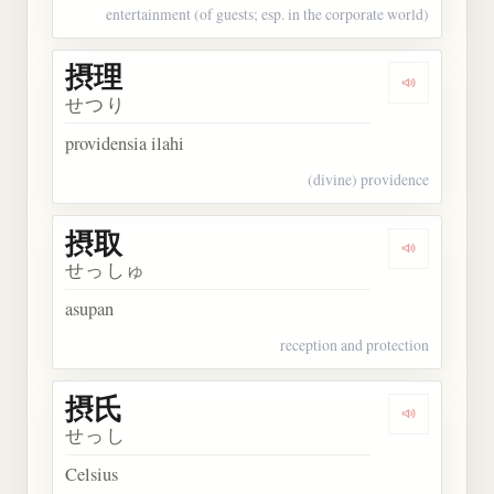
entertainment (of guests; esp. in the corporate world)
摂理
Dengarkan 
せつり
providensia ilahi
(divine) providence
摂取
Dengarkan 
せっしゅ
asupan
reception and protection
摂氏
Dengarkan 
せっし
Celsius