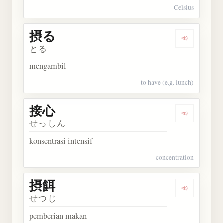
Celsius
摂る
Dengarkan 
とる
mengambil
to have (e.g. lunch)
接心
Dengarkan 
せっしん
konsentrasi intensif
concentration
摂餌
Dengarkan 
せつじ
pemberian makan