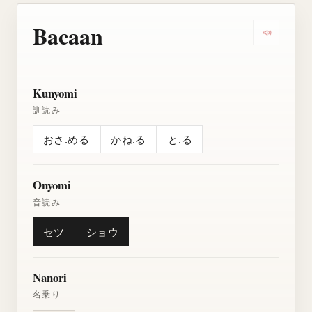
Bacaan
Dengarkan
Kunyomi
訓読み
おさ.める
かね.る
と.る
Onyomi
音読み
セツ
ショウ
Nanori
名乗り