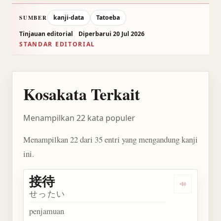
kanji-data
Tatoeba
SUMBER
Tinjauan editorial
Diperbarui 20 Jul 2026
STANDAR EDITORIAL
Kosakata Terkait
Menampilkan 22 kata populer
Menampilkan 22 dari 35 entri yang mengandung kanji
ini.
接待
Dengarkan 
せったい
penjamuan