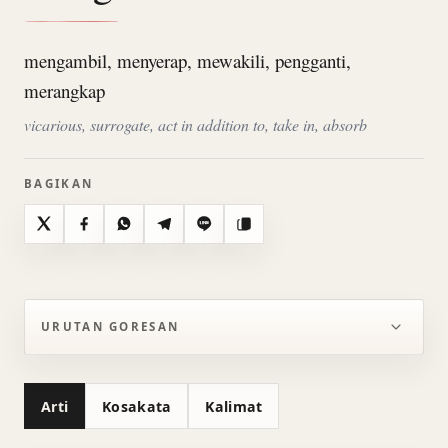
mengambil, menyerap, mewakili, pengganti,
merangkap
vicarious, surrogate, act in addition to, take in, absorb
BAGIKAN
X
Facebook
WhatsApp
Telegram
Line
Salin
URUTAN GORESAN
Arti
Kosakata
Kalimat