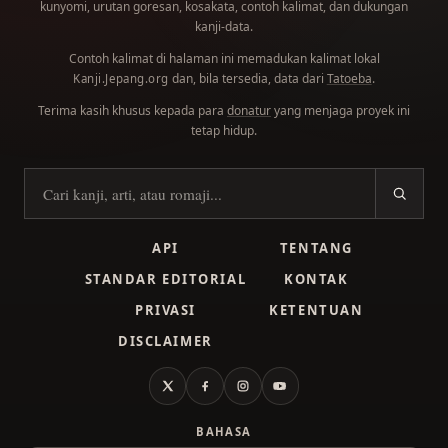
kunyomi, urutan goresan, kosakata, contoh kalimat, dan dukungan
kanji-data.
Contoh kalimat di halaman ini memadukan kalimat lokal
dan, bila tersedia, data dari
Tatoeba
.
Kanji.Jepang.org
Terima kasih khusus kepada para
donatur
yang menjaga proyek ini
tetap hidup.
Cari kanji
API
TENTANG
STANDAR EDITORIAL
KONTAK
PRIVASI
KETENTUAN
DISCLAIMER
X
Facebook
Instagram
YouTube
BAHASA