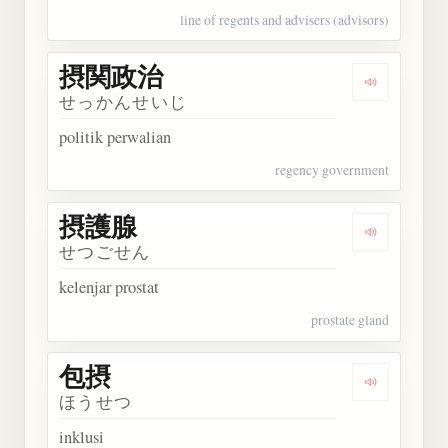
line of regents and advisers (advisors)
摂関政治
Dengarkan
せっかんせいじ
politik perwalian
regency government
摂護腺
Dengarkan
せつごせん
kelenjar prostat
prostate gland
包摂
Dengarkan 
ほうせつ
inklusi