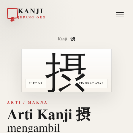
KANJI
日本
JEPANG.ORG
摂
Kanji
摂
JLPT N1
TINGKAT ATAS
ARTI / MAKNA
Arti Kanji 摂
mengambil