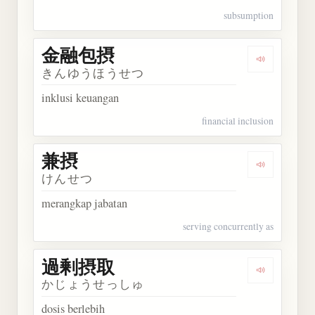
subsumption
金融包摂
Dengarkan
きんゆうほうせつ
inklusi keuangan
financial inclusion
兼摂
Dengarkan 
けんせつ
merangkap jabatan
serving concurrently as
過剰摂取
Dengarkan
かじょうせっしゅ
dosis berlebih