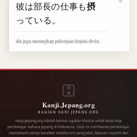
摂
彼は部長の仕事も
Denga
っている。
dia juga merangkap pekerjaan kepala divisi.
日
本
Kanji.Jepang.org
BAGIAN DARI JEPANG.ORG
Kanji.Jepang.org adalah kamus rujukan khusus untuk kanji bagi
pembelajar bahasa Jepang di Indonesia. Situs ini membantu pembelajar
memahami setiap karakter melalui arti yang jelas, bacaan onyomi dan