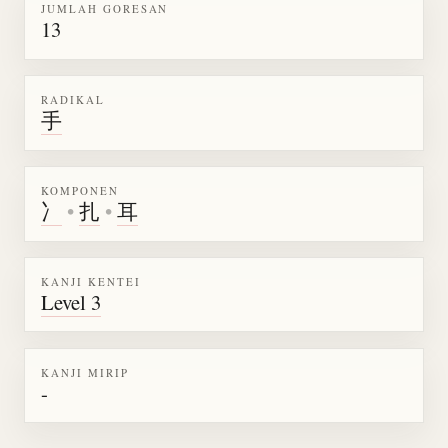
JUMLAH GORESAN
13
RADIKAL
手
KOMPONEN
冫
•
扎
•
耳
KANJI KENTEI
Level 3
KANJI MIRIP
-