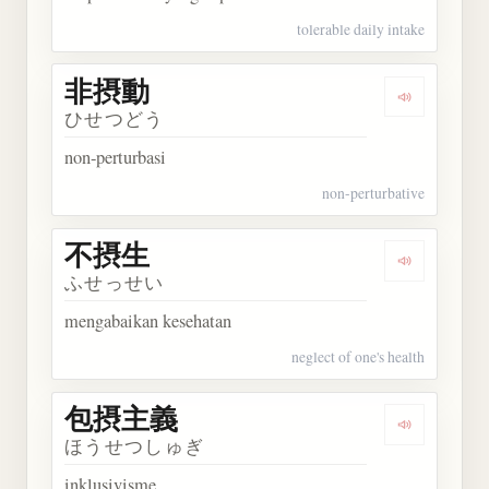
tolerable daily intake
非摂動
Dengarkan
ひせつどう
non-perturbasi
non-perturbative
不摂生
Dengarkan
ふせっせい
mengabaikan kesehatan
neglect of one's health
包摂主義
Dengarkan
ほうせつしゅぎ
inklusivisme