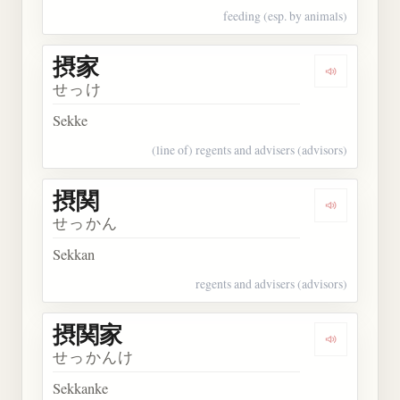
feeding (esp. by animals)
摂家
Dengarkan 
せっけ
Sekke
(line of) regents and advisers (advisors)
摂関
Dengarkan 
せっかん
Sekkan
regents and advisers (advisors)
摂関家
Dengarkan
せっかんけ
Sekkanke