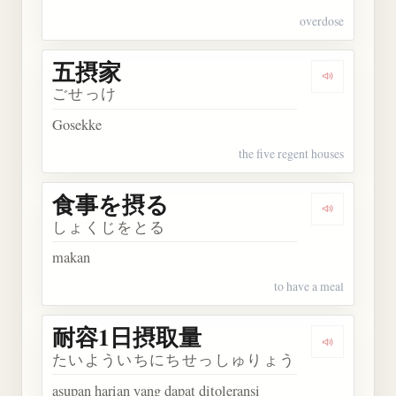
overdose
五摂家
Dengarkan
ごせっけ
Gosekke
the five regent houses
食事を摂る
Dengarka
しょくじをとる
makan
to have a meal
耐容1日摂取量
Dengarka
たいよういちにちせっしゅりょう
asupan harian yang dapat ditoleransi