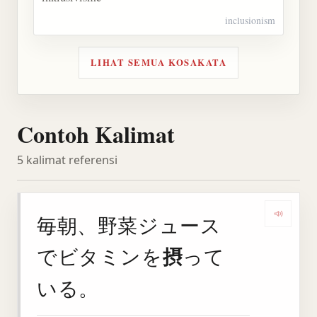
inclusionism
LIHAT SEMUA KOSAKATA
Contoh Kalimat
5 kalimat referensi
毎朝、野菜ジュース
Deng
摂
でビタミンを
って
いる。