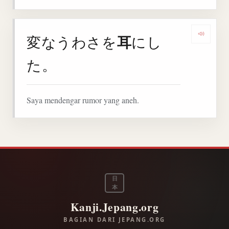
耳
変なうわさを
にし
Denga
た。
Saya mendengar rumor yang aneh.
日
本
Kanji.Jepang.org
BAGIAN DARI JEPANG.ORG