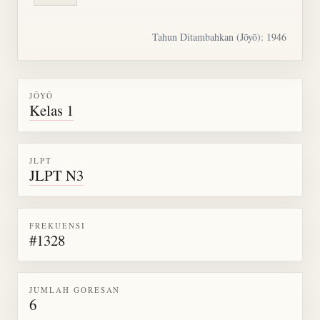
Tahun Ditambahkan (Jōyō): 1946
JŌYŌ
Kelas 1
JLPT
JLPT N3
FREKUENSI
#1328
JUMLAH GORESAN
6