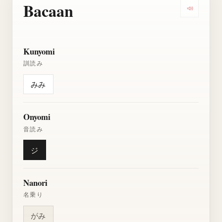
Bacaan
Dengarkan
Kunyomi
訓読み
みみ
Onyomi
音読み
ジ
Nanori
名乗り
がみ