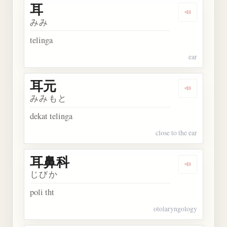
耳
Dengarkan 
みみ
telinga
ear
耳元
Dengarkan 
みみもと
dekat telinga
close to the ear
耳鼻科
Dengarkan
じびか
poli tht
otolaryngology