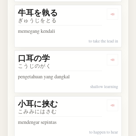
牛耳を執る
Dengarka
ぎゅうじをとる
memegang kendali
to take the lead in
口耳の学
Dengarkan
こうじのがく
pengetahuan yang dangkal
shallow learning
小耳に挟む
Dengarka
こみみにはさむ
mendengar sepintas
to happen to hear