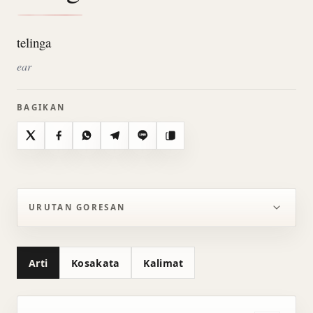
telinga
ear
BAGIKAN
X
Facebook
WhatsApp
Telegram
Line
Salin
URUTAN GORESAN
Arti
Kosakata
Kalimat