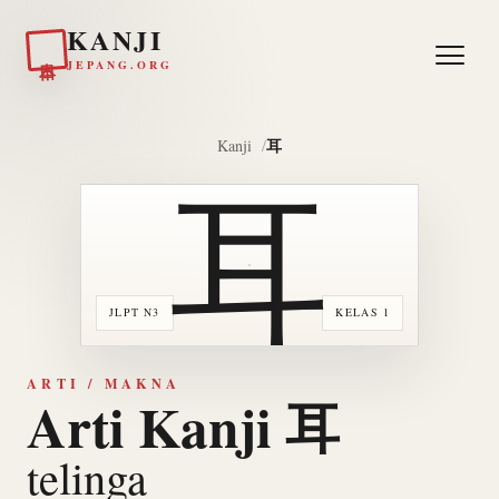
KANJI
日本
JEPANG.ORG
耳
Kanji
耳
JLPT N3
KELAS 1
ARTI / MAKNA
Arti Kanji 耳
telinga