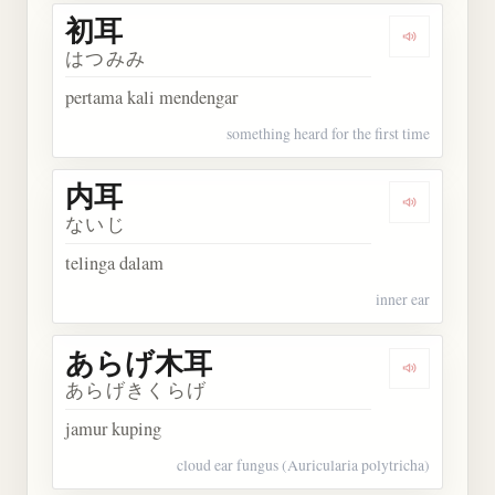
初耳
Dengarkan 
はつみみ
pertama kali mendengar
something heard for the first time
内耳
Dengarkan 
ないじ
telinga dalam
inner ear
あらげ木耳
Dengarka
あらげきくらげ
jamur kuping
cloud ear fungus (Auricularia polytricha)