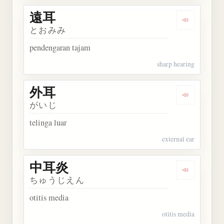
遠耳
Dengarkan 
とおみみ
pendengaran tajam
sharp hearing
外耳
Dengarkan 
がいじ
telinga luar
external ear
中耳炎
Dengarkan
ちゅうじえん
otitis media
otitis media