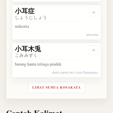
小耳症
Dengarkan
しょうじしょう
mikrotia
microtia
小耳木兎
Dengarkan
こみみずく
burung hantu telinga pendek
short-eared owl (Asio flammeus)
LIHAT SEMUA KOSAKATA
Contoh Kalimat