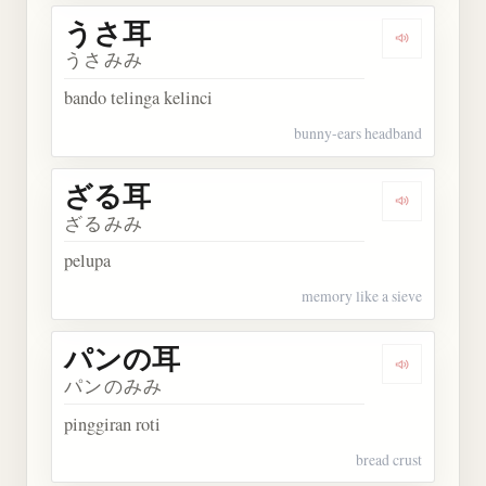
うさ耳
Dengarkan
うさみみ
bando telinga kelinci
bunny-ears headband
ざる耳
Dengarkan
ざるみみ
pelupa
memory like a sieve
パンの耳
Dengarkan
パンのみみ
pinggiran roti
bread crust