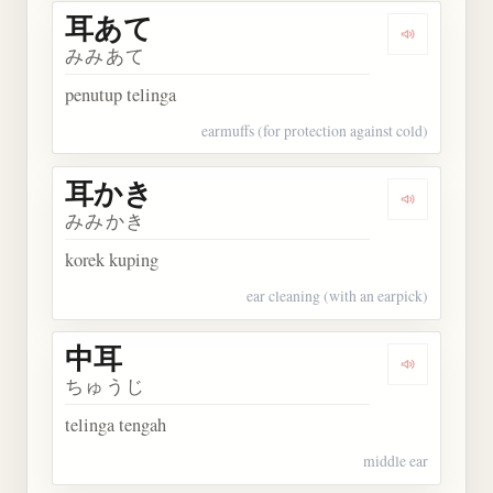
耳あて
Dengarkan
みみあて
penutup telinga
earmuffs (for protection against cold)
耳かき
Dengarkan
みみかき
korek kuping
ear cleaning (with an earpick)
中耳
Dengarkan 
ちゅうじ
telinga tengah
middle ear