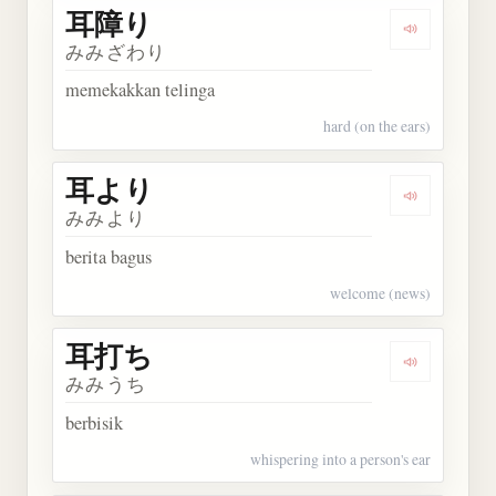
耳障り
Dengarkan
みみざわり
memekakkan telinga
hard (on the ears)
耳より
Dengarkan
みみより
berita bagus
welcome (news)
耳打ち
Dengarkan
みみうち
berbisik
whispering into a person's ear