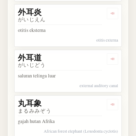
外耳炎
Dengarkan
がいじえん
otitis eksterna
otitis externa
外耳道
Dengarkan
がいじどう
saluran telinga luar
external auditory canal
丸耳象
Dengarkan
まるみみぞう
gajah hutan Afrika
African forest elephant (Loxodonta cyclotis)