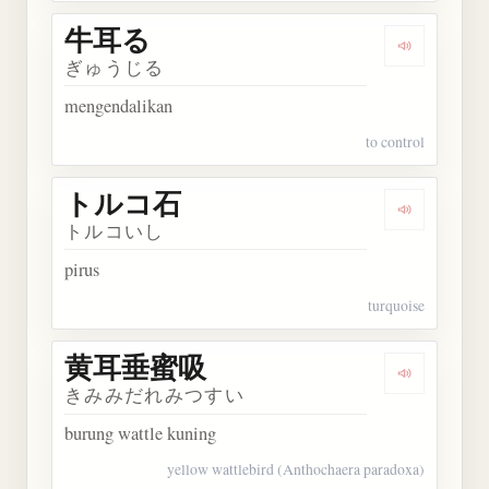
牛耳る
Dengarkan
ぎゅうじる
mengendalikan
to control
トルコ石
Dengarkan
トルコいし
pirus
turquoise
黄耳垂蜜吸
Dengarka
きみみだれみつすい
burung wattle kuning
yellow wattlebird (Anthochaera paradoxa)