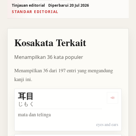
Tinjauan editorial
Diperbarui 20 Jul 2026
STANDAR EDITORIAL
Kosakata Terkait
Menampilkan 36 kata populer
Menampilkan 36 dari 197 entri yang mengandung
kanji ini.
耳目
Dengarkan 
じもく
mata dan telinga
eyes and ears