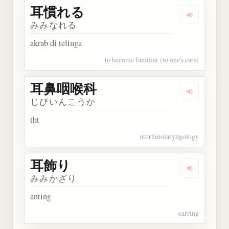
耳慣れる
Dengarkan
みみなれる
akrab di telinga
to become familiar (to one's ears)
耳鼻咽喉科
Dengarka
じびいんこうか
tht
otorhinolaryngology
耳飾り
Dengarkan
みみかざり
anting
earring