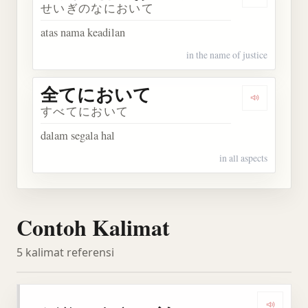
Dengarka
せいぎのなにおいて
atas nama keadilan
in the name of justice
全てにおいて
Dengarka
すべてにおいて
dalam segala hal
in all aspects
Contoh Kalimat
5 kalimat referensi