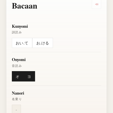
Bacaan
Dengarkan
Kunyomi
訓読み
おい.て
お.ける
Onyomi
音読み
オ
ヨ
Nanori
名乗り
-