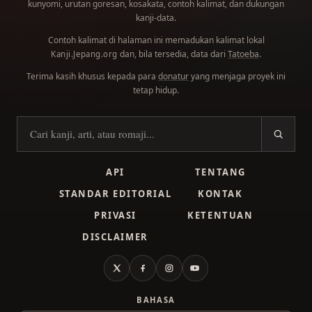
kunyomi, urutan goresan, kosakata, contoh kalimat, dan dukungan
kanji-data.
Contoh kalimat di halaman ini memadukan kalimat lokal
dan, bila tersedia, data dari
Tatoeba
.
Kanji.Jepang.org
Terima kasih khusus kepada para
donatur
yang menjaga proyek ini
tetap hidup.
Cari kanji
API
TENTANG
STANDAR EDITORIAL
KONTAK
PRIVASI
KETENTUAN
DISCLAIMER
X
Facebook
Instagram
YouTube
BAHASA