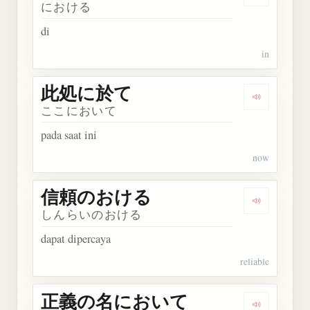
Dengarkan
における
di
in
此処に於て
Dengarka
ここにおいて
pada saat ini
now
信頼のおける
Dengarka
しんらいのおける
dapat dipercaya
reliable
正義の名において