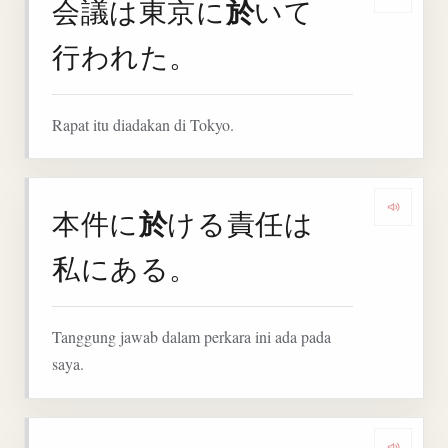
於
会議は東京に
いて
Denga
行われた。
Rapat itu diadakan di Tokyo.
於
本件に
ける責任は
Denga
私にある。
Tanggung jawab dalam perkara ini ada pada
saya.