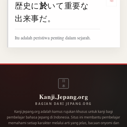
於
歴史に
いて重要な
Denga
出来事だ。
Itu adalah peristiwa penting dalam sejarah.
日
本
Kanji.Jepang.org
BAGIAN DARI JEPANG.ORG
Kanji.Jepang.org adalah kamus rujukan khusus untuk kanji bagi
pembelajar bahasa Jepang di Indonesia. Situs ini membantu pembelajar
memahami setiap karakter melalui arti yang jelas, bacaan onyomi dan