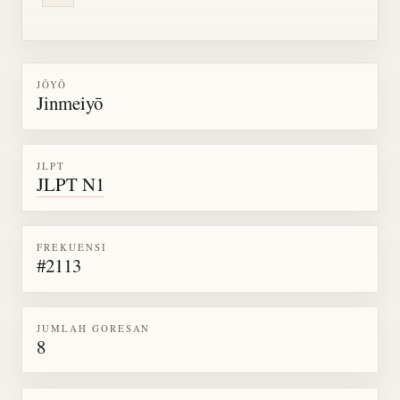
JŌYŌ
Jinmeiyō
JLPT
JLPT N1
FREKUENSI
#2113
JUMLAH GORESAN
8