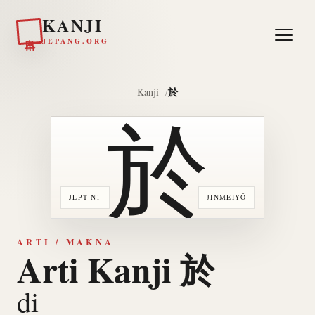
KANJI
日本
JEPANG.ORG
於
Kanji
於
JLPT N1
JINMEIYŌ
ARTI / MAKNA
Arti Kanji 於
di