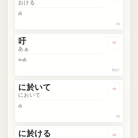
おける
di
in
吁
Dengarkan 
あぁ
wah
hey!
に於いて
Dengarkan
において
di
in
に於ける