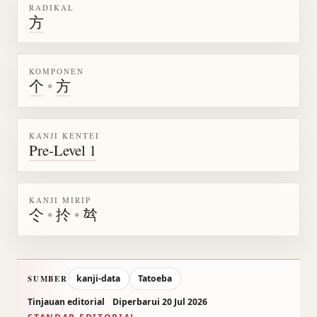
RADIKAL
方
KOMPONEN
个
•
方
KANJI KENTEI
Pre-Level 1
KANJI MIRIP
仒
•
扵
•
㫇
kanji-data
Tatoeba
SUMBER
Tinjauan editorial
Diperbarui 20 Jul 2026