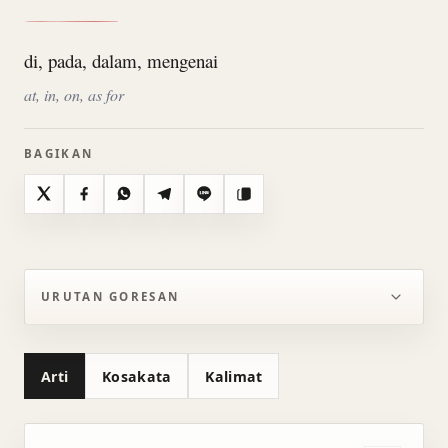
di, pada, dalam, mengenai
at, in, on, as for
BAGIKAN
X
Facebook
WhatsApp
Telegram
Line
Salin
URUTAN GORESAN
Arti
Kosakata
Kalimat