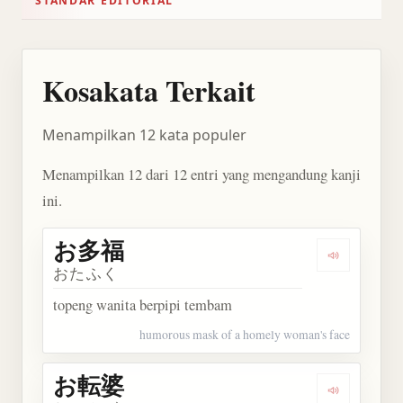
STANDAR EDITORIAL
Kosakata Terkait
Menampilkan 12 kata populer
Menampilkan 12 dari 12 entri yang mengandung kanji
ini.
お多福
Dengarkan
おたふく
topeng wanita berpipi tembam
humorous mask of a homely woman's face
お転婆
Dengarkan