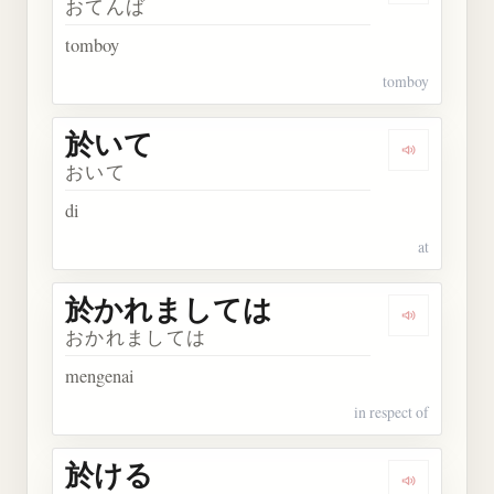
おてんば
tomboy
tomboy
於いて
Dengarkan
おいて
di
at
於かれましては
Dengarka
おかれましては
mengenai
in respect of
於ける
Dengarkan