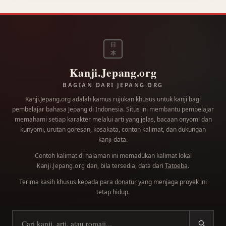
日
本
Kanji.Jepang.org
BAGIAN DARI JEPANG.ORG
Kanji.Jepang.org adalah kamus rujukan khusus untuk kanji bagi
pembelajar bahasa Jepang di Indonesia. Situs ini membantu pembelajar
memahami setiap karakter melalui arti yang jelas, bacaan onyomi dan
kunyomi, urutan goresan, kosakata, contoh kalimat, dan dukungan
kanji-data.
Contoh kalimat di halaman ini memadukan kalimat lokal
dan, bila tersedia, data dari
Tatoeba
.
Kanji.Jepang.org
Terima kasih khusus kepada para
donatur
yang menjaga proyek ini
tetap hidup.