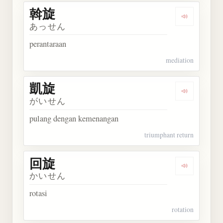
斡旋
Dengarkan 
あっせん
perantaraan
mediation
凱旋
Dengarkan 
がいせん
pulang dengan kemenangan
triumphant return
回旋
Dengarkan 
かいせん
rotasi
rotation