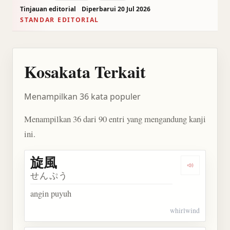
Tinjauan editorial
Diperbarui 20 Jul 2026
STANDAR EDITORIAL
Kosakata Terkait
Menampilkan 36 kata populer
Menampilkan 36 dari 90 entri yang mengandung kanji
ini.
旋風
Dengarkan 
せんぷう
angin puyuh
whirlwind