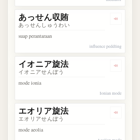
あっせん収賄
Dengarka
あっせんしゅうわい
suap perantaraan
influence peddling
イオニア旋法
Dengarka
イオニアせんぽう
mode ionia
Ionian mode
エオリア旋法
Dengarka
エオリアせんぽう
mode aeolia
Aeolian mode