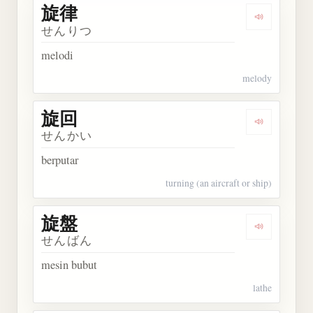
旋律
Dengarkan 
せんりつ
melodi
melody
旋回
Dengarkan 
せんかい
berputar
turning (an aircraft or ship)
旋盤
Dengarkan 
せんばん
mesin bubut
lathe