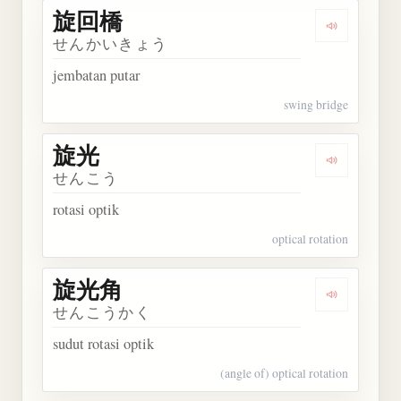
旋回橋
Dengarkan
せんかいきょう
jembatan putar
swing bridge
旋光
Dengarkan 
せんこう
rotasi optik
optical rotation
旋光角
Dengarkan
せんこうかく
sudut rotasi optik
(angle of) optical rotation