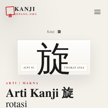
KANJI
日本
JEPANG.ORG
旋
Kanji
旋
JLPT N1
TINGKAT ATAS
ARTI / MAKNA
Arti Kanji 旋
rotasi