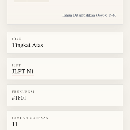
Tahun Ditambahkan (Jōyō): 1946
JŌYŌ
Tingkat Atas
JLPT
JLPT N1
FREKUENSI
#1801
JUMLAH GORESAN
11