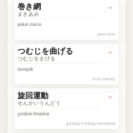
巻き網
Dengarkan
まきあみ
pukat cincin
purse seine
つむじを曲げる
Dengarka
つむじをまげる
merajuk
to be contrary
旋回運動
Dengarkan
せんかいうんどう
gerakan berputar
gyrating (rotating) movement