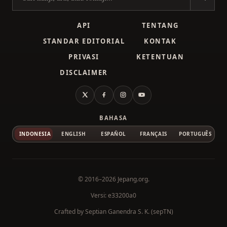
Cari kanji
API
TENTANG
STANDAR EDITORIAL
KONTAK
PRIVASI
KETENTUAN
DISCLAIMER
X
Facebook
Instagram
YouTube
BAHASA
INDONESIA
ENGLISH
ESPAÑOL
FRANÇAIS
PORTUGUÊS
© 2016–2026
Jepang.org
.
Versi: e33200a0
Crafted by
Septian Ganendra S. K. (sepTN)