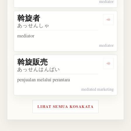
mediator
斡旋者
Dengarkan
あっせんしゃ
mediator
mediator
斡旋販売
Dengarkan
あっせんはんばい
penjualan melalui perantara
mediated marketing
LIHAT SEMUA KOSAKATA