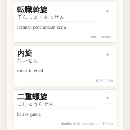
転職斡旋
Dengarkan
てんしょくあっせん
layanan penempatan kerja
outplacement
内旋
Dengarkan 
ないせん
rotasi internal
involution
二重螺旋
Dengarkan
にじゅうらせん
heliks ganda
double helix (structure of DNA)