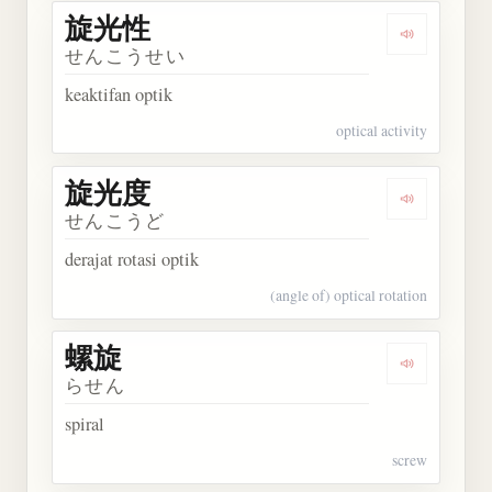
旋光性
Dengarkan
せんこうせい
keaktifan optik
optical activity
旋光度
Dengarkan
せんこうど
derajat rotasi optik
(angle of) optical rotation
螺旋
Dengarkan 
らせん
spiral
screw