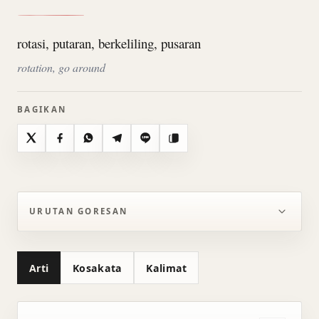
rotasi, putaran, berkeliling, pusaran
rotation, go around
BAGIKAN
X
Facebook
WhatsApp
Telegram
Line
Salin
URUTAN GORESAN
Arti
Kosakata
Kalimat