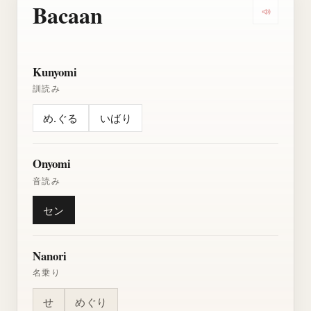
Bacaan
Dengarkan
Kunyomi
訓読み
め.ぐる
いばり
Onyomi
音読み
セン
Nanori
名乗り
せ
めぐり