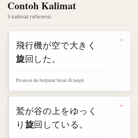
Contoh Kalimat
5 kalimat referensi
飛行機が空で大きく
Denga
旋
回した。
Pesawat itu berputar besar di langit.
鷲が谷の上をゆっく
Denga
旋
り
回している。