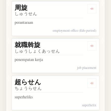
周旋
Dengarkan 
しゅうせん
perantaraan
employment office (Edo period)
就職斡旋
Dengarkan
しゅうしょくあっせん
penempatan kerja
job placement
超らせん
Dengarkan
ちょうらせん
superheliks
superhelix