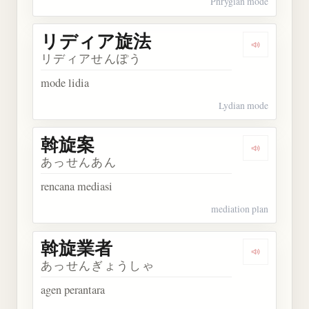
Phrygian mode
リディア旋法
Dengarka
リディアせんぽう
mode lidia
Lydian mode
斡旋案
Dengarkan
あっせんあん
rencana mediasi
mediation plan
斡旋業者
Dengarkan
あっせんぎょうしゃ
agen perantara