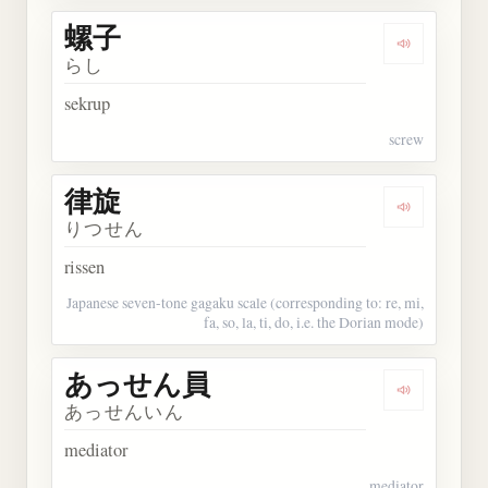
螺子
Dengarkan 
らし
sekrup
screw
律旋
Dengarkan 
りつせん
rissen
Japanese seven-tone gagaku scale (corresponding to: re, mi,
fa, so, la, ti, do, i.e. the Dorian mode)
あっせん員
Dengarka
あっせんいん
mediator
mediator