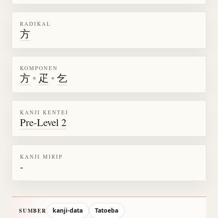
RADIKAL
方
KOMPONEN
方
•
疋
•
乞
KANJI KENTEI
Pre-Level 2
KANJI MIRIP
-
kanji-data
Tatoeba
SUMBER