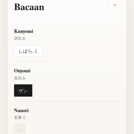
Bacaan
Dengarkan
Kunyomi
訓読み
しばら.く
Onyomi
音読み
ザン
Nanori
名乗り
-