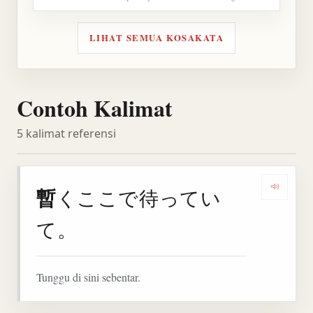
LIHAT SEMUA KOSAKATA
Contoh Kalimat
5 kalimat referensi
暫
くここで待ってい
Denga
て。
Tunggu di sini sebentar.