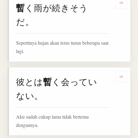
暫
く雨が続きそう
Denga
だ。
Sepertinya hujan akan terus turun beberapa saat
lagi.
暫
彼とは
く会ってい
Denga
ない。
Aku sudah cukup lama tidak bertemu
dengannya.