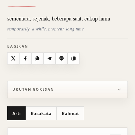
sementara, sejenak, beberapa saat, cukup lama
temporarily, a while, moment, long time
BAGIKAN
X
Facebook
WhatsApp
Telegram
Line
Salin
URUTAN GORESAN
Arti
Kosakata
Kalimat