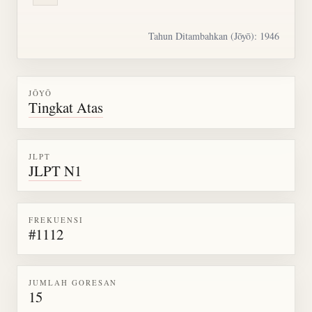
Tahun Ditambahkan (Jōyō): 1946
JŌYŌ
Tingkat Atas
JLPT
JLPT N1
FREKUENSI
#1112
JUMLAH GORESAN
15