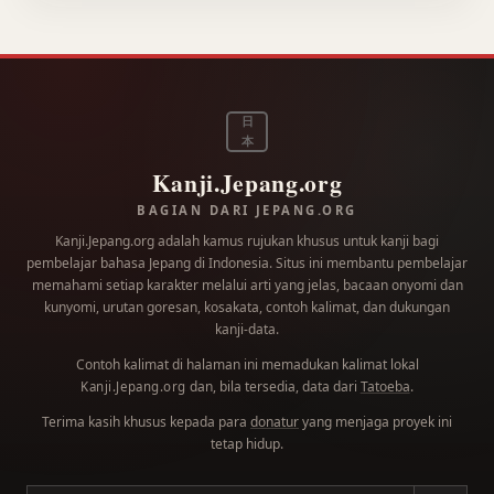
日
本
Kanji.Jepang.org
BAGIAN DARI JEPANG.ORG
Kanji.Jepang.org adalah kamus rujukan khusus untuk kanji bagi
pembelajar bahasa Jepang di Indonesia. Situs ini membantu pembelajar
memahami setiap karakter melalui arti yang jelas, bacaan onyomi dan
kunyomi, urutan goresan, kosakata, contoh kalimat, dan dukungan
kanji-data.
Contoh kalimat di halaman ini memadukan kalimat lokal
dan, bila tersedia, data dari
Tatoeba
.
Kanji.Jepang.org
Terima kasih khusus kepada para
donatur
yang menjaga proyek ini
tetap hidup.