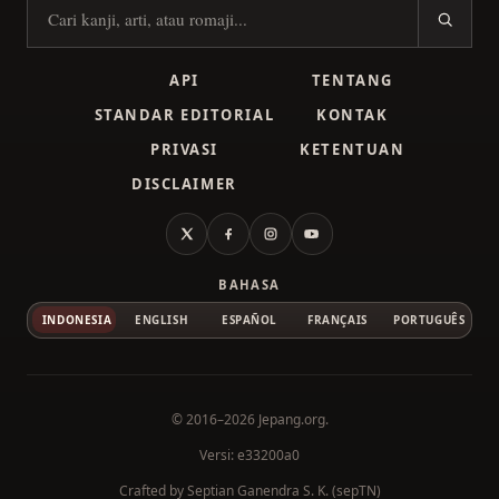
Cari kanji
API
TENTANG
STANDAR EDITORIAL
KONTAK
PRIVASI
KETENTUAN
DISCLAIMER
X
Facebook
Instagram
YouTube
BAHASA
INDONESIA
ENGLISH
ESPAÑOL
FRANÇAIS
PORTUGUÊS
© 2016–2026
Jepang.org
.
Versi: e33200a0
Crafted by
Septian Ganendra S. K. (sepTN)