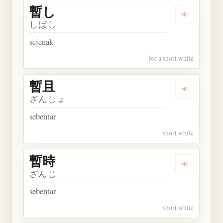
暫し
Dengarkan 
しばし
sejenak
for a short while
暫且
Dengarkan 
ざんしょ
sebentar
short while
暫時
Dengarkan 
ざんじ
sebentar
short while