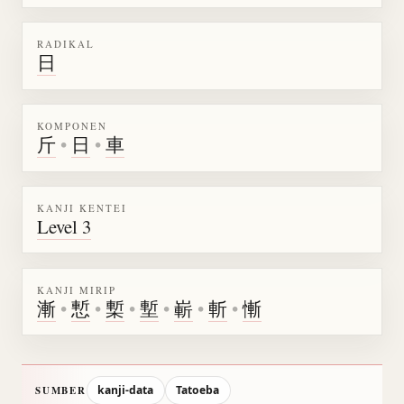
RADIKAL
日
KOMPONEN
斤
•
日
•
車
KANJI KENTEI
Level 3
KANJI MIRIP
漸
•
慙
•
槧
•
塹
•
嶄
•
斬
•
慚
kanji-data
Tatoeba
SUMBER