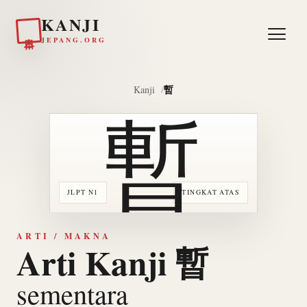
KANJI
日本
JEPANG.ORG
暫
Kanji
暫
JLPT N1
TINGKAT ATAS
ARTI / MAKNA
Arti Kanji 暫
sementara