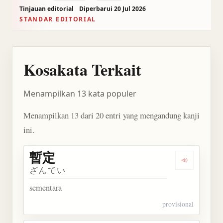
Tinjauan editorial
Diperbarui 20 Jul 2026
STANDAR EDITORIAL
Kosakata Terkait
Menampilkan 13 kata populer
Menampilkan 13 dari 20 entri yang mengandung kanji
ini.
暫定
Dengarkan 
ざんてい
sementara
provisional