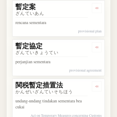
暫定案
Dengarkan
ざんていあん
rencana sementara
provisional plan
暫定協定
Dengarkan
ざんていきょうてい
perjanjian sementara
provisional agreement
関税暫定措置法
Dengarka
かんぜいざんていそちほう
undang-undang tindakan sementara bea
cukai
Act on Temporary Measures concerning Customs