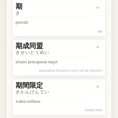
期
Dengarkan 
き
periode
age
期成同盟
Dengarkan
きせいどうめい
aliansi pencapaian target
association formed to carry out an objective
期間限定
Dengarkan
きかんげんてい
waktu terbatas
limited time