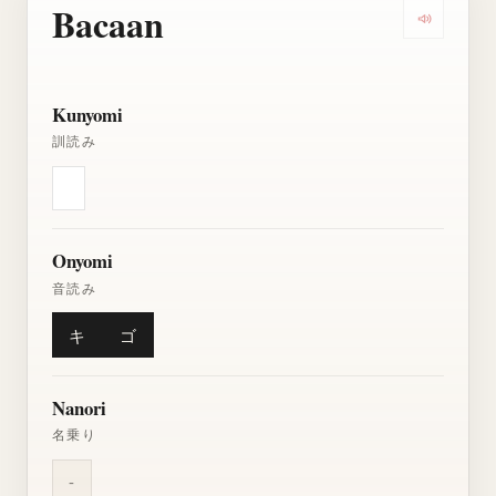
Bacaan
Dengarkan
Kunyomi
訓読み
Onyomi
音読み
キ
ゴ
Nanori
名乗り
-