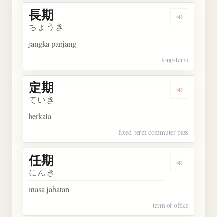
長期
Dengarkan 
ちょうき
jangka panjang
long-term
定期
Dengarkan 
ていき
berkala
fixed-term commuter pass
任期
Dengarkan 
にんき
masa jabatan
term of office