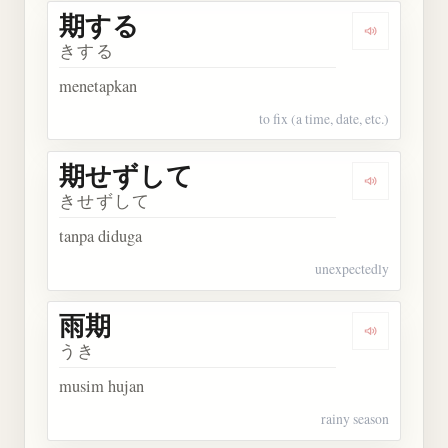
期する
Dengarkan
きする
menetapkan
to fix (a time, date, etc.)
期せずして
Dengarka
きせずして
tanpa diduga
unexpectedly
雨期
Dengarkan 
うき
musim hujan
rainy season