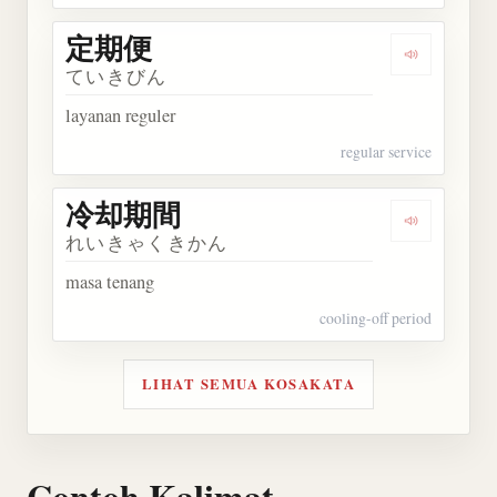
定期便
Dengarkan
ていきびん
layanan reguler
regular service
冷却期間
Dengarkan
れいきゃくきかん
masa tenang
cooling-off period
LIHAT SEMUA KOSAKATA
Contoh Kalimat