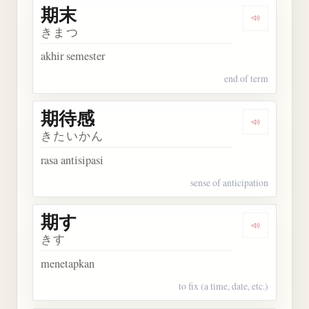
期末
Dengarkan 
きまつ
akhir semester
end of term
期待感
Dengarkan
きたいかん
rasa antisipasi
sense of anticipation
期す
Dengarkan 
きす
menetapkan
to fix (a time, date, etc.)