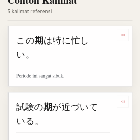
5 kalimat referensi
期
この
は特に忙し
Denga
い。
Periode ini sangat sibuk.
期
試験の
が近づいて
Denga
いる。