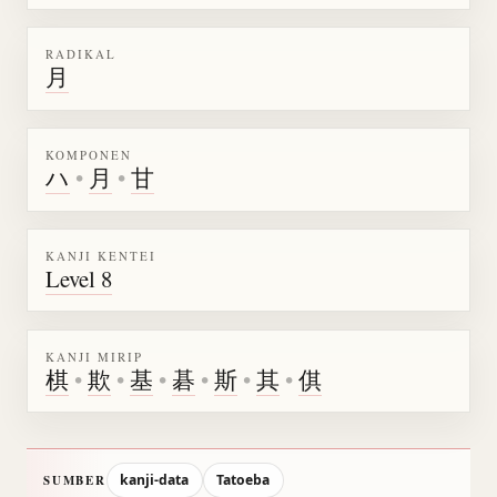
RADIKAL
月
KOMPONEN
ハ
•
月
•
甘
KANJI KENTEI
Level 8
KANJI MIRIP
棋
•
欺
•
基
•
碁
•
斯
•
其
•
倛
kanji-data
Tatoeba
SUMBER