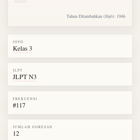
Tahun Ditambahkan (Jōyō): 1946
JŌYŌ
Kelas 3
JLPT
JLPT N3
FREKUENSI
#117
JUMLAH GORESAN
12