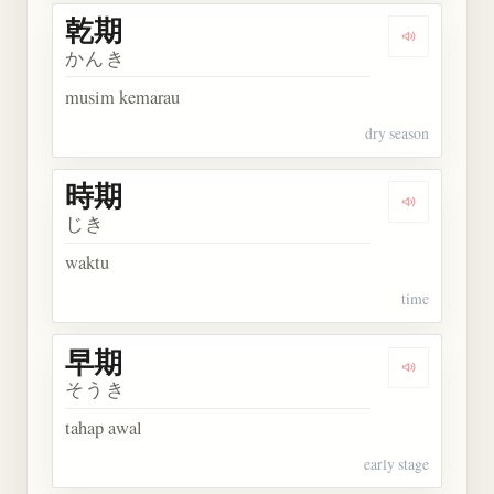
乾期
Dengarkan 
かんき
musim kemarau
dry season
時期
Dengarkan 
じき
waktu
time
早期
Dengarkan 
そうき
tahap awal
early stage