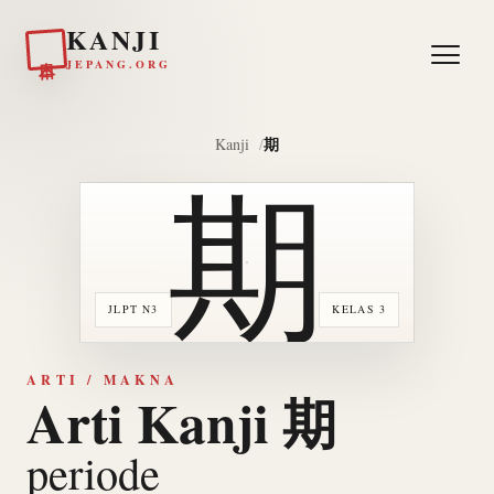
KANJI
日本
JEPANG.ORG
期
Kanji
期
JLPT N3
KELAS 3
ARTI / MAKNA
Arti Kanji 期
periode