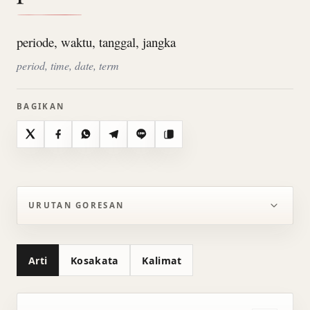
periode, waktu, tanggal, jangka
period, time, date, term
BAGIKAN
X
Facebook
WhatsApp
Telegram
Line
Salin
URUTAN GORESAN
Arti
Kosakata
Kalimat