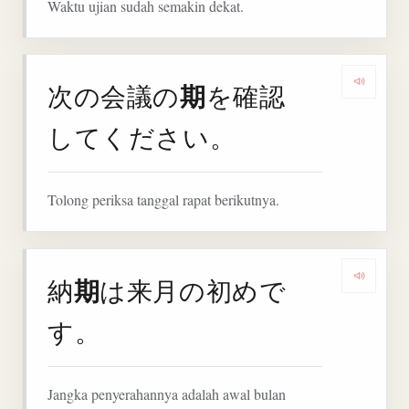
Waktu ujian sudah semakin dekat.
期
次の会議の
を確認
Denga
してください。
Tolong periksa tanggal rapat berikutnya.
期
納
は来月の初めで
Denga
す。
Jangka penyerahannya adalah awal bulan