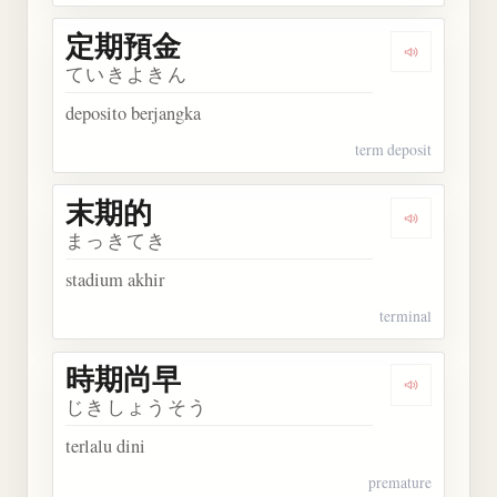
定期預金
Dengarkan
ていきよきん
deposito berjangka
term deposit
末期的
Dengarkan
まっきてき
stadium akhir
terminal
時期尚早
Dengarkan
じきしょうそう
terlalu dini
premature