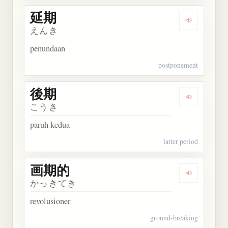
延期
Dengarkan 
えんき
penundaan
postponement
後期
Dengarkan 
こうき
paruh kedua
latter period
画期的
Dengarkan
かっきてき
revolusioner
ground-breaking