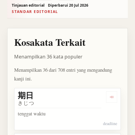
Tinjauan editorial
Diperbarui 20 Jul 2026
STANDAR EDITORIAL
Kosakata Terkait
Menampilkan 36 kata populer
Menampilkan 36 dari 708 entri yang mengandung
kanji ini.
期日
Dengarkan 
きじつ
tenggat waktu
deadline