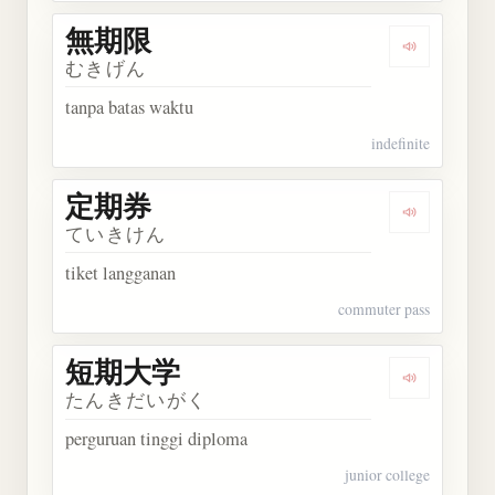
無期限
Dengarkan
むきげん
tanpa batas waktu
indefinite
定期券
Dengarkan
ていきけん
tiket langganan
commuter pass
短期大学
Dengarkan
たんきだいがく
perguruan tinggi diploma
junior college