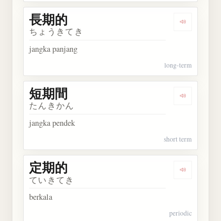
長期的
Dengarkan
ちょうきてき
jangka panjang
long-term
短期間
Dengarkan
たんきかん
jangka pendek
short term
定期的
Dengarkan
ていきてき
berkala
periodic