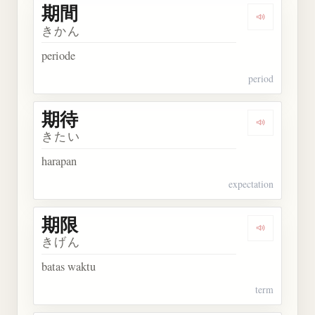
期間
Dengarkan 
きかん
periode
period
期待
Dengarkan 
きたい
harapan
expectation
期限
Dengarkan 
きげん
batas waktu
term