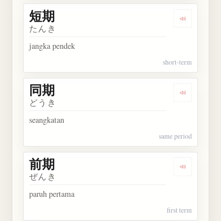
短期
Dengarkan 
たんき
jangka pendek
short-term
同期
Dengarkan 
どうき
seangkatan
same period
前期
Dengarkan 
ぜんき
paruh pertama
first term