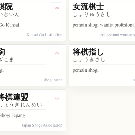
棋院
女流棋士
akata 将棋倒し
Dengarkan kosakata 関西棋院
いきいん
じょりゅうきし
 Go Kansai
pemain shogi wanita profesiona
Kansai Go Institution
professional woman s
駒
将棋指し
akata 将棋を指す
Dengarkan kosakata 将棋駒
ぎこま
しょうぎさし
gi
pemain shogi
shogi piece
s
将棋連盟
akata 日本棋院
Dengarkan kosakata 日本将棋連盟
しょうぎれんめい
 Shogi Jepang
Japan Shogi Association