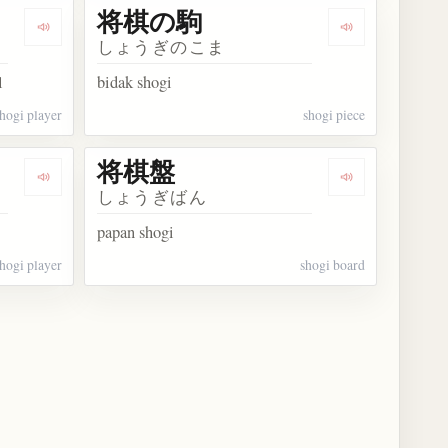
将棋の駒
Dengarkan kosakata 女流棋士
Dengarkan ko
しょうぎのこま
l
bidak shogi
hogi player
shogi piece
将棋盤
Dengarkan kosakata 将棋指し
Dengarkan ko
しょうぎばん
papan shogi
hogi player
shogi board