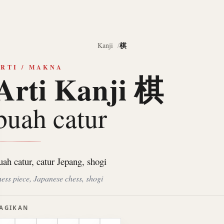
棋
Kanji
RTI / MAKNA
Arti Kanji 棋
buah catur
uah catur, catur Jepang, shogi
hess piece, Japanese chess, shogi
AGIKAN