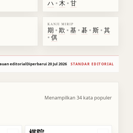
ハ
•
木
•
甘
KANJI MIRIP
期
•
欺
•
基
•
碁
•
斯
•
其
•
倛
auan editorial
Diperbarui 20 Jul 2026
STANDAR EDITORIAL
Menampilkan 34 kata populer
棋院