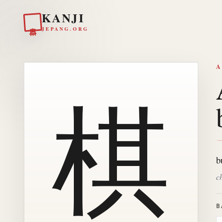
KANJI
日本
JEPANG.ORG
A
棋
b
c
B