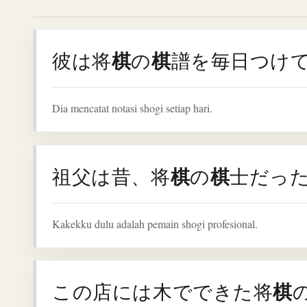
棋
棋
彼は将
の
譜を毎日つけ
Dia mencatat notasi shogi setiap hari.
棋
棋
祖父は昔、将
の
士だっ
Kakekku dulu adalah pemain shogi profesional.
棋
この店には木でできた将