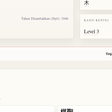
木
Tahun Ditambahkan (Jōyō): 1946
KANJI KENTEI
Level 3
Tinj
.
棋聖