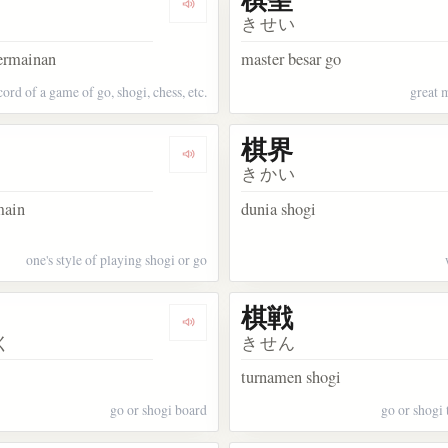
ata 碁
Dengarkan kosakata 棋譜
きせい
permainan
master besar go
cord of a game of go, shogi, chess, etc.
great 
棋界
kata 棋士
Dengarkan kosakata 棋風
きかい
main
dunia shogi
one's style of playing shogi or go
棋戦
kata 棋客
Dengarkan kosakata 棋局
く
きせん
turnamen shogi
go or shogi board
go or shogi