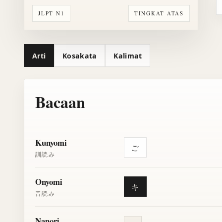
JLPT N1
TINGKAT ATAS
Arti
Kosakata
Kalimat
Bacaan
Kunyomi
ご
訓読み
Onyomi
キ
音読み
Nanori