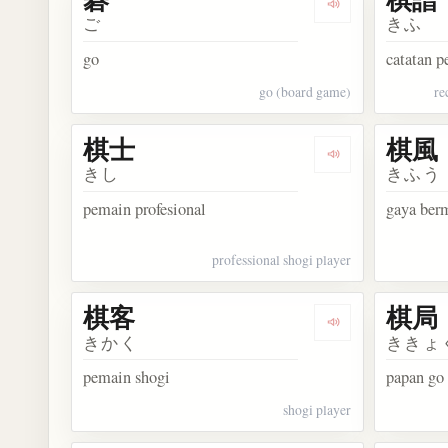
Dengarkan kosak
ご
きふ
go
catatan 
go (board game)
re
棋士
棋風
Dengarkan kosa
きし
きふう
pemain profesional
gaya ber
professional shogi player
棋客
棋局
Dengarkan kosa
きかく
ききょ
pemain shogi
papan go
shogi player