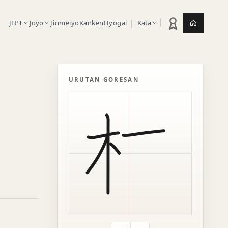
|
JLPT
Jōyō
Jinmeiyō
Kanken
Hyōgai
Kata
Statistik latihan
Jepang.or
URUTAN GORESAN