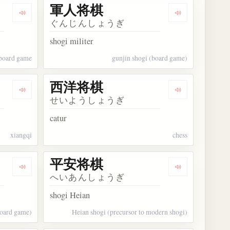
軍人将棋
Dengarkan kosakata 挟み将棋
Dengarkan ko
ぐんじんしょうぎ
shogi militer
 board game
gunjin shogi (board game)
西洋将棋
Dengarkan kosakata 象棋
Dengarkan ko
せいようしょうぎ
catur
xiangqi
chess
平安将棋
Dengarkan kosakata 飛び将棋
Dengarkan ko
へいあんしょうぎ
shogi Heian
oard game)
Heian shogi (precursor to modern shogi)