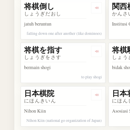
将棋倒し
関西
Dengarkan kos
しょうぎだおし
かんさ
jatuh beruntun
Institusi
falling down one after another (like dominoes)
将棋を指す
将棋
Dengarkan kos
しょうぎをさす
しょう
bermain shogi
bidak sho
to play shogi
日本棋院
日本
Dengarkan kos
にほんきいん
にほん
Nihon Kiin
Asosiasi
Nihon Kiin (national go organization of Japan)