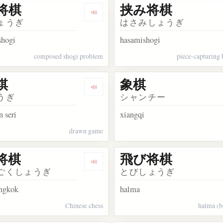
将棋
挟み将棋
kata 将棋
Dengarkan kosakata 詰め将棋
ょうぎ
はさみしょうぎ
shogi
hasamishogi
composed shogi problem
piece-capturing
棋
象棋
akata 行軍将棋
Dengarkan kosakata 持将棋
うぎ
シャンチー
 seri
xiangqi
drawn game
将棋
飛び将棋
akata 大局将棋
Dengarkan kosakata 中国将棋
ごくしょうぎ
とびしょうぎ
ongkok
halma
Chinese chess
halma (b