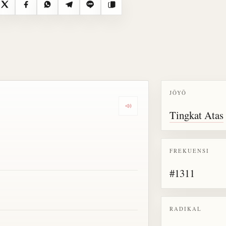
X
Facebook
WhatsApp
Telegram
Line
Salin
JŌYŌ
Dengarkan semua bacaan untu
Tingkat Atas
FREKUENSI
#1311
RADIKAL