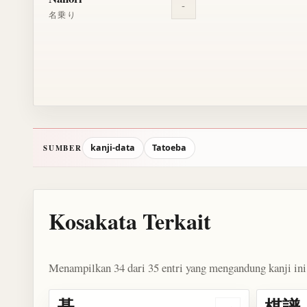
-
名乗り
kanji-data
Tatoeba
SUMBER
Kosakata Terkait
Menampilkan 34 dari 35 entri yang mengandung kanji ini
碁
棋譜