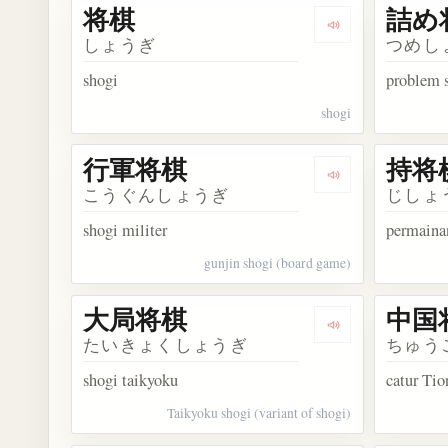
将棋
詰め
Dengarkan kosa
しょうぎ
つめし
shogi
problem 
shogi
行軍将棋
持将
Dengarkan kos
こうぐんしょうぎ
じしょ
shogi militer
permainan
gunjin shogi (board game)
大局将棋
中国
Dengarkan kos
たいきょくしょうぎ
ちゅう
shogi taikyoku
catur Ti
Taikyoku shogi (variant of shogi)