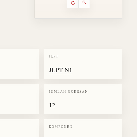
Putar ulang animasi
Kontrol animasi urutan goresa
Perbesar animasi
JLPT
k kanji 棋
JLPT N1
JUMLAH GORESAN
12
KOMPONEN