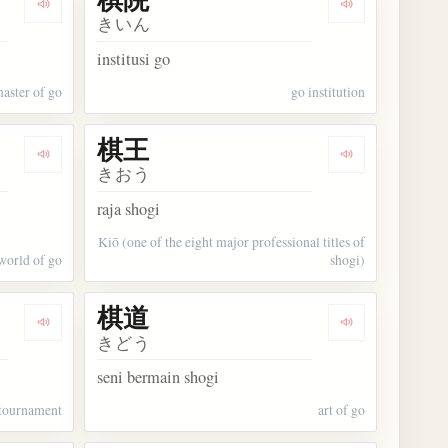
Dengarkan kosakata 棋聖
Dengarkan kos
きいん
institusi go
master of go
go institution
棋王
Dengarkan kosakata 棋界
Dengarkan kos
きおう
raja shogi
Kiō (one of the eight major professional titles of
world of go
shogi)
棋道
Dengarkan kosakata 棋戦
Dengarkan kos
きどう
seni bermain shogi
 tournament
art of go