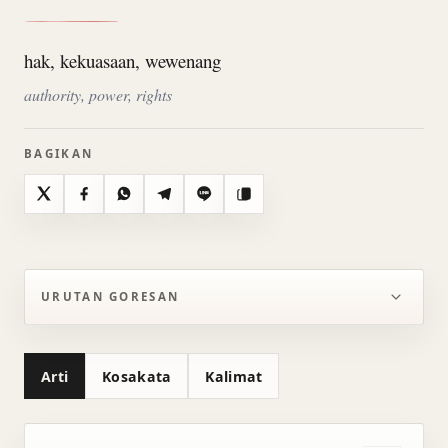
hak, kekuasaan, wewenang
authority, power, rights
BAGIKAN
X
Facebook
WhatsApp
Telegram
Line
Salin
URUTAN GORESAN
Arti
Kosakata
Kalimat