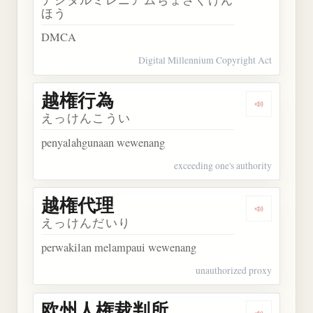
ほう
DMCA
Digital Millennium Copyright Act
越権行為
Dengarkan
えっけんこうい
penyalahgunaan wewenang
exceeding one's authority
越権代理
Dengarkan
えっけんだいり
perwakilan melampaui wewenang
unauthorized proxy
欧州人権裁判所