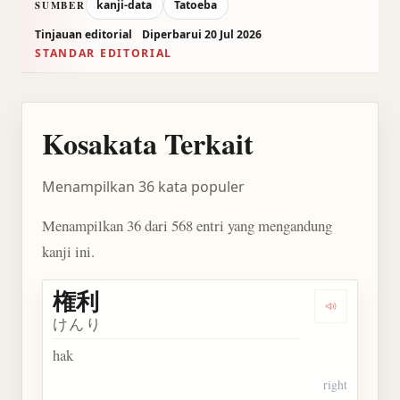
kanji-data
Tatoeba
SUMBER
Tinjauan editorial
Diperbarui 20 Jul 2026
STANDAR EDITORIAL
Kosakata Terkait
Menampilkan 36 kata populer
Menampilkan 36 dari 568 entri yang mengandung
kanji ini.
権利
Dengarkan 
けんり
hak
right