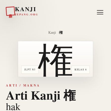
KANJI
日本
JEPANG.ORG
権
Kanji
権
JLPT N3
KELAS 6
ARTI / MAKNA
Arti Kanji 権
hak