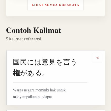
LIHAT SEMUA KOSAKATA
Contoh Kalimat
5 kalimat referensi
国民には意見を言う
Denga
権
がある。
Warga negara memiliki hak untuk
menyampaikan pendapat.