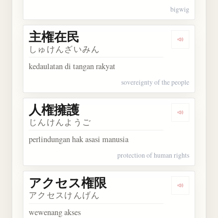
bigwig
主権在民
Dengarkan
しゅけんざいみん
kedaulatan di tangan rakyat
sovereignty of the people
人権擁護
Dengarkan
じんけんようご
perlindungan hak asasi manusia
protection of human rights
アクセス権限
Dengarka
アクセスけんげん
wewenang akses