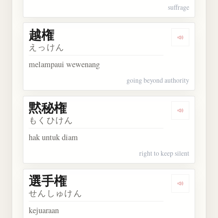
suffrage
越権
Dengarkan 
えっけん
melampaui wewenang
going beyond authority
黙秘権
Dengarkan
もくひけん
hak untuk diam
right to keep silent
選手権
Dengarkan
せんしゅけん
kejuaraan