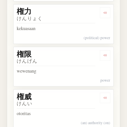
権力
Dengarkan 
けんりょく
kekuasaan
(political) power
権限
Dengarkan 
けんげん
wewenang
power
権威
Dengarkan 
けんい
otoritas
(an) authority (on)