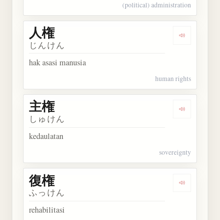
(political) administration
人権
Dengarkan 
じんけん
hak asasi manusia
human rights
主権
Dengarkan 
しゅけん
kedaulatan
sovereignty
復権
Dengarkan 
ふっけん
rehabilitasi