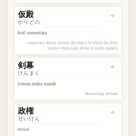
仮殿
Dengarkan 
かりどの
kuil sementara
temporary shrine (houses the object in which the deity
resides when main shrine is under repairs)
剣幕
Dengarkan 
けんまく
roman muka marah
threatening attitude
政権
Dengarkan 
せいけん
rezim