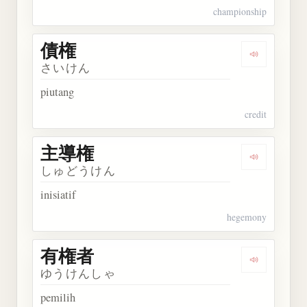
championship
債権
Dengarkan 
さいけん
piutang
credit
主導権
Dengarkan
しゅどうけん
inisiatif
hegemony
有権者
Dengarkan
ゆうけんしゃ
pemilih