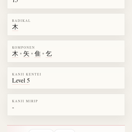
RADIKAL
木
KOMPONEN
木
•
矢
•
隹
•
乞
KANJI KENTEI
Level 5
KANJI MIRIP
-