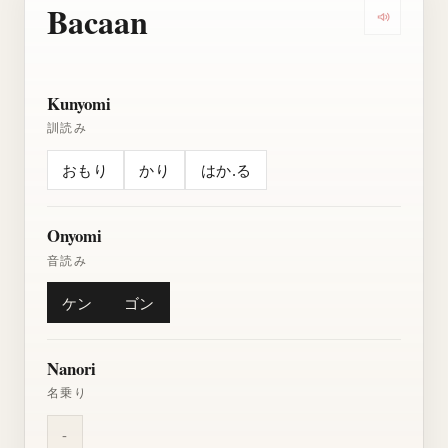
Bacaan
Dengarkan
Kunyomi
訓読み
おもり
かり
はか.る
Onyomi
音読み
ケン
ゴン
Nanori
名乗り
-