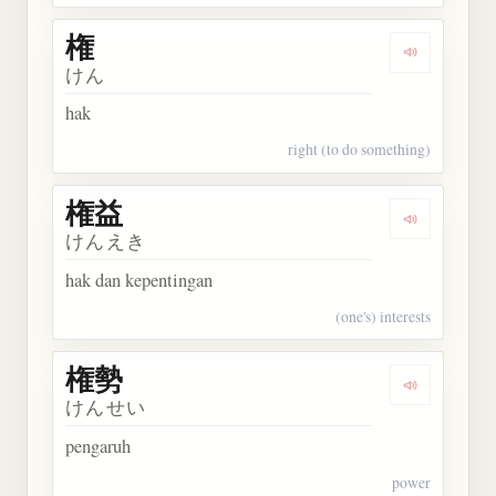
権
Dengarkan 
けん
hak
right (to do something)
権益
Dengarkan 
けんえき
hak dan kepentingan
(one's) interests
権勢
Dengarkan 
けんせい
pengaruh
power