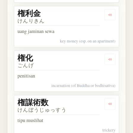
権利金
Dengarkan
けんりきん
uang jaminan sewa
key money (esp. on an apartment)
権化
Dengarkan 
ごんげ
penitisan
incarnation (of Buddha or bodhisattva)
権謀術数
Dengarkan
けんぼうじゅっすう
tipu muslihat
trickery