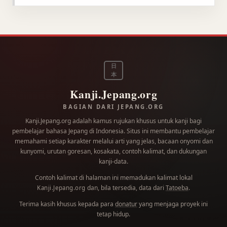
日
本
Kanji.Jepang.org
BAGIAN DARI JEPANG.ORG
Kanji.Jepang.org adalah kamus rujukan khusus untuk kanji bagi
pembelajar bahasa Jepang di Indonesia. Situs ini membantu pembelajar
memahami setiap karakter melalui arti yang jelas, bacaan onyomi dan
kunyomi, urutan goresan, kosakata, contoh kalimat, dan dukungan
kanji-data.
Contoh kalimat di halaman ini memadukan kalimat lokal
dan, bila tersedia, data dari
Tatoeba
.
Kanji.Jepang.org
Terima kasih khusus kepada para
donatur
yang menjaga proyek ini
tetap hidup.