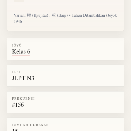
Varian:
權
(Kyūjitai) , 权 (Itaiji) • Tahun Ditambahkan (Jōyō):
1946
JŌYŌ
Kelas 6
JLPT
JLPT N3
FREKUENSI
#156
JUMLAH GORESAN
15