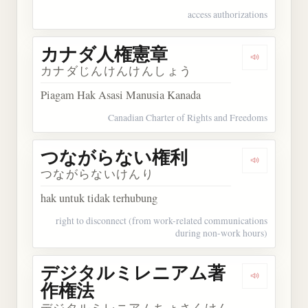
access authorizations
カナダ人権憲章
Dengarka
カナダじんけんけんしょう
Piagam Hak Asasi Manusia Kanada
Canadian Charter of Rights and Freedoms
つながらない権利
Dengarka
つながらないけんり
hak untuk tidak terhubung
right to disconnect (from work-related communications
during non-work hours)
デジタルミレニアム著
Dengark
作権法
デジタルミレニアムちょさくけん