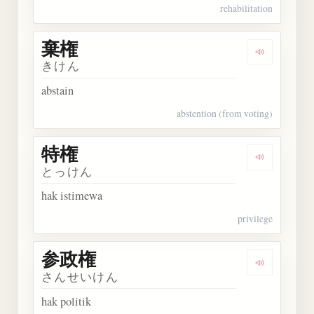
rehabilitation
棄権
Dengarkan 
きけん
abstain
abstention (from voting)
特権
Dengarkan 
とっけん
hak istimewa
privilege
参政権
Dengarkan
さんせいけん
hak politik