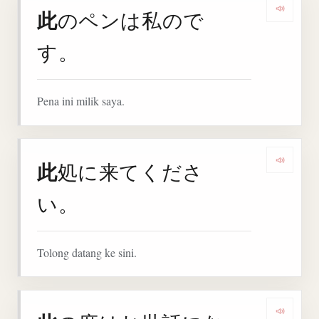
此
のペンは私ので
Denga
す。
Pena ini milik saya.
此
処に来てくださ
Denga
い。
Tolong datang ke sini.
Denga