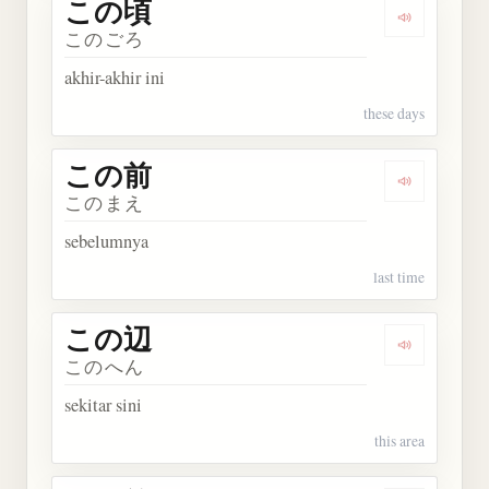
この頃
Dengarkan
このごろ
akhir-akhir ini
these days
この前
Dengarkan
このまえ
sebelumnya
last time
この辺
Dengarkan
このへん
sekitar sini
this area