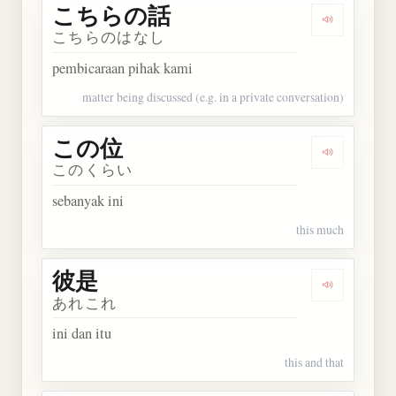
こちらの話
Dengarka
こちらのはなし
pembicaraan pihak kami
matter being discussed (e.g. in a private conversation)
この位
Dengarkan
このくらい
sebanyak ini
this much
彼是
Dengarkan 
あれこれ
ini dan itu
this and that