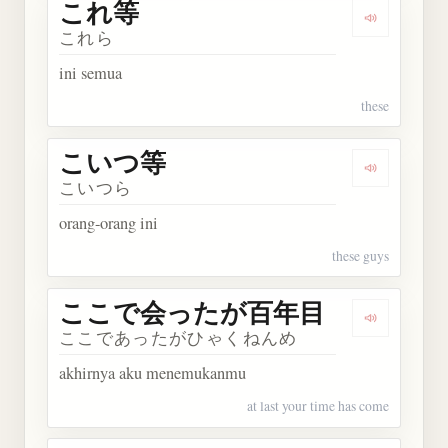
これ等
Dengarkan
これら
ini semua
these
こいつ等
Dengarkan
こいつら
orang-orang ini
these guys
ここで会ったが百年目
Dengark
ここであったがひゃくねんめ
akhirnya aku menemukanmu
at last your time has come