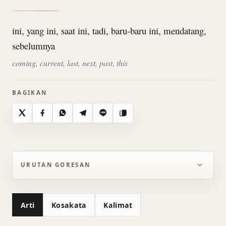
ini, yang ini, saat ini, tadi, baru-baru ini, mendatang,
sebelumnya
coming, current, last, next, past, this
BAGIKAN
X
Facebook
WhatsApp
Telegram
Line
Salin
URUTAN GORESAN
Arti
Kosakata
Kalimat