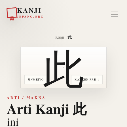
KANJI
日本
JEPANG.ORG
此
Kanji
此
JINMEIYŌ
KANKEN PRE-1
ARTI / MAKNA
Arti Kanji 此
ini