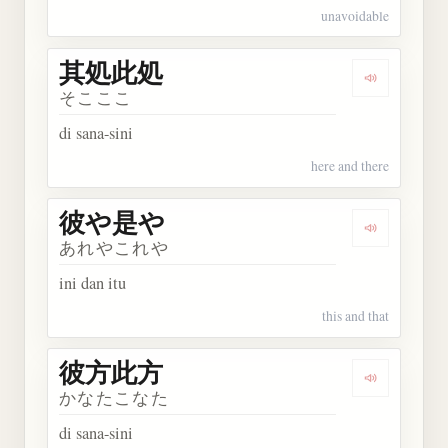
unavoidable
其処此処
Dengarkan
そこここ
di sana-sini
here and there
彼や是や
Dengarkan
あれやこれや
ini dan itu
this and that
彼方此方
Dengarkan
かなたこなた
di sana-sini