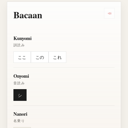
Bacaan
Dengarkan
Kunyomi
訓読み
ここ
この
これ
Onyomi
音読み
シ
Nanori
名乗り