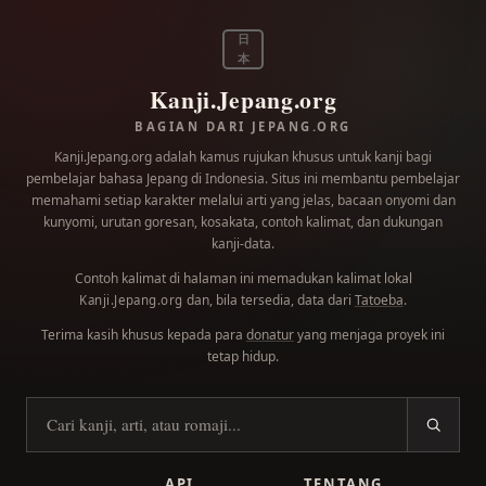
日
本
Kanji.Jepang.org
BAGIAN DARI JEPANG.ORG
Kanji.Jepang.org adalah kamus rujukan khusus untuk kanji bagi
pembelajar bahasa Jepang di Indonesia. Situs ini membantu pembelajar
memahami setiap karakter melalui arti yang jelas, bacaan onyomi dan
kunyomi, urutan goresan, kosakata, contoh kalimat, dan dukungan
kanji-data.
Contoh kalimat di halaman ini memadukan kalimat lokal
dan, bila tersedia, data dari
Tatoeba
.
Kanji.Jepang.org
Terima kasih khusus kepada para
donatur
yang menjaga proyek ini
tetap hidup.
Cari kanji
API
TENTANG