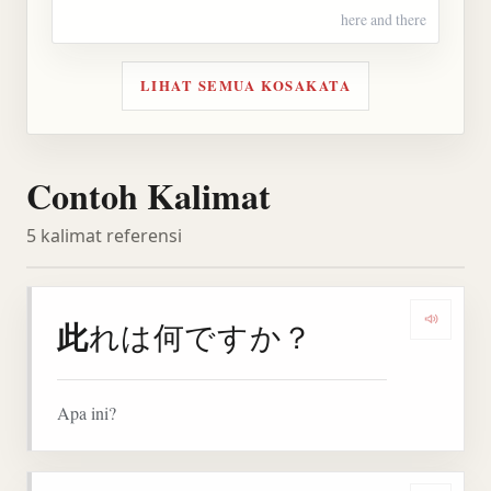
here and there
LIHAT SEMUA KOSAKATA
Contoh Kalimat
5 kalimat referensi
此
れは何ですか？
Denga
Apa ini?