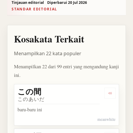
Tinjauan editorial
Diperbarui 20 Jul 2026
STANDAR EDITORIAL
Kosakata Terkait
Menampilkan 22 kata populer
Menampilkan 22 dari 99 entri yang mengandung kanji
ini.
この間
Dengarkan
このあいだ
baru-baru ini
meanwhile