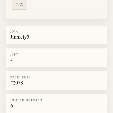
この
JŌYŌ
Jinmeiyō
JLPT
-
FREKUENSI
#2078
JUMLAH GORESAN
6