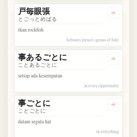
戸毎眼張
Dengarkan
とごっとめばる
ikan rockfish
Sebastes joyneri (genus of fish)
事あるごとに
Dengarka
ことあるごとに
setiap ada kesempatan
at every opportunity
事ごとに
Dengarkan
ことごとに
dalam segala hal
in everything