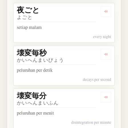
夜ごと
Dengarkan
よごと
setiap malam
every night
壊変毎秒
Dengarkan
かいへんまいびょう
peluruhan per detik
decays per second
壊変毎分
Dengarkan
かいへんまいふん
peluruhan per menit
disintegration per minute