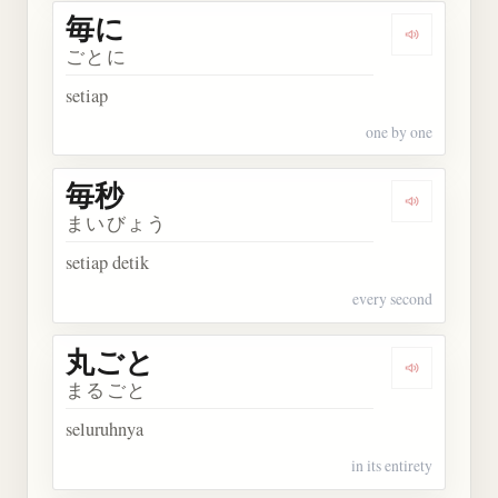
毎に
Dengarkan 
ごとに
setiap
one by one
毎秒
Dengarkan 
まいびょう
setiap detik
every second
丸ごと
Dengarkan
まるごと
seluruhnya
in its entirety