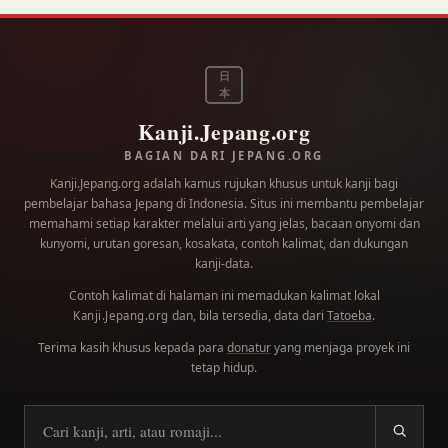
日
本
Kanji.Jepang.org
BAGIAN DARI JEPANG.ORG
Kanji.Jepang.org adalah kamus rujukan khusus untuk kanji bagi
pembelajar bahasa Jepang di Indonesia. Situs ini membantu pembelajar
memahami setiap karakter melalui arti yang jelas, bacaan onyomi dan
kunyomi, urutan goresan, kosakata, contoh kalimat, dan dukungan
kanji-data.
Contoh kalimat di halaman ini memadukan kalimat lokal
dan, bila tersedia, data dari
Tatoeba
.
Kanji.Jepang.org
Terima kasih khusus kepada para
donatur
yang menjaga proyek ini
tetap hidup.
Cari kanji