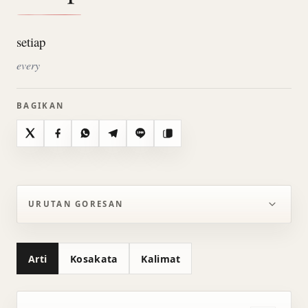
setiap
every
BAGIKAN
X
Facebook
WhatsApp
Telegram
Line
Salin
URUTAN GORESAN
Arti
Kosakata
Kalimat