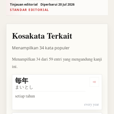
Tinjauan editorial
Diperbarui 20 Jul 2026
STANDAR EDITORIAL
Kosakata Terkait
Menampilkan 34 kata populer
Menampilkan 34 dari 59 entri yang mengandung kanji
ini.
毎年
Dengarkan 
まいとし
setiap tahun
every year