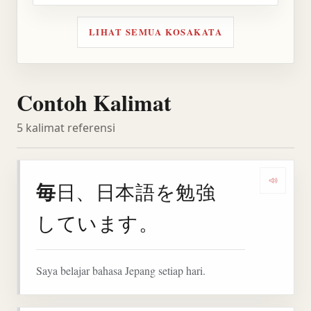
LIHAT SEMUA KOSAKATA
Contoh Kalimat
5 kalimat referensi
毎
日、日本語を勉強
Denga
しています。
Saya belajar bahasa Jepang setiap hari.