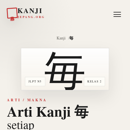
KANJI
日本
JEPANG.ORG
毎
Kanji
毎
JLPT N5
KELAS 2
ARTI / MAKNA
Arti Kanji 毎
setiap