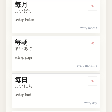
毎月
Dengarkan 
まいげつ
setiap bulan
every month
毎朝
Dengarkan 
まいあさ
setiap pagi
every morning
毎日
Dengarkan 
まいにち
setiap hari
every day