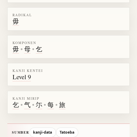
RADIKAL
毋
KOMPONEN
毋
•
母
•
乞
KANJI KENTEI
Level 9
KANJI MIRIP
乞
•
气
•
尓
•
每
•
旅
kanji-data
Tatoeba
SUMBER