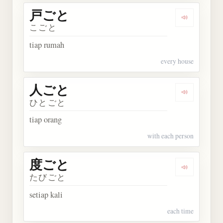
戸ごと
Dengarkan
こごと
tiap rumah
every house
人ごと
Dengarkan
ひとごと
tiap orang
with each person
度ごと
Dengarkan
たびごと
setiap kali
each time