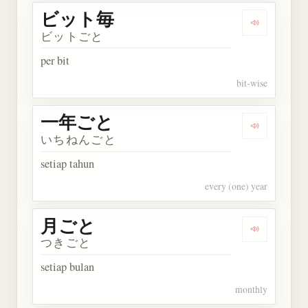
ビット毎
Dengarkan
ビットごと
per bit
bit-wise
一年ごと
Dengarkan
いちねんごと
setiap tahun
every (one) year
月ごと
Dengarkan
つきごと
setiap bulan
monthly