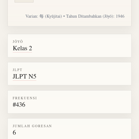
Varian:
每
(Kyūjitai) • Tahun Ditambahkan (Jōyō): 1946
JŌYŌ
Kelas 2
JLPT
JLPT N5
FREKUENSI
#436
JUMLAH GORESAN
6