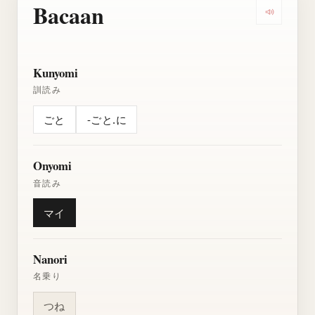
Bacaan
Dengarkan
Kunyomi
訓読み
ごと
-ごと.に
Onyomi
音読み
マイ
Nanori
名乗り
つね