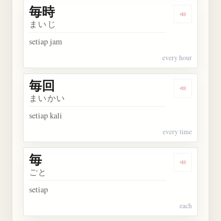
毎時
Dengarkan 
まいじ
setiap jam
every hour
毎回
Dengarkan 
まいかい
setiap kali
every time
毎
Dengarkan 
ごと
setiap
each