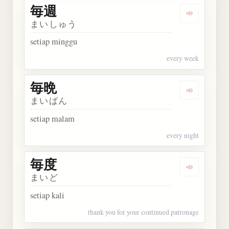
毎週
Dengarkan 
まいしゅう
setiap minggu
every week
毎晩
Dengarkan 
まいばん
setiap malam
every night
毎度
Dengarkan 
まいど
setiap kali
thank you for your continued patronage