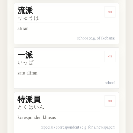
流派
Dengarkan 
りゅうは
aliran
school (e.g. of ikebana)
一派
Dengarkan 
いっぱ
satu aliran
school
特派員
Dengarkan
とくはいん
koresponden khusus
(special) correspondent (e.g. for a newspaper)