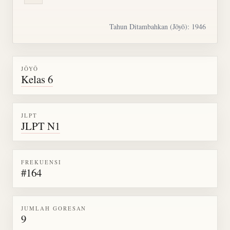
Tahun Ditambahkan (Jōyō): 1946
JŌYŌ
Kelas 6
JLPT
JLPT N1
FREKUENSI
#164
JUMLAH GORESAN
9