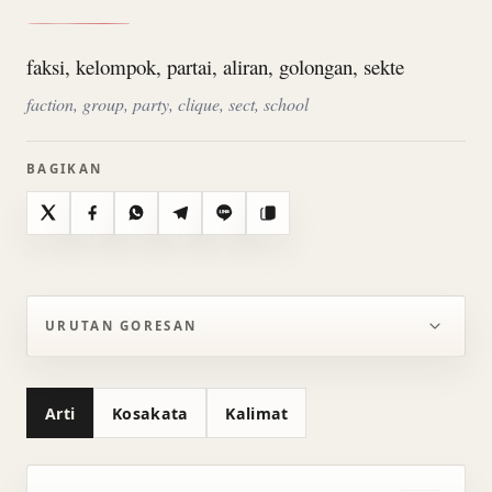
faksi, kelompok, partai, aliran, golongan, sekte
faction, group, party, clique, sect, school
BAGIKAN
X
Facebook
WhatsApp
Telegram
Line
Salin
URUTAN GORESAN
Arti
Kosakata
Kalimat