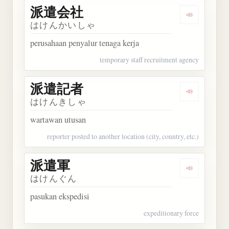
派遣会社
Dengarkan
はけんかいしゃ
perusahaan penyalur tenaga kerja
temporary staff recruitment agency
派遣記者
Dengarkan
はけんきしゃ
wartawan utusan
reporter posted to another location (city, country, etc.)
派遣軍
Dengarkan
はけんぐん
pasukan ekspedisi
expeditionary force