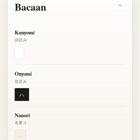
Bacaan
Dengarkan
Kunyomi
訓読み
Onyomi
音読み
ハ
Nanori
名乗り
-