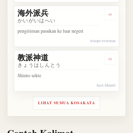
海外派兵
Dengarkan
かいがいはへい
pengiriman pasukan ke luar negeri
troops overseas
教派神道
Dengarkan
きょうはしんとう
Shinto sekte
Sect Shintō
LIHAT SEMUA KOSAKATA
Contoh Kalimat