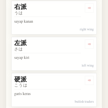
右派
Dengarkan 
うは
sayap kanan
right wing
左派
Dengarkan 
さは
sayap kiri
left wing
硬派
Dengarkan 
こうは
garis keras
bullish traders