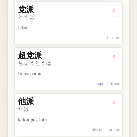
党派
Dengarkan 
とうは
faksi
faction
超党派
Dengarkan
ちょうとうは
lintas partai
suprapartisan
他派
Dengarkan 
たは
kelompok lain
the other group