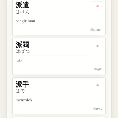
派遣
Dengarkan 
はけん
pengiriman
dispatch
派閥
Dengarkan 
はばつ
faksi
clique
派手
Dengarkan 
はで
mencolok
showy