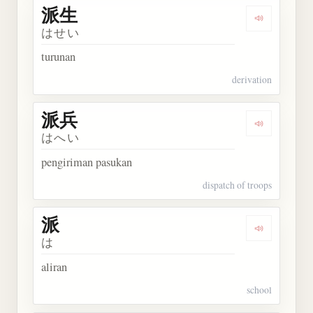
派生
Dengarkan 
はせい
turunan
derivation
派兵
Dengarkan 
はへい
pengiriman pasukan
dispatch of troops
派
Dengarkan 
は
aliran
school