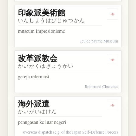
印象派美術館
Dengarka
いんしょうはびじゅつかん
museum impresionisme
Jeu de paume Museum
改革派教会
Dengarka
かいかくはきょうかい
gereja reformasi
Reformed Churches
海外派遣
Dengarkan
かいがいはけん
penugasan ke luar negeri
overseas dispatch (e.g. of the Japan Self-Defense Forces)