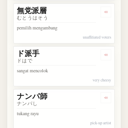
無党派層
Dengarkan
むとうはそう
pemilih mengambang
unaffiliated voters
ド派手
Dengarkan
ドはで
sangat mencolok
very cheesy
ナンパ師
Dengarkan
ナンパし
tukang rayu
pick-up artist