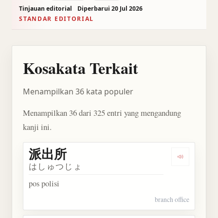
Tinjauan editorial
Diperbarui 20 Jul 2026
STANDAR EDITORIAL
Kosakata Terkait
Menampilkan 36 kata populer
Menampilkan 36 dari 325 entri yang mengandung
kanji ini.
派出所
Dengarkan
はしゅつじょ
pos polisi
branch office