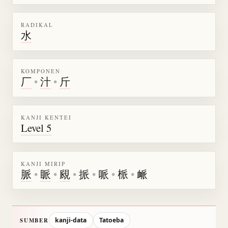
RADIKAL
水
KOMPONEN
厂
•
汁
•
斤
KANJI KENTEI
Level 5
KANJI MIRIP
脈
•
眽
•
覛
•
挀
•
哌
•
㭛
•
衇
kanji-data
Tatoeba
SUMBER