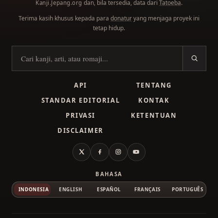
dan, bila tersedia, data dari
Tatoeba
.
Kanji.Jepang.org
Terima kasih khusus kepada para
donatur
yang menjaga proyek ini
tetap hidup.
Cari kanji
API
TENTANG
STANDAR EDITORIAL
KONTAK
PRIVASI
KETENTUAN
DISCLAIMER
X
Facebook
Instagram
YouTube
BAHASA
INDONESIA
ENGLISH
ESPAÑOL
FRANÇAIS
PORTUGUÊS