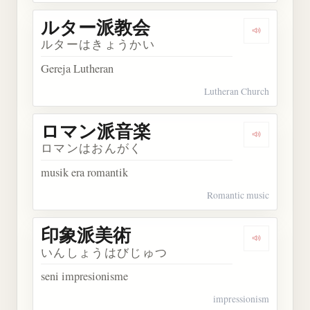
ルター派教会
Dengarka
ルターはきょうかい
Gereja Lutheran
Lutheran Church
ロマン派音楽
Dengarka
ロマンはおんがく
musik era romantik
Romantic music
印象派美術
Dengarka
いんしょうはびじゅつ
seni impresionisme
impressionism