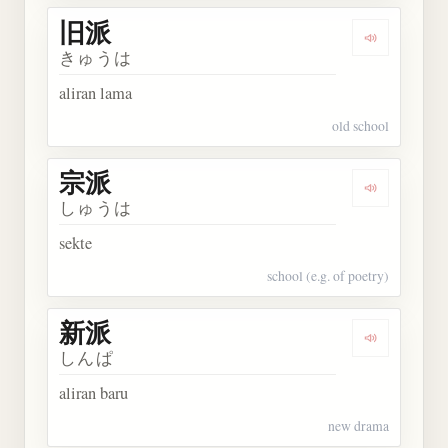
旧派
Dengarkan 
きゅうは
aliran lama
old school
宗派
Dengarkan 
しゅうは
sekte
school (e.g. of poetry)
新派
Dengarkan 
しんぱ
aliran baru
new drama