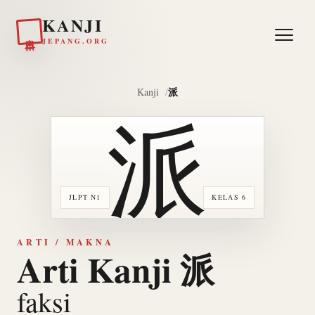
KANJI
日本
JEPANG.ORG
派
Kanji
派
JLPT N1
KELAS 6
ARTI / MAKNA
Arti Kanji 派
faksi