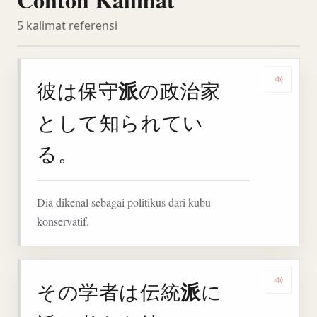
5 kalimat referensi
派
彼は保守
の政治家
Deng
として知られてい
る。
Dia dikenal sebagai politikus dari kubu
konservatif.
派
その学者は伝統
に
Deng