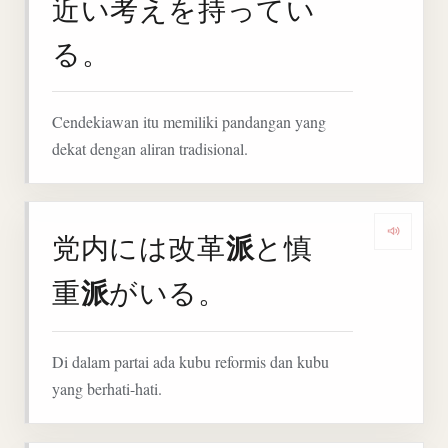
近い考えを持ってい
る。
Cendekiawan itu memiliki pandangan yang
dekat dengan aliran tradisional.
派
党内には改革
と慎
Denga
派
重
がいる。
Di dalam partai ada kubu reformis dan kubu
yang berhati-hati.