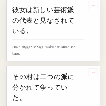
派
彼女は新しい芸術
Deng
の代表と見なされて
いる。
Dia dianggap sebagai wakil dari aliran seni
baru.
派
その村は二つの
に
Deng
分かれて争ってい
た。