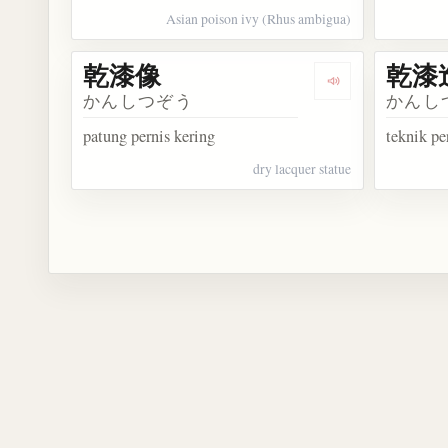
Asian poison ivy (Rhus ambigua)
乾漆像
乾漆
Dengarkan kosa
かんしつぞう
かんし
patung pernis kering
teknik pe
dry lacquer statue