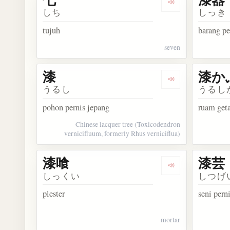
Dengarkan kosak
しち
しっき
tujuh
barang pe
seven
漆
漆か
Dengarkan kosak
うるし
うるし
pohon pernis jepang
ruam geta
Chinese lacquer tree (Toxicodendron
vernicifluum, formerly Rhus verniciflua)
漆喰
漆芸
Dengarkan kosa
しっくい
しつげ
plester
seni pern
mortar