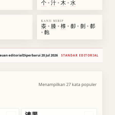
个
•
汁
•
木
•
水
KANJI MIRIP
桼
•
膝
•
㯃
•
厀
•
㓼
•
䣛
•
㯡
auan editorial
Diperbarui 20 Jul 2026
STANDAR EDITORIAL
Menampilkan 27 kata populer
漆黒