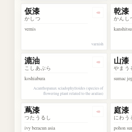
仮漆
乾漆
Dengarkan kosa
かしつ
かんし
vernis
kanshitsu
varnish
漉油
山漆
Dengarkan kosa
こしあぶら
やまう
koshiabura
sumac je
Acanthopanax sciadophylloides (species of
flowering plant related to the aralias)
蔦漆
庭漆
Dengarkan kosa
つたうるし
にわう
ivy beracun asia
pohon su