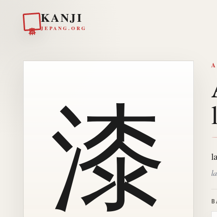
KANJI
日本
JEPANG.ORG
A
漆
l
l
B