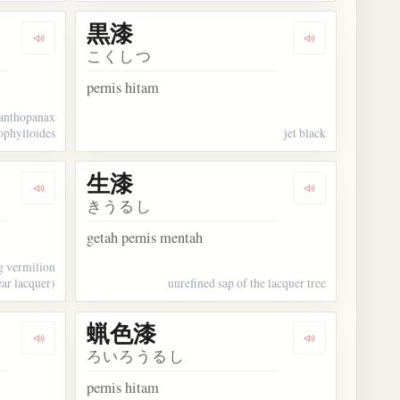
黒漆
Dengarkan kosakata 金漆
Dengarkan kos
こくしつ
pernis hitam
canthopanax
ophylloides
jet black
生漆
Dengarkan kosakata 朱漆
Dengarkan kos
きうるし
getah pernis mentah
g vermilion
ear lacquer)
unrefined sap of the lacquer tree
蝋色漆
Dengarkan kosakata 透漆
Dengarkan ko
ろいろうるし
pernis hitam