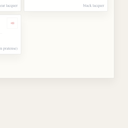
lear lacquer
black lacquer
Dengarkan kosakata 赤詰草
um pratense)