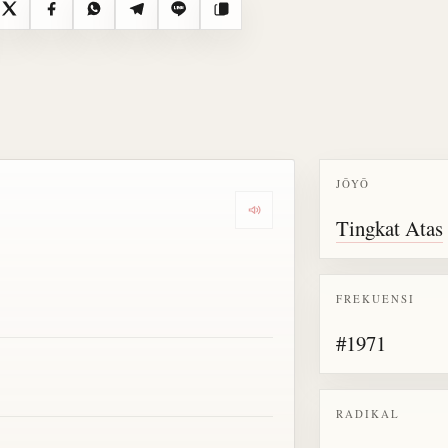
X
Facebook
WhatsApp
Telegram
Line
Salin
JŌYŌ
Dengarkan semua bacaan untu
Tingkat Atas
FREKUENSI
#1971
RADIKAL