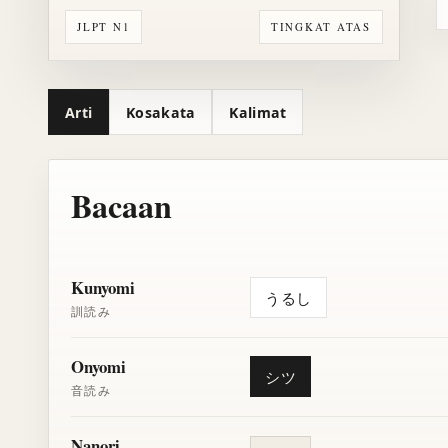
JLPT N1
TINGKAT ATAS
Arti
Kosakata
Kalimat
Bacaan
Kunyomi
うるし
訓読み
Onyomi
シツ
音読み
Nanori