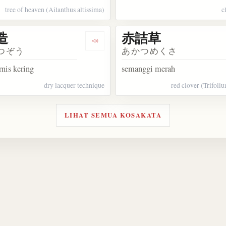
tree of heaven (Ailanthus altissima)
c
造
赤詰草
kata 乾漆像
Dengarkan kosakata 乾漆造
つぞう
あかつめくさ
rnis kering
semanggi merah
dry lacquer technique
red clover (Trifoli
LIHAT SEMUA KOSAKATA