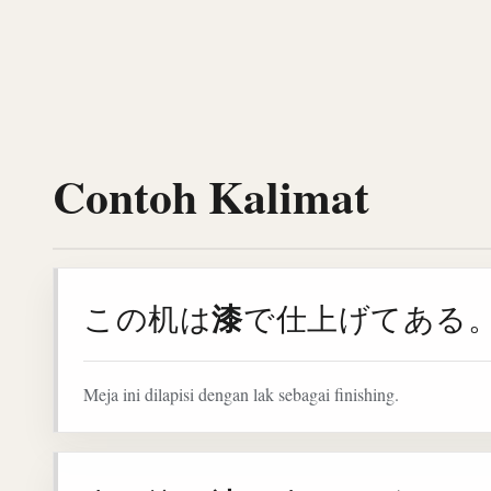
Contoh Kalimat
漆
この机は
で仕上げてある
Meja ini dilapisi dengan lak sebagai finishing.