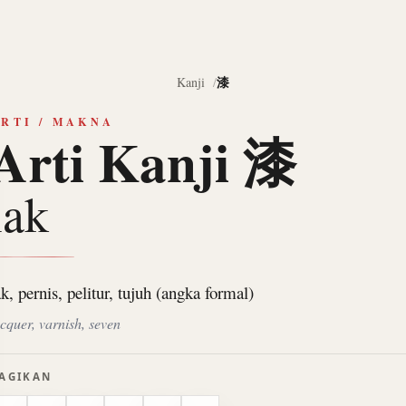
漆
Kanji
RTI / MAKNA
Arti Kanji 漆
lak
ak, pernis, pelitur, tujuh (angka formal)
acquer, varnish, seven
AGIKAN