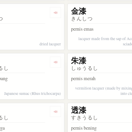
金漆
kata 仮漆
Dengarkan kosakata 乾漆
つ
きんしつ
pernis emas
lacquer made from the sap of A
dried lacquer
sciad
朱漆
kata 漉油
Dengarkan kosakata 山漆
るし
しゅうるし
pang
pernis merah
vermilion lacquer (made by mixin
Japanese sumac (Rhus trichocarpa)
into cl
透漆
kata 蔦漆
Dengarkan kosakata 庭漆
るし
すきうるし
rga
pernis bening