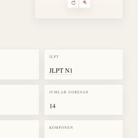
Putar ulang animasi
Kontrol animasi urutan goresa
Perbesar animasi
JLPT
k kanji 漆
JLPT N1
JUMLAH GORESAN
14
KOMPONEN