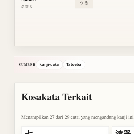
うる
名乗り
kanji-data
Tatoeba
SUMBER
Kosakata Terkait
Menampilkan 27 dari 29 entri yang mengandung kanji ini
七
漆器