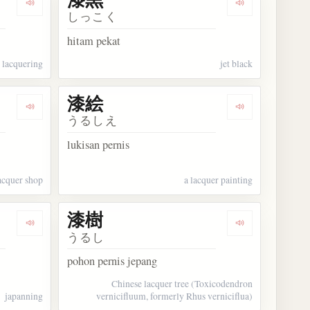
Dengarkan kosakata 漆塗り
Dengarkan kos
しっこく
hitam pekat
lacquering
jet black
漆絵
Dengarkan kosakata 漆屋
Dengarkan kos
うるしえ
lukisan pernis
acquer shop
a lacquer painting
漆樹
Dengarkan kosakata 漆工
Dengarkan kos
うるし
pohon pernis jepang
Chinese lacquer tree (Toxicodendron
japanning
vernicifluum, formerly Rhus verniciflua)