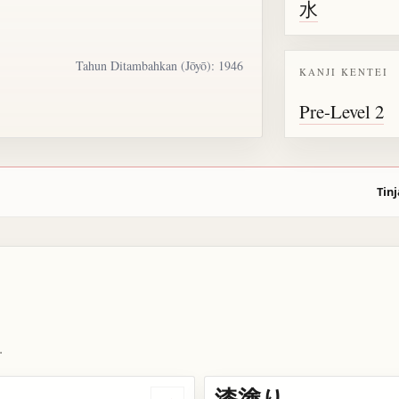
水
Tahun Ditambahkan (Jōyō): 1946
KANJI KENTEI
Pre-Level 2
Tinj
.
漆塗り