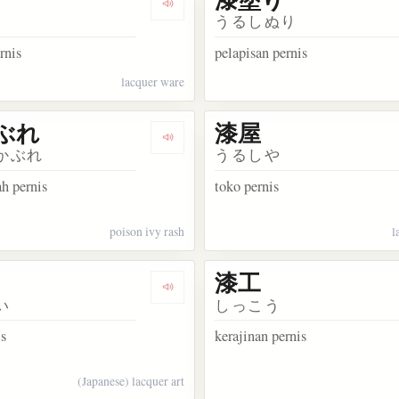
ata 七
Dengarkan kosakata 漆器
うるしぬり
rnis
pelapisan pernis
lacquer ware
ぶれ
漆屋
ata 漆
Dengarkan kosakata 漆かぶれ
かぶれ
うるしや
h pernis
toko pernis
poison ivy rash
l
漆工
kata 漆喰
Dengarkan kosakata 漆芸
い
しっこう
is
kerajinan pernis
(Japanese) lacquer art