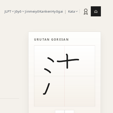
|
JLPT
Jōyō
Jinmeiyō
Kanken
Hyōgai
Kata
Statistik latihan
Jepang.or
URUTAN GORESAN