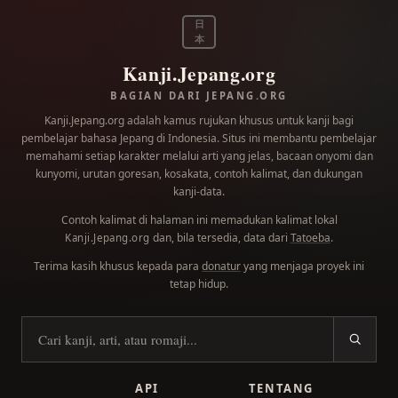
日
本
Kanji.Jepang.org
BAGIAN DARI JEPANG.ORG
Kanji.Jepang.org adalah kamus rujukan khusus untuk kanji bagi
pembelajar bahasa Jepang di Indonesia. Situs ini membantu pembelajar
memahami setiap karakter melalui arti yang jelas, bacaan onyomi dan
kunyomi, urutan goresan, kosakata, contoh kalimat, dan dukungan
kanji-data.
Contoh kalimat di halaman ini memadukan kalimat lokal
dan, bila tersedia, data dari
Tatoeba
.
Kanji.Jepang.org
Terima kasih khusus kepada para
donatur
yang menjaga proyek ini
tetap hidup.
Cari kanji
API
TENTANG