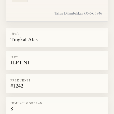
Tahun Ditambahkan (Jōyō): 1946
JŌYŌ
Tingkat Atas
JLPT
JLPT N1
FREKUENSI
#1242
JUMLAH GORESAN
8