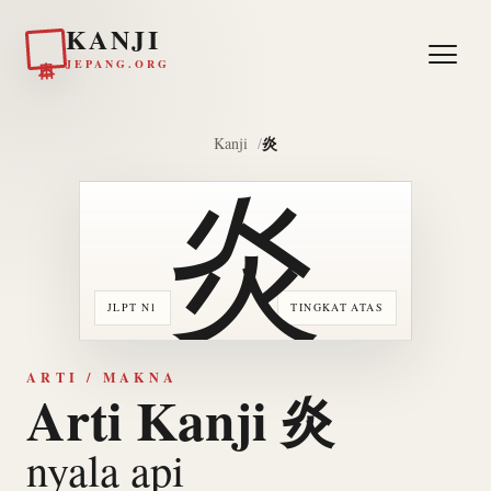
KANJI
日本
JEPANG.ORG
炎
Kanji
炎
JLPT N1
TINGKAT ATAS
ARTI / MAKNA
Arti Kanji 炎
nyala api