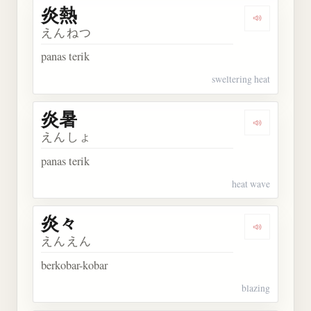
炎熱
Dengarkan 
えんねつ
panas terik
sweltering heat
炎暑
Dengarkan 
えんしょ
panas terik
heat wave
炎々
Dengarkan 
えんえん
berkobar-kobar
blazing