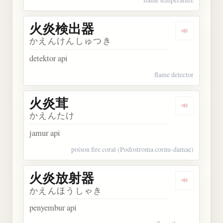
火炎検出器
Dengarka
かえんけんしゅつき
detektor api
flame detector
火炎茸
Dengarkan
かえんたけ
jamur api
poison fire coral (Podostroma cornu-damae)
火炎放射器
Dengarka
かえんほうしゃき
penyembur api