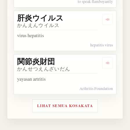
to speak flamboyantly
肝炎ウイルス
Dengarka
かんえんウイルス
virus hepatitis
hepatitis virus
関節炎財団
Dengarka
かんせつえんざいだん
yayasan artritis
Arthritis Foundation
LIHAT SEMUA KOSAKATA