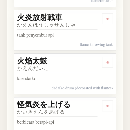
flamethrower
火炎放射戦車
Dengarka
かえんほうしゃせんしゃ
tank penyembur api
flame-throwing tank
火焔太鼓
Dengarkan
かえんだいこ
kaendaiko
dadaiko drum (decorated with flames)
怪気炎を上げる
Dengarka
かいきえんをあげる
berbicara berapi-api