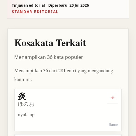
Tinjauan editorial
Diperbarui 20 Jul 2026
STANDAR EDITORIAL
Kosakata Terkait
Menampilkan 36 kata populer
Menampilkan 36 dari 281 entri yang mengandung
kanji ini.
炎
Dengarkan 
ほのお
nyala api
flame