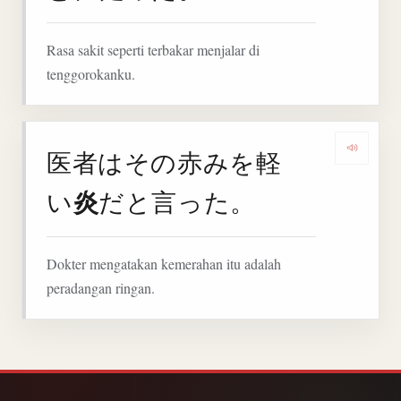
Rasa sakit seperti terbakar menjalar di
tenggorokanku.
医者はその赤みを軽
Denga
炎
い
だと言った。
Dokter mengatakan kemerahan itu adalah
peradangan ringan.