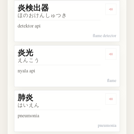
炎検出器
Dengarkan
ほのおけんしゅつき
detektor api
flame detector
炎光
Dengarkan 
えんこう
nyala api
flame
肺炎
Dengarkan 
はいえん
pneumonia
pneumonia