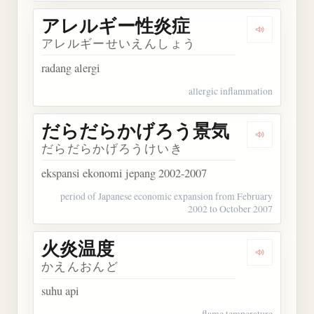
アレルギー性炎症
Dengarka
アレルギーせいえんしょう
radang alergi
allergic inflammation
だらだらかげろう景気
Dengark
だらだらかげろうけいき
ekspansi ekonomi jepang 2002-2007
period of Japanese economic expansion from February
2002 to October 2007
火炎温度
Dengarkan
かえんおんど
suhu api
flame temperature