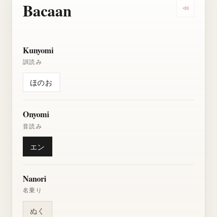
Bacaan
Dengarkan
Kunyomi
訓読み
ほのお
Onyomi
音読み
エン
Nanori
名乗り
ぬく