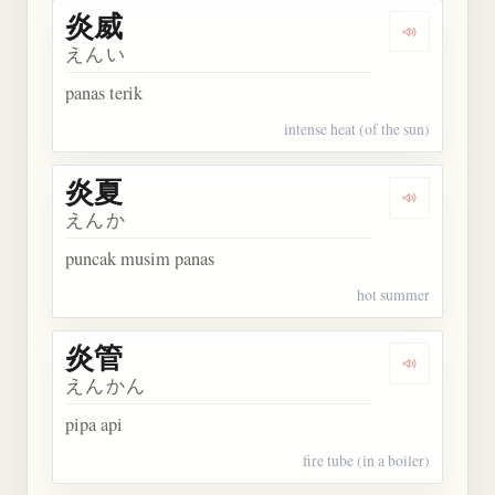
炎威
Dengarkan 
えんい
panas terik
intense heat (of the sun)
炎夏
Dengarkan 
えんか
puncak musim panas
hot summer
炎管
Dengarkan 
えんかん
pipa api
fire tube (in a boiler)