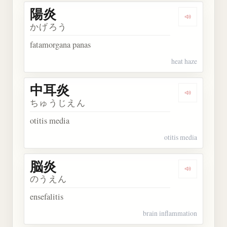
陽炎
Dengarkan 
かげろう
fatamorgana panas
heat haze
中耳炎
Dengarkan
ちゅうじえん
otitis media
otitis media
脳炎
Dengarkan 
のうえん
ensefalitis
brain inflammation