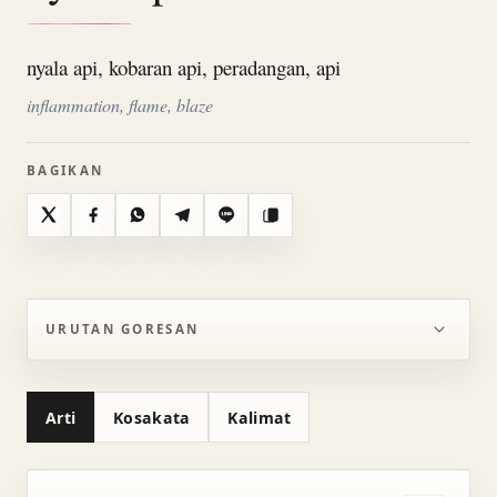
nyala api, kobaran api, peradangan, api
inflammation, flame, blaze
BAGIKAN
X
Facebook
WhatsApp
Telegram
Line
Salin
URUTAN GORESAN
Arti
Kosakata
Kalimat