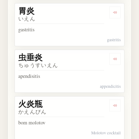
胃炎
Dengarkan 
いえん
gastritis
gastritis
虫垂炎
Dengarkan
ちゅうすいえん
apendisitis
appendicitis
火炎瓶
Dengarkan
かえんびん
bom molotov
Molotov cocktail