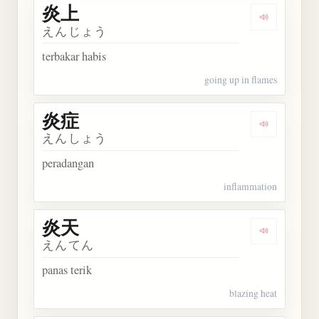
炎上
Dengarkan 
えんじょう
terbakar habis
going up in flames
炎症
Dengarkan 
えんしょう
peradangan
inflammation
炎天
Dengarkan 
えんてん
panas terik
blazing heat