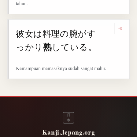
tahun.
彼女は料理の腕がす
Denga
熟
っかり
している。
Kemampuan memasaknya sudah sangat mahir.
日
本
Kanji.Jepang.org