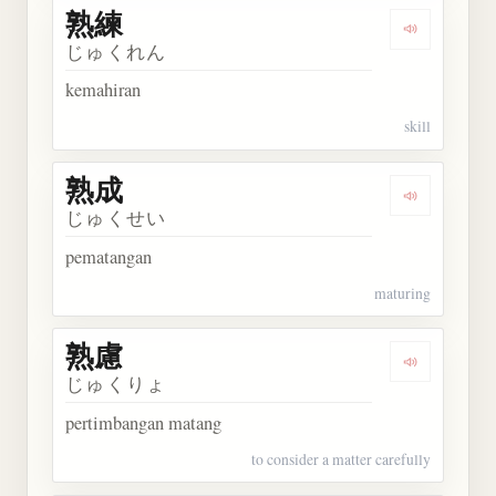
熟練
Dengarkan 
じゅくれん
kemahiran
skill
熟成
Dengarkan 
じゅくせい
pematangan
maturing
熟慮
Dengarkan 
じゅくりょ
pertimbangan matang
to consider a matter carefully