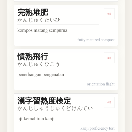
完熟堆肥
Dengarkan
かんじゅくたいひ
kompos matang sempurna
fully matured compost
慣熟飛行
Dengarkan
かんじゅくひこう
penerbangan pengenalan
orientation flight
漢字習熟度検定
Dengarka
かんじしゅうじゅくどけんてい
uji kemahiran kanji
kanji proficiency test