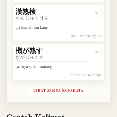
漢熟検
Dengarkan
かんじゅくけん
uji kemahiran kanji
kanji proficiency test
機が熟す
Dengarkan
きがじゅくす
saatnya sudah matang
for the time to be ripe
LIHAT SEMUA KOSAKATA
Contoh Kalimat