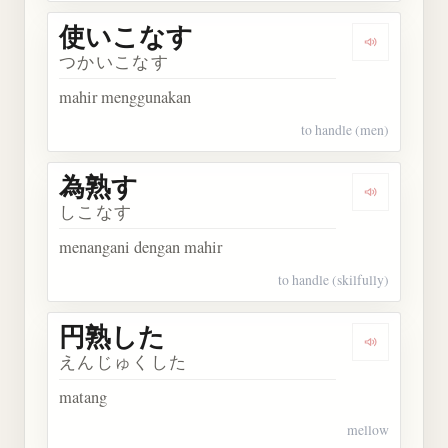
使いこなす
Dengarka
つかいこなす
mahir menggunakan
to handle (men)
為熟す
Dengarkan
しこなす
menangani dengan mahir
to handle (skilfully)
円熟した
Dengarkan
えんじゅくした
matang
mellow