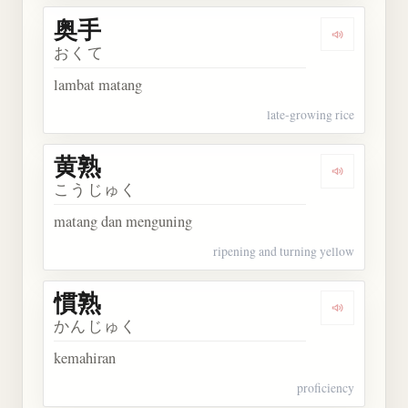
奥手
Dengarkan 
おくて
lambat matang
late-growing rice
黄熟
Dengarkan 
こうじゅく
matang dan menguning
ripening and turning yellow
慣熟
Dengarkan 
かんじゅく
kemahiran
proficiency