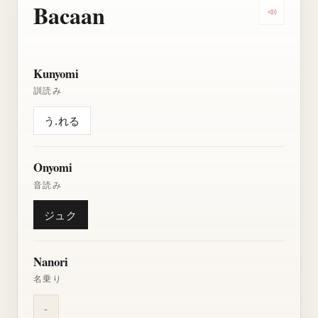
Bacaan
Dengarkan
Kunyomi
訓読み
う.れる
Onyomi
音読み
ジュク
Nanori
名乗り
-