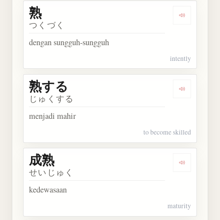
熟
Dengarkan 
つくづく
dengan sungguh-sungguh
intently
熟する
Dengarkan
じゅくする
menjadi mahir
to become skilled
成熟
Dengarkan 
せいじゅく
kedewasaan
maturity