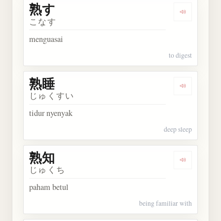
熟す
Dengarkan 
こなす
menguasai
to digest
熟睡
Dengarkan 
じゅくすい
tidur nyenyak
deep sleep
熟知
Dengarkan 
じゅくち
paham betul
being familiar with