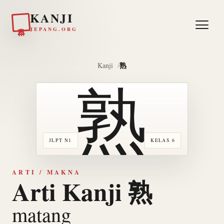
KANJI
日本
JEPANG.ORG
熟
Kanji
熟
JLPT N1
KELAS 6
ARTI / MAKNA
Arti Kanji 熟
matang