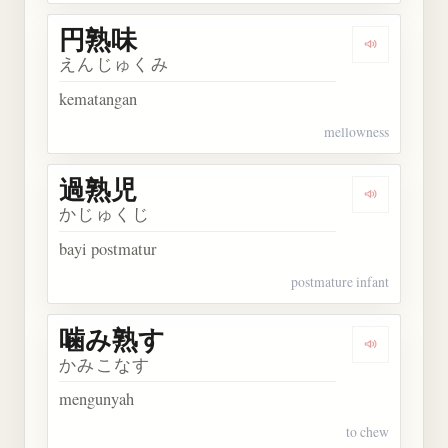
円熟味
Dengarkan
えんじゅくみ
kematangan
mellowness
過熟児
Dengarkan
かじゅくじ
bayi postmatur
postmature infant
噛み熟す
Dengarkan
かみこなす
mengunyah
to chew