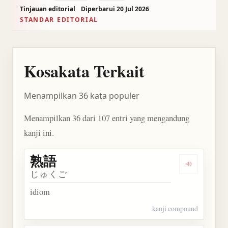
Tinjauan editorial
Diperbarui 20 Jul 2026
STANDAR EDITORIAL
Kosakata Terkait
Menampilkan 36 kata populer
Menampilkan 36 dari 107 entri yang mengandung
kanji ini.
熟語
Dengarkan 
じゅくご
idiom
kanji compound