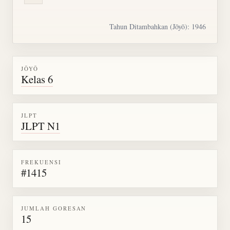
Tahun Ditambahkan (Jōyō): 1946
JŌYŌ
Kelas 6
JLPT
JLPT N1
FREKUENSI
#1415
JUMLAH GORESAN
15