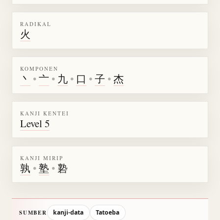
RADIKAL
火
KOMPONEN
丶
•
亠
•
九
•
口
•
子
•
杰
KANJI KENTEI
Level 5
KANJI MIRIP
孰
•
塾
•
䃞
kanji-data
Tatoeba
SUMBER