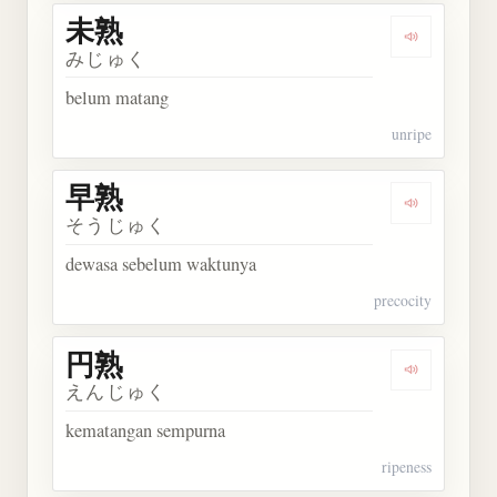
未熟
Dengarkan 
みじゅく
belum matang
unripe
早熟
Dengarkan 
そうじゅく
dewasa sebelum waktunya
precocity
円熟
Dengarkan 
えんじゅく
kematangan sempurna
ripeness