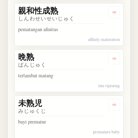
親和性成熟
Dengarka
しんわせいせいじゅく
pematangan afinitas
affinity maturation
晩熟
Dengarkan 
ばんじゅく
terlambat matang
late ripening
未熟児
Dengarkan
みじゅくじ
bayi prematur
premature baby