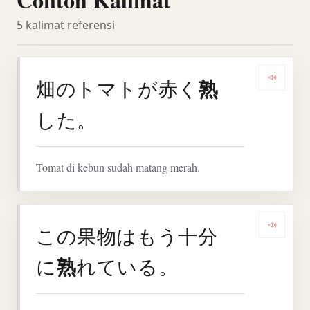
5 kalimat referensi
熟
畑のトマトが赤く
Denga
した。
Tomat di kebun sudah matang merah.
この果物はもう十分
Denga
熟
に
れている。