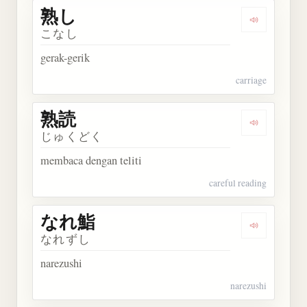
熟し
Dengarkan 
こなし
gerak-gerik
carriage
熟読
Dengarkan 
じゅくどく
membaca dengan teliti
careful reading
なれ鮨
Dengarkan
なれずし
narezushi
narezushi