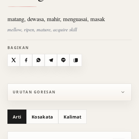
matang, dewasa, mahir, menguasai, masak
mellow, ripen, mature, acquire skill
BAGIKAN
X
Facebook
WhatsApp
Telegram
Line
Salin
URUTAN GORESAN
Arti
Kosakata
Kalimat