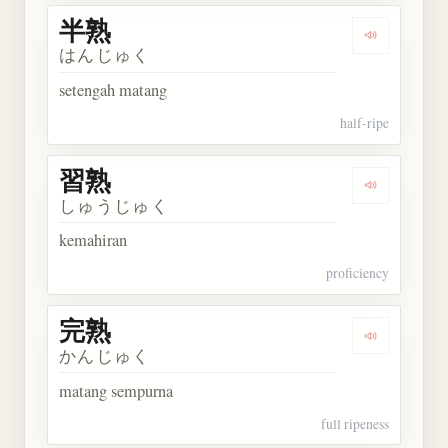
半熟
Dengarkan 
はんじゅく
setengah matang
half-ripe
習熟
Dengarkan 
しゅうじゅく
kemahiran
proficiency
完熟
Dengarkan 
かんじゅく
matang sempurna
full ripeness